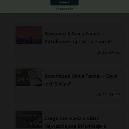
Zakręć
Nie chcę gratisu
2023-02-02
Słowniczek Ganja Farmer:
Autoflowering - co to znaczy?
2022-04-26
Słowniczek Ganja Farmer - Czym
jest Sativa?
2022-01-12
Czego nie wiesz o CBD?
Najważniejsze informacje o