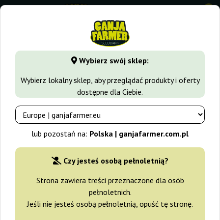
0
GanjaFarmer.com.pl
Blog
Baza wiedzy
Wybierz swój sklep:
Baza wiedzy
Wybierz lokalny sklep, aby przeglądać produkty i oferty
dostępne dla Ciebie.
Historia medycznego użycia
konopi - od starożytności do
współczesności
lub pozostań na:
Polska | ganjafarmer.com.pl
2026-07-29
Czy jesteś osobą pełnoletnią?
Strona zawiera treści przeznaczone dla osób
Grinder – co to takiego, do
pełnoletnich.
czego służy i który wybrać?
Jeśli nie jesteś osobą pełnoletnią, opuść tę stronę.
2026-04-08