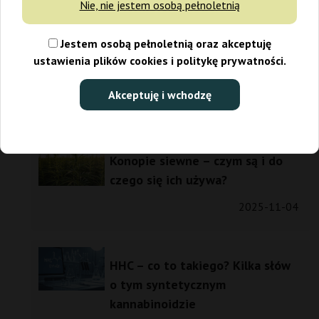
Nie, nie jestem osobą pełnoletnią
Jestem osobą pełnoletnią oraz akceptuję
Terapia psylocybinowa – co to
ustawienia plików cookies i politykę prywatności.
takiego?
Akceptuję i wchodzę
2026-01-13
Konopie siewne – czym są i do
czego się ich używa?
2025-11-04
HHC – co to takiego? Kilka słów
o tym syntetycznym
kannabinoidzie