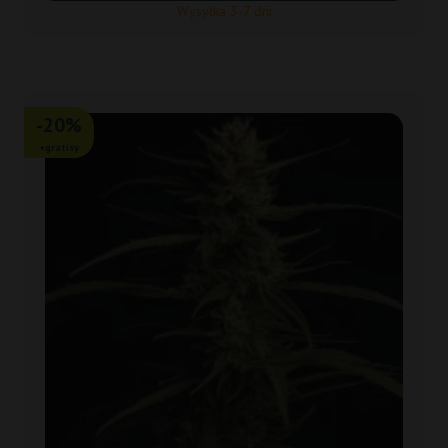
Wysyłka 3-7 dni
-20%
+gratisy