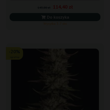
114,40 zł
143,00 zł
Do koszyka
Wysyłka 3-7 dni
-20%
+gratisy