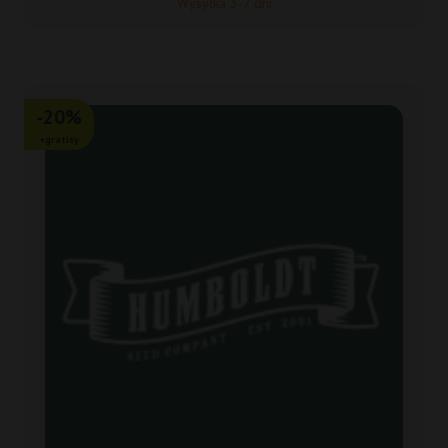
Wysyłka 3-7 dni
-20%
+gratisy