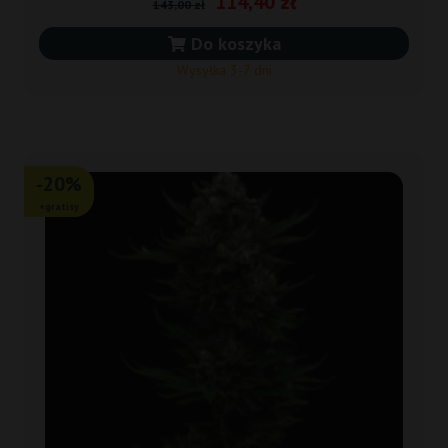
114,40 zł
143,00 zł
Do koszyka
Wysyłka 3-7 dni
-20%
+gratisy