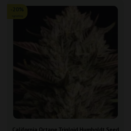
-20%
+gratisy
California Octane Triploid Humboldt Seed