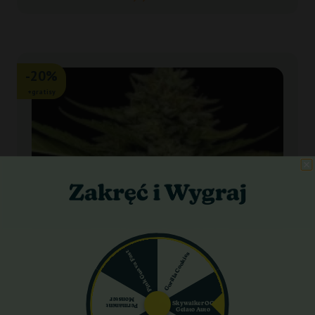
-20%
+gratisy
Pink Guava Fast
Gorilla Cookies
Monster
Skywalker OG
Permanent
Gelato Auto