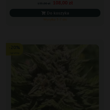
108,00 zł
135,00 zł
Do koszyka
Wysyłka 3-7 dni
-20%
+gratisy