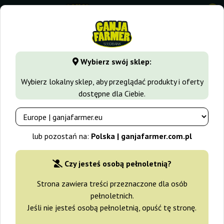
0
GanjaFarmer.com.pl
Seedbanki
Humboldt Seed Company
Wybierz swój sklep:
Nasiona marihuany Humboldt
Wybierz lokalny sklep, aby przeglądać produkty i oferty
Seed Company
dostępne dla Ciebie.
lub pozostań na:
Polska | ganjafarmer.com.pl
Filtry
Sortowanie
Czy jesteś osobą pełnoletnią?
-20%
Strona zawiera treści przeznaczone dla osób
+gratisy
pełnoletnich.
Jeśli nie jesteś osobą pełnoletnią, opuść tę stronę.