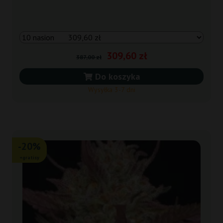
309,60 zł
387,00 zł
Do koszyka
Wysyłka 3-7 dni
-20%
+gratisy