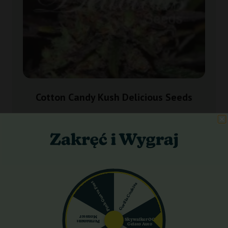
Cotton Candy Kush Delicious Seeds
39,00 zł
Do koszyka
Pink Guava Fast
Gorilla Cookies
Wysyłka 3-7 dni
Monster
Skywalker OG
Permanent
Gelato Auto