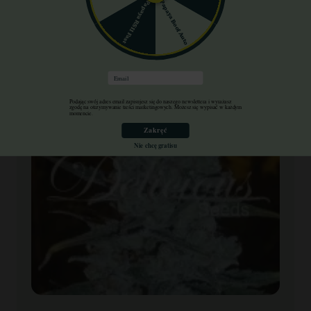
Papaya Boof Auto
Papaya RS11 Fast
Email
Podając swój adres email zapisujesz się do naszego newslettera i wyrażasz
zgodę na otrzymywanie treści marketingowych. Możesz się wypisać w każdym
momencie.
Zakręć
Nie chcę gratisu