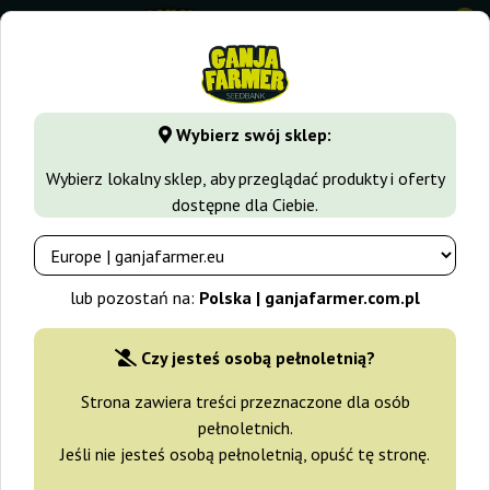
0
⭐ -40% Odmiany szybko rosnące ⭐
⏰ 2 dni 08:18:00
Wybierz swój sklep:
GanjaFarmer.com.pl
Seedbanki
Delicious Seeds
Wybierz lokalny sklep, aby przeglądać produkty i oferty
dostępne dla Ciebie.
Nasiona Marihuany Delicious
Seeds
lub pozostań na:
Polska | ganjafarmer.com.pl
Delicious Seeds - producent nasion
marihuany
Czy jesteś osobą pełnoletnią?
Strona zawiera treści przeznaczone dla osób
pełnoletnich.
Kolekcjonerzy nasion marihuany, którzy regularnie kupują
Jeśli nie jesteś osobą pełnoletnią, opuść tę stronę.
nasiona, wiedzą, że obecnie istnieje wiele różnych banków