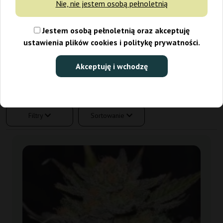
Nie, nie jestem osobą pełnoletnią
nasion z niesamowitą ofertą. Istnieją setki różnych odmian, a
prawie każda z nich ma swoich fanów, którzy doceniają ich
wyjątkowe właściwości. Jednak są też hodowcy, którzy
Jestem osobą pełnoletnią oraz akceptuję
wyróżniają się na tle innych, na przykład jakością oferowanych
ustawienia plików cookies i politykę prywatności.
produktów. A jednym z nich jest zdecydowanie
Delicious
Seeds
, które od samego początku swojego istnienia na rynku
Akceptuję i wchodzę
zwracało uwagę kolekcjonerów.
Filtry
Sortowanie