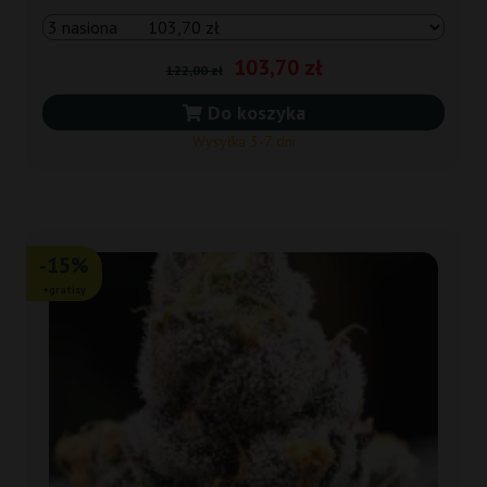
103,70 zł
122,00 zł
Do koszyka
Wysyłka 3-7 dni
-15%
+gratisy