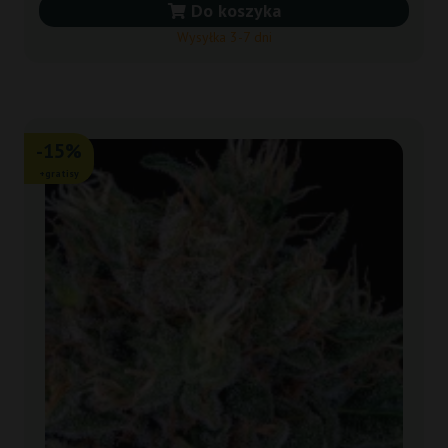
Do koszyka
Wysyłka 3-7 dni
-15%
+gratisy