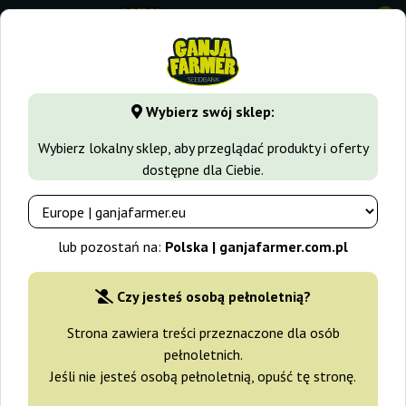
0
GanjaFarmer.com.pl
Seedbanki
Anesia Seeds
Wybierz swój sklep:
Nasiona Marihuany Anesia Seeds
Wybierz lokalny sklep, aby przeglądać produkty i oferty
dostępne dla Ciebie.
Filtry
Sortowanie
lub pozostań na:
Polska | ganjafarmer.com.pl
-15%
Czy jesteś osobą pełnoletnią?
+gratisy
Strona zawiera treści przeznaczone dla osób
pełnoletnich.
Jeśli nie jesteś osobą pełnoletnią, opuść tę stronę.