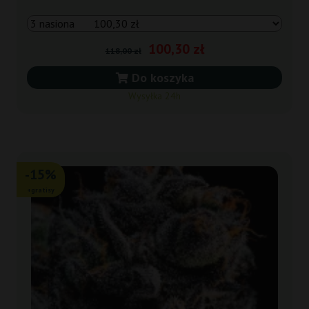
100,30 zł
118,00 zł
Do koszyka
Wysyłka 24h
-15%
+gratisy