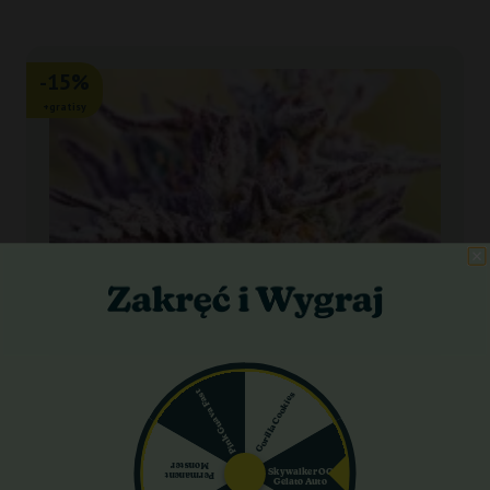
-15%
+gratisy
Pink Guava Fast
Gorilla Cookies
Monster
Skywalker OG
Permanent
Gelato Auto