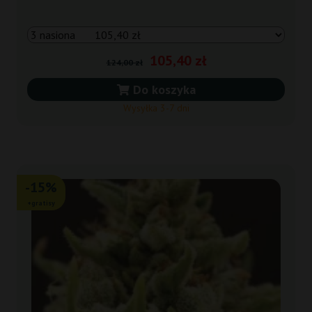
105,40 zł
124,00 zł
Do koszyka
Wysyłka 3-7 dni
-15%
+gratisy