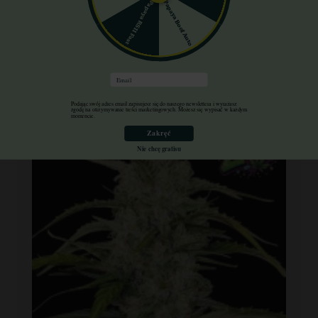
Papaya Boof Auto
Papaya RS11 Fast
Do koszyka
Wysyłka 24h
Email
Podając swój adres email zapisujesz się do naszego newslettera i wyrażasz
zgodę na otrzymywanie treści marketingowych. Możesz się wypisać w każdym
momencie.
-30%
Zakręć
+gratisy
Nie chcę gratisu