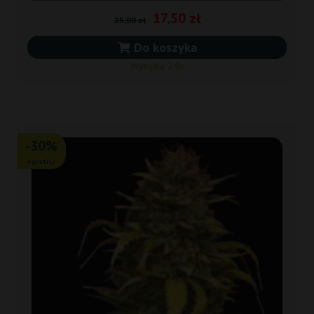
17,50 zł
25,00 zł
Do koszyka
Wysyłka 24h
-30%
+gratisy