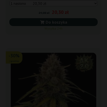
20,30 zł
29,00 zł
Do koszyka
Wysyłka 24h
-30%
+gratisy