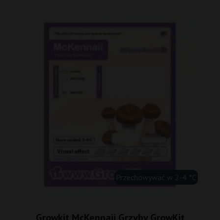
Przechowywać w 2-4 °C
Growkit McKennaii Grzyby GrowKit