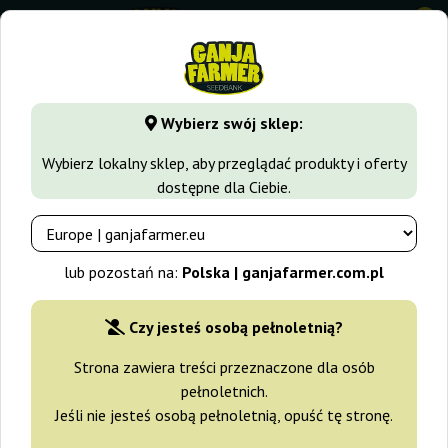
0
GanjaFarmer.com.pl
Growkit
Wybierz swój sklep:
GrowKit - Grow Kit, Magiczne
Wybierz lokalny sklep, aby przeglądać produkty i oferty
Grzybki Halucyjki Psylocybinowe
dostępne dla Ciebie.
lub pozostań na:
Polska | ganjafarmer.com.pl
Podkategorie
Filtry
Sortowanie
Czy jesteś osobą pełnoletnią?
Strona zawiera treści przeznaczone dla osób
pełnoletnich.
Jeśli nie jesteś osobą pełnoletnią, opuść tę stronę.