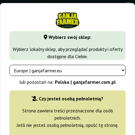
0
⭐ -40% Odmiany szybko rosnące ⭐
⏰ 2 dni 08:18:52
Wybierz swój sklep:
GanjaFarmer.com.pl
Growkit
Zarodniki Grzybów
Zarodn
Wybierz lokalny sklep, aby przeglądać produkty i oferty
dostępne dla Ciebie.
Zarodniki B Plus
lub pozostań na:
Polska | ganjafarmer.com.pl
Czy jesteś osobą pełnoletnią?
Strona zawiera treści przeznaczone dla osób
pełnoletnich.
Jeśli nie jesteś osobą pełnoletnią, opuść tę stronę.