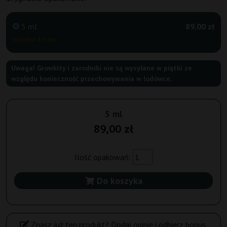
5 ml
89,00 zł
Wysyłka 3-7 dni
Uwaga! Growkity i zarodniki nie są wysyłane w piątki ze
względu konieczność przechowywania w lodówce.
5 ml
89,00 zł
Ilość opakowań:
Do koszyka
Znasz już ten produkt? Dodaj opinię i odbierz bonus.