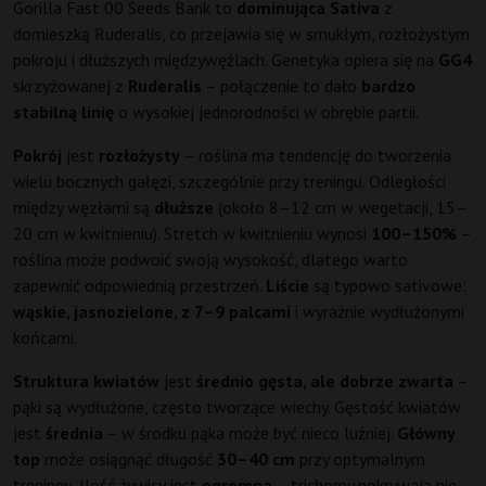
Gorilla Fast 00 Seeds Bank to
dominująca Sativa
z
domieszką Ruderalis, co przejawia się w smukłym, rozłożystym
pokroju i dłuższych międzywęźlach. Genetyka opiera się na
GG4
skrzyżowanej z
Ruderalis
– połączenie to dało
bardzo
stabilną linię
o wysokiej jednorodności w obrębie partii.
Pokrój
jest
rozłożysty
– roślina ma tendencję do tworzenia
wielu bocznych gałęzi, szczególnie przy treningu. Odległości
między węzłami są
dłuższe
(około 8–12 cm w wegetacji, 15–
20 cm w kwitnieniu). Stretch w kwitnieniu wynosi
100–150%
–
roślina może podwoić swoją wysokość, dlatego warto
zapewnić odpowiednią przestrzeń.
Liście
są typowo sativowe:
wąskie, jasnozielone, z 7–9 palcami
i wyraźnie wydłużonymi
końcami.
Struktura kwiatów
jest
średnio gęsta, ale dobrze zwarta
–
pąki są wydłużone, często tworzące wiechy. Gęstość kwiatów
jest
średnia
– w środku pąka może być nieco luźniej.
Główny
top
może osiągnąć długość
30–40 cm
przy optymalnym
treningu. Ilość żywicy jest
ogromna
– trichomy pokrywają nie