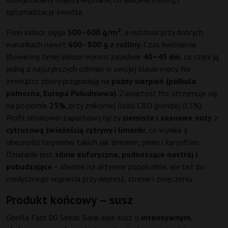
optymalizację światła.
Plon indoor sięga
500–600 g/m²
, a outdoor przy dobrych
warunkach nawet
600–800 g z rośliny
. Czas kwitnienia
(flowering time) indoor wynosi zaledwie
40–45 dni
, co czyni ją
jedną z najszybszych odmian w swojej klasie mocy. Na
zewnątrz zbiory przypadają na
późny sierpień (półkula
północna, Europa Południowa)
. Zawartość thc utrzymuje się
na poziomie
25%
, przy znikomej ilości CBD (poniżej 0,5%).
Profil smakowo-zapachowy łączy
ziemiste i sosnowe nuty
z
cytrusową świeżością cytryny i limonki
, co wynika z
obecności terpenów takich jak limonen, pinen i karyofilen.
Działanie jest
silnie euforyczne, podnoszące nastrój i
pobudzające
– idealne na aktywne popołudnia, ale też do
medycznego wsparcia przy depresji, stresie i zmęczeniu.
Produkt końcowy – susz
Gorilla Fast 00 Seeds Bank daje susz o
intensywnym,