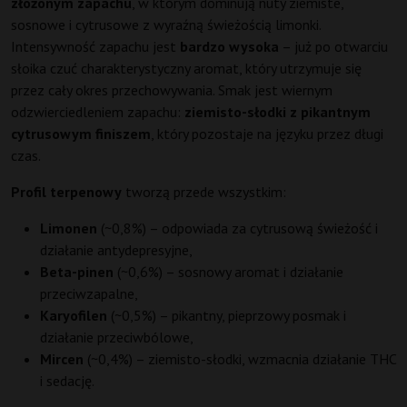
złożonym zapachu
, w którym dominują nuty ziemiste,
sosnowe i cytrusowe z wyraźną świeżością limonki.
Intensywność zapachu jest
bardzo wysoka
– już po otwarciu
słoika czuć charakterystyczny aromat, który utrzymuje się
przez cały okres przechowywania. Smak jest wiernym
odzwierciedleniem zapachu:
ziemisto-słodki z pikantnym
cytrusowym finiszem
, który pozostaje na języku przez długi
czas.
Profil terpenowy
tworzą przede wszystkim:
Limonen
(~0,8%) – odpowiada za cytrusową świeżość i
działanie antydepresyjne,
Beta-pinen
(~0,6%) – sosnowy aromat i działanie
przeciwzapalne,
Karyofilen
(~0,5%) – pikantny, pieprzowy posmak i
działanie przeciwbólowe,
Mircen
(~0,4%) – ziemisto-słodki, wzmacnia działanie THC
i sedację.