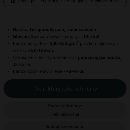
Znasz już ten produkt? Dodaj opinię i odbierz bonus.
Nasiona
fotoperiodyczne, feminizowane
.
Głównie Sativa
o wysokiej mocy -
THC 25%
.
Bardzo duży plon -
500-600 g/m²
przy kompaktowym
wzroście
80-100 cm
.
Cytrusowo-ziemisty aromat oraz
polepszające nastrój
działanie.
Bardzo szybkie kwitnienie -
40-45 dni
.
Charakterystyka odmiany
Rodzaj odmiany:
Feminizowane
Rodzaj zakwitania: