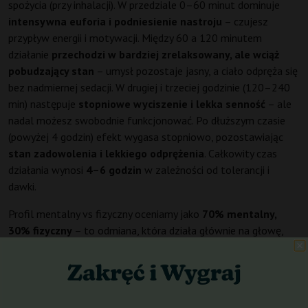
spożycia (przy inhalacji). W przedziale 0–60 minut dominuje
intensywna euforia i podniesienie nastroju
– czujesz
przypływ energii i motywacji. Między 60 a 120 minutem
działanie
przechodzi w bardziej zrelaksowany, ale wciąż
pobudzający stan
– umysł pozostaje jasny, a ciało odpręża się
bez nadmiernej sedacji. W drugiej i trzeciej godzinie (120–240
min) następuje
stopniowe wyciszenie i lekka senność
– ale
nadal możesz swobodnie funkcjonować. Po dłuższym czasie
(powyżej 4 godzin) efekt wygasa stopniowo, pozostawiając
stan zadowolenia i lekkiego odprężenia
. Całkowity czas
działania wynosi
4–6 godzin
w zależności od tolerancji i
dawki.
Profil mentalny vs fizyczny oceniamy jako
70% mentalny,
30% fizyczny
– to odmiana, która działa głównie na głowę,
ale nie zapomina o przyjemnym odprężeniu ciała. Poziom
sedacji jest
niski do średniego
– idealna na dzień, a
pobudzenie jest
wysokie
– nastraja do aktywności, rozmów i
twórczości. Wpływ na koncentrację jest
pozytywny w