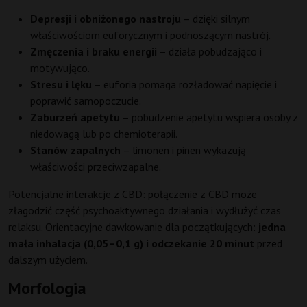
Depresji i obniżonego nastroju
– dzięki silnym
właściwościom euforycznym i podnoszącym nastrój.
Zmęczenia i braku energii
– działa pobudzająco i
motywująco.
Stresu i lęku
– euforia pomaga rozładować napięcie i
poprawić samopoczucie.
Zaburzeń apetytu
– pobudzenie apetytu wspiera osoby z
niedowagą lub po chemioterapii.
Stanów zapalnych
– limonen i pinen wykazują
właściwości przeciwzapalne.
Potencjalne interakcje z CBD: połączenie z CBD może
złagodzić część psychoaktywnego działania i wydłużyć czas
relaksu. Orientacyjne dawkowanie dla początkujących:
jedna
mała inhalacja (0,05–0,1 g) i odczekanie 20 minut
przed
dalszym użyciem.
Morfologia