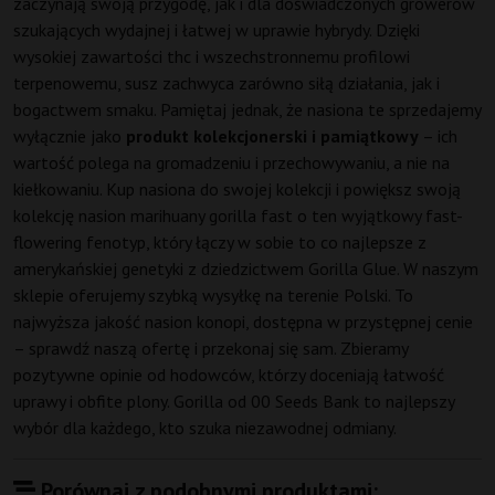
zaczynają swoją przygodę, jak i dla doświadczonych growerów
szukających wydajnej i łatwej w uprawie hybrydy. Dzięki
wysokiej zawartości thc i wszechstronnemu profilowi
terpenowemu, susz zachwyca zarówno siłą działania, jak i
bogactwem smaku. Pamiętaj jednak, że nasiona te sprzedajemy
wyłącznie jako
produkt kolekcjonerski i pamiątkowy
– ich
wartość polega na gromadzeniu i przechowywaniu, a nie na
kiełkowaniu. Kup nasiona do swojej kolekcji i powiększ swoją
kolekcję nasion marihuany gorilla fast o ten wyjątkowy fast-
flowering fenotyp, który łączy w sobie to co najlepsze z
amerykańskiej genetyki z dziedzictwem Gorilla Glue. W naszym
sklepie oferujemy szybką wysyłkę na terenie Polski. To
najwyższa jakość nasion konopi, dostępna w przystępnej cenie
– sprawdź naszą ofertę i przekonaj się sam. Zbieramy
pozytywne opinie od hodowców, którzy doceniają łatwość
uprawy i obfite plony. Gorilla od 00 Seeds Bank to najlepszy
wybór dla każdego, kto szuka niezawodnej odmiany.
Porównaj z podobnymi produktami: