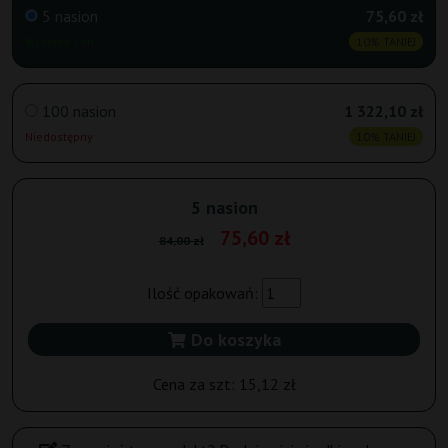
5 nasion
75,60 zł
Wysyłka 24h
10% TANIEJ
100 nasion
1 322,10 zł
Niedostępny
10% TANIEJ
5 nasion
75,60 zł
84,00 zł
Ilość opakowań:
Do koszyka
Cena za szt:
15,12 zł