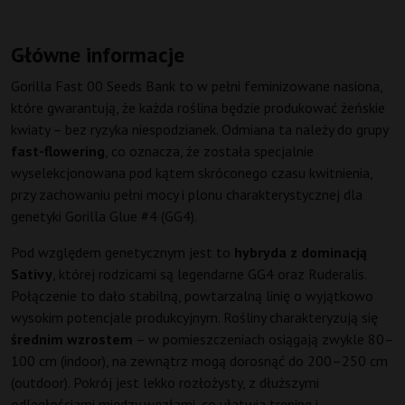
Główne informacje
Gorilla Fast 00 Seeds Bank to w pełni feminizowane nasiona,
które gwarantują, że każda roślina będzie produkować żeńskie
kwiaty – bez ryzyka niespodzianek. Odmiana ta należy do grupy
fast-flowering
, co oznacza, że została specjalnie
wyselekcjonowana pod kątem skróconego czasu kwitnienia,
przy zachowaniu pełni mocy i plonu charakterystycznej dla
genetyki Gorilla Glue #4 (GG4).
Pod względem genetycznym jest to
hybryda z dominacją
Sativy
, której rodzicami są legendarne GG4 oraz Ruderalis.
Połączenie to dało stabilną, powtarzalną linię o wyjątkowo
wysokim potencjale produkcyjnym. Rośliny charakteryzują się
średnim wzrostem
– w pomieszczeniach osiągają zwykle 80–
100 cm (indoor), na zewnątrz mogą dorosnąć do 200–250 cm
(outdoor). Pokrój jest lekko rozłożysty, z dłuższymi
odległościami między węzłami, co ułatwia trening i