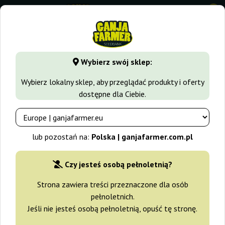
0
GanjaFarmer.com.pl
Odmiany Marihuany
Gorilla G.
Gori
Wybierz swój sklep:
Gorilla Fast 00 Seeds Bank
Wybierz lokalny sklep, aby przeglądać produkty i oferty
dostępne dla Ciebie.
-10%
+gratisy
lub pozostań na:
Polska | ganjafarmer.com.pl
Czy jesteś osobą pełnoletnią?
Strona zawiera treści przeznaczone dla osób
pełnoletnich.
Jeśli nie jesteś osobą pełnoletnią, opuść tę stronę.