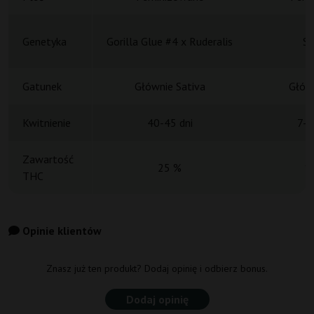
Genetyka
Gorilla Glue #4 x Ruderalis
Sk
Gatunek
Głównie Sativa
Główn
Kwitnienie
40-45 dni
7-9
Zawartość
25 %
1
THC
Opinie klientów
Znasz już ten produkt? Dodaj opinię i odbierz bonus.
Dodaj opinię