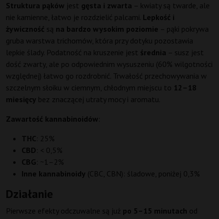
Struktura pąków
jest
gęsta i zwarta
– kwiaty są twarde, ale
nie kamienne, łatwo je rozdzielić palcami.
Lepkość i
żywiczność
są
na bardzo wysokim poziomie
– pąki pokrywa
gruba warstwa trichomów, która przy dotyku pozostawia
lepkie ślady. Podatność na kruszenie jest
średnia
– susz jest
dość zwarty, ale po odpowiednim wysuszeniu (60% wilgotności
względnej) łatwo go rozdrobnić. Trwałość przechowywania w
szczelnym słoiku w ciemnym, chłodnym miejscu to
12–18
miesięcy
bez znaczącej utraty mocy i aromatu.
Zawartość kannabinoidów
:
THC
: 25%
CBD
: < 0,5%
CBG
: ~1–2%
Inne kannabinoidy
(CBC, CBN): śladowe, poniżej 0,3%
Działanie
Pierwsze efekty odczuwalne są już
po 5–15 minutach
od