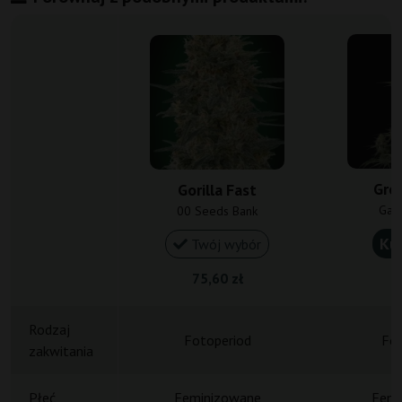
Gre
Gorilla Fast
Gan
00 Seeds Bank
Ku
Twój wybór
75,60 zł
1
Rodzaj
Fotoperiod
Fot
zakwitania
Płeć
Feminizowane
Femi