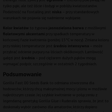
tylko pąki, ale też liście i łodygi w pobliżu kwiatostanów.
Podatność na foxtailing jest
niska
– przy standardowych
warunkach nie pojawia się nadmierne wybijanie.
Kolor kwiatów
to typowa
jasnozielona barwa
z możliwymi
fioletowymi akcentami
przy spadkach temperatury w
końcowej fazie kwitnienia (poniżej 15°C w nocy). Zmiana koloru
przy niskiej temperaturze jest
średnio intensywna
– może
przybrać odcienie purpury na liściach okółkowych. Łamliwość
gałęzi jest
średnia
– pod ciężarem dużych pąków mogą
wymagać podpór, szczególnie w ostatnich 2 tygodniach.
Podsumowanie
Gorilla Fast 00 Seeds Bank to odmiana stworzona dla
hodowców, którzy chcą maksymalnej mocy i plonu w możliwie
najkrótszym czasie. Jej szybkie kwitnienie w połączeniu z
legendarną genetyką Gorilla Glue i Ruderalis sprawia, że jest to
doskonały wybór zarówno dla amatorów, którzy dopiero