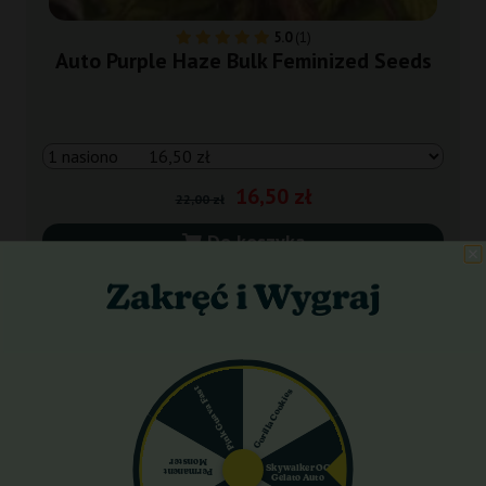
5.0
(1)
Auto Purple Haze Bulk Feminized Seeds
16,50 zł
22,00 zł
Do koszyka
Wysyłka 24h
-25%
Pink Guava Fast
Gorilla Cookies
+gratisy
Monster
Skywalker OG
Permanent
Gelato Auto