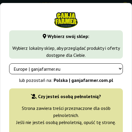
0
GanjaFarmer.com.pl
Odmiany Marihuany
Haze
Wybierz swój sklep:
Haze
Wybierz lokalny sklep, aby przeglądać produkty i oferty
dostępne dla Ciebie.
Na świecie istnieją tysiące, jeśli nie dziesiątki tysięcy odmian i
szczepów konopi indyjskich i siewnych (indica/sativa). Bawienie
się w detektywa genealogicznego większości odmian typu
lub pozostań na:
Polska | ganjafarmer.com.pl
sativa kończy się przeważnie na dotarciu do jednej, od której –
nie ma w tym stwierdzeniu dużo przesady – wzięły się inne. Tą
odmianą jest odmiana Haze.
Czy jesteś osobą pełnoletnią?
Strona zawiera treści przeznaczone dla osób
Haze to kościec wszystkich konopi typu sativa – głosi pewna
pełnoletnich.
legenda, w której znajduje się więcej niż jedno ziarnko prawdy.
Jeśli nie jesteś osobą pełnoletnią, opuść tę stronę.
Zanim przedstawimy naszą ofertę odmian Haze od różnych
dostawców, przytoczmy historię tego szczepu, która jest