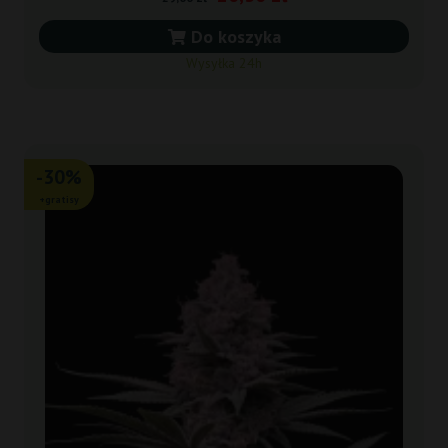
Do koszyka
Wysyłka 24h
-30%
+gratisy