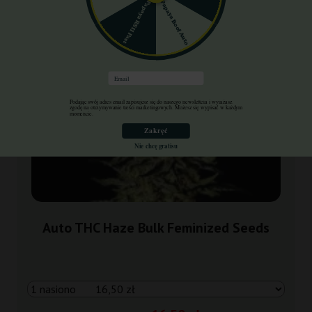
Papaya Boof Auto
Papaya RS11 Fast
Email
Podając swój adres email zapisujesz się do naszego newslettera i wyrażasz
zgodę na otrzymywanie treści marketingowych. Możesz się wypisać w każdym
momencie.
Zakręć
Nie chcę gratisu
Auto THC Haze Bulk Feminized Seeds