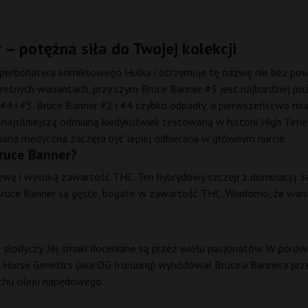
– potężna siła do Twojej kolekcji
uperbohatera komiksowego Hulka i otrzymuje tę nazwę nie bez pow
retnych wariantach, przy czym Bruce Banner #3 jest najbardziej po
#4 i #5. Bruce Banner #2 i #4 szybko odpadły, a pierwszeństwo miał
 najsilniejszą odmianą kiedykolwiek testowaną w historii High Time
ana medyczna zaczęła być lepiej odbierana w głównym nurcie.
Bruce Banner?
azwę i wysoką zawartość THC. Ten hybrydowy szczep z dominacją S
 Bruce Banner są gęste, bogate w zawartość THC. Wiadomo, że war
ą słodyczy. Jej smaki doceniane są przez wielu pasjonatów. W poró
ark Horse Genetics (aka OG Ironlung) wyhodował Bruce'a Bannera pr
achu oleju napędowego.