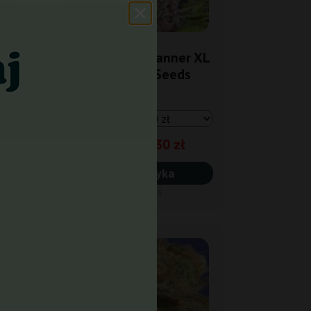
5+2
eet
Mimosa Bruce Banner XL
Auto Sweet Seeds
100,30 zł
118,00 zł
Do koszyka
Wysyłka dziś