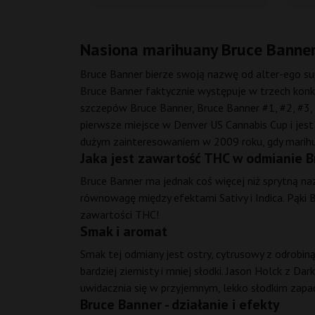
Nasiona marihuany Bruce Banner 
Bruce Banner bierze swoją nazwę od alter-ego s
Bruce Banner faktycznie występuje w trzech konk
szczepów Bruce Banner, Bruce Banner #1, #2, #3, 
pierwsze miejsce w Denver US Cannabis Cup i jest
dużym zainteresowaniem w 2009 roku, gdy marihu
Jaka jest zawartość THC w odmianie 
Bruce Banner ma jednak coś więcej niż sprytną n
równowagę między efektami Sativy i Indica. Pąki
zawartości THC!
Smak i aromat
Smak tej odmiany jest ostry, cytrusowy z odrobin
bardziej ziemisty i mniej słodki. Jason Holck z D
uwidacznia się w przyjemnym, lekko słodkim zap
Bruce Banner - działanie i efekty