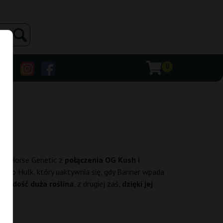
0
rk Horse Genetic z
połączenia OG Kush i
jako Hulk, który uaktywnia się, gdy Banner wpada
c i dość duża roślina
, z drugiej zaś,
dzięki jej