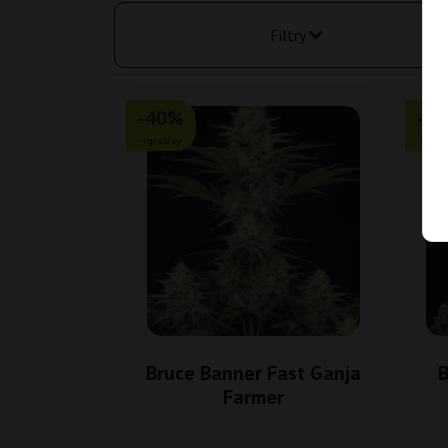
Filtry
-40%
-2
+gratisy
+grat
Bruce Banner Fast Ganja
B
Farmer