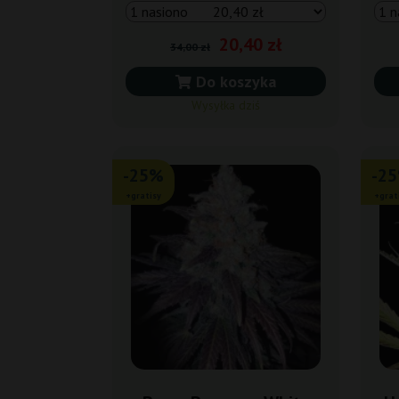
20,40 zł
34,00 zł
Do koszyka
Wysyłka dziś
-25%
-2
+gratisy
+grat