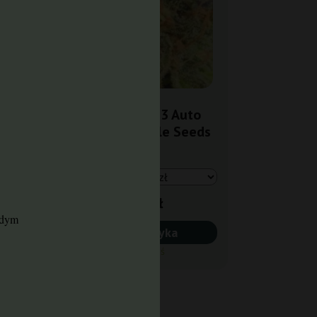
nal
Bruce Banner 3 Auto
Original Sensible Seeds
29,00 zł
żdym
Do koszyka
Wysyłka dziś