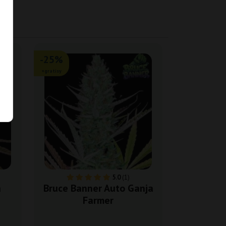
-25%
+gratisy
5.0
(1)
a
Bruce Banner Auto Ganja
Farmer