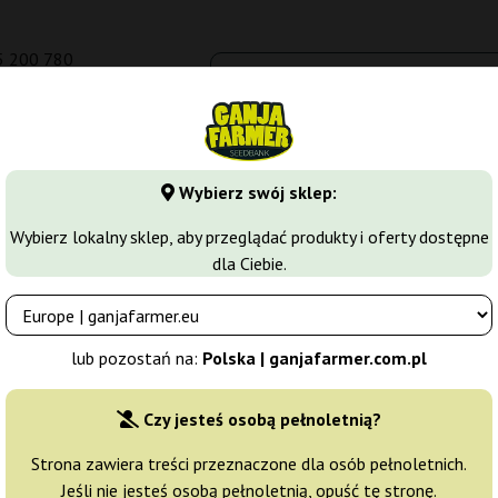
5 200 780
om.pl
Seedbanki
Odmiany marihuany
Growkity
Więcej
Wybierz swój sklep:
y
Bruce Banner
Wybierz lokalny sklep, aby przeglądać produkty i oferty dostępne
dla Ciebie.
OG jest
hybrydą bogatą w THC.
Została stworzona przez markę Da
lub pozostań na:
Polska | ganjafarmer.com.pl
ją nazwę zawdzięcza bohaterowi komiksów Marvela, znanemu lepiej 
u alter ego – z jednej strony podobnie jak Hulk jest to
potężna mo
Czy jesteś osobą pełnoletnią?
ie ma mowy – pod tym względem to zdecydowanie Bruce!
Strona zawiera treści przeznaczone dla osób pełnoletnich.
Jeśli nie jesteś osobą pełnoletnią, opuść tę stronę.