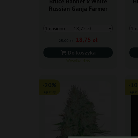
Bruce Banner x White
H
Russian Ganja Farmer
18,75 zł
25,00 zł
Do koszyka
Wysyłka dziś
-20%
-1
+gratisy
+grat