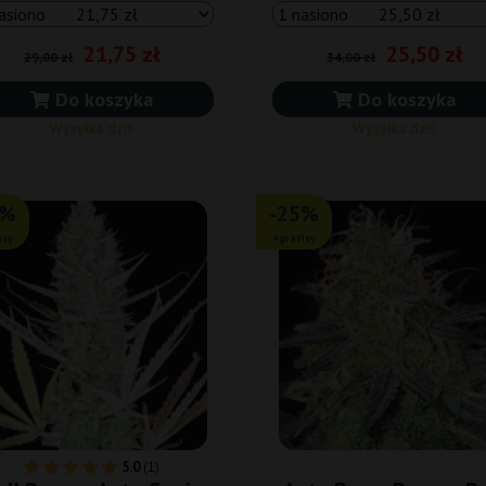
21,75 zł
25,50 zł
29,00 zł
34,00 zł
Do koszyka
Do koszyka
Wysyłka dziś
Wysyłka dziś
5%
-25%
isy
+gratisy
5.0
(1)