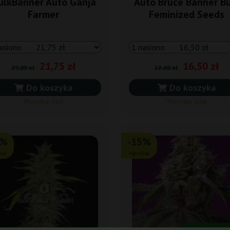
ulkBanner Auto Ganja
Auto Bruce Banner Bu
Farmer
Feminized Seeds
21,75 zł
16,50 zł
29,00 zł
22,00 zł
Do koszyka
Do koszyka
Wysyłka dziś
Wysyłka dziś
0%
-15%
isy
+gratisy