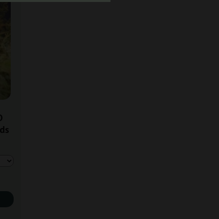
D
eds