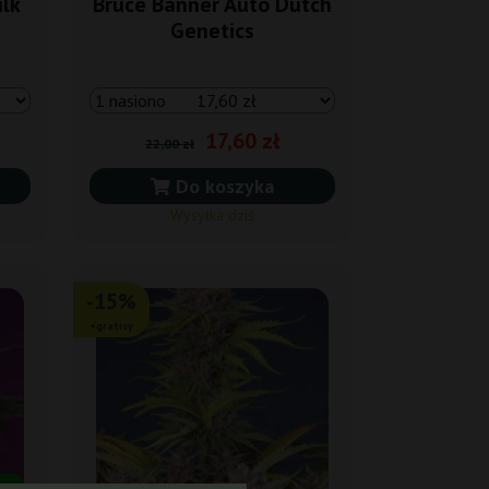
lk
Bruce Banner Auto Dutch
Genetics
17,60 zł
22,00 zł
Do koszyka
Wysyłka dziś
-15%
+gratisy