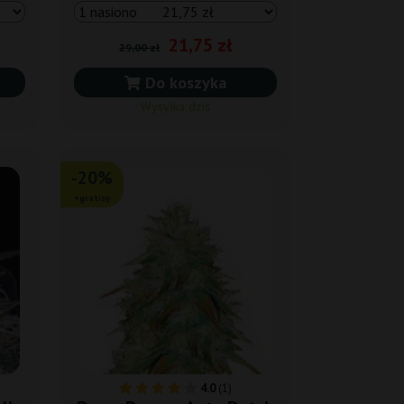
21,75 zł
29,00 zł
Do koszyka
Wysyłka dziś
-20%
+gratisy
4.0
(1)