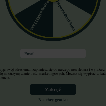
Papaya Boof Auto
Papaya RS11 Fast
uce Banner Auto Seed
Bruce Banner 3 Origi
Stockers
Sensible Seeds
Email
100,80 zł
109,00 zł
112,00 zł
jąc swój adres email zapisujesz się do naszego newslettera i wyrażasz
dę na otrzymywanie treści marketingowych. Możesz się wypisać w ka
encie.
Do koszyka
Do koszyka
Wysyłka 3-7 dni
Wysyłka dziś
Zakręć
Nie chcę gratisu
0%