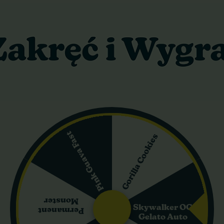
Promo 3+1, 
uto Bruce Banner Big
Bruce Banner Auto Sw
Seedbank
Seeds
24,30 zł
100,30 zł
27,00 zł
118,00 zł
Do koszyka
Do koszyka
Pink Guava Fast
Gorilla Cookies
Wysyłka dziś
Wysyłka dziś
0%
isy
Monster
Skywalker OG
Permanent
Gelato Auto