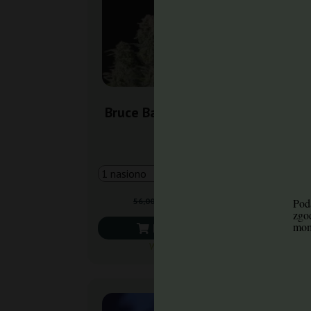
Bruce Banner Auto Fast
Br
Buds
47,60 zł
56,00 zł
Poda
zgo
mom
Do koszyka
Wysyłka dziś
-1