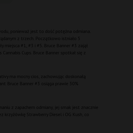
odu, ponieważ jest to dość potężna odmiana.
żądanym z trzech. Początkowo istniało 5
y miejsca #1, #3 i #5. Bruce Banner #3 zajął
s Cannabis Cups. Bruce Banner spotkał się z
ativy ma mocny cios, zachowując doskonałą
iant Bruce Banner #3 osiąga prawie 30%
wnaniu z zapachem odmiany, jej smak jest znacznie
zez krzyżówkę Strawberry Diesel i OG Kush, co