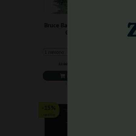
Bruce Banner Fast Dutch
A
Genetics
17,60 zł
22,00 zł
Do koszyka
Wysyłka dziś
-15%
-1
+gratisy
+grat