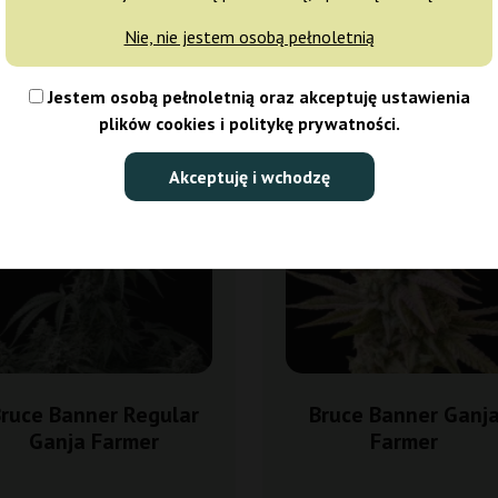
Nie, nie jestem osobą pełnoletnią
Sortowanie
Jestem osobą pełnoletnią oraz akceptuję ustawienia
plików cookies i politykę prywatności.
5%
-25%
isy
+gratisy
Akceptuję i wchodzę
ruce Banner Regular
Bruce Banner Ganj
Ganja Farmer
Farmer