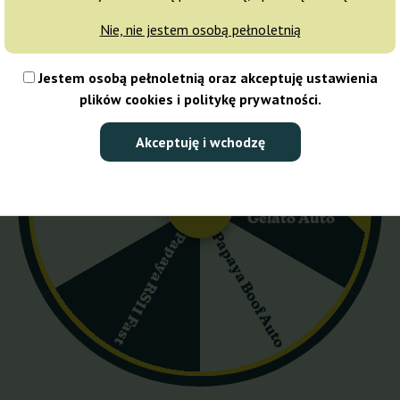
atnie sztuki wybranych genetyk, dlatego oferta ma limitowany
Nie, nie jestem osobą pełnoletnią
tępne są zarówno nasiona automatyczne, jak i feminizowane. Tuta
ra okazja, żeby sięgnąć po sprawdzone nasiona w wyraźnie niższy
Pink Guava Fast
ycji z końcówek stanów...
Gorilla Cookies
Jestem osobą pełnoletnią oraz akceptuję ustawienia
plików cookies i politykę prywatności.
Akceptuję i wchodzę
Monster
Skywalker OG
Permanent
Gelato Auto
Papaya Boof Auto
Papaya RS11 Fast
cej zamawiasz = więcej dostajesz. Proste. Do każdego zamówi
iona – same perełki, nasiona które sami chcielibyśmy otrzyma
lepsze w Ganja Farmer, a nie posprzątać magazyn z tego co ni
iono gratis, które sam wybierasz w koszyku. Jak to działa w prak
tis 300 zł...