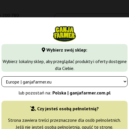
5 200 780
om.pl
Seedbanki
Odmiany marihuany
Growkity
Więcej
Wybierz swój sklep:
Wybierz lokalny sklep, aby przeglądać produkty i oferty dostępne
dla Ciebie.
armer
. Zawsze mamy najlepsze okazje których nie możesz przegapić. Duże
i zamów u nas. Zawsze oferujemy największą ilość różnych promocji
lub pozostań na:
Polska | ganjafarmer.com.pl
sklepie Ganja Farmer.
Czy jesteś osobą pełnoletnią?
Strona zawiera treści przeznaczone dla osób pełnoletnich.
a wyprzedaż nasion, w której możesz znaleźć odmiany przece
Jeśli nie jesteś osobą pełnoletnią, opuść tę stronę.