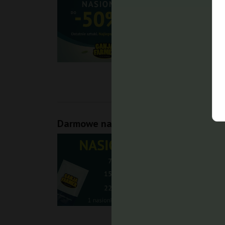
ost
dos
dob
poz
Darmowe nasiona marihuany
Wię
nas
naj
nas
gra