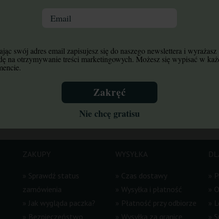
Email
jąc swój adres email zapisujesz się do naszego newslettera i wyrażasz
ki: Odbierz kod - sprawdź swoją skrzynkę mailową. Będzie czekał t
dę na otrzymywanie treści marketingowych. Możesz się wypisać w ka
encie.
od przy składaniu zamówienia. Darmowe nasiono automatycznie w
mail. Będziesz na bieżąco z premierami, promocjami i wyprzedażam
Zakręć
Nie chcę gratisu
ZAKUPY
WYSYŁKA
DL
»
Sprawdź status
»
Czas dostawy
»
P
zamówienia
»
Wysyłka i płatność
»
O
»
Jak wygląda paczka?
»
Płatność przy odbiorze
»
L
»
Bezpieczeństwo
»
Wysyłka za granicę
»
S