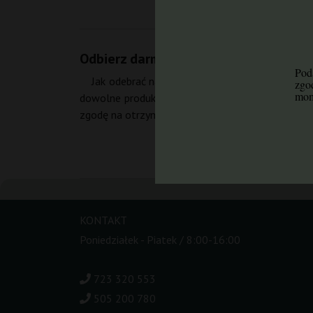
Odbierz darmowe nasiono
Poda
Jak odebrać nagrodę? To proste - wystarczą 2 kro
zgo
mom
dowolne produkty za 40 zł do koszyka i wpisz k
zgodę na otrzymywanie bezpłatnego newslettera e
KONTAKT
Poniedziałek - Piatek / 8:00-16:00
723 320 553
505 200 780