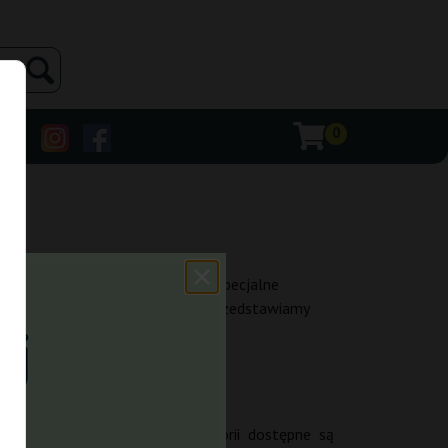
0
 zniżki, gratisowe nasiona czy specjalne
 i najciekawsze okazje. Poniżej przedstawiamy
nione nawet do -50%. W kategorii dostępne są