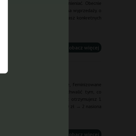
 charakter i może szybko się zmieniać. Obecnie
j znajdziesz wszystkie odmiany na wyprzedaży. o
ch cenach, szczególnie jeśli szukasz konkretnych
zobacz więcej
enia dorzucamy nasze oryginalne, feminizowane
ć. Tymi gratisami chcemy się pochwalić tym, co
e schodzi. Za każde wydane 75 zł otrzymujesz 1
tyce? 75 zł → 1 nasiono gratis 150 zł → 2 nasiona
zobacz więcej