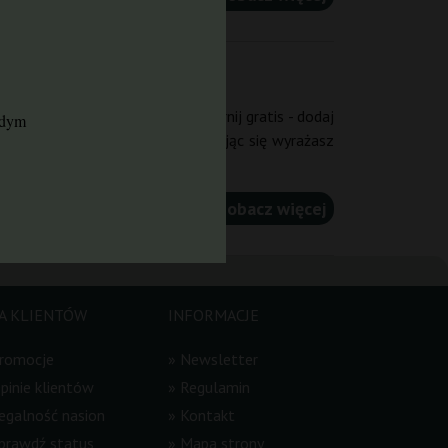
am na Ciebie kod rabatowy. Zgarnij gratis - dodaj
żdym
skoczy do Twojej paczki! Zapisując się wyrażasz
i...
zobacz więcej
A KLIENTÓW
INFORMACJE
romocje
»
Newsletter
pinie klientów
»
Regulamin
egalność nasion
»
Kontakt
prawdź status
»
Mapa strony