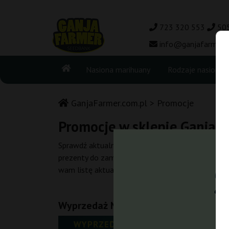
723 320 553
50
info@ganjafarmer.c
Nasiona marihuany
Rodzaje nasion
GanjaFarmer.com.pl
Promocje
Promocje w sklepie GanjaF
Sprawdź aktualne promocje w sklepie GanjaFarmer
prezenty do zamówień. Wybierz co Cię interesuje 
wam listę aktualnych promocji obowiązujących w 
Wyprzedaż Nasion do -50%
Trw