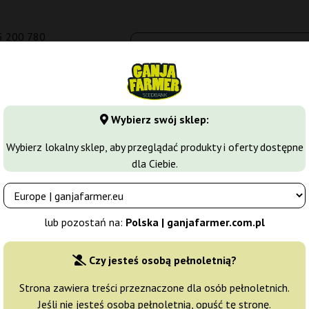
5 200 780
om.pl
Seedbanki
Odmiany marihuany
Growkity
Więcej
Wybierz swój sklep:
 Queen Seeds
Wybierz lokalny sklep, aby przeglądać produkty i oferty dostępne
dla Ciebie.
ueen Seeds
lub pozostań na:
Polska | ganjafarmer.com.pl
n konopi, która w dość krótkim czasie zyskała olbrzymią popularn
Czy jesteś osobą pełnoletnią?
dczenie i praktyczną wiedzę, która połączona z olbrzymią pasją by
inizowane nasiona konopi są znane i cenione na całym świecie, co p
Strona zawiera treści przeznaczone dla osób pełnoletnich.
l Queen Seeds.
Jeśli nie jesteś osobą pełnoletnią, opuść tę stronę.