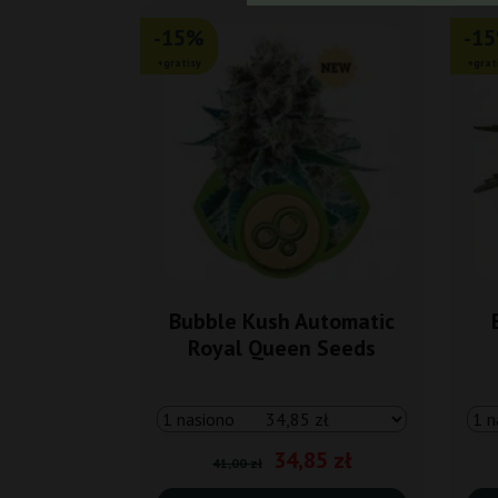
-15%
-1
+gratisy
+grat
Bubble Kush Automatic
Royal Queen Seeds
34,85 zł
41,00 zł