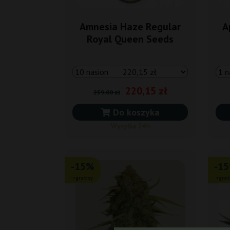
Amnesia Haze Regular
A
Royal Queen Seeds
220,15 zł
259,00 zł
Do koszyka
Wysyłka 24h
-15%
-1
+gratisy
+grat