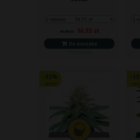
36,55 zł
43,00 zł
Do koszyka
Wysyłka 24h
-15%
-1
+gratisy
+grat