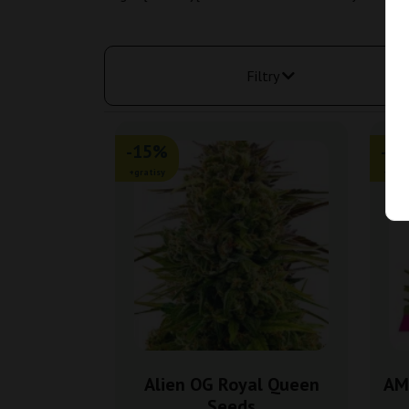
Filtry
-15%
-1
+gratisy
+grat
Alien OG Royal Queen
AM
Seeds