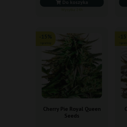
Do koszyka
Wysyłka 24h
-15%
-1
+gratisy
+grat
Cherry Pie Royal Queen
C
Seeds