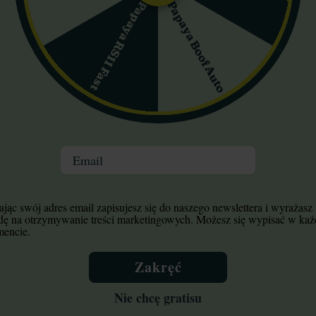
Papaya Boof Auto
Papaya RS11 Fast
ue Gelato Royal Queen
Blue Mystic Royal Qu
Email
Seeds
Seeds
jąc swój adres email zapisujesz się do naszego newslettera i wyrażasz
dę na otrzymywanie treści marketingowych. Możesz się wypisać w ka
encie.
112,20 zł
29,75 zł
132,00 zł
35,00 zł
Zakręć
Do koszyka
Do koszyka
Wysyłka 24h
Wysyłka 24h
Nie chcę gratisu