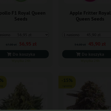
pollo F1 Royal Queen
Apple Fritter Royal
Seeds
Queen Seeds
56,95 zł
45,90 zł
67,00 zł
54,00 zł
Do koszyka
Do koszyka
Wysyłka 24h
Wysyłka 24h
5%
-15%
isy
+gratisy