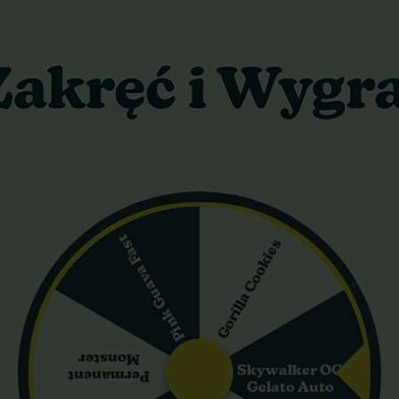
toflowering Mix Royal
Biscotti Royal Quee
Queen Seeds
Seeds
79,05 zł
112,20 zł
93,00 zł
132,00 zł
Pink Guava Fast
Gorilla Cookies
Do koszyka
Do koszyka
Wysyłka 24h
Wysyłka 24h
5%
-15%
Monster
Skywalker OG
Permanent
isy
+gratisy
Gelato Auto