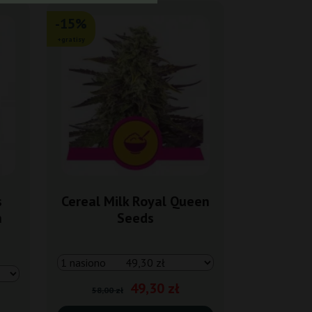
-15%
+gratisy
s
Cereal Milk Royal Queen
n
Seeds
49,30 zł
58,00 zł