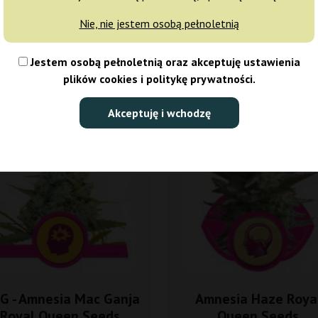
Nie, nie jestem osobą pełnoletnią
Sortowanie
Jestem osobą pełnoletnią oraz akceptuję ustawienia
plików cookies i politykę prywatności.
Akceptuję i wchodzę
5%
-15%
isy
+gratisy
G - Amnesia Mac Ganja
Amnesia Haze Roya
Royal Queen Seeds
Queen Seeds