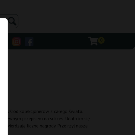
0
ość wśród kolekcjonerów z całego świata.
ła pewnym przepisem na sukces. Udało im się
otwierdzają liczne nagrody. Przejrzyj naszą