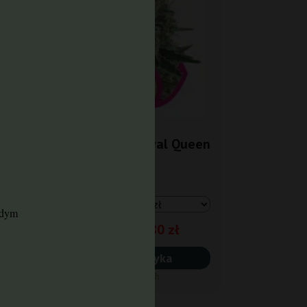
een
Bubble Kush Royal Queen
Seeds
żdym
91,80 zł
108,00 zł
Do koszyka
Wysyłka 24h