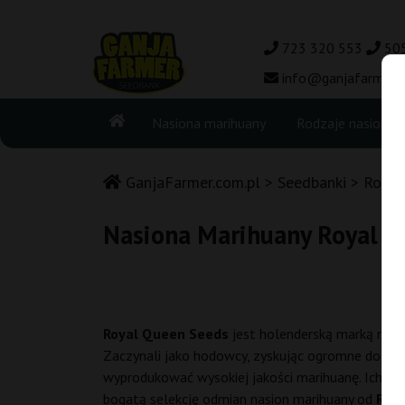
723 320 553
50
info@ganjafarmer.c
Nasiona marihuany
Rodzaje nasion
GanjaFarmer.com.pl
Seedbanki
Royal
Nasiona Marihuany Royal Q
Royal Queen Seeds
jest holenderską marką nasio
Zaczynali jako hodowcy, zyskując ogromne doświa
wyprodukować wysokiej jakości marihuanę. Ich fem
bogatą selekcję odmian nasion marihuany od
Roya