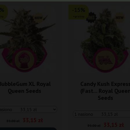
5%
-15%
isy
+gratisy
BubbleGum XL Royal
Candy Kush Expres
Queen Seeds
(Fast... Royal Quee
Seeds
33,15 zł
39,00 zł
33,15 zł
39,00 zł