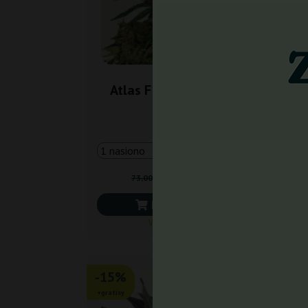
Atlas F1 Royal Queen
Au
Seeds
62,05 zł
73,00 zł
Do koszyka
Wysyłka 24h
-15%
-1
+gratisy
+grat