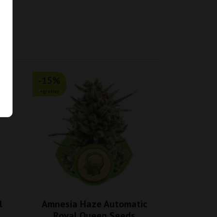
-15%
+gratisy
l
Amnesia Haze Automatic
Royal Queen Seeds