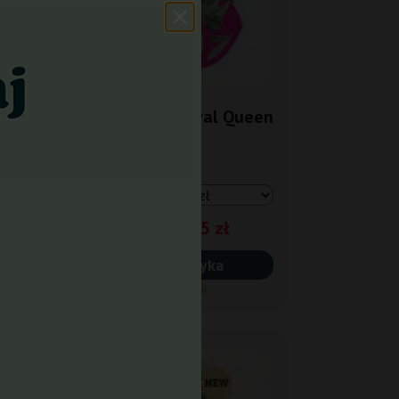
n
Blue Cheese Royal Queen
Seeds
79,05 zł
93,00 zł
Do koszyka
Wysyłka 24h
-15%
+gratisy