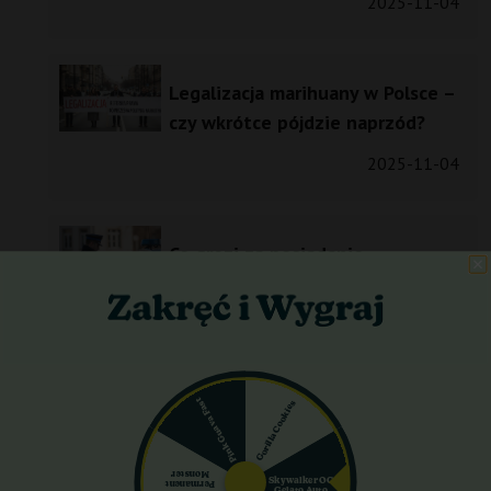
2025-11-04
Legalizacja marihuany w Polsce –
czy wkrótce pójdzie naprzód?
2025-11-04
Co grozi za posiadanie
marihuany?
2025-11-04
Pink Guava Fast
Gorilla Cookies
Czy w Czechach jest legalizacja
marihuany?
Monster
2025-11-04
Skywalker OG
Permanent
Gelato Auto