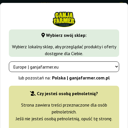
0
GanjaFarmer.com.pl
Blog
Wybierz swój sklep:
Blog Ganja Farmer
Wybierz lokalny sklep, aby przeglądać produkty i oferty
dostępne dla Ciebie.
Historia medycznego użycia
konopi - od starożytności do
współczesności
lub pozostań na:
Polska | ganjafarmer.com.pl
2026-07-29
Czy jesteś osobą pełnoletnią?
Strona zawiera treści przeznaczone dla osób
Gdzie jest legalna marihuana?
pełnoletnich.
Prawo od Europy po obie Ameryki
Jeśli nie jesteś osobą pełnoletnią, opuść tę stronę.
2026-06-25