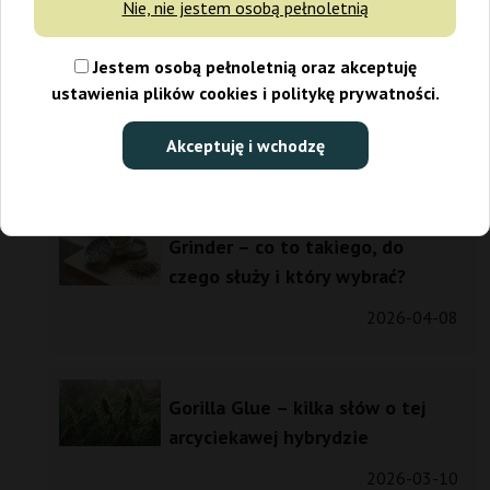
Nie, nie jestem osobą pełnoletnią
Jestem osobą pełnoletnią oraz akceptuję
Jak dostać receptę na medyczną
ustawienia plików cookies i politykę prywatności.
marihuanę?
Akceptuję i wchodzę
2026-06-25
Grinder – co to takiego, do
czego służy i który wybrać?
2026-04-08
Gorilla Glue – kilka słów o tej
arcyciekawej hybrydzie
2026-03-10