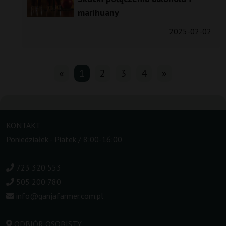
marihuany
2025-02-02
«
1
2
3
4
»
KONTAKT
Poniedziałek - Piatek / 8:00-16:00
723 320 553
505 200 780
info@ganjafarmer.com.pl
ODBIÓR OSOBISTY