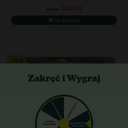
16,50 zł
22,00 zł
Do koszyka
Wysyłka 24h
-25%
+gratisy
Pink Guava Fast
Gorilla Cookies
Monster
Skywalker OG
Permanent
Gelato Auto