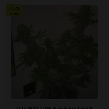
-25%
+gratisy
Auto AK47 2.0 Bulk Feminized Seeds