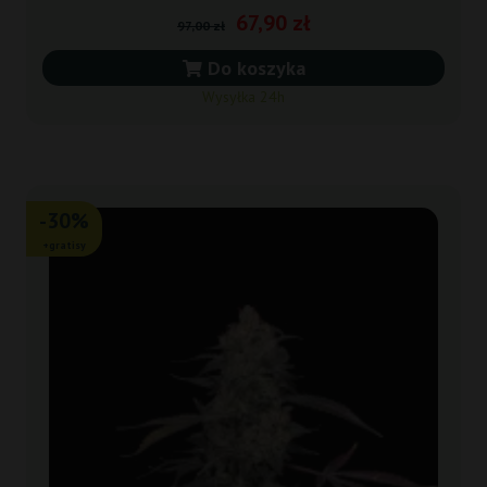
67,90 zł
97,00 zł
Do koszyka
Wysyłka 24h
-30%
+gratisy