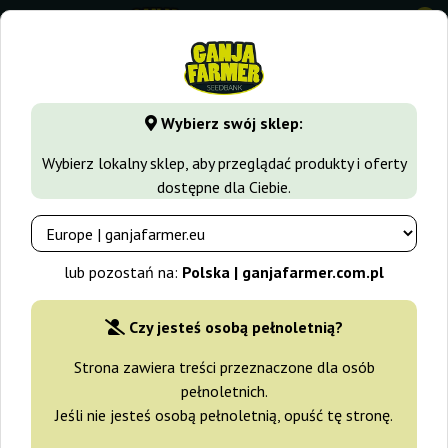
0
GanjaFarmer.com.pl
Odmiany Marihuany
AK47
Wybierz swój sklep:
Ak 47 weed
Wybierz lokalny sklep, aby przeglądać produkty i oferty
dostępne dla Ciebie.
AK47
to wyjątkowa roślina, ciesząca się ogromnym uznaniem
wśród wszystkich miłośników konopi. Jeśli interesuje Cię
ta
odmiana marihuany
i chcesz mieć jej nasiona w swojej
lub pozostań na:
Polska | ganjafarmer.com.pl
kolekcji, to koniecznie skorzystaj z naszej oferty!
Czy jesteś osobą pełnoletnią?
Strona zawiera treści przeznaczone dla osób
pełnoletnich.
Filtry
Sortowanie
Jeśli nie jesteś osobą pełnoletnią, opuść tę stronę.