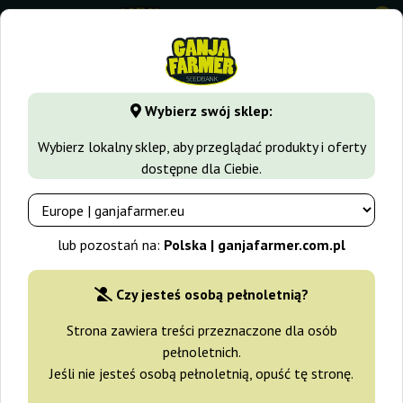
0
GanjaFarmer.com.pl
Czas realizacji zamówienia
Wybierz swój sklep:
Czas realizacji zamówienia
Wybierz lokalny sklep, aby przeglądać produkty i oferty
dostępne dla Ciebie.
Gwarantujemy szybką realizację
lub pozostań na:
Polska | ganjafarmer.com.pl
zamówienia.
Czy jesteś osobą pełnoletnią?
Jeśli zależy Ci na szybkiej dostawie, to nie mogłeś lepiej
Strona zawiera treści przeznaczone dla osób
trafić. W Ganja Farmer stawiamy na szybkość i
pełnoletnich.
klarowność realizacji zamówienia. Dużą część
Jeśli nie jesteś osobą pełnoletnią, opuść tę stronę.
produktów mamy dostępną od ręki w magazynie i
możemy je natychmiast wysłać. Jeśli jeszcze nie ma