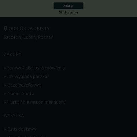
505 200 780
Zakręć
info@ganjafarmer.com.pl
Nie chcę gratisu
ODBIÓR OSOBISTY
Szczecin, Lublin, Poznań
ZAKUPY
»
Sprawdź status zamówienia
»
Jak wygląda paczka?
»
Bezpieczeństwo
»
Numer konta
»
Hurtownia nasion marihuany
WYSYŁKA
»
Czas dostawy