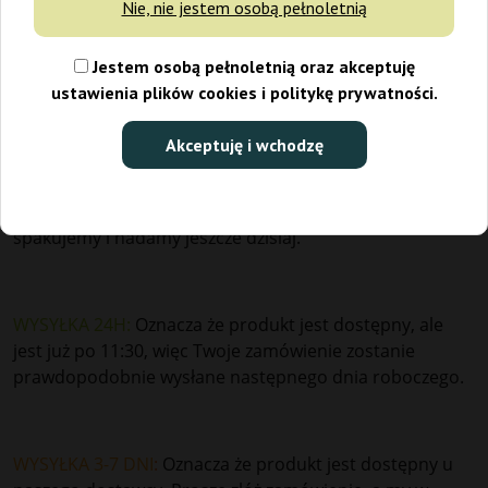
Nie, nie jestem osobą pełnoletnią
godziny 11:30, a jest dzień roboczy taką paczkę nadamy
jeszcze dzisiaj.
Niniejsze deklaracje dotyczą wyłącznie
Jestem osobą pełnoletnią oraz akceptuję
płatności natychmiastowych oraz płatności przy
ustawienia plików cookies i politykę prywatności.
odbiorze:
Akceptuję i wchodzę
WYSYŁKA DZIŚ:
Oznacza że produkt jest dostępny. Jeśli
zamówisz do godziny 11:30, to Twoje zamówienie
spakujemy i nadamy jeszcze dzisiaj.
WYSYŁKA 24H:
Oznacza że produkt jest dostępny, ale
jest już po 11:30, więc Twoje zamówienie zostanie
prawdopodobnie wysłane następnego dnia roboczego.
WYSYŁKA 3-7 DNI
:
Oznacza że produkt jest dostępny u