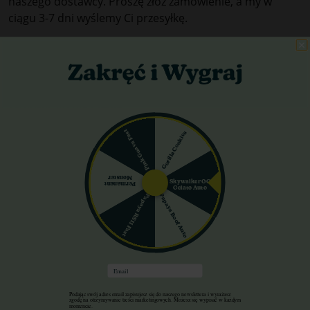
naszego dostawcy. Proszę złóż zamówienie, a my w
ciągu 3-7 dni wyślemy Ci przesyłkę.
NIEDOSTĘPNY:
Oznacza że produkt nie jest dostępny u
naszego dostawcy i obecnie nie mamy możliwości aby
zamówić go dla Ciebie.
Pink Guava Fast
Gorilla Cookies
Więcej o czasie i kosztach dostawy tutaj:
Wysyłka i
płatność
Monster
Skywalker OG
Permanent
Gelato Auto
Papaya Boof Auto
Papaya RS11 Fast
KONTAKT
Poniedziałek - Piatek / 8:00-16:00
Email
723 320 553
Podając swój adres email zapisujesz się do naszego newslettera i wyrażasz
zgodę na otrzymywanie treści marketingowych. Możesz się wypisać w każdym
momencie.