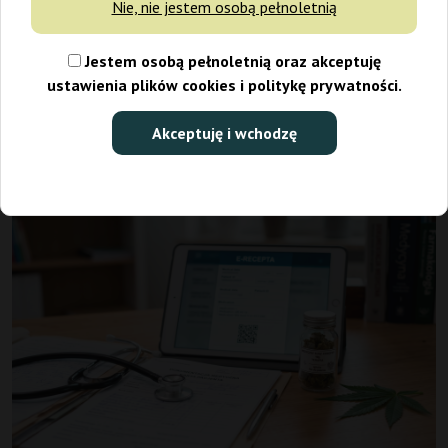
Nie, nie jestem osobą pełnoletnią
Decyzję o wdrożeniu terapii podejmuje lekarz po analizie stanu
zdrowia pacjenta oraz jego historii leczenia. W praktyce
Jestem osobą pełnoletnią oraz akceptuję
ustawienia plików cookies i politykę prywatności.
oznacza to konieczność odpowiedniego przygotowania się do
wizyty oraz świadomego podejścia do procesu kwalifikacji. Jak
Akceptuję i wchodzę
więc uzyskać receptę na ten preparat? Podpowiadamy!