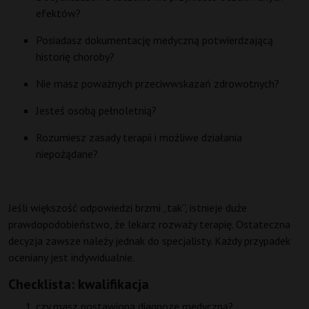
efektów?
Posiadasz dokumentację medyczną potwierdzającą
historię choroby?
Nie masz poważnych przeciwwskazań zdrowotnych?
Jesteś osobą pełnoletnią?
Rozumiesz zasady terapii i możliwe działania
niepożądane?
Jeśli większość odpowiedzi brzmi „tak”, istnieje duże
prawdopodobieństwo, że lekarz rozważy terapię. Ostateczna
decyzja zawsze należy jednak do specjalisty. Każdy przypadek
oceniany jest indywidualnie.
Checklista: kwalifikacja
czy masz postawioną diagnozę medyczną?