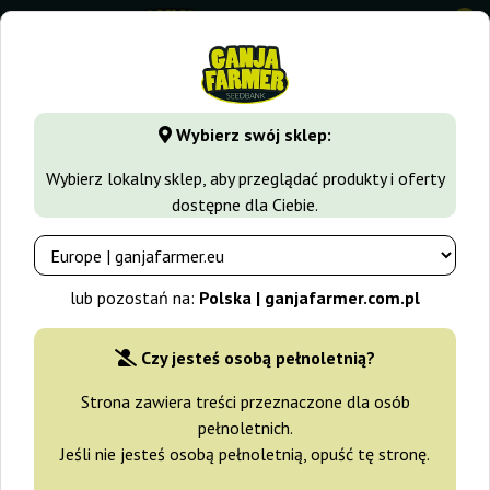
0
GanjaFarmer.com.pl
Blog
Konopie w społeczeństwie
Wybierz swój sklep:
Blog Ganja Farmer
Wybierz lokalny sklep, aby przeglądać produkty i oferty
dostępne dla Ciebie.
Jak dostać receptę na medyczną
marihuanę?
lub pozostań na:
Polska | ganjafarmer.com.pl
2026-06-25
Czy jesteś osobą pełnoletnią?
Uzyskanie recepty na medyczną marihuanę w Polsce jest
Strona zawiera treści przeznaczone dla osób
możliwe, ale wymaga spełnienia określonych warunków
pełnoletnich.
medycznych oraz formalnych. Preparaty na bazie konopi są
Jeśli nie jesteś osobą pełnoletnią, opuść tę stronę.
traktowane jak leki na receptę Rpw i podlegają ścisłej kontroli.