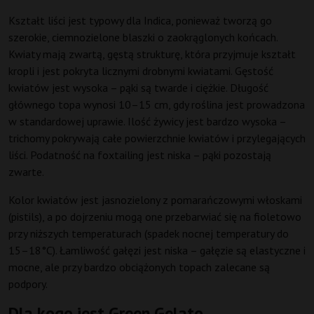
Kształt liści jest typowy dla Indica, ponieważ tworzą go
szerokie, ciemnozielone blaszki o zaokrąglonych końcach.
Kwiaty mają zwartą, gęstą strukturę, która przyjmuje kształt
kropli i jest pokryta licznymi drobnymi kwiatami. Gęstość
kwiatów jest wysoka – pąki są twarde i ciężkie. Długość
głównego topa wynosi 10–15 cm, gdy roślina jest prowadzona
w standardowej uprawie. Ilość żywicy jest bardzo wysoka –
trichomy pokrywają całe powierzchnie kwiatów i przylegających
liści. Podatność na foxtailing jest niska – pąki pozostają
zwarte.
Kolor kwiatów jest jasnozielony z pomarańczowymi włoskami
(pistils), a po dojrzeniu mogą one przebarwiać się na fioletowo
przy niższych temperaturach (spadek nocnej temperatury do
15–18°C). Łamliwość gałęzi jest niska – gałęzie są elastyczne i
mocne, ale przy bardzo obciążonych topach zalecane są
podpory.
Dla kogo jest Green Gelato