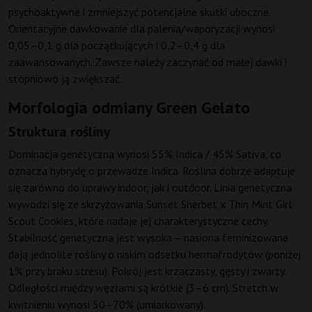
psychoaktywne i zmniejszyć potencjalne skutki uboczne.
Orientacyjne dawkowanie dla palenia/waporyzacji wynosi
0,05–0,1 g dla początkujących i 0,2–0,4 g dla
zaawansowanych. Zawsze należy zaczynać od małej dawki i
stopniowo ją zwiększać.
Morfologia odmiany Green Gelato
Struktura rośliny
Dominacja genetyczna wynosi 55% Indica / 45% Sativa, co
oznacza hybrydę o przewadze Indica. Roślina dobrze adaptuje
się zarówno do uprawy indoor, jak i outdoor. Linia genetyczna
wywodzi się ze skrzyżowania Sunset Sherbet x Thin Mint Girl
Scout Cookies, które nadaje jej charakterystyczne cechy.
Stabilność genetyczna jest wysoka – nasiona feminizowane
dają jednolite rośliny o niskim odsetku hermafrodytów (poniżej
1% przy braku stresu). Pokrój jest krzaczasty, gęsty i zwarty.
Odległości między węzłami są krótkie (3–6 cm). Stretch w
kwitnieniu wynosi 50–70% (umiarkowany).