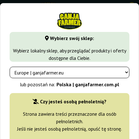
0
GanjaFarmer.com.pl
Odmiany Marihuany
Gelato
Green 
Wybierz swój sklep:
Green Gelato Royal Queen Seeds
Wybierz lokalny sklep, aby przeglądać produkty i oferty
dostępne dla Ciebie.
-15%
+gratisy
lub pozostań na:
Polska | ganjafarmer.com.pl
Czy jesteś osobą pełnoletnią?
Strona zawiera treści przeznaczone dla osób
pełnoletnich.
Jeśli nie jesteś osobą pełnoletnią, opuść tę stronę.