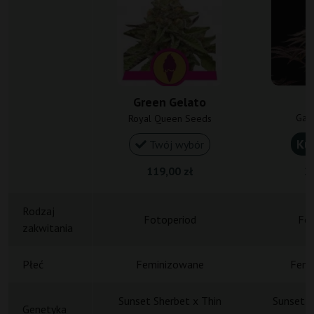
G
Green Gelato
Gan
Royal Queen Seeds
Ku
Twój wybór
119,00 zł
23
Rodzaj
Fotoperiod
Fot
zakwitania
Płeć
Feminizowane
Femi
Sunset Sherbet x Thin
Sunset S
Genetyka