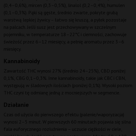
(0,4–0,6%), mircen (0,3–0,5%), linalol (0,2–0,4%), humulen
(0,1–0,3%). Pąki są gęste, średnio zwarte, pokryte grubą
warstwą lepkiej żywicy – łatwo się kruszą, a pyłek pozostaje
na palcach. Jeśli susz jest przechowywany w szczelnym
pojemniku, w temperaturze 18–22°C i ciemności, zachowuje
świeżość przez 6–12 miesięcy, a pełnię aromatu przez 3–6
miesięcy.
Kannabinoidy
Zawartość THC wynosi 27% (średnio 24–25%), CBD poniżej
0,1%, CBG 0,1–0,3%. Inne kannabinoidy, takie jak CBC i CBN,
występują w śladowych ilościach (poniżej 0,1%). Wysoki poziom
THC czyni tę odmianę jedną z mocniejszych w segmencie.
Działanie
Czas od użycia do pierwszego efektu (palenie/waporyzacja)
wynosi 2–5 minut. W pierwszych 60 minutach pojawia się silna
fala euforycznego rozluźnienia – uczucie ciężkości w ciele,