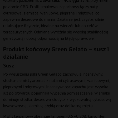
wczesny październik.
Zawartość THC sięga 27%
, przy niskim
poziomie CBD. Profil smakowo-zapachowy łączy nuty
cytrusowe, ziemiste, waniliowe, pieprzne i miętowe, co
zapewnia deserowe doznania. Działanie jest czyste, silnie
relaksujące fizycznie, idealne na wieczór lub do celów
terapeutycznych. Odmiana wyróżnia się wysoką stabilnością
genetyczną i dobrą odpornością na błędy uprawowe.
Produkt końcowy Green Gelato – susz i
działanie
Susz
Po wysuszeniu pąki Green Gelato zachowują intensywny,
słodko-ziemisty aromat z nutami cytrusowymi, waniliowymi,
pieprznymi i miętowymi. Intensywność zapachu jest wysoka –
już po otwarciu pojemnika wypełnia pomieszczenie. W smaku
dominuje słodka, deserowa słodycz z wyczuwalną cytrusową
kwasowością, ziemistą głębią oraz delikatną miętą.
Profil terpenowy obejmuje limonen (0,5–0,8%), karyofilen