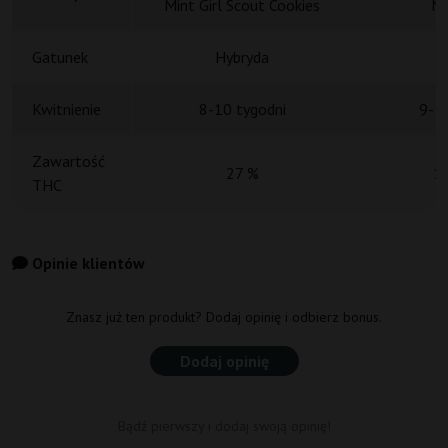
Mint Girl Scout Cookies
Mi
Gatunek
Hybryda
H
Kwitnienie
8-10 tygodni
9-10
Zawartość
27 %
1
THC
Opinie klientów
Znasz już ten produkt? Dodaj opinię i odbierz bonus.
Dodaj opinię
Bądź pierwszy i dodaj swoją opinię!