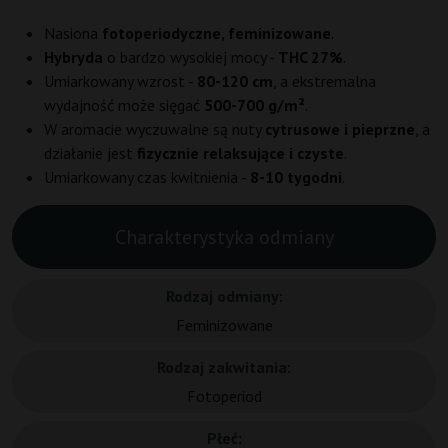
Nasiona
fotoperiodyczne, feminizowane
.
Hybryda
o bardzo wysokiej mocy -
THC 27%
.
Umiarkowany wzrost -
80-120 cm
, a ekstremalna
wydajność może sięgać
500-700 g/m²
.
W aromacie wyczuwalne są nuty
cytrusowe i pieprzne
, a
działanie jest
fizycznie relaksujące i czyste
.
Umiarkowany czas kwitnienia -
8-10 tygodni
.
Charakterystyka odmiany
Rodzaj odmiany:
Feminizowane
Rodzaj zakwitania:
Fotoperiod
Płeć: