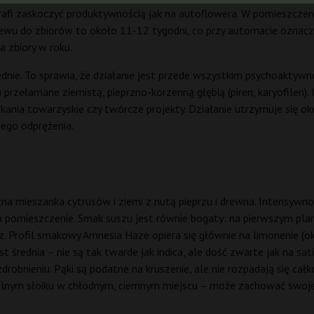
trafi zaskoczyć produktywnością jak na autoflowera. W pomieszcze
ewu do zbiorów to około 11-12 tygodni, co przy automacie oznacza
 zbiory w roku.
ie. To sprawia, że działanie jest przede wszystkim psychoaktywne
przełamane ziemistą, pieprzno-korzenną głębią (piren, karyofilen). 
tkania towarzyskie czy twórcze projekty. Działanie utrzymuje się 
iego odprężenia.
a mieszanka cytrusów i ziemi z nutą pieprzu i drewna. Intensywnoś
a pomieszczenie. Smak suszu jest równie bogaty: na pierwszym plani
z. Profil smakowy Amnesia Haze opiera się głównie na limonenie (oko
średnia – nie są tak twarde jak indica, ale dość zwarte jak na sat
ozdrobnieniu. Pąki są podatne na kruszenie, ale nie rozpadają się ca
nym słoiku w chłodnym, ciemnym miejscu – może zachować swoje 