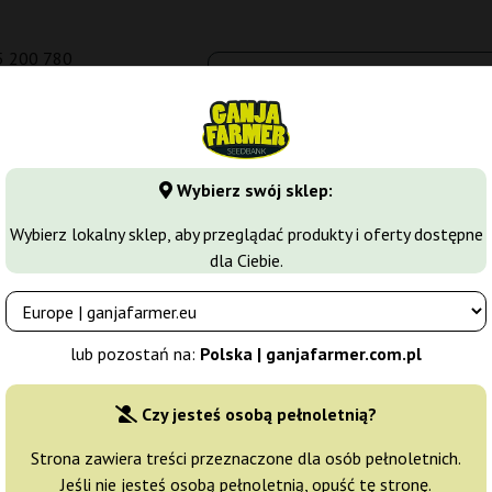
5 200 780
om.pl
Seedbanki
Odmiany marihuany
Growkity
Więcej
Wybierz swój sklep:
y
Amnesia Haze
Amnesia Haze Automatic
Wybierz lokalny sklep, aby przeglądać produkty i oferty dostępne
dla Ciebie.
oyal Queen Seeds
Producent nasion:
Royal Queen Seeds
lub pozostań na:
Polska | ganjafarmer.com.pl
Oryginalne opakowanie:
Czy jesteś osobą pełnoletnią?
1 nasiono
36
Strona zawiera treści przeznaczone dla osób pełnoletnich.
Jeśli nie jesteś osobą pełnoletnią, opuść tę stronę.
Wysyłka 24h
15% T