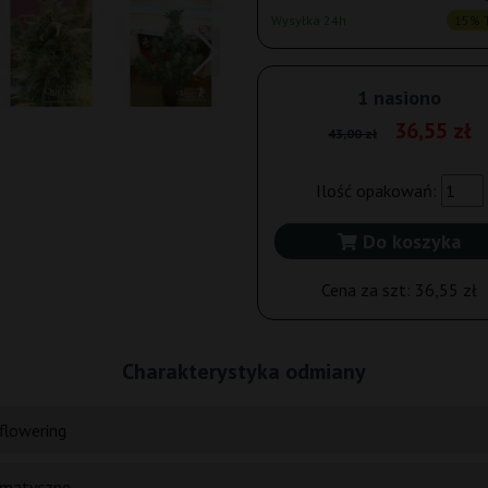
Wysyłka 24h
15% T
1 nasiono
36,55 zł
43,00 zł
Ilość opakowań:
Do koszyka
Cena za szt:
36,55 zł
Charakterystyka odmiany
flowering
matyczne