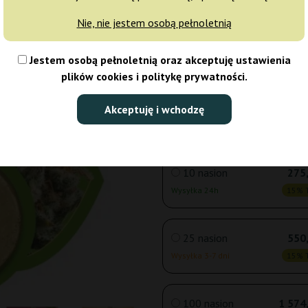
Nie, nie jestem osobą pełnoletnią
3 nasiona
99
Jestem osobą pełnoletnią oraz akceptuję ustawienia
Wysyłka 24h
15% T
plików cookies i politykę prywatności.
5 nasion
147
Akceptuję i wchodzę
Wysyłka 24h
15% T
10 nasion
275,
Wysyłka 24h
15% T
25 nasion
550,
Wysyłka 3-7 dni
15% T
100 nasion
1 574