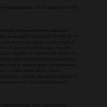
fil kannabinoidowy. CBG jest niskie (około 0,5%).
0 minutach dominuje euforyczne, pobudzone
kupia się na umyśle i kreatywności. W fazie 60-120
, a raczej rozluźnia mięśnie i usuwa napięcie. W
lacji. Po dłuższym czasie (powyżej 4 godzin)
wynosi 2-4 godziny, w zależności od dawki. Profil
-wysokie. Wpływ na koncentrację jest pozytywny
le nie powoduje „napadów głodu". Rekomendowana
ści vs relaksu wynosi 80:20, z silnym
a użytkownika – odmiana odpowiednia zarówno dla
erwienienie oczu, a przy wyższych dawkach
ą porady medycznej. Przed zastosowaniem