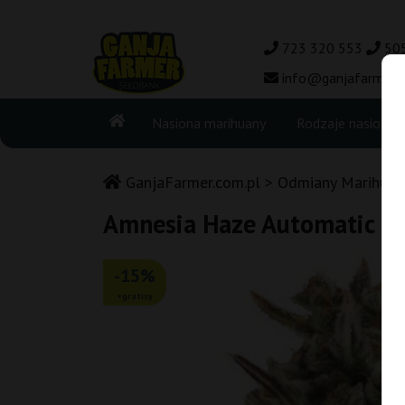
723 320 553
50
info@ganjafarmer.c
Nasiona marihuany
Rodzaje nasion
GanjaFarmer.com.pl
Odmiany Marihuan
Amnesia Haze Automatic R
-15%
+gratisy