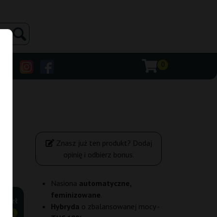
0
Znasz już ten produkt? Dodaj
opinię i odbierz bonus.
Nasiona
automatyczne,
feminizowane
.
,55 zł
Hybryda
o zbalansowanej mocy -
ANIEJ