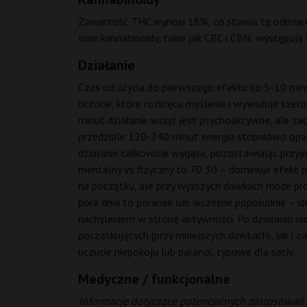
Zawartość THC wynosi 18%, co stawia tę odmianę w
Inne kannabinoidy, takie jak CBC i CBN, występują
Działanie
Czas od użycia do pierwszego efektu to 5-10 min
uczucie, które rozkręca myślenie i wywołuje szero
minut działanie wciąż jest psychoaktywne, ale zacz
przedziale 120-240 minut energia stopniowo opada,
działanie całkowicie wygasa, pozostawiając przyjem
mentalny vs fizyczny to 70:30 – dominuje efekt p
na początku, ale przy wyższych dawkach może pr
pora dnia to poranek lub wczesne popołudnie – id
nachyleniem w stronę aktywności. Po działaniu n
początkujących (przy mniejszych dawkach), jak i
uczucie niepokoju lub paranoi, typowe dla sativ.
Medyczne / funkcjonalne
Informacje dotyczące potencjalnych zastosowań 