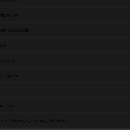
nizowane
sia x Ruderalis
yda
0/30 %
2 tygodni
e, Czyste
zny, Ziołowy, Cytrusowy, Ziemisty