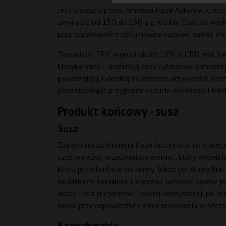
Jeśli chodzi o plony, Amnesia Haze Automatic po
zewnątrz od 130 do 180 g z rośliny. Czas od wysi
przy odpowiednim cyklu można uzyskać nawet dwa
Zawartość THC wynosi około 18%, a CBD jest średn
klasyka haze – dominują nuty cytrusowe (limonen) 
pobudzającą i idealną na dzienne aktywności, spo
pozostawiając przyjemne uczucie spełnienia i lekk
Produkt końcowy - susz
Susz
Zapach suszu Amnesia Haze Automatic to klasyczn
czuć wyraźny, orzeźwiający aromat, który wypełni
która przechodzi w korzenny, lekko gorzkawy finis
dodatkiem humulenu i myrcenu. Gęstość pąków jest 
dużej ilości trichomów i lepkiej konsystencji po r
dobra przy odpowiednim przechowywaniu w szczel
Kannabinoidy