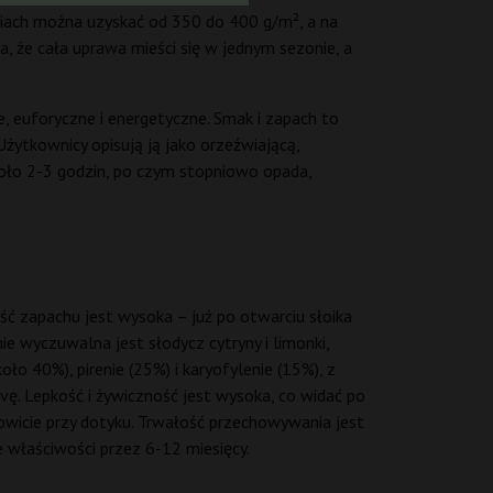
niach można uzyskać od 350 do 400 g/m², a na
, że cała uprawa mieści się w jednym sezonie, a
, euforyczne i energetyczne. Smak i zapach to
Użytkownicy opisują ją jako orzeźwiającą,
około 2-3 godzin, po czym stopniowo opada,
ć zapachu jest wysoka – już po otwarciu słoika
e wyczuwalna jest słodycz cytryny i limonki,
ło 40%), pirenie (25%) i karyofylenie (15%), z
ivę. Lepkość i żywiczność jest wysoka, co widać po
łkowicie przy dotyku. Trwałość przechowywania jest
właściwości przez 6-12 miesięcy.