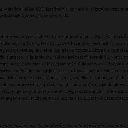
 średniej półce. CBD jest średnie, co nadaje jej zrównoważony pro
 w ilościach śladowych, poniżej 0,1%.
ut przy waporyzacji lub 10-15 minut przy paleniu. W pierwszych 6
ki uśmiech na twarzy. Jest to typowe haze'owe „head high", które s
yna pojawiać się delikatne odprężenie fizyczne, które nie paraliżuje
 a zastępuje ją spokojny, relaksujący nastrój sprzyjający kontemp
ne uczucie spełnienia i lekkiej senności. Całkowity czas działania 
sychiczny. Poziom sedacji jest niski, natomiast pobudzenie średnio
owadzić do rozproszenia. Apetyt zostaje delikatnie pobudzony, a
ealna do pracy twórczej, ćwiczeń lub spotkań. Potencjał do aktywno
ie występuje przykre „crash" – efekt wygasa stopniowo. Tolerancj
 zaawansowanych. Możliwe skutki uboczne to suchość w ustach, zacz
medycznych mają charakter wyłącznie informacyjny i nie stanowi