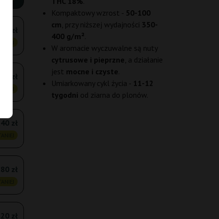
THC 18%
.
Kompaktowy wzrost -
50-100
cm
, przy niższej wydajności
350-
,45 zł
400 g/m²
.
ANIEJ
W aromacie wyczuwalne są nuty
cytrusowe i pieprzne
, a działanie
jest
mocne i czyste
.
,05 zł
Umiarkowany cykl życia -
11-12
ANIEJ
tygodni
od ziarna do plonów.
40 zł
ANIEJ
80 zł
ANIEJ
,20 zł