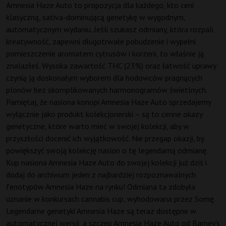
Amnesia Haze Auto to propozycja dla każdego, kto ceni
klasyczną, sativa-dominującą genetykę w wygodnym,
automatycznym wydaniu. Jeśli szukasz odmiany, która rozpali
kreatywność, zapewni długotrwałe pobudzenie i wypełni
pomieszczenie aromatem cytrusów i korzeni, to właśnie ją
znalazłeś. Wysoka zawartość THC (23%) oraz łatwość uprawy
czynią ją doskonałym wyborem dla hodowców pragnących
plonów bez skomplikowanych harmonogramów świetlnych.
Pamiętaj, że nasiona konopi Amnesia Haze Auto sprzedajemy
wyłącznie jako produkt kolekcjonerski – są to cenne okazy
genetyczne, które warto mieć w swojej kolekcji, aby w
przyszłości docenić ich wyjątkowość. Nie przegap okazji, by
powiększyć swoją kolekcję nasion o tę legendarną odmianę.
Kup nasiona Amnesia Haze Auto do swojej kolekcji już dziś i
dodaj do archiwum jeden z najbardziej rozpoznawalnych
fenotypów Amnesia Haze na rynku! Odmiana ta zdobyła
uznanie w konkursach cannabis cup, wyhodowana przez Somę.
Legendarne genetyki Amnesia Haze są teraz dostępne w
automatycznej wersji, a szczep Amnesia Haze Auto od Barney's