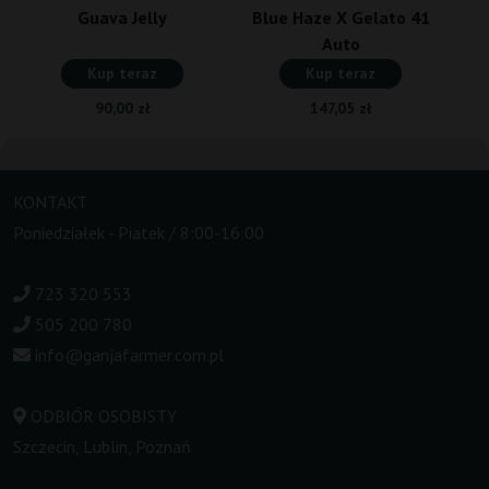
Guava Jelly
Blue Haze X Gelato 41
Auto
Kup teraz
Kup teraz
90,00 zł
147,05 zł
KONTAKT
Poniedziałek - Piatek / 8:00-16:00
723 320 553
505 200 780
info@ganjafarmer.com.pl
ODBIÓR OSOBISTY
Szczecin, Lublin, Poznań