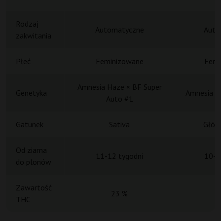
Rodzaj
Automatyczne
Auto
zakwitania
Płeć
Feminizowane
Femi
Amnesia Haze × BF Super
Genetyka
Amnesia Ha
Auto #1
Gatunek
Sativa
Główn
Od ziarna
11-12 tygodni
10-1
do plonów
Zawartość
23 %
THC