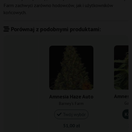
Farm zachwyci zarówno hodowców, jak i użytkowników
końcowych.
Porównaj z podobnymi produktami:
Amnesi
Amnesia Haze Auto
Gan
Barney's Farm
Ku
Twój wybór
51,00 zł
20