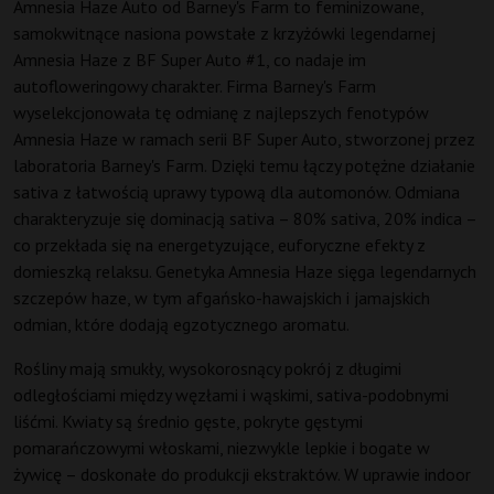
Amnesia Haze Auto od Barney's Farm to feminizowane,
samokwitnące nasiona powstałe z krzyżówki legendarnej
Amnesia Haze z BF Super Auto #1, co nadaje im
autofloweringowy charakter. Firma Barney's Farm
wyselekcjonowała tę odmianę z najlepszych fenotypów
Amnesia Haze w ramach serii BF Super Auto, stworzonej przez
laboratoria Barney's Farm. Dzięki temu łączy potężne działanie
sativa z łatwością uprawy typową dla automonów. Odmiana
charakteryzuje się dominacją sativa – 80% sativa, 20% indica –
co przekłada się na energetyzujące, euforyczne efekty z
domieszką relaksu. Genetyka Amnesia Haze sięga legendarnych
szczepów haze, w tym afgańsko-hawajskich i jamajskich
odmian, które dodają egzotycznego aromatu.
Rośliny mają smukły, wysokorosnący pokrój z długimi
odległościami między węzłami i wąskimi, sativa-podobnymi
liśćmi. Kwiaty są średnio gęste, pokryte gęstymi
pomarańczowymi włoskami, niezwykle lepkie i bogate w
żywicę – doskonałe do produkcji ekstraktów. W uprawie indoor