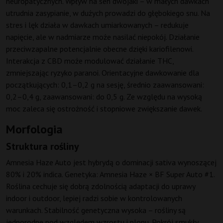
neuropatycznych. Wpływ na sen dwojaki – w małych dawkach
utrudnia zasypianie, w dużych prowadzi do głębokiego snu. Na
stres i lęk działa w dawkach umiarkowanych – redukuje
napięcie, ale w nadmiarze może nasilać niepokój. Działanie
przeciwzapalne potencjalnie obecne dzięki kariofilenowi.
Interakcja z CBD może modulować działanie THC,
zmniejszając ryzyko paranoi. Orientacyjne dawkowanie dla
początkujących: 0,1–0,2 g na sesję, średnio zaawansowani:
0,2–0,4 g, zaawansowani: do 0,5 g. Ze względu na wysoką
moc zaleca się ostrożność i stopniowe zwiększanie dawek.
Morfologia
Struktura rośliny
Amnesia Haze Auto jest hybrydą o dominacji sativa wynoszącej
80% i 20% indica. Genetyka: Amnesia Haze × BF Super Auto #1.
Roślina cechuje się dobrą zdolnością adaptacji do uprawy
indoor i outdoor, lepiej radzi sobie w kontrolowanych
warunkach. Stabilność genetyczna wysoka – rośliny są
jednorodne pod względem wzrostu i plonu. Pokrój smukły,