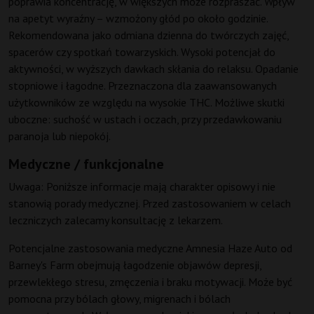
poprawia koncentrację, w większych może rozpraszać. Wpływ
na apetyt wyraźny – wzmożony głód po około godzinie.
Rekomendowana jako odmiana dzienna do twórczych zajęć,
spacerów czy spotkań towarzyskich. Wysoki potencjał do
aktywności, w wyższych dawkach skłania do relaksu. Opadanie
stopniowe i łagodne. Przeznaczona dla zaawansowanych
użytkowników ze względu na wysokie THC. Możliwe skutki
uboczne: suchość w ustach i oczach, przy przedawkowaniu
paranoja lub niepokój.
Medyczne / funkcjonalne
Uwaga: Poniższe informacje mają charakter opisowy i nie
stanowią porady medycznej. Przed zastosowaniem w celach
leczniczych zalecamy konsultację z lekarzem.
Potencjalne zastosowania medyczne Amnesia Haze Auto od
Barney's Farm obejmują łagodzenie objawów depresji,
przewlekłego stresu, zmęczenia i braku motywacji. Może być
pomocna przy bólach głowy, migrenach i bólach