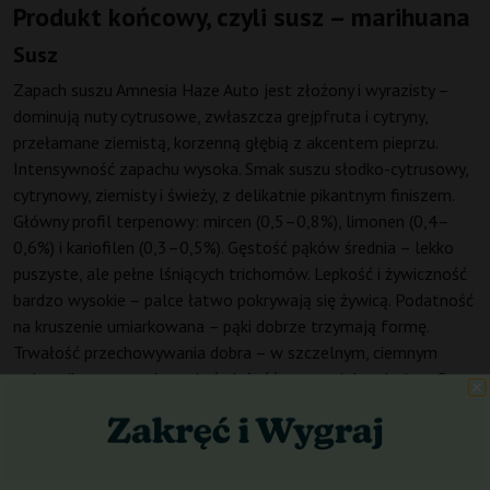
Produkt końcowy, czyli susz – marihuana
Susz
Zapach suszu Amnesia Haze Auto jest złożony i wyrazisty –
dominują nuty cytrusowe, zwłaszcza grejpfruta i cytryny,
przełamane ziemistą, korzenną głębią z akcentem pieprzu.
Intensywność zapachu wysoka. Smak suszu słodko-cytrusowy,
cytrynowy, ziemisty i świeży, z delikatnie pikantnym finiszem.
Główny profil terpenowy: mircen (0,5–0,8%), limonen (0,4–
0,6%) i kariofilen (0,3–0,5%). Gęstość pąków średnia – lekko
puszyste, ale pełne lśniących trichomów. Lepkość i żywiczność
bardzo wysokie – palce łatwo pokrywają się żywicą. Podatność
na kruszenie umiarkowana – pąki dobrze trzymają formę.
Trwałość przechowywania dobra – w szczelnym, ciemnym
pojemniku susz zachowuje świeżość przez wiele miesięcy. Susz
Amnesia Haze Auto weed jest wysokiej jakości, doceniany przez
koneserów.
Kannabinoidy