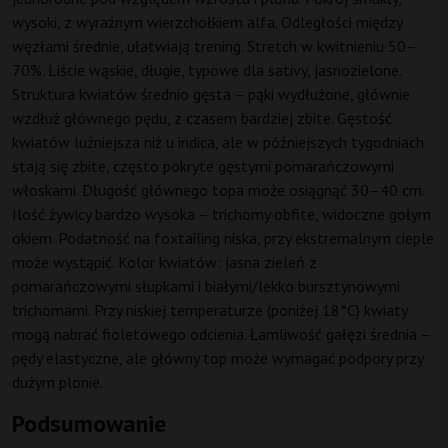
wysoki, z wyraźnym wierzchołkiem alfa. Odległości między
węzłami średnie, ułatwiają trening. Stretch w kwitnieniu 50–
70%. Liście wąskie, długie, typowe dla sativy, jasnozielone.
Struktura kwiatów średnio gęsta – pąki wydłużone, głównie
wzdłuż głównego pędu, z czasem bardziej zbite. Gęstość
kwiatów luźniejsza niż u indica, ale w późniejszych tygodniach
stają się zbite, często pokryte gęstymi pomarańczowymi
włoskami. Długość głównego topa może osiągnąć 30–40 cm.
Ilość żywicy bardzo wysoka – trichomy obfite, widoczne gołym
okiem. Podatność na foxtailing niska, przy ekstremalnym cieple
może wystąpić. Kolor kwiatów: jasna zieleń z
pomarańczowymi słupkami i białymi/lekko bursztynowymi
trichomami. Przy niskiej temperaturze (poniżej 18°C) kwiaty
mogą nabrać fioletowego odcienia. Łamliwość gałęzi średnia –
pędy elastyczne, ale główny top może wymagać podpory przy
dużym plonie.
Podsumowanie