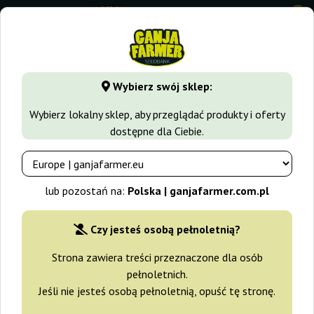
0
GanjaFarmer.com.pl
Odmiany Marihuany
Amnesia Haze
Wybierz swój sklep:
Amnesia Haze Auto Barney's Farm
Wybierz lokalny sklep, aby przeglądać produkty i oferty
dostępne dla Ciebie.
-15%
+gratisy
lub pozostań na:
Polska | ganjafarmer.com.pl
Czy jesteś osobą pełnoletnią?
Strona zawiera treści przeznaczone dla osób
pełnoletnich.
Jeśli nie jesteś osobą pełnoletnią, opuść tę stronę.