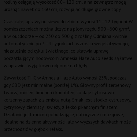
rośliny osiągają wysokość 80–120 cm, a na zewnątrz mogą
urosnąć nawet do 160 cm, rozwijając długie główne topy.
Czas całej uprawy od siewu do zbioru wynosi 11–12 tygodni. W
pomieszczeniach można liczyć na plony rzędu 500–600 g/m²,
a w outdoorze – od 230 do 300 g z rośliny. Odmiana kwitnie
automatycznie po 3–4 tygodniach wzrostu wegetatywnego,
niezależnie od cyklu świetlnego, co ułatwia uprawę
początkującym hodowcom. Amnesia Haze Auto seeds są łatwe
w uprawie i wyjątkowo odporne na błędy.
Zawartość THC w Amnesia Haze Auto wynosi 23%, podczas
gdy CBD jest minimalne (poniżej 1%). Główny profil terpenowy
tworzą mircen, limonen i kariofilen, co daje cytrusowo-
korzenny zapach z ziemistą nutą. Smak jest słodko-cytrusowy,
cytrynowy, ziemisty i świeży, z lekko pikantnym finiszem.
Działanie jest mocno pobudzające, euforyczne i mózgowe,
idealne na dzienne aktywności, ale w wyższych dawkach może
przechodzić w głęboki relaks.