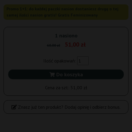
Promo 1+1: do każdej paczki nasion dostaniesz drugą o tej
samej ilości nasion gratis! Gratis Feminizowany
1 nasiono
51,00 zł
60,00 zł
Ilość opakowań:
Do koszyka
Cena za szt:
51,00 zł
Znasz już ten produkt? Dodaj opinię i odbierz bonus.