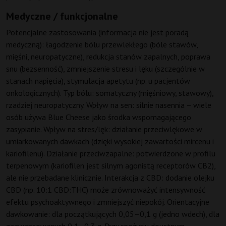
Medyczne / funkcjonalne
Potencjalne zastosowania (informacja nie jest poradą
medyczną): łagodzenie bólu przewlekłego (bóle stawów,
mięśni, neuropatyczne), redukcja stanów zapalnych, poprawa
snu (bezsenność), zmniejszenie stresu i lęku (szczególnie w
stanach napięcia), stymulacja apetytu (np. u pacjentów
onkologicznych). Typ bólu: somatyczny (mięśniowy, stawowy),
rzadziej neuropatyczny. Wpływ na sen: silnie nasennia – wiele
osób używa Blue Cheese jako środka wspomagającego
zasypianie. Wpływ na stres/lęk: działanie przeciwlękowe w
umiarkowanych dawkach (dzięki wysokiej zawartości mircenu i
kariofilenu). Działanie przeciwzapalne: potwierdzone w profilu
terpenowym (kariofilen jest silnym agonistą receptorów CB2),
ale nie przebadane klinicznie. Interakcja z CBD: dodanie olejku
CBD (np. 10:1 CBD:THC) może zrównoważyć intensywność
efektu psychoaktywnego i zmniejszyć niepokój. Orientacyjne
dawkowanie: dla początkujących 0,05–0,1 g (jedno wdech), dla