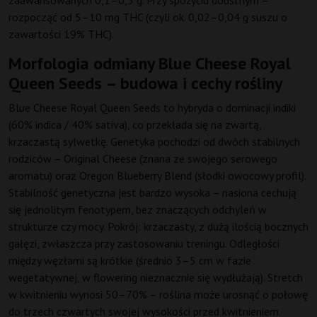
zaawansowanych 0,1–0,3 g. Przy spożyciu doustnym –
rozpocząć od 5–10 mg THC (czyli ok. 0,02–0,04 g suszu o
zawartości 19% THC).
Morfologia odmiany Blue Cheese Royal
Queen Seeds – budowa i cechy rośliny
Blue Cheese Royal Queen Seeds to hybryda o dominacji indiki
(60% indica / 40% sativa), co przekłada się na zwartą,
krzaczastą sylwetkę. Genetyka pochodzi od dwóch stabilnych
rodziców – Original Cheese (znana ze swojego serowego
aromatu) oraz Oregon Blueberry Blend (słodki owocowy profil).
Stabilność genetyczna jest bardzo wysoka – nasiona cechują
się jednolitym fenotypem, bez znaczących odchyleń w
strukturze czy mocy. Pokrój: krzaczasty, z dużą ilością bocznych
gałęzi, zwłaszcza przy zastosowaniu treningu. Odległości
między węzłami są krótkie (średnio 3–5 cm w fazie
wegetatywnej, w flowering nieznacznie się wydłużają). Stretch
w kwitnieniu wynosi 50–70% – roślina może urosnąć o połowę
do trzech czwartych swojej wysokości przed kwitnieniem.