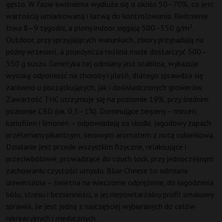
gęsto. W fazie kwitnienia wydłuża się o około 50–70%, co jest
wartością umiarkowaną i łatwą do kontrolowania. Kwitnienie
trwa 8–9 tygodni, a plony indoor sięgają 500–550 g/m².
Outdoor, przy sprzyjających warunkach, zbiory przypadają na
późny wrzesień, a pojedyncza roślina może dostarczyć 500–
550 g suszu. Genetyka tej odmiany jest stabilna, wykazuje
wysoką odporność na choroby i pleśń, dlatego sprawdza się
zarówno u początkujących, jak i doświadczonych growerów.
Zawartość THC utrzymuje się na poziomie 19%, przy średnim
poziomie CBD (ok. 0,5–1%). Dominujące terpeny – mircen,
kariofilen i limonen – odpowiadają za słodki, jagodowy zapach
przełamany pikantnym, serowym aromatem z nutą cukierkową.
Działanie jest przede wszystkim fizyczne, relaksujące i
przeciwbólowe, prowadzące do couch lock, przy jednoczesnym
zachowaniu czystości umysłu. Blue Cheese to odmiana
uniwersalna – świetna na wieczorne odprężenie, do łagodzenia
bólu, stresu i bezsenności, a jej niepowtarzalny profil smakowy
sprawia, że jest jedną z najczęściej wybieranych do celów
rekreacyjnych i medycznych.