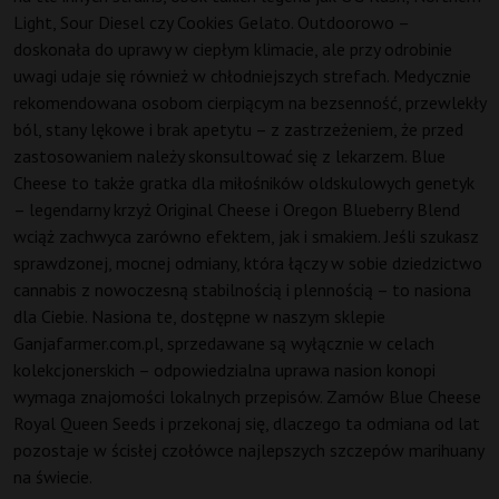
Light, Sour Diesel czy Cookies Gelato. Outdoorowo –
doskonała do uprawy w ciepłym klimacie, ale przy odrobinie
uwagi udaje się również w chłodniejszych strefach. Medycznie
rekomendowana osobom cierpiącym na bezsenność, przewlekły
ból, stany lękowe i brak apetytu – z zastrzeżeniem, że przed
zastosowaniem należy skonsultować się z lekarzem. Blue
Cheese to także gratka dla miłośników oldskulowych genetyk
– legendarny krzyż Original Cheese i Oregon Blueberry Blend
wciąż zachwyca zarówno efektem, jak i smakiem. Jeśli szukasz
sprawdzonej, mocnej odmiany, która łączy w sobie dziedzictwo
cannabis z nowoczesną stabilnością i plennością – to nasiona
dla Ciebie. Nasiona te, dostępne w naszym sklepie
Ganjafarmer.com.pl, sprzedawane są wyłącznie w celach
kolekcjonerskich – odpowiedzialna uprawa nasion konopi
wymaga znajomości lokalnych przepisów. Zamów Blue Cheese
Royal Queen Seeds i przekonaj się, dlaczego ta odmiana od lat
pozostaje w ścisłej czołówce najlepszych szczepów marihuany
na świecie.