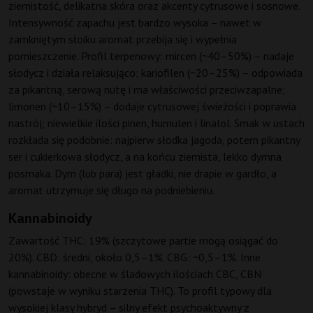
ziemistość, delikatna skóra oraz akcenty cytrusowe i sosnowe.
Intensywność zapachu jest bardzo wysoka – nawet w
zamkniętym słoiku aromat przebija się i wypełnia
pomieszczenie. Profil terpenowy: mircen (~40–50%) – nadaje
słodycz i działa relaksująco; kariofilen (~20–25%) – odpowiada
za pikantną, serową nutę i ma właściwości przeciwzapalne;
limonen (~10–15%) – dodaje cytrusowej świeżości i poprawia
nastrój; niewielkie ilości pinen, humulen i linalol. Smak w ustach
rozkłada się podobnie: najpierw słodka jagoda, potem pikantny
ser i cukierkowa słodycz, a na końcu ziemista, lekko dymna
posmaka. Dym (lub para) jest gładki, nie drapie w gardło, a
aromat utrzymuje się długo na podniebieniu.
Kannabinoidy
Zawartość THC: 19% (szczytowe partie mogą osiągać do
20%). CBD: średni, około 0,5–1%. CBG: ~0,5–1%. Inne
kannabinoidy: obecne w śladowych ilościach CBC, CBN
(powstaje w wyniku starzenia THC). To profil typowy dla
wysokiej klasy hybryd – silny efekt psychoaktywny z