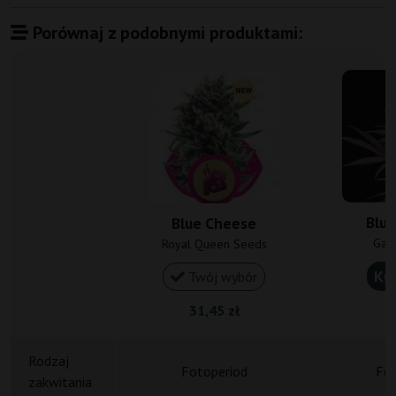
Porównaj z podobnymi produktami:
Blu
Blue Cheese
Gan
Royal Queen Seeds
Ku
Twój wybór
31,45 zł
1
Rodzaj
Fotoperiod
Fot
zakwitania