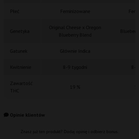
Płeć
Feminizowane
Femi
Original Cheese x Oregon
Genetyka
Blueberr
Blueberry Blend
Gatunek
Głównie Indica
Kwitnienie
8-9 tygodni
8-9
Zawartość
19 %
1
THC
Opinie klientów
Znasz już ten produkt? Dodaj opinię i odbierz bonus.