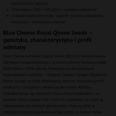
elastyczność uprawy
Plon indoor: 500–550 g/m² – wysoka wydajność
Charakterystyczny smak i zapach: serowy, cukierkowy,
owocowy – intensywny aromat
Blue Cheese Royal Queen Seeds –
genetyka, charakterystyka i profil
odmiany
Blue Cheese od Royal Queen Seeds (RQS) to feminizowana
odmiana fotoperiodyczna o zrównoważonej dominacji indiki
(60% indica / 40% sativa). Powstała ze skrzyżowania
legendarnych rodziców – Original Cheese i Oregon Blueberry
Blend, łącząc w sobie intensywny, serowo-owocowy profil
smakowy z potężnym, relaksującym hajem. Roślina
charakteryzuje się zwartym, krzaczastym pokrojem – w
uprawie indoor osiąga 100–160 cm wysokości, co czyni ją
odpowiednią do średnich growboxów. Pędy są silne, a
odległości między węzłami krótkie, przez co krzew rośnie