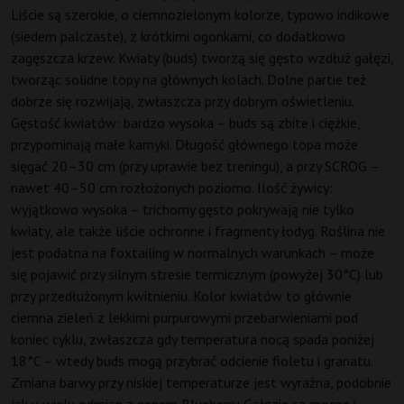
Liście są szerokie, o ciemnozielonym kolorze, typowo indikowe
(siedem palczaste), z krótkimi ogonkami, co dodatkowo
zagęszcza krzew. Kwiaty (buds) tworzą się gęsto wzdłuż gałęzi,
tworząc solidne topy na głównych kolach. Dolne partie też
dobrze się rozwijają, zwłaszcza przy dobrym oświetleniu.
Gęstość kwiatów: bardzo wysoka – buds są zbite i ciężkie,
przypominają małe kamyki. Długość głównego topa może
sięgać 20–30 cm (przy uprawie bez treningu), a przy SCROG –
nawet 40–50 cm rozłożonych poziomo. Ilość żywicy:
wyjątkowo wysoka – trichomy gęsto pokrywają nie tylko
kwiaty, ale także liście ochronne i fragmenty łodyg. Roślina nie
jest podatna na foxtailing w normalnych warunkach – może
się pojawić przy silnym stresie termicznym (powyżej 30°C) lub
przy przedłużonym kwitnieniu. Kolor kwiatów to głównie
ciemna zieleń z lekkimi purpurowymi przebarwieniami pod
koniec cyklu, zwłaszcza gdy temperatura nocą spada poniżej
18°C – wtedy buds mogą przybrać odcienie fioletu i granatu.
Zmiana barwy przy niskiej temperaturze jest wyraźna, podobnie