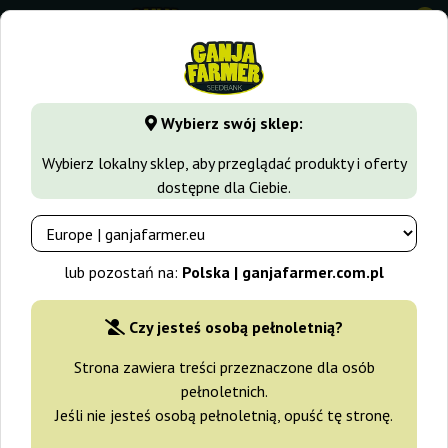
0
GanjaFarmer.com.pl
Odmiany Marihuany
Blue Cheese
B
Wybierz swój sklep:
Blue Cheese Royal Queen Seeds
Wybierz lokalny sklep, aby przeglądać produkty i oferty
dostępne dla Ciebie.
-15%
+gratisy
lub pozostań na:
Polska | ganjafarmer.com.pl
Czy jesteś osobą pełnoletnią?
Strona zawiera treści przeznaczone dla osób
pełnoletnich.
Jeśli nie jesteś osobą pełnoletnią, opuść tę stronę.