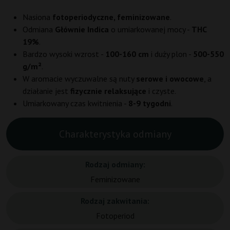
Nasiona
fotoperiodyczne, feminizowane
.
Odmiana
Głównie Indica
o umiarkowanej mocy -
THC
19%
.
Bardzo wysoki wzrost -
100-160 cm
i duży plon -
500-550
g/m²
.
W aromacie wyczuwalne są nuty
serowe i owocowe
, a
działanie jest
fizycznie relaksujące
i czyste.
Umiarkowany czas kwitnienia -
8-9 tygodni
.
Charakterystyka odmiany
Rodzaj odmiany:
Feminizowane
Rodzaj zakwitania:
Fotoperiod