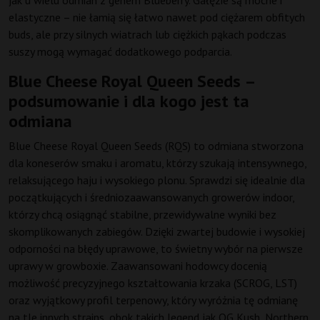
jak u wielu odmian z genem Blueberry. Gałęzie są mocne i
elastyczne – nie łamią się łatwo nawet pod ciężarem obfitych
buds, ale przy silnych wiatrach lub ciężkich pąkach podczas
suszy mogą wymagać dodatkowego podparcia.
Blue Cheese Royal Queen Seeds –
podsumowanie i dla kogo jest ta
odmiana
Blue Cheese Royal Queen Seeds (RQS) to odmiana stworzona
dla koneserów smaku i aromatu, którzy szukają intensywnego,
relaksującego haju i wysokiego plonu. Sprawdzi się idealnie dla
początkujących i średniozaawansowanych growerów indoor,
którzy chcą osiągnąć stabilne, przewidywalne wyniki bez
skomplikowanych zabiegów. Dzięki zwartej budowie i wysokiej
odporności na błędy uprawowe, to świetny wybór na pierwsze
uprawy w growboxie. Zaawansowani hodowcy docenią
możliwość precyzyjnego kształtowania krzaka (SCROG, LST)
oraz wyjątkowy profil terpenowy, który wyróżnia tę odmianę
na tle innych strains, obok takich legend jak OG Kush, Northern