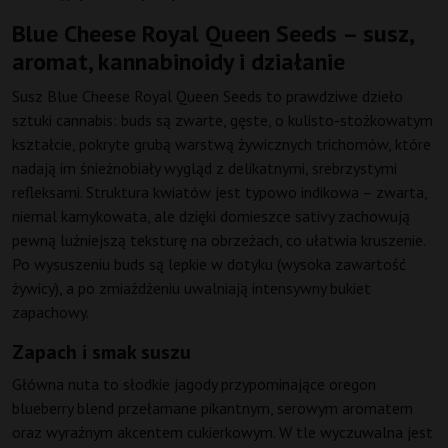
Blue Cheese Royal Queen Seeds – susz,
aromat, kannabinoidy i działanie
Susz Blue Cheese Royal Queen Seeds to prawdziwe dzieło
sztuki cannabis: buds są zwarte, gęste, o kulisto-stożkowatym
kształcie, pokryte grubą warstwą żywicznych trichomów, które
nadają im śnieżnobiały wygląd z delikatnymi, srebrzystymi
refleksami. Struktura kwiatów jest typowo indikowa – zwarta,
niemal kamykowata, ale dzięki domieszce sativy zachowują
pewną luźniejszą teksturę na obrzeżach, co ułatwia kruszenie.
Po wysuszeniu buds są lepkie w dotyku (wysoka zawartość
żywicy), a po zmiażdżeniu uwalniają intensywny bukiet
zapachowy.
Zapach i smak suszu
Główna nuta to słodkie jagody przypominające oregon
blueberry blend przełamane pikantnym, serowym aromatem
oraz wyraźnym akcentem cukierkowym. W tle wyczuwalna jest