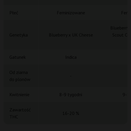
Płeć
Feminizowane
Femi
Blueberry 
Genetyka
Blueberry x UK Cheese
Scout Coo
S
Gatunek
Indica
Od ziarna
-
do plonów
Kwitnienie
8-9 tygodni
9-10
Zawartość
16-20 %
THC