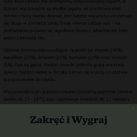
Susz Blue Cheese ma intensywny, rozpoznawalny zapach, w
którym wyczuwalne są słodkie jagody, ser pleśniowy oraz
ziemia z nutą skunky. Aromat jest bardzo wyrazisty i utrzymuje
się długo w pomieszczeniu. Smak wiernie oddaje nos – na
podniebieniu pojawia się jagodowa słodycz, pikantny ser, lekki
pieprz i ziemiste tło.
Główne terpeny odpowiadające za profil to: myrcen (40%),
kariofilen (20%), limonen (15%), humulen (10%) oraz linalool
(5%). Pąki są gęste, średnio twarde, pokryte grubą warstwą
żywicy i bardzo lepkie w dotyku. Łatwo się kruszą, co ułatwia
przygotowanie do użytku.
Przy prawidłowym przechowywaniu (szczelny pojemnik, ciemno,
sucho, ok. 15–18°C) susz zachowuje świeżość do 12 miesięcy.
Kannabinoidy
Poziom
THC
wynosi 16–20%, podczas gdy CBD osiąga 0,02%,
a CBG ok. 1%. Pozostałe kannabinoidy (CBC, CBN, THCV)
występują w śladowych ilościach. Dzięki synergii kannabinoidów