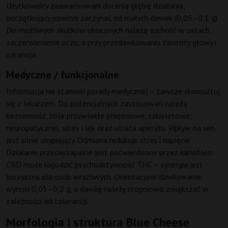
Użytkownicy zaawansowani docenią głębię działania,
początkujący powinni zaczynać od małych dawek (0,05–0,1 g).
Do możliwych skutków ubocznych należą suchość w ustach,
zaczerwienienie oczu, a przy przedawkowaniu zawroty głowy i
paranoja.
Medyczne / funkcjonalne
Informacja nie stanowi porady medycznej – zawsze skonsultuj
się z lekarzem. Do potencjalnych zastosowań należą
bezsenność, bóle przewlekłe (mięśniowe, szkieletowe,
neuropatyczne), stres i lęk oraz utrata apetytu. Wpływ na sen
jest silnie usypiający. Odmiana redukuje stres i napięcie.
Działanie przeciwzapalne jest potwierdzone przez kariofilen.
CBD może łagodzić psychoaktywność THC – synergia jest
korzystna dla osób wrażliwych. Orientacyjne dawkowanie
wynosi 0,05–0,2 g, a dawkę należy stopniowo zwiększać w
zależności od tolerancji.
Morfologia i struktura Blue Cheese