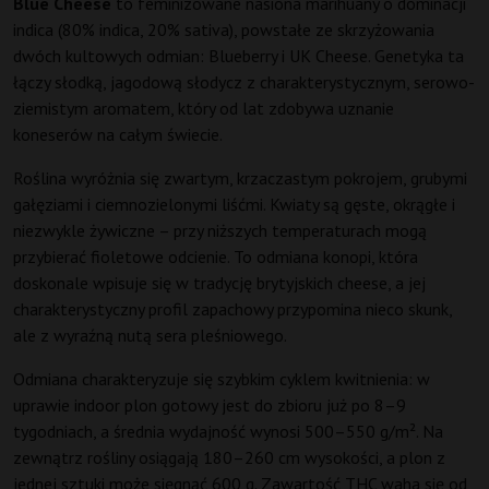
Blue Cheese
to feminizowane nasiona marihuany o dominacji
indica (80% indica, 20% sativa), powstałe ze skrzyżowania
dwóch kultowych odmian: Blueberry i UK Cheese. Genetyka ta
łączy słodką, jagodową słodycz z charakterystycznym, serowo-
ziemistym aromatem, który od lat zdobywa uznanie
koneserów na całym świecie.
Roślina wyróżnia się zwartym, krzaczastym pokrojem, grubymi
gałęziami i ciemnozielonymi liśćmi. Kwiaty są gęste, okrągłe i
niezwykle żywiczne – przy niższych temperaturach mogą
przybierać fioletowe odcienie. To odmiana konopi, która
doskonale wpisuje się w tradycję brytyjskich cheese, a jej
charakterystyczny profil zapachowy przypomina nieco skunk,
ale z wyraźną nutą sera pleśniowego.
Odmiana charakteryzuje się szybkim cyklem kwitnienia: w
uprawie indoor plon gotowy jest do zbioru już po 8–9
tygodniach, a średnia wydajność wynosi 500–550 g/m². Na
zewnątrz rośliny osiągają 180–260 cm wysokości, a plon z
jednej sztuki może sięgnąć 600 g. Zawartość THC waha się od