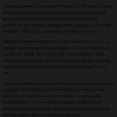
Dominacja genetyczna wynosi 80% indica i 20% sativa. Roślina
doskonale adaptuje się do warunków indoor i outdoor. Linię
genetyczną tworzą Blueberry × UK Cheese. Stabilność
genetyczna jest wysoka, dlatego rzadko spotyka się fenotypy
odstające. Pokrój jest krzaczasty, a sylwetka zwarta.
Odległości między węzłami są krótkie, zazwyczaj 3–5 cm, co
sprzyja tworzeniu gęstej korony pąków. Stretch w kwitnieniu
wynosi 50–100%. Liście są szerokie, ciemnozielone i mają
klasyczny indykowy kształt. Kwiaty są gęste, okrągłe i tworzą
zwarte kule (tzw. ogony). Główny top osiąga długość 15–25
cm.
Żywica jest obfita, ponieważ trichomy gęsto pokrywają kwiaty i
przyległe liście. Podatność na foxtailing jest niska. Barwa
kwiatów jest podstawowo ciemnozielona, a przy spadku
temperatury w fazie kwitnienia pojawiają się fioletowe i
granatowe akcenty. Gałęzie są średnio łamliwe, dlatego przy
obfitych pąkach warto zastosować podpory.