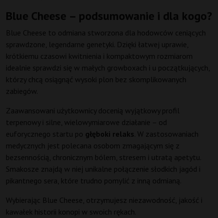
Blue Cheese – podsumowanie i dla kogo?
Blue Cheese to odmiana stworzona dla hodowców ceniących
sprawdzone, legendarne genetyki. Dzięki łatwej uprawie,
krótkiemu czasowi kwitnienia i kompaktowym rozmiarom
idealnie sprawdzi się w małych growboxach i u początkujących,
którzy chcą osiągnąć wysoki plon bez skomplikowanych
zabiegów.
Zaawansowani użytkownicy docenią wyjątkowy profil
terpenowy i silne, wielowymiarowe działanie – od
euforycznego startu po
głęboki relaks
. W zastosowaniach
medycznych jest polecana osobom zmagającym się z
bezsennością, chronicznym bólem, stresem i utratą apetytu.
Smakosze znajdą w niej unikalne połączenie słodkich jagód i
pikantnego sera, które trudno pomylić z inną odmianą.
Wybierając Blue Cheese, otrzymujesz niezawodność, jakość i
kawałek historii konopi w swoich rękach.