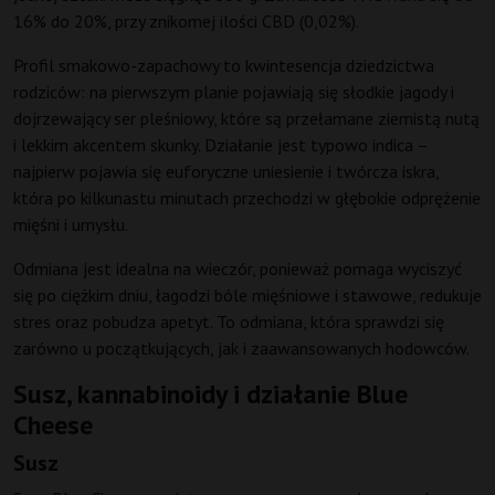
16% do 20%, przy znikomej ilości CBD (0,02%).
Profil smakowo-zapachowy to kwintesencja dziedzictwa
rodziców: na pierwszym planie pojawiają się słodkie jagody i
dojrzewający ser pleśniowy, które są przełamane ziemistą nutą
i lekkim akcentem skunky. Działanie jest typowo indica –
najpierw pojawia się euforyczne uniesienie i twórcza iskra,
która po kilkunastu minutach przechodzi w głębokie odprężenie
mięśni i umysłu.
Odmiana jest idealna na wieczór, ponieważ pomaga wyciszyć
się po ciężkim dniu, łagodzi bóle mięśniowe i stawowe, redukuje
stres oraz pobudza apetyt. To odmiana, która sprawdzi się
zarówno u początkujących, jak i zaawansowanych hodowców.
Susz, kannabinoidy i działanie Blue
Cheese
Susz