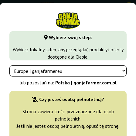
0
GanjaFarmer.com.pl
Rodzaje Nasion Marihuany
Nasiona 
Wybierz swój sklep:
Blue Cheese Ganja Farmer
Wybierz lokalny sklep, aby przeglądać produkty i oferty
dostępne dla Ciebie.
-30%
+gratisy
lub pozostań na:
Polska | ganjafarmer.com.pl
Czy jesteś osobą pełnoletnią?
Strona zawiera treści przeznaczone dla osób
pełnoletnich.
Jeśli nie jesteś osobą pełnoletnią, opuść tę stronę.