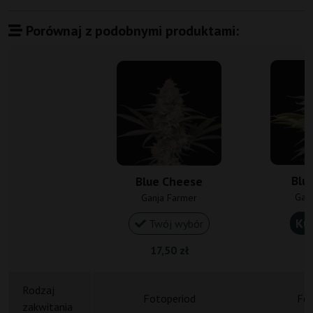
Porównaj z podobnymi produktami:
Blu
Blue Cheese
Gan
Ganja Farmer
Ku
Twój wybór
17,50 zł
1
Rodzaj
Fotoperiod
Fot
zakwitania