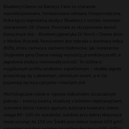
Blueberry Cheese od Barney’s Farm to starannie
wyselekcjonowana, feminizowana odmiana fotoperiodyczna,
która łączy legendarną słodycz Blueberry z ostrym, serowym
charakterem UK Cheese. Powstała ze skrzyżowania dwóch
klasycznych linii – Blueberry (genetyka DJ Short) i Cheese (klon
z Wielkiej Brytanii). Rezultatem jest hybryda o dominacji indica
(80%), która zachwyca zarówno hodowców, jak i koneserów.
Oryginalne geny Cheese nadają wyrazisty, przenikliwy profil, a
jagodowa słodycz równoważy ostrość. To roślina o
wyjątkowym profilu smakowo-zapachowym – słodkie jagody
przeplatają się z pikantnym, ziemistym serem, a w tle
pojawiają się nuty cytrusów i świeżych ziół.
Morfologicznie rośnie w typowo indicańskim, krzaczastym
pokroju – tworzy zwartą strukturę z krótkimi międzywęźlami,
szerokimi liśćmi i bardzo gęstymi, kulistymi kwiatami. Indoor
osiąga 80–100 cm wysokości, outdoor przy dobrej ekspozycji
może urosnąć do 150 cm. Średni plon indoor wynosi 650 g/m²,
natomiast outdoor pojedyncza roślina dostarcza 500–600 g