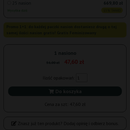
25 nasion
669,80 zł
Wysyłka dziś
15% TANIEJ
Promo 1+1: do każdej paczki nasion dostaniesz drugą o tej
samej ilości nasion gratis! Gratis Feminizowany
1 nasiono
47,60 zł
56,00 zł
Ilość opakowań:
Do koszyka
Cena za szt:
47,60 zł
Znasz już ten produkt? Dodaj opinię i odbierz bonus.