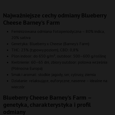
Najważniejsze cechy odmiany Blueberry
Cheese Barney's Farm
Feminizowana odmiana fotoperiodyczna – 80% indica,
20% sativa
Genetyka: Blueberry x Cheese (Barney’s Farm)
THC: 23% (typowy poziom), CBD: 0,8%
Plon indoor: do 650 g/m², outdoor: 500–600 g/roślinę
Kwitnienie: 60–65 dni, zbiory outdoor: połowa września
(Północna Europa)
Smak i aromat: słodkie jagody, ser, cytrusy, ziemia
Działanie: relaksujące, euforyczne, nasenne – idealne na
wieczór
Blueberry Cheese Barney's Farm –
genetyka, charakterystyka i profil
odmiany