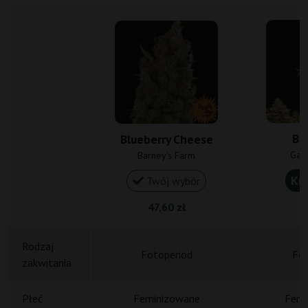
Bl
Blueberry Cheese
Gan
Barney's Farm
Ku
Twój wybór
47,60 zł
18
Rodzaj
Fotoperiod
Fot
zakwitania
Płeć
Feminizowane
Femi