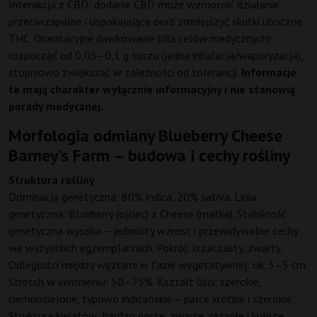
Interakcja z CBD: dodanie CBD może wzmocnić działanie
przeciwzapalne i uspokajające oraz zmniejszyć skutki uboczne
THC. Orientacyjne dawkowanie (dla celów medycznych):
rozpocząć od 0,05–0,1 g suszu (jedna inhalacja/waporyzacja),
stopniowo zwiększać w zależności od tolerancji.
Informacje
te mają charakter wyłącznie informacyjny i nie stanowią
porady medycznej.
Morfologia odmiany Blueberry Cheese
Barney's Farm – budowa i cechy rośliny
Struktura rośliny
Dominacja genetyczna: 80% indica, 20% sativa. Linia
genetyczna: Blueberry (ojciec) x Cheese (matka). Stabilność
genetyczna wysoka – jednolity wzrost i przewidywalne cechy
we wszystkich egzemplarzach. Pokrój: krzaczasty, zwarty.
Odległości między węzłami w fazie wegetatywnej: ok. 3–5 cm.
Stretch w kwitnieniu: 50–75%. Kształt liści: szerokie,
ciemnozielone, typowo indicańskie – palce krótkie i szerokie.
Struktura kwiatów: bardzo gęste, zwarte, okrągłe i kuliste.