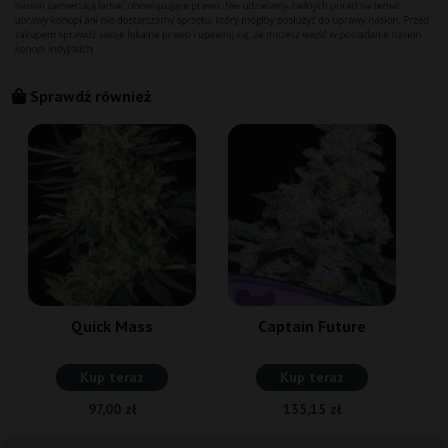
Sprawdź również
B
Quick Mass
Captain Future
Kup teraz
Kup teraz
97,00 zł
135,15 zł