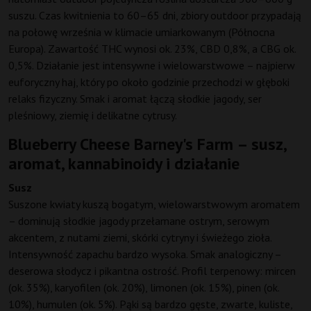
suszu. Czas kwitnienia to 60–65 dni, zbiory outdoor przypadają
na połowę września w klimacie umiarkowanym (Północna
Europa). Zawartość THC wynosi ok. 23%, CBD 0,8%, a CBG ok.
0,5%. Działanie jest intensywne i wielowarstwowe – najpierw
euforyczny haj, który po około godzinie przechodzi w głęboki
relaks fizyczny. Smak i aromat łączą słodkie jagody, ser
pleśniowy, ziemię i delikatne cytrusy.
Blueberry Cheese Barney's Farm – susz,
aromat, kannabinoidy i działanie
Susz
Suszone kwiaty kuszą bogatym, wielowarstwowym aromatem
– dominują słodkie jagody przełamane ostrym, serowym
akcentem, z nutami ziemi, skórki cytryny i świeżego zioła.
Intensywność zapachu bardzo wysoka. Smak analogiczny –
deserowa słodycz i pikantna ostrość. Profil terpenowy: mircen
(ok. 35%), karyofilen (ok. 20%), limonen (ok. 15%), pinen (ok.
10%), humulen (ok. 5%). Pąki są bardzo gęste, zwarte, kuliste,