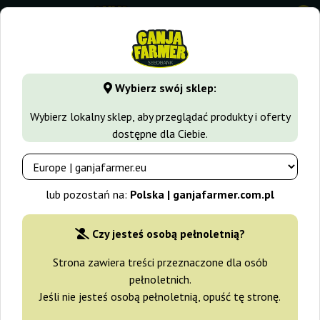
0
⭐ -40% Odmiany szybko rosnące ⭐
⏰ 2 dni 03:31:52
Wybierz swój sklep:
GanjaFarmer.com.pl
Odmiany Marihuany
Blueberry
Blue
Wybierz lokalny sklep, aby przeglądać produkty i oferty
dostępne dla Ciebie.
Blueberry Cheese Barney's Farm
-15%
lub pozostań na:
Polska | ganjafarmer.com.pl
+gratisy
Czy jesteś osobą pełnoletnią?
Strona zawiera treści przeznaczone dla osób
pełnoletnich.
Jeśli nie jesteś osobą pełnoletnią, opuść tę stronę.