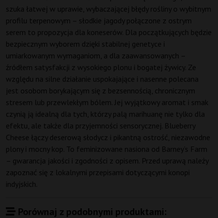
szuka łatwej w uprawie, wybaczającej błędy rośliny o wybitnym
profilu terpenowym – słodkie jagody połączone z ostrym
serem to propozycja dla koneserów. Dla początkujących będzie
bezpiecznym wyborem dzięki stabilnej genetyce i
umiarkowanym wymaganiom, a dla zaawansowanych –
źródłem satysfakcji z wysokiego plonu i bogatej żywicy. Ze
względu na silne działanie uspokajające i nasenne polecana
jest osobom borykającym się z bezsennością, chronicznym
stresem lub przewlekłym bólem. Jej wyjątkowy aromat i smak
czynią ją idealną dla tych, którzy palą marihuanę nie tylko dla
efektu, ale także dla przyjemności sensorycznej. Blueberry
Cheese łączy deserową słodycz i pikantną ostrość, niezawodne
plony i mocny kop. To feminizowane nasiona od Barney’s Farm
– gwarancja jakości i zgodności z opisem. Przed uprawą należy
zapoznać się z lokalnymi przepisami dotyczącymi konopi
indyjskich.
Porównaj z podobnymi produktami: