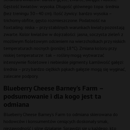
Gęstość kwiatów: wysoka. Długość głównego topa: średnia
(bez treningu 30–40 cm). Ilość żywicy: bardzo wysoka –
trichomy obfite, gęsto rozmieszczone. Podatność na
foxtailing: niska – przy stabilnych warunkach kwiaty pozostają
zwarte. Kolor kwiatów w dojrzałości: jasna, soczysta zieleń z
możliwym fioletowym odcieniem na wierzchołkach przy niskich
temperaturach nocnych (poniżej 18°C). Zmiana koloru przy
niskiej temperaturze: tak – rośliny mogą wytwarzać
intensywnie fioletowe i niebieskie pigmenty. Łamliwość gałęzi:
średnia – przy bardzo ciężkich pąkach gałęzie mogą się wyginać,
zalecane podpory.
Blueberry Cheese Barney's Farm –
podsumowanie i dla kogo jest ta
odmiana
Blueberry Cheese Barney’s Farm to odmiana skierowana do
hodowców i konsumentów ceniących doskonały smak,
niezawodność i silne działanie. Sprawdzi się u każdego, kto