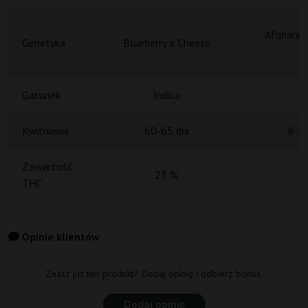
Afghani x
Genetyka
Blueberry x Cheese
Gatunek
Indica
Kwitnienie
60-65 dni
8-10
Zawartość
23 %
1
THC
Opinie klientów
Znasz już ten produkt? Dodaj opinię i odbierz bonus.
Dodaj opinię