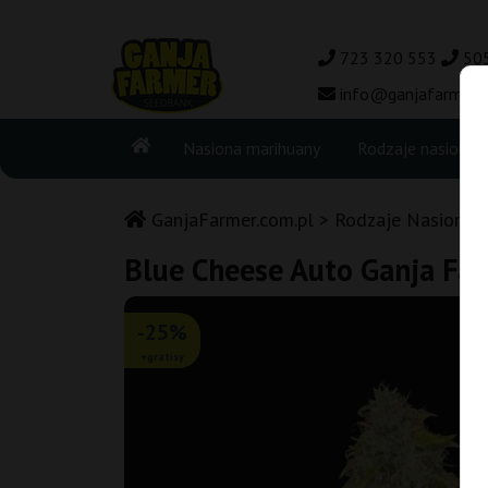
723 320 553
50
info@ganjafarmer.c
Nasiona marihuany
Rodzaje nasion
GanjaFarmer.com.pl
Rodzaje Nasion M
Blue Cheese Auto Ganja Fa
-25%
+gratisy