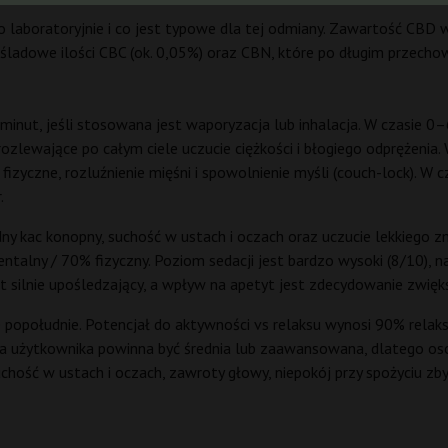
aboratoryjnie i co jest typowe dla tej odmiany. Zawartość CBD w
 śladowe ilości CBC (ok. 0,05%) oraz CBN, które po długim przec
inut, jeśli stosowana jest waporyzacja lub inhalacja. W czasie 0–6
rozlewające po całym ciele uczucie ciężkości i błogiego odprężenia
fizyczne, rozluźnienie mięśni i spowolnienie myśli (couch-lock). W
.
 kac konopny, suchość w ustach i oczach oraz uczucie lekkiego zm
entalny / 70% fizyczny. Poziom sedacji jest bardzo wysoki (8/10),
 silnie upośledzający, a wpływ na apetyt jest zdecydowanie zwięks
popołudnie. Potencjał do aktywności vs relaksu wynosi 90% relaks
cja użytkownika powinna być średnia lub zaawansowana, dlatego o
hość w ustach i oczach, zawroty głowy, niepokój przy spożyciu zbyt