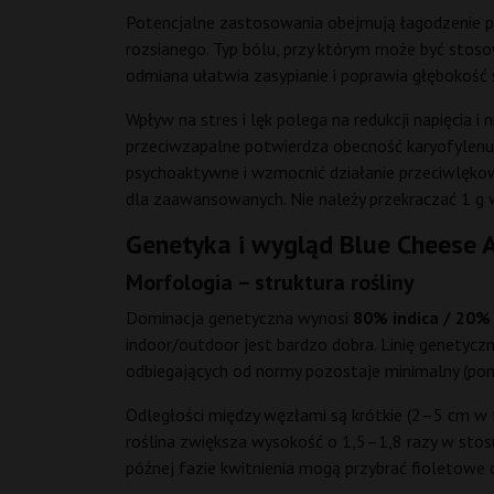
Potencjalne zastosowania obejmują łagodzenie pr
rozsianego. Typ bólu, przy którym może być stoso
odmiana ułatwia zasypianie i poprawia głębokość 
Wpływ na stres i lęk polega na redukcji napięcia
przeciwzapalne potwierdza obecność karyofylenu i
psychoaktywne i wzmocnić działanie przeciwlękow
dla zaawansowanych. Nie należy przekraczać 1 g w
Genetyka i wygląd Blue Cheese 
Morfologia – struktura rośliny
Dominacja genetyczna wynosi
80% indica / 20%
indoor/outdoor jest bardzo dobra. Linię genetyc
odbiegających od normy pozostaje minimalny (poniż
Odległości między węzłami są krótkie (2–5 cm w 
roślina zwiększa wysokość o 1,5–1,8 razy w stosun
późnej fazie kwitnienia mogą przybrać fioletowe o