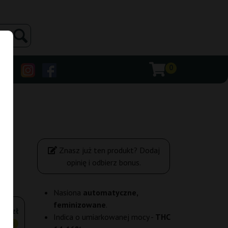
0
Znasz już ten produkt? Dodaj
opinię i odbierz bonus.
Nasiona
automatyczne,
feminizowane
.
,75 zł
Indica o umiarkowanej mocy -
THC
ANIEJ