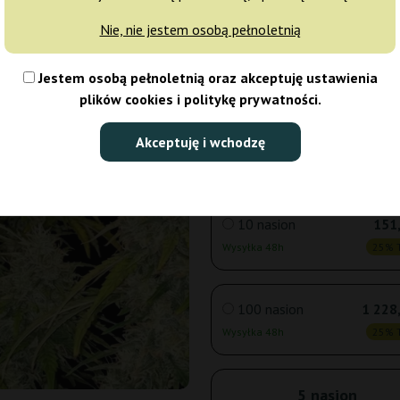
Nie, nie jestem osobą pełnoletnią
3 nasiona
57
Jestem osobą pełnoletnią oraz akceptuję ustawienia
Wysyłka 48h
25% T
plików cookies i politykę prywatności.
5 nasion
84
Akceptuję i wchodzę
Wysyłka 24h
25% T
10 nasion
151,
Wysyłka 48h
25% T
100 nasion
1 228
Wysyłka 48h
25% T
5 nasion