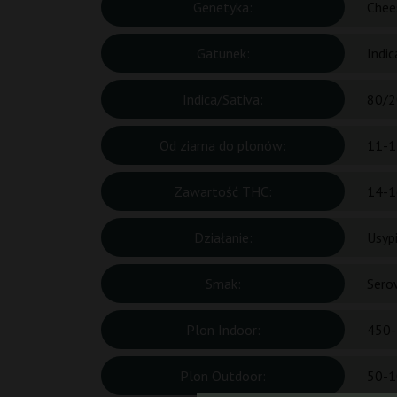
Genetyka:
Chee
Gatunek:
Indic
Indica/Sativa:
80/2
Od ziarna do plonów:
11-1
Zawartość THC:
14-1
Działanie:
Usypi
Smak:
Sero
Plon Indoor:
450-
Plon Outdoor:
50-1