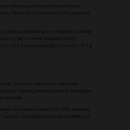
etytu, migren oraz objawów stwardnienia
łowy. Wpływ na sen jest bardzo silny, ponieważ
ój, dlatego zalecana jest ostrożność. Działanie
rcji 1:1 lub 2:1 może złagodzić efekty
 0,05–0,15 g dla początkujących oraz 0,2–0,5 g
ę indiki. Zdolność adaptacji do warunków
tyczna jest wysoka, ponieważ odsetek fenotypów
 dla indiki.
 Stretch w kwitnieniu wynosi 50–80%, ponieważ
 palców i są charakterystyczne dla indiki, a w