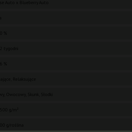
se Auto x Blueberry Auto
a
0 %
2 tygodni
6 %
ające, Relaksujące
wy, Owocowy, Skunk, Słodki
500 g/m²
00 g/roślina