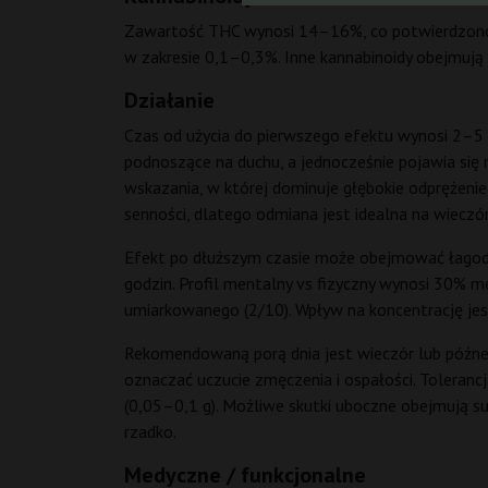
Zawartość THC wynosi 14–16%, co potwierdzono l
w zakresie 0,1–0,3%. Inne kannabinoidy obejmują
Działanie
Czas od użycia do pierwszego efektu wynosi 2–5 m
podnoszące na duchu, a jednocześnie pojawia się 
wskazania, w której dominuje głębokie odprężenie 
senności, dlatego odmiana jest idealna na wieczór
Efekt po dłuższym czasie może obejmować łagodny
godzin. Profil mentalny vs fizyczny wynosi 30% m
umiarkowanego (2/10). Wpływ na koncentrację jest
Rekomendowaną porą dnia jest wieczór lub późne 
oznaczać uczucie zmęczenia i ospałości. Toleran
(0,05–0,1 g). Możliwe skutki uboczne obejmują suc
rzadko.
Medyczne / funkcjonalne