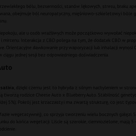
zewlekłego bólu, bezsenności, stanów lękowych, stresu, braku ap
wana, obejmuje ból neuropatyczny, mięśniowo-szkieletowy i bóle g
snu.
 i niepokoju, ale u osób wrażliwych może początkowo wywołać niepok
 mircenu. Interakcja z CBD polega na tym, że dodatek CBD w propo
e. Orientacyjne dawkowanie przy waporyzacji lub inhalacji wynosi
 ciągu jednej sesji bez odpowiedniego doświadczenia.
Auto
 sativa
, dzięki czemu jest to hybryda z silnym nachyleniem w stron
zną tworzą rodzice Cheese Auto x Blueberry Auto. Stabilność gene
ej 5%). Pokrój jest krzaczasty i ma zwartą strukturę, co jest typowe
fazie wegetatywnej), co sprzyja tworzeniu wielu bocznych gałęzi.
ku do końca wegetacji. Liście są szerokie, ciemnozielone, mają 5–7
dcienie.