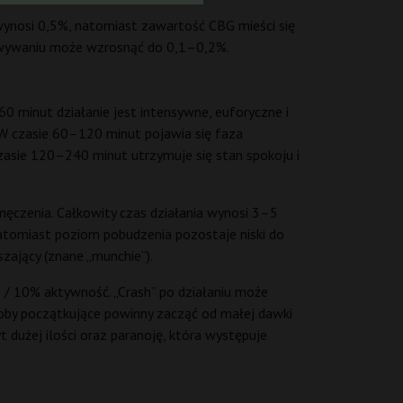
ynosi 0,5%, natomiast zawartość CBG mieści się
howywaniu może wzrosnąć do 0,1–0,2%.
0 minut działanie jest intensywne, euforyczne i
. W czasie 60–120 minut pojawia się faza
 czasie 120–240 minut utrzymuje się stan spokoju i
ęczenia. Całkowity czas działania wynosi 3–5
 natomiast poziom pobudzenia pozostaje niski do
zający (znane „munchie”).
 / 10% aktywność. „Crash” po działaniu może
soby początkujące powinny zacząć od małej dawki
 dużej ilości oraz paranoję, która występuje