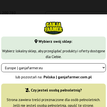
5 200 780
om.pl
Seedbanki
Odmiany marihuany
Growkity
Więcej
Wybierz swój sklep:
arihuany
Nasiona Automaty
Blue Cheese Auto
Wybierz lokalny sklep, aby przeglądać produkty i oferty dostępne
dla Ciebie.
rmer
Producent nasion:
Ganja Farmer
lub pozostań na:
Polska | ganjafarmer.com.pl
Oryginalne opakowanie:
Czy jesteś osobą pełnoletnią?
1 nasiono
21
Strona zawiera treści przeznaczone dla osób pełnoletnich.
Jeśli nie jesteś osobą pełnoletnią, opuść tę stronę.
Wysyłka 48h
25% T