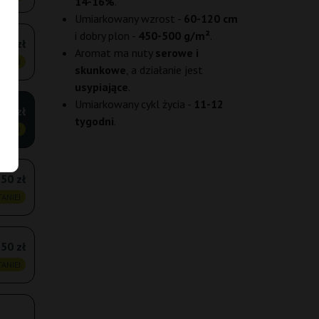
14-16%
.
Umiarkowany wzrost -
60-120 cm
i dobry plon -
450-500 g/m²
.
,00 zł
Aromat ma nuty
serowe i
ANIEJ
skunkowe
, a działanie jest
usypiające
.
Umiarkowany cykl życia -
11-12
,75 zł
tygodni
.
ANIEJ
50 zł
ANIEJ
,50 zł
ANIEJ