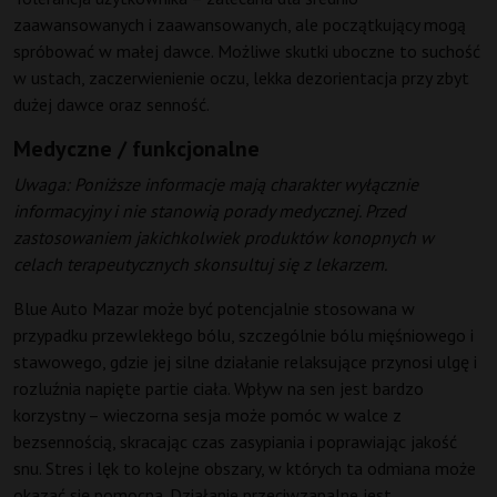
zaawansowanych i zaawansowanych, ale początkujący mogą
spróbować w małej dawce. Możliwe skutki uboczne to suchość
w ustach, zaczerwienienie oczu, lekka dezorientacja przy zbyt
dużej dawce oraz senność.
Medyczne / funkcjonalne
Uwaga: Poniższe informacje mają charakter wyłącznie
informacyjny i nie stanowią porady medycznej. Przed
zastosowaniem jakichkolwiek produktów konopnych w
celach terapeutycznych skonsultuj się z lekarzem.
Blue Auto Mazar może być potencjalnie stosowana w
przypadku przewlekłego bólu, szczególnie bólu mięśniowego i
stawowego, gdzie jej silne działanie relaksujące przynosi ulgę i
rozluźnia napięte partie ciała. Wpływ na sen jest bardzo
korzystny – wieczorna sesja może pomóc w walce z
bezsennością, skracając czas zasypiania i poprawiając jakość
snu. Stres i lęk to kolejne obszary, w których ta odmiana może
okazać się pomocna. Działanie przeciwzapalne jest