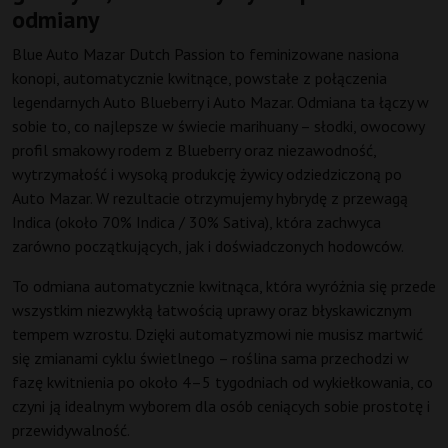
odmiany
Blue Auto Mazar Dutch Passion to feminizowane nasiona
konopi, automatycznie kwitnące, powstałe z połączenia
legendarnych Auto Blueberry i Auto Mazar. Odmiana ta łączy w
sobie to, co najlepsze w świecie marihuany – słodki, owocowy
profil smakowy rodem z Blueberry oraz niezawodność,
wytrzymałość i wysoką produkcję żywicy odziedziczoną po
Auto Mazar. W rezultacie otrzymujemy hybrydę z przewagą
Indica (około 70% Indica / 30% Sativa), która zachwyca
zarówno początkujących, jak i doświadczonych hodowców.
To odmiana automatycznie kwitnąca, która wyróżnia się przede
wszystkim niezwykłą łatwością uprawy oraz błyskawicznym
tempem wzrostu. Dzięki automatyzmowi nie musisz martwić
się zmianami cyklu świetlnego – roślina sama przechodzi w
fazę kwitnienia po około 4–5 tygodniach od wykiełkowania, co
czyni ją idealnym wyborem dla osób ceniących sobie prostotę i
przewidywalność.