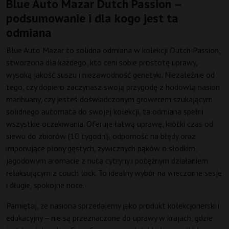
Blue Auto Mazar Dutch Passion –
podsumowanie i dla kogo jest ta
odmiana
Blue Auto Mazar to solidna odmiana w kolekcji Dutch Passion,
stworzona dla każdego, kto ceni sobie prostotę uprawy,
wysoką jakość suszu i niezawodność genetyki. Niezależnie od
tego, czy dopiero zaczynasz swoją przygodę z hodowlą nasion
marihuany, czy jesteś doświadczonym growerem szukającym
solidnego automata do swojej kolekcji, ta odmiana spełni
wszystkie oczekiwania. Oferuje łatwą uprawę, krótki czas od
siewu do zbiorów (10 tygodni), odporność na błędy oraz
imponujące plony gęstych, żywicznych pąków o słodkim,
jagodowym aromacie z nutą cytryny i potężnym działaniem
relaksującym z couch lock. To idealny wybór na wieczorne sesje
i długie, spokojne noce.
Pamiętaj, że nasiona sprzedajemy jako produkt kolekcjonerski i
edukacyjny – nie są przeznaczone do uprawy w krajach, gdzie