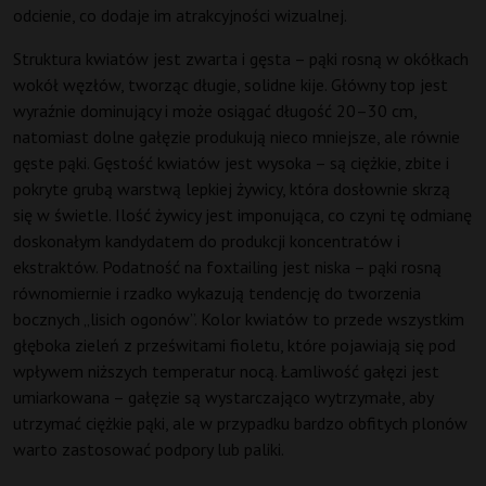
odcienie, co dodaje im atrakcyjności wizualnej.
Struktura kwiatów jest zwarta i gęsta – pąki rosną w okółkach
wokół węzłów, tworząc długie, solidne kije. Główny top jest
wyraźnie dominujący i może osiągać długość 20–30 cm,
natomiast dolne gałęzie produkują nieco mniejsze, ale równie
gęste pąki. Gęstość kwiatów jest wysoka – są ciężkie, zbite i
pokryte grubą warstwą lepkiej żywicy, która dosłownie skrzą
się w świetle. Ilość żywicy jest imponująca, co czyni tę odmianę
doskonałym kandydatem do produkcji koncentratów i
ekstraktów. Podatność na foxtailing jest niska – pąki rosną
równomiernie i rzadko wykazują tendencję do tworzenia
bocznych „lisich ogonów”. Kolor kwiatów to przede wszystkim
głęboka zieleń z prześwitami fioletu, które pojawiają się pod
wpływem niższych temperatur nocą. Łamliwość gałęzi jest
umiarkowana – gałęzie są wystarczająco wytrzymałe, aby
utrzymać ciężkie pąki, ale w przypadku bardzo obfitych plonów
warto zastosować podpory lub paliki.