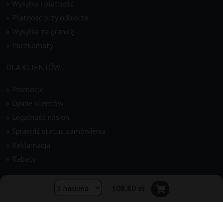
»
Wysyłka i płatność
»
Płatność przy odbiorze
»
Wysyłka za granicę
»
Paczkomaty
DLA KLIENTÓW
»
Promocje
»
Opinie klientów
»
Legalność nasion
»
Sprawdź status zamówienia
»
Reklamacja
»
Rabaty
INFORMACJE
108,80 zł
»
Newsletter
»
Regulamin