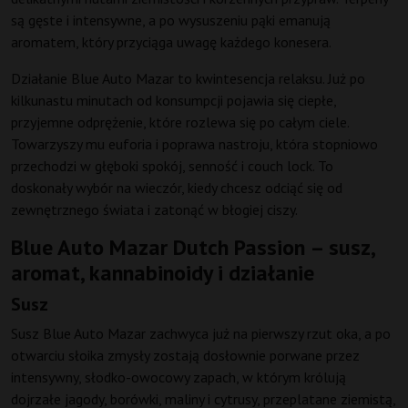
są gęste i intensywne, a po wysuszeniu pąki emanują
aromatem, który przyciąga uwagę każdego konesera.
Działanie Blue Auto Mazar to kwintesencja relaksu. Już po
kilkunastu minutach od konsumpcji pojawia się ciepłe,
przyjemne odprężenie, które rozlewa się po całym ciele.
Towarzyszy mu euforia i poprawa nastroju, która stopniowo
przechodzi w głęboki spokój, senność i couch lock. To
doskonały wybór na wieczór, kiedy chcesz odciąć się od
zewnętrznego świata i zatonąć w błogiej ciszy.
Blue Auto Mazar Dutch Passion – susz,
aromat, kannabinoidy i działanie
Susz
Susz Blue Auto Mazar zachwyca już na pierwszy rzut oka, a po
otwarciu słoika zmysły zostają dosłownie porwane przez
intensywny, słodko-owocowy zapach, w którym królują
dojrzałe jagody, borówki, maliny i cytrusy, przeplatane ziemistą,