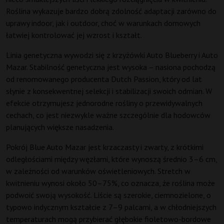
Roślina wykazuje bardzo dobrą zdolność adaptacji zarówno do
uprawy indoor, jak i outdoor, choć w warunkach domowych
łatwiej kontrolować jej wzrost i kształt.
Linia genetyczna wywodzi się z krzyżówki Auto Blueberry i Auto
Mazar. Stabilność genetyczna jest wysoka – nasiona pochodzą
od renomowanego producenta Dutch Passion, który od lat
słynie z konsekwentnej selekcji i stabilizacji swoich odmian. W
efekcie otrzymujesz jednorodne rośliny o przewidywalnych
cechach, co jest niezwykle ważne szczególnie dla hodowców
planujących większe nasadzenia.
Pokrój Blue Auto Mazar jest krzaczasty i zwarty, z krótkimi
odległościami między węzłami, które wynoszą średnio 3–6 cm,
w zależności od warunków oświetleniowych. Stretch w
kwitnieniu wynosi około 50–75%, co oznacza, że roślina może
podwoić swoją wysokość. Liście są szerokie, ciemnozielone, o
typowo indycznym kształcie z 7–9 palcami, a w chłodniejszych
temperaturach mogą przybierać głębokie fioletowo-bordowe