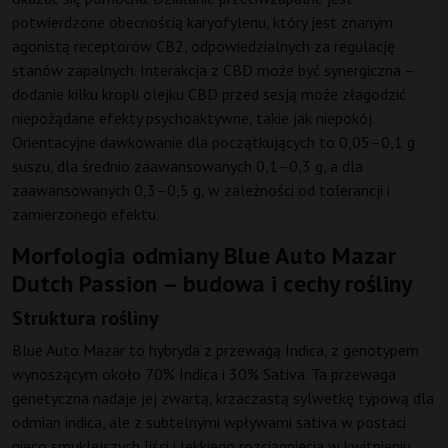
potwierdzone obecnością karyofylenu, który jest znanym
agonistą receptorów CB2, odpowiedzialnych za regulację
stanów zapalnych. Interakcja z CBD może być synergiczna –
dodanie kilku kropli olejku CBD przed sesją może złagodzić
niepożądane efekty psychoaktywne, takie jak niepokój.
Orientacyjne dawkowanie dla początkujących to 0,05–0,1 g
suszu, dla średnio zaawansowanych 0,1–0,3 g, a dla
zaawansowanych 0,3–0,5 g, w zależności od tolerancji i
zamierzonego efektu.
Morfologia odmiany Blue Auto Mazar
Dutch Passion – budowa i cechy rośliny
Struktura rośliny
Blue Auto Mazar to hybryda z przewagą Indica, z genotypem
wynoszącym około 70% Indica i 30% Sativa. Ta przewaga
genetyczna nadaje jej zwartą, krzaczastą sylwetkę typową dla
odmian indica, ale z subtelnymi wpływami sativa w postaci
nieco smuklejszych liści i lekkiego rozciągnięcia w kwitnieniu.