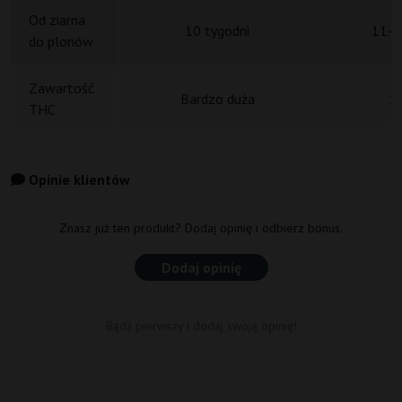
Od ziarna
10 tygodni
11-1
do plonów
Zawartość
Bardzo duża
1
THC
Opinie klientów
Znasz już ten produkt? Dodaj opinię i odbierz bonus.
Dodaj opinię
Bądź pierwszy i dodaj swoją opinię!