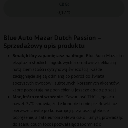
CBG:
0,17 %
Blue Auto Mazar Dutch Passion –
Sprzedażowy opis produktu
Smak, który zapamiętasz na długo.
Blue Auto Mazar to
eksplozja słodkich, jagodowych aromatów z delikatną
nutą ziemistości i cytrynową świeżością. Każde
zaciągnięcie się tą odmianą to podróż do świata
soczystych owoców i subtelnych, korzennych akcentów,
które pozostają na podniebieniu jeszcze długo po sesji.
Moc, która robi wrażenie.
Zawartość THC sięgająca
nawet 27% sprawia, że te konopie to nie przelewki. Już
pierwsze chwile po konsumpcji przynoszą głębokie
odprężenie, a fala euforii zalewa ciało i umysł, prowadząc
do stanu couch lock i pozwalając zapomnieć o