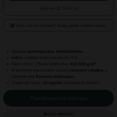
Cena za szt:
36,27 zł
Znasz już ten produkt? Dodaj opinię i odbierz bonus.
Nasiona
automatyczne, feminizowane
.
Indica
o bardzo dużej zawartości THC.
Niski wzrost -
75 cm
i dobry plon
450-500 g/m²
.
W aromacie wyczuwalne są nuty
owocowe i słodkie
, a
działanie jest
fizycznie relaksujące
.
Szybki cykl życia -
10 tygodni
od ziarna do plonów.
Charakterystyka odmiany
Rodzaj odmiany: