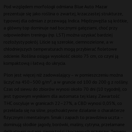
Pod względem morfologii odmiana Blue Auto Mazar
prezentuje się jako roślina o zwartej, krzaczastej strukturze,
typowej dla odmian z przewagą Indica. Międzywęźla są krótkie,
a główny top dominuje nad bocznymi gałęziami, choć przy
odpowiednim treningu (np. LST) można uzyskać bardziej
rozłożysty pokrój. Liście są szerokie, ciemnozielone, a w
chłodniejszych temperaturach mogą przybierać fioletowe
odcienie. Roślina osiąga wysokość około 75 cm, co czyni ją
kompaktową i łatwą do ukrycia.
Plon jest więcej niż zadowalający – w pomieszczeniu można
liczyć na 450–500 g/m², a w gruncie od 100 do 200 g z rośliny.
Czas od siewu do zbiorów wynosi około 70 dni (10 tygodni), co
jest typowym wynikiem dla automata tej klasy. Zawartość
THC oscyluje w granicach 22–27%, a CBD wynosi 0,05%, co
przekłada się na silne, psychoaktywne działanie o charakterze
fizycznym i mentalnym. Smak i zapach to prawdziwa uczta –
dominują słodkie jagody, borówki, maliny, cytryna, przełamane
delikatnymi nutami ziemistości i korzennych przypraw. Terpeny