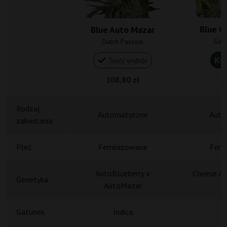
Blue C
Blue Auto Mazar
Gan
Dutch Passion
Ku
Twój wybór
108,80 zł
20
Rodzaj
Automatyczne
Auto
zakwitania
Płeć
Feminizowane
Femi
AutoBlueberry x
Cheese Au
Genetyka
AutoMazar
Gatunek
Indica