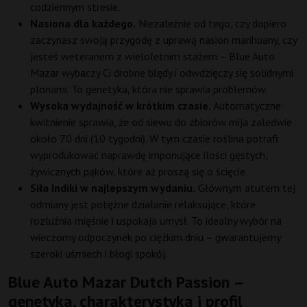
codziennym stresie.
Nasiona dla każdego.
Niezależnie od tego, czy dopiero
zaczynasz swoją przygodę z uprawą nasion marihuany, czy
jesteś weteranem z wieloletnim stażem – Blue Auto
Mazar wybaczy Ci drobne błędy i odwdzięczy się solidnymi
plonami. To genetyka, która nie sprawia problemów.
Wysoka wydajność w krótkim czasie.
Automatyczne
kwitnienie sprawia, że od siewu do zbiorów mija zaledwie
około 70 dni (10 tygodni). W tym czasie roślina potrafi
wyprodukować naprawdę imponujące ilości gęstych,
żywicznych pąków, które aż proszą się o ścięcie.
Siła Indiki w najlepszym wydaniu.
Głównym atutem tej
odmiany jest potężne działanie relaksujące, które
rozluźnia mięśnie i uspokaja umysł. To idealny wybór na
wieczorny odpoczynek po ciężkim dniu – gwarantujemy
szeroki uśmiech i błogi spokój.
Blue Auto Mazar Dutch Passion –
genetyka, charakterystyka i profil