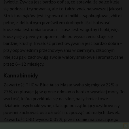
świetle. Żywica jest bardzo obfita, co sprawia, że palce kleją
się podczas trymowania, ale to także znak najwyższej jakości.
Struktura pąków jest typowa dla Indiki – są okrągławe, zbite i
pełne, z delikatnym prześwitem drobnych liści. Łatwość
kruszenia jest umiarkowana – susz jest wilgotny i lepki, więc
kruszy się z pewnym oporem, ale po wysuszeniu staje się
bardziej kruchy. Trwałość przechowywania jest bardzo dobra –
przy odpowiednim przechowywaniu w ciemnym, chłodnym
miejscu pąki zachowują swoje walory smakowe i aromatyczne
przez 6–12 miesięcy.
Kannabinoidy
Zawartość THC w Blue Auto Mazar waha się między 22% a
27%, co plasuje ją w gronie odmian o bardzo wysokiej mocy. To
wartość, która przekłada się na silne, natychmiastowe
działanie psychoaktywne, dlatego początkujący użytkownicy
powinni zachować ostrożność i rozpocząć od małych dawek.
Zawartość CBD wynosi 0,05%, przez co nie ma znaczącego
wpływu na działanie psychoaktywne, ale może nieznacznie