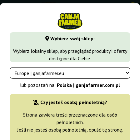
0
GanjaFarmer.com.pl
Odmiany Marihuany
Mazar
Blue A
Wybierz swój sklep:
Blue Auto Mazar Dutch Passion
Wybierz lokalny sklep, aby przeglądać produkty i oferty
dostępne dla Ciebie.
-15%
+gratisy
lub pozostań na:
Polska | ganjafarmer.com.pl
Czy jesteś osobą pełnoletnią?
Strona zawiera treści przeznaczone dla osób
pełnoletnich.
Jeśli nie jesteś osobą pełnoletnią, opuść tę stronę.