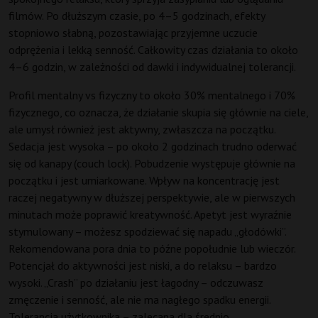
filmów. Po dłuższym czasie, po 4–5 godzinach, efekty
stopniowo słabną, pozostawiając przyjemne uczucie
odprężenia i lekką senność. Całkowity czas działania to około
4–6 godzin, w zależności od dawki i indywidualnej tolerancji.
Profil mentalny vs fizyczny to około 30% mentalnego i 70%
fizycznego, co oznacza, że działanie skupia się głównie na ciele,
ale umysł również jest aktywny, zwłaszcza na początku.
Sedacja jest wysoka – po około 2 godzinach trudno oderwać
się od kanapy (couch lock). Pobudzenie występuje głównie na
początku i jest umiarkowane. Wpływ na koncentrację jest
raczej negatywny w dłuższej perspektywie, ale w pierwszych
minutach może poprawić kreatywność. Apetyt jest wyraźnie
stymulowany – możesz spodziewać się napadu „głodówki”.
Rekomendowana pora dnia to późne popołudnie lub wieczór.
Potencjał do aktywności jest niski, a do relaksu – bardzo
wysoki. „Crash” po działaniu jest łagodny – odczuwasz
zmęczenie i senność, ale nie ma nagłego spadku energii.
Tolerancja użytkownika – zalecana dla średnio