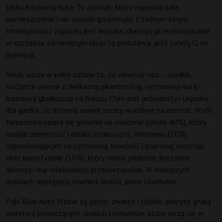
lekko korzenną nutą. To aromat, który wypełnia całe
pomieszczenie i nie sposób go pomylić z żadnym innym.
Intensywność zapachu jest wysoka, dlatego przechowywanie
w szczelnie zamkniętym słoju to podstawa, jeśli zależy Ci na
dyskrecji.
Smak suszu w pełni oddaje to, co obiecuje nos – słodkie,
soczyste owoce z delikatną pikantnością, cytrynową nutą i
kremową gładkością na finiszu. Dym jest jedwabisty i łagodny
dla gardła, co docenią nawet osoby wrażliwe na ostrość. Profil
terpenowy opiera się głównie na myrcenie (około 40%), który
nadaje ziemistość i działa relaksująco, limoneniu (20%)
odpowiadającym za cytrusową świeżość i poprawę nastroju,
oraz karyofylenie (15%), który wnosi pikantne, korzenne
akcenty i ma właściwości przeciwzapalne. W mniejszych
ilościach występują również linalol, pinen i humulen.
Pąki Blue Auto Mazar są gęste, zwarte i ciężkie, pokryte grubą
warstwą błyszczących, lepkich trichomów, które skrzą się w