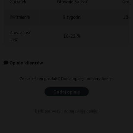
Gatunek
Głównie Sativa
Główn
Kwitnienie
9 tygodni
10-1
Zawartość
16-22 %
THC
Opinie klientów
Znasz już ten produkt? Dodaj opinię i odbierz bonus.
Dodaj opinię
Bądź pierwszy i dodaj swoją opinię!