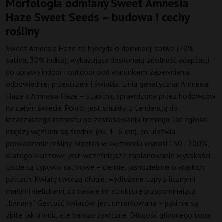
Morfologia odmiany Sweet Amnesia
Haze Sweet Seeds – budowa i cechy
rośliny
Sweet Amnesia Haze to hybryda o dominacji sativa (70%
sativa, 30% indica), wykazująca doskonałą zdolność adaptacji
do uprawy indoor i outdoor pod warunkiem zapewnienia
odpowiedniej przestrzeni i światła. Linia genetyczna: Amnesia
Haze x Amnesia Haze – stabilna, sprawdzona przez hodowców
na całym świecie. Pokrój jest smukły, z tendencją do
krzaczastego rozrostu po zastosowaniu treningu. Odległości
między węzłami są średnie (ok. 4–6 cm), co ułatwia
prowadzenie rośliny. Stretch w kwitnieniu wynosi 150–200%,
dlatego kluczowe jest wcześniejsze zaplanowanie wysokości.
Liście są typowo sativowe – cienkie, jasnozielone o wąskich
palcach. Kwiaty tworzą długie, wydłużone topy z licznymi
małymi kielichami, co nadaje im strukturę przypominającą
„banany”. Gęstość kwiatów jest umiarkowana – pąki nie są
zbite jak u indic, ale bardzo żywiczne. Długość głównego topa