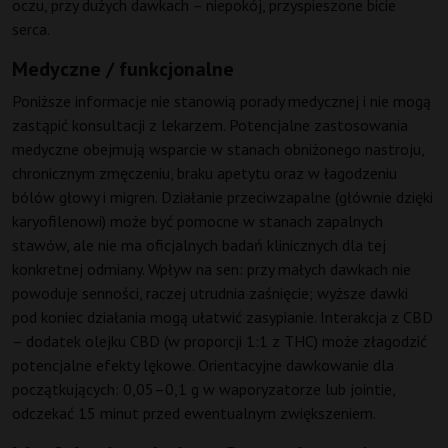
oczu, przy dużych dawkach – niepokój, przyspieszone bicie
serca.
Medyczne / funkcjonalne
Poniższe informacje nie stanowią porady medycznej i nie mogą
zastąpić konsultacji z lekarzem. Potencjalne zastosowania
medyczne obejmują wsparcie w stanach obniżonego nastroju,
chronicznym zmęczeniu, braku apetytu oraz w łagodzeniu
bólów głowy i migren. Działanie przeciwzapalne (głównie dzięki
karyofilenowi) może być pomocne w stanach zapalnych
stawów, ale nie ma oficjalnych badań klinicznych dla tej
konkretnej odmiany. Wpływ na sen: przy małych dawkach nie
powoduje senności, raczej utrudnia zaśnięcie; wyższe dawki
pod koniec działania mogą ułatwić zasypianie. Interakcja z CBD
– dodatek olejku CBD (w proporcji 1:1 z THC) może złagodzić
potencjalne efekty lękowe. Orientacyjne dawkowanie dla
początkujących: 0,05–0,1 g w waporyzatorze lub jointie,
odczekać 15 minut przed ewentualnym zwiększeniem.