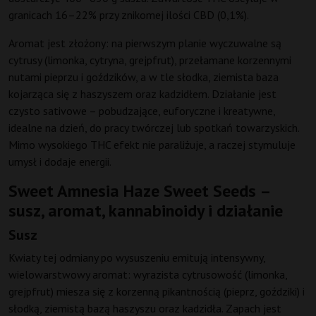
granicach 16–22% przy znikomej ilości CBD (0,1%).
Aromat jest złożony: na pierwszym planie wyczuwalne są
cytrusy (limonka, cytryna, grejpfrut), przełamane korzennymi
nutami pieprzu i goździków, a w tle słodka, ziemista baza
kojarząca się z haszyszem oraz kadzidłem. Działanie jest
czysto sativowe – pobudzające, euforyczne i kreatywne,
idealne na dzień, do pracy twórczej lub spotkań towarzyskich.
Mimo wysokiego THC efekt nie paraliżuje, a raczej stymuluje
umysł i dodaje energii.
Sweet Amnesia Haze Sweet Seeds –
susz, aromat, kannabinoidy i działanie
Susz
Kwiaty tej odmiany po wysuszeniu emitują intensywny,
wielowarstwowy aromat: wyrazista cytrusowość (limonka,
grejpfrut) miesza się z korzenną pikantnością (pieprz, goździki) i
słodką, ziemistą bazą haszyszu oraz kadzidła. Zapach jest