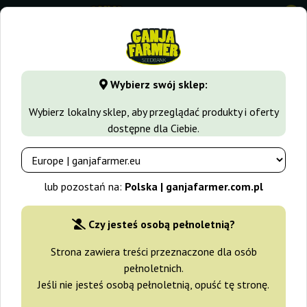
0
GanjaFarmer.com.pl
Odmiany Marihuany
Amnesia Haze
Wybierz swój sklep:
Sweet Amnesia Haze Sweet Seeds
Wybierz lokalny sklep, aby przeglądać produkty i oferty
dostępne dla Ciebie.
-15%
+gratisy
lub pozostań na:
Polska | ganjafarmer.com.pl
Czy jesteś osobą pełnoletnią?
Strona zawiera treści przeznaczone dla osób
pełnoletnich.
Jeśli nie jesteś osobą pełnoletnią, opuść tę stronę.