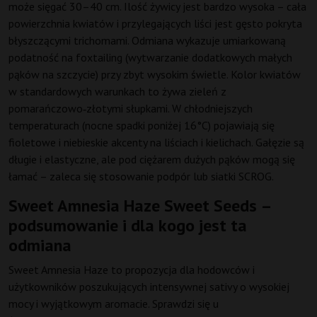
może sięgać 30–40 cm. Ilość żywicy jest bardzo wysoka – cała
powierzchnia kwiatów i przylegających liści jest gęsto pokryta
błyszczącymi trichomami. Odmiana wykazuje umiarkowaną
podatność na foxtailing (wytwarzanie dodatkowych małych
pąków na szczycie) przy zbyt wysokim świetle. Kolor kwiatów
w standardowych warunkach to żywa zieleń z
pomarańczowo‑złotymi słupkami. W chłodniejszych
temperaturach (nocne spadki poniżej 16°C) pojawiają się
fioletowe i niebieskie akcenty na liściach i kielichach. Gałęzie są
długie i elastyczne, ale pod ciężarem dużych pąków mogą się
łamać – zaleca się stosowanie podpór lub siatki SCROG.
Sweet Amnesia Haze Sweet Seeds –
podsumowanie i dla kogo jest ta
odmiana
Sweet Amnesia Haze to propozycja dla hodowców i
użytkowników poszukujących intensywnej sativy o wysokiej
mocy i wyjątkowym aromacie. Sprawdzi się u