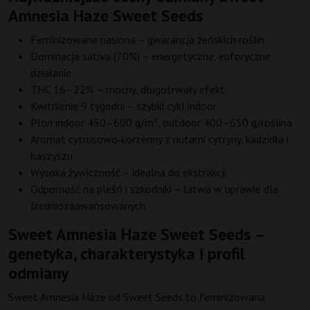
Amnesia Haze Sweet Seeds
Feminizowane nasiona – gwarancja żeńskich roślin
Dominacja sativa (70%) – energetyczne, euforyczne
działanie
THC 16–22% – mocny, długotrwały efekt
Kwitnienie 9 tygodni – szybki cykl indoor
Plon indoor 450–600 g/m², outdoor 400–650 g/roślina
Aromat cytrusowo‑korzenny z nutami cytryny, kadzidła i
haszyszu
Wysoka żywiczność – idealna do ekstrakcji
Odporność na pleśń i szkodniki – łatwa w uprawie dla
średniozaawansowanych
Sweet Amnesia Haze Sweet Seeds –
genetyka, charakterystyka i profil
odmiany
Sweet Amnesia Haze od Sweet Seeds to feminizowana