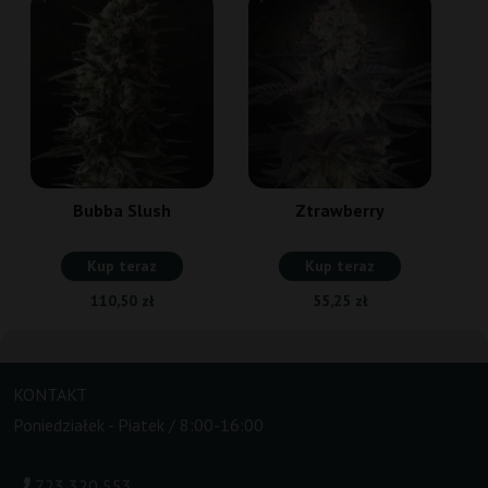
Bubba Slush
Ztrawberry
Kup teraz
Kup teraz
110,50 zł
55,25 zł
KONTAKT
Poniedziałek - Piatek / 8:00-16:00
723 320 553