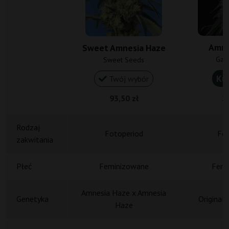
Amne
Sweet Amnesia Haze
Gan
Sweet Seeds
Ku
Twój wybór
93,50 zł
20
Rodzaj
Fotoperiod
Fot
zakwitania
Płeć
Feminizowane
Femi
Amnesia Haze x Amnesia
Genetyka
Original
Haze