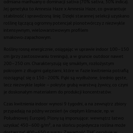
odmiana marihuany o dominacji sativa (70% sativa, 30% indica).
Jej genetyka to Amnesia Haze x Amnesia Haze, co gwarantuje
stabilność i sprawdzoną linię. Dzięki starannej selekcji uzyskano
roślinę łączącą ogromny potencjał plonotwórczy z niezwykle
intensywnym, wielowarstwowym profilem
smakowo‑zapachowym.
Rośliny rosną energicznie, osiągając w uprawie indoor 100–150
cm (przy zastosowaniu treningu), a w gruncie outdoor nawet
200–250 cm. Charakteryzują się smukłym, rozłożystym
pokrojem z długimi gałęziami, które w fazie kwitnienia potrafią
rozciągnąć się o 150–200%. Pąki są wydłużone, średnio gęste,
lecz niezwykle lepkie – pokryte grubą warstwą żywicy, co czyni
je doskonałym materiałem do produkcji koncentratów.
Czas kwitnienia indoor wynosi 9 tygodni, a na zewnątrz zbiory
przypadają na późny wrzesień (w ciepłym klimacie, np. w
Południowej Europie). Plony są imponujące: wewnątrz łatwo
uzyskać 450–600 g/m², a na słońcu pojedyncza roślina może
dostarczyć 400–650 g suszu. Zawartość THC oscyluje w