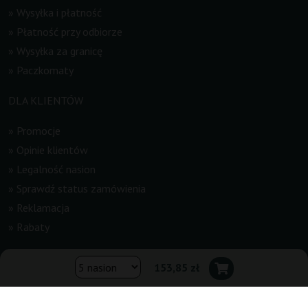
»
Wysyłka i płatność
»
Płatność przy odbiorze
»
Wysyłka za granicę
»
Paczkomaty
DLA KLIENTÓW
»
Promocje
»
Opinie klientów
»
Legalność nasion
»
Sprawdź status zamówienia
»
Reklamacja
»
Rabaty
INFORMACJE
153,85 zł
»
Newsletter
»
Regulamin