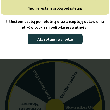
Uwaga! Growkity i zarodniki nie
Nie, nie jestem osobą pełnoletnią
wysyłane w piątki ze względu
konieczność przechowywania w
lodówce.
Jestem osobą pełnoletnią oraz akceptuję ustawienia
plików cookies i politykę prywatności.
5 ml
Akceptuję i wchodzę
89,00 zł
Ilość opakowań:
Do koszyka
Pink Guava Fast
Gorilla Cookies
Przechowywać w 2-4 °C
Monster
Skywalker OG
Permanent