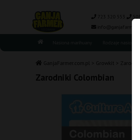
723 320 553
50
info@ganjafarmer.c
Nasiona marihuany
Rodzaje nasion
GanjaFarmer.com.pl
Growkit
Zarodni
Zarodniki Colombian