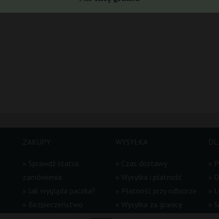
ZAKUPY
WYSYŁKA
DL
»
Sprawdź status
»
Czas dostawy
»
P
zamówienia
»
Wysyłka i płatność
»
O
»
Jak wygląda paczka?
»
Płatność przy odbiorze
»
L
»
Bezpieczeństwo
»
Wysyłka za granicę
»
S
»
Numer konta
»
Paczkomaty
za