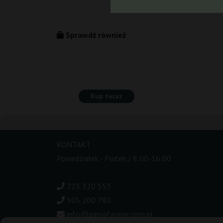
Sprawdź również
Kup teraz
KONTAKT
Poniedziałek - Piatek / 8:00-16:00
723 320 553
505 200 780
info@ganjafarmer.com.pl