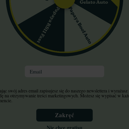
Gelato Auto
Papaya Boof Auto
Papaya RS11 Fast
Charakterystyka odmiany
Email
jąc swój adres email zapisujesz się do naszego newslettera i wyrażasz
i odbierz bonus.
dę na otrzymywanie treści marketingowych. Możesz się wypisać w ka
encie.
Zakręć
 opinię!
Nie chcę gratisu