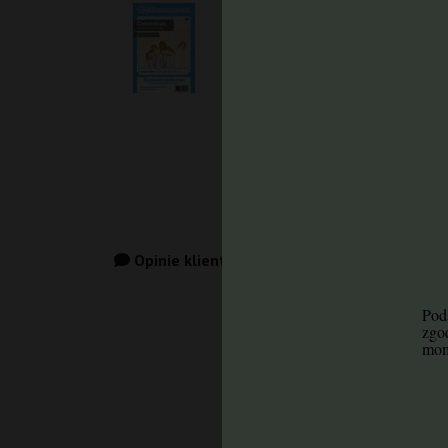
Opinie klientów
Poda
Znasz już ten produkt? Dodaj opinię 
zgo
mom
Dodaj opinię
Bądź pierwszy i dodaj swoją