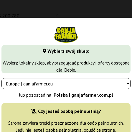
5 200 780
om.pl
Seedbanki
Odmiany marihuany
Growkity
Więcej
Wybierz swój sklep:
ki Grzybów
Zarodniki Colombian
Wybierz lokalny sklep, aby przeglądać produkty i oferty dostępne
dla Ciebie.
Producent:
GrowKit
lub pozostań na:
Polska | ganjafarmer.com.pl
Oryginalne opakowanie:
Czy jesteś osobą pełnoletnią?
5 ml
89
Wysyłka 3-7 dni
Strona zawiera treści przeznaczone dla osób pełnoletnich.
Jeśli nie jesteś osobą pełnoletnią, opuść tę stronę.