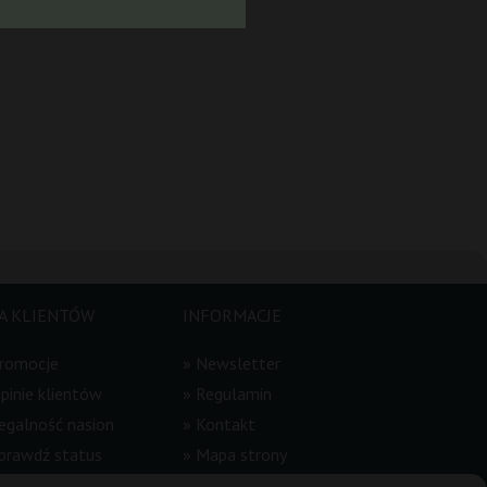
A KLIENTÓW
INFORMACJE
romocje
»
Newsletter
pinie klientów
»
Regulamin
egalność nasion
»
Kontakt
prawdź status
»
Mapa strony
mówienia