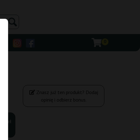
0
Znasz już ten produkt? Dodaj
opinię i odbierz bonus.
,00 zł