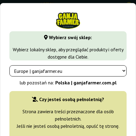
0
GanjaFarmer.com.pl
Rodzaje Nasion Marihuany
Nasiona 
Wybierz swój sklep:
Purple Maroc Female Seeds
Wybierz lokalny sklep, aby przeglądać produkty i oferty
dostępne dla Ciebie.
-10%
+gratisy
lub pozostań na:
Polska | ganjafarmer.com.pl
Czy jesteś osobą pełnoletnią?
Strona zawiera treści przeznaczone dla osób
pełnoletnich.
Jeśli nie jesteś osobą pełnoletnią, opuść tę stronę.