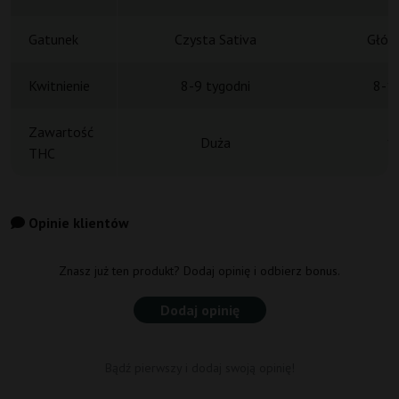
Gatunek
Czysta Sativa
Główn
Kwitnienie
8-9 tygodni
8-10
Zawartość
Duża
1
THC
Opinie klientów
Znasz już ten produkt? Dodaj opinię i odbierz bonus.
Dodaj opinię
Bądź pierwszy i dodaj swoją opinię!