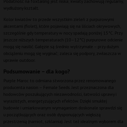
Podatność na foxtailing jest niska; kwiaty zachowują regularny,
wydłużony kształt.
Kolor kwiatów to przede wszystkim zieleń z purpurowymi
akcentami (fiolet), które pojawiają się na liściach okrywowych,
szczególnie gdy temperatury w nocy spadają poniżej 15°C. Przy
jeszcze niższych temperaturach (10–12°C) purpurowe odcienie
mogą się nasilić. Gałęzie są średnio wytrzymałe – przy dużym
obciążeniu mogą się wyginać; zaleca się podpory, zwłaszcza w
uprawie outdoor.
Podsumowanie – dla kogo?
Purple Maroc to odmiana stworzona przez renomowanego
producenta nasion – Female Seeds. Jest przeznaczona dla
hodowców poszukujących niezawodności, łatwości uprawy i
wyrazistych, energetyzujących efektów. Dzięki smukłej
budowie i umiarkowanym wymaganiom doskonale sprawdzi się
u początkujących oraz osób dysponujących większą
przestrzenią (namiot, szklarnia). Jest też idealnym wyborem dla