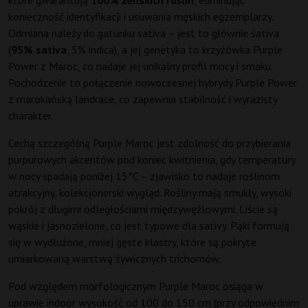
które gwarantują
100% żeńskich roślin
, eliminując
konieczność identyfikacji i usuwania męskich egzemplarzy.
Odmiana należy do gatunku sativa – jest to głównie sativa
(
95% sativa
, 5% indica), a jej genetyka to krzyżówka Purple
Power z Maroc, co nadaje jej unikalny profil mocy i smaku.
Pochodzenie to połączenie nowoczesnej hybrydy Purple Power
z marokańską landrace, co zapewnia stabilność i wyrazisty
charakter.
Cechą szczególną Purple Maroc jest zdolność do przybierania
purpurowych akcentów pod koniec kwitnienia, gdy temperatury
w nocy spadają poniżej 15°C – zjawisko to nadaje roślinom
atrakcyjny, kolekcjonerski wygląd. Rośliny mają smukły, wysoki
pokrój z długimi odległościami międzywęźlowymi. Liście są
wąskie i jasnozielone, co jest typowe dla sativy. Pąki formują
się w wydłużone, mniej gęste klastry, które są pokryte
umiarkowaną warstwą żywicznych trichomów.
Pod względem morfologicznym Purple Maroc osiąga w
uprawie indoor wysokość od 100 do 150 cm (przy odpowiednim