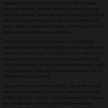
Dominacja genetyczna to 95% sativa i 5% indica. Odmiana
wykazuje doskonałą zdolność adaptacji zarówno do uprawy
indoor, jak i outdoor, zachowując stabilność wzrostu w różnych
warunkach. Linia genetyczna wywodzi się z krzyżówki Purple
Power i Maroc, co gwarantuje wysoką stabilność genetyczną –
rzadko występują fenotypowe odchylenia.
Pokrój jest smukły, wysoki i stosunkowo luźny, ponieważ
roślina formuje długie międzywęźla (4–8 cm). Rozciągnięcie w
kwitnieniu (stretch) wynosi 100–200%. Liście są wąskie, z 5–7
palcami, jasnozielone i mają błyszczącą powierzchnię, która
jest typowa dla sativy. Kwiaty tworzą wydłużone, mniej zwarte
klastry otaczające główny pęd i boczne gałęzie, a przy tym są
umiarkowanie pokryte żywicą.
Gęstość kwiatów jest niska do średniej – pąki są lekkie i mają
większą ilość luźnych liści. Główny top (kolba) może osiągać
długość 20–30 cm i wagę 5–10 g po wysuszeniu. Ilość żywicy
jest umiarkowana – trichomy pokrywają głównie kwiaty.