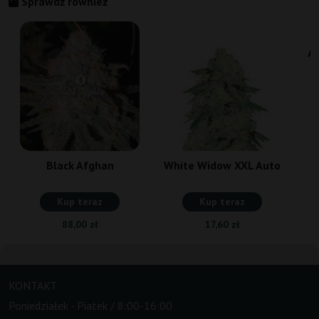
Sprawdź również
Au
Black Afghan
White Widow XXL Auto
Kup teraz
Kup teraz
88,00 zł
17,60 zł
KONTAKT
Poniedziałek - Piatek / 8:00-16:00