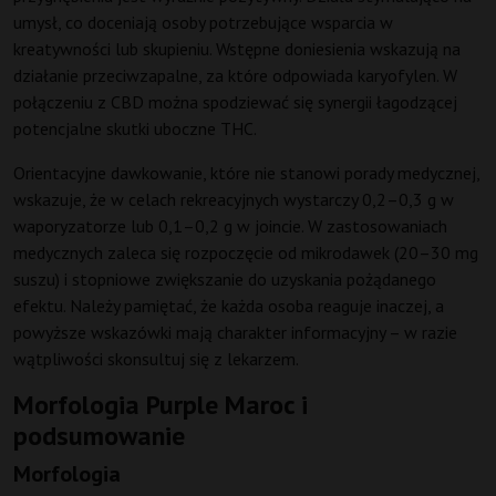
umysł, co doceniają osoby potrzebujące wsparcia w
kreatywności lub skupieniu. Wstępne doniesienia wskazują na
działanie przeciwzapalne, za które odpowiada karyofylen. W
połączeniu z CBD można spodziewać się synergii łagodzącej
potencjalne skutki uboczne THC.
Orientacyjne dawkowanie, które nie stanowi porady medycznej,
wskazuje, że w celach rekreacyjnych wystarczy 0,2–0,3 g w
waporyzatorze lub 0,1–0,2 g w joincie. W zastosowaniach
medycznych zaleca się rozpoczęcie od mikrodawek (20–30 mg
suszu) i stopniowe zwiększanie do uzyskania pożądanego
efektu. Należy pamiętać, że każda osoba reaguje inaczej, a
powyższe wskazówki mają charakter informacyjny – w razie
wątpliwości skonsultuj się z lekarzem.
Morfologia Purple Maroc i
podsumowanie
Morfologia