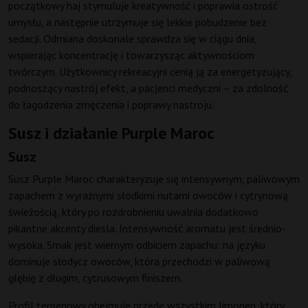
początkowy haj stymuluje kreatywność i poprawia ostrość
umysłu, a następnie utrzymuje się lekkie pobudzenie bez
sedacji. Odmiana doskonale sprawdza się w ciągu dnia,
wspierając koncentrację i towarzysząc aktywnościom
twórczym. Użytkownicy rekreacyjni cenią ją za energetyzujący,
podnoszący nastrój efekt, a pacjenci medyczni – za zdolność
do łagodzenia zmęczenia i poprawy nastroju.
Susz i działanie Purple Maroc
Susz
Susz Purple Maroc charakteryzuje się intensywnym, paliwowym
zapachem z wyraźnymi słodkimi nutami owoców i cytrynową
świeżością, który po rozdrobnieniu uwalnia dodatkowo
pikantne akcenty diesla. Intensywność aromatu jest średnio-
wysoka. Smak jest wiernym odbiciem zapachu: na języku
dominuje słodycz owoców, która przechodzi w paliwową
głębię z długim, cytrusowym finiszem.
Profil terpenowy obejmuje przede wszystkim limonen, który