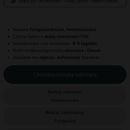
Znasz już ten produkt? Dodaj opinię i odbierz bonus.
Nasiona
fotoperiodyczne, feminizowane
.
Czysta Sativa o
dużej zawartości THC
.
Umiarkowany czas kwitnienia -
8-9 tygodni
.
Profil smakowy łączy nuty
owocowe
i
Diesel
.
Działanie ma
cięższy
i
euforyczny
charakter.
Charakterystyka odmiany
Rodzaj odmiany:
Feminizowane
Rodzaj zakwitania:
Fotoperiod