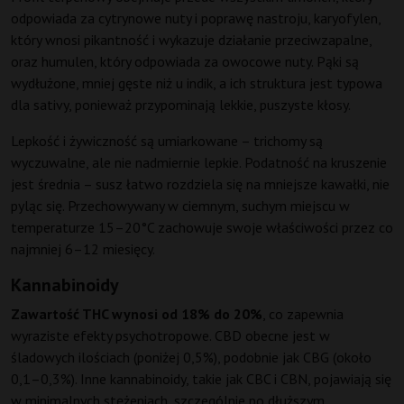
odpowiada za cytrynowe nuty i poprawę nastroju, karyofylen,
który wnosi pikantność i wykazuje działanie przeciwzapalne,
oraz humulen, który odpowiada za owocowe nuty. Pąki są
wydłużone, mniej gęste niż u indik, a ich struktura jest typowa
dla sativy, ponieważ przypominają lekkie, puszyste kłosy.
Lepkość i żywiczność są umiarkowane – trichomy są
wyczuwalne, ale nie nadmiernie lepkie. Podatność na kruszenie
jest średnia – susz łatwo rozdziela się na mniejsze kawałki, nie
pyląc się. Przechowywany w ciemnym, suchym miejscu w
temperaturze 15–20°C zachowuje swoje właściwości przez co
najmniej 6–12 miesięcy.
Kannabinoidy
Zawartość THC wynosi od 18% do 20%
, co zapewnia
wyraziste efekty psychotropowe. CBD obecne jest w
śladowych ilościach (poniżej 0,5%), podobnie jak CBG (około
0,1–0,3%). Inne kannabinoidy, takie jak CBC i CBN, pojawiają się
w minimalnych stężeniach, szczególnie po dłuższym