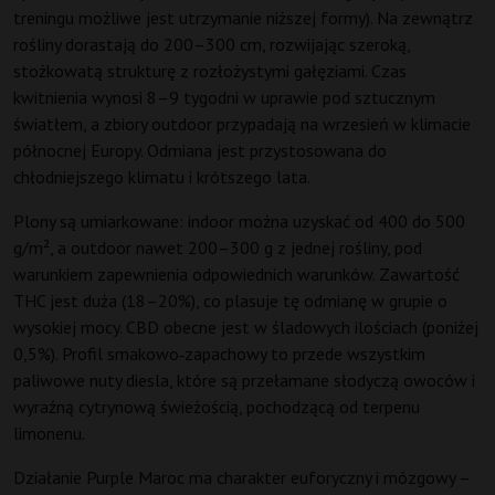
treningu możliwe jest utrzymanie niższej formy). Na zewnątrz
rośliny dorastają do 200–300 cm, rozwijając szeroką,
stożkowatą strukturę z rozłożystymi gałęziami. Czas
kwitnienia wynosi 8–9 tygodni w uprawie pod sztucznym
światłem, a zbiory outdoor przypadają na wrzesień w klimacie
północnej Europy. Odmiana jest przystosowana do
chłodniejszego klimatu i krótszego lata.
Plony są umiarkowane: indoor można uzyskać od 400 do 500
g/m², a outdoor nawet 200–300 g z jednej rośliny, pod
warunkiem zapewnienia odpowiednich warunków. Zawartość
THC jest duża (18–20%), co plasuje tę odmianę w grupie o
wysokiej mocy. CBD obecne jest w śladowych ilościach (poniżej
0,5%). Profil smakowo‑zapachowy to przede wszystkim
paliwowe nuty diesla, które są przełamane słodyczą owoców i
wyraźną cytrynową świeżością, pochodzącą od terpenu
limonenu.
Działanie Purple Maroc ma charakter euforyczny i mózgowy –