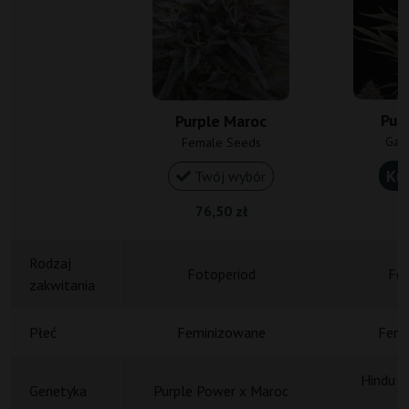
Pur
Purple Maroc
Gan
Female Seeds
Ku
Twój wybór
76,50 zł
1
Rodzaj
Fotoperiod
Fot
zakwitania
Płeć
Feminizowane
Femi
Hindu K
Genetyka
Purple Power x Maroc
A