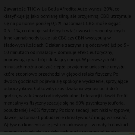
Zawartość THC w La Bella Afrodita Auto wynosi 20%, co
klasyfikuje ją jako odmianę silną, ale przyjemną. CBD utrzymuje
się na poziomie poniżej 0,5%, natomiast CBG może sięgać
0,5–1%, co dodaje subtelnych właściwości terapeutycznych.
Inne kannabinoidy takie jak CBC czy CBN występują w
śladowych ilościach. Działanie zaczyna się odczuwać już po 5–
10 minutach od inhalacji – dominuje efekt euforyczny,
poprawiający nastrój i dodający energii. W pierwszych 60
minutach można odczuć ciepłe, przyjemne uniesienie umysłu,
które stopniowo przechodzi w głęboki relaks fizyczny. Po
dwóch godzinach pojawia się spokojne wyciszenie, sprzyjające
odpoczynkowi. Całkowity czas działania wynosi od 3 do 5
godzin, w zależności od indywidualnej tolerancji i dawki. Profil
mentalny vs fizyczny szacuje się na 60% psychiczny (euforia,
pobudzenie) i 40% fizyczny. Poziom sedacji jest niski w typowej
dawce, natomiast pobudzenie i kreatywność mogą wzrosnąć.
Wpływ na koncentrację jest umiarkowany – w małych dawkach
poprawia skupienie, w większych może rozpraszać. Apetyt