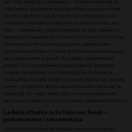
pąki. Ilość żywicy jest imponująca – trichomy pokrywają nie
tylko kwiaty, ale także przylegające liście, co nadaje roślinie
mroźny, srebrzysty wygląd. Podatność na foxtailing, czyli
wyrastanie dodatkowych kielichów na szczycie kwiatu, jest
niska – odmiana nie wykazuje tendencji do tego zjawiska w
normalnych warunkach. Kolor kwiatów w fazie dojrzałości to
intensywna zieleń z domieszką jasnych słupków, które
początkowo są białe, a w miarę dojrzewania przebarwiają się
na pomarańczowo-brązowe. Przy niskich temperaturach
(poniżej 15°C w nocy) kwiaty mogą przybierać fioletowe
odcienie, szczególnie na szczytach pąków, co dodaje im
atrakcyjnego wyglądu. Gałęzie są średnio elastyczne, ale dość
mocne – przy bardzo dużym ciężarze kwiatów zdarza się, że
uginają się, ale rzadko łamią, więc w razie potrzeby warto
zastosować podpory w ostatnich dwóch tygodniach kwitnienia.
La Bella Afrodita Auto Delicious Seeds –
podsumowanie i rekomendacja
La Bella Afrodita Auto to odmiana stworzona z myślą o