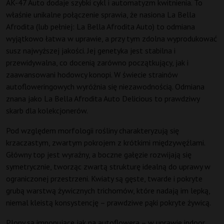
AK-47 Auto dodaje szybki cykl i automatyzm kwitnienia. To
właśnie unikalne połączenie sprawia, że nasiona La Bella
Afrodita (lub pełniej: La Bella Afrodita Auto) to odmiana
wyjątkowo łatwa w uprawie, a przy tym zdolna wyprodukować
susz najwyższej jakości. Jej genetyka jest stabilna i
przewidywalna, co docenią zarówno początkujący, jak i
zaawansowani hodowcy konopi. W świecie strainów
autofloweringowych wyróżnia się niezawodnością. Odmiana
znana jako La Bella Afrodita Auto Delicious to prawdziwy
skarb dla kolekcjonerów.
Pod względem morfologii rośliny charakteryzują się
krzaczastym, zwartym pokrojem z krótkimi międzywęźlami.
Główny top jest wyraźny, a boczne gałęzie rozwijają się
symetrycznie, tworząc zwartą strukturę idealną do uprawy w
ograniczonej przestrzeni. Kwiaty są gęste, twarde i pokryte
grubą warstwą żywicznych trichomów, które nadają im lepką,
niemal kleistą konsystencję – prawdziwe pąki pokryte żywicą.
Plony są imponujące jak na autoflowera – w uprawie indoor