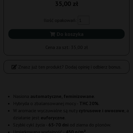
35,00 zł
Ilość opakowań:
Do koszyka
Cena za szt:
35,00 zł
Znasz już ten produkt? Dodaj opinię i odbierz bonus.
Nasiona
automatyczne, feminizowane
.
Hybryda o zbalansowanej mocy -
THC 20%
.
W aromacie wyczuwalne są nuty
cytrusowe i owocowe
, a
działanie jest
euforyczne
.
Szybki cykl życia -
65-70 dni
od ziarna do plonów.
Umiarkowana wydajność -
450 g/m²
.