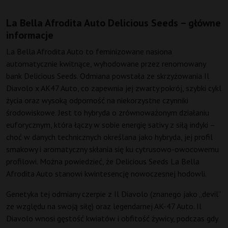
La Bella Afrodita Auto Delicious Seeds – główne
informacje
La Bella Afrodita Auto to feminizowane nasiona
automatycznie kwitnące, wyhodowane przez renomowany
bank Delicious Seeds. Odmiana powstała ze skrzyżowania Il
Diavolo x AK47 Auto, co zapewnia jej zwarty pokrój, szybki cykl
życia oraz wysoką odporność na niekorzystne czynniki
środowiskowe. Jest to hybryda o zrównoważonym działaniu
euforycznym, która łączy w sobie energię sativy z siłą indyki –
choć w danych technicznych określana jako hybryda, jej profil
smakowy i aromatyczny skłania się ku cytrusowo-owocowemu
profilowi. Można powiedzieć, że Delicious Seeds La Bella
Afrodita Auto stanowi kwintesencję nowoczesnej hodowli.
Genetyka tej odmiany czerpie z Il Diavolo (znanego jako „devil”
ze względu na swoją siłę) oraz legendarnej AK-47 Auto. Il
Diavolo wnosi gęstość kwiatów i obfitość żywicy, podczas gdy