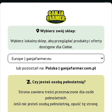
0
GanjaFarmer.com.pl
Rodzaje Nasion Marihuany
Nasiona 
Wybierz swój sklep:
La Bella Afrodita Auto Delicious
Wybierz lokalny sklep, aby przeglądać produkty i oferty
Seeds
dostępne dla Ciebie.
lub pozostań na:
Polska | ganjafarmer.com.pl
Czy jesteś osobą pełnoletnią?
Strona zawiera treści przeznaczone dla osób
pełnoletnich.
Jeśli nie jesteś osobą pełnoletnią, opuść tę stronę.