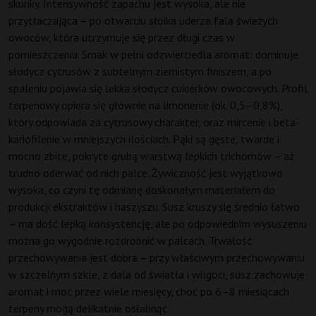
skunky. Intensywność zapachu jest wysoka, ale nie
przytłaczająca – po otwarciu słoika uderza fala świeżych
owoców, która utrzymuje się przez długi czas w
pomieszczeniu. Smak w pełni odzwierciedla aromat: dominuje
słodycz cytrusów z subtelnym ziemistym finiszem, a po
spaleniu pojawia się lekka słodycz cukierków owocowych. Profil
terpenowy opiera się głównie na limonenie (ok. 0,5–0,8%),
który odpowiada za cytrusowy charakter, oraz mircenie i beta-
kariofilenie w mniejszych ilościach. Pąki są gęste, twarde i
mocno zbite, pokryte grubą warstwą lepkich trichomów – aż
trudno oderwać od nich palce. Żywiczność jest wyjątkowo
wysoka, co czyni tę odmianę doskonałym materiałem do
produkcji ekstraktów i haszyszu. Susz kruszy się średnio łatwo
– ma dość lepką konsystencję, ale po odpowiednim wysuszeniu
można go wygodnie rozdrobnić w palcach. Trwałość
przechowywania jest dobra – przy właściwym przechowywaniu
w szczelnym szkle, z dala od światła i wilgoci, susz zachowuje
aromat i moc przez wiele miesięcy, choć po 6–8 miesiącach
terpeny mogą delikatnie osłabnąć.