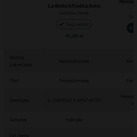
Perman
La Bella Afrodita Auto
Delicious Seeds
Gan
Twój wybór
Ku
91,00 zł
20
Rodzaj
Automatyczne
Auto
zakwitania
Płeć
Feminizowane
Femi
Permane
Genetyka
IL DIAVOLO X AK47 AUTO
Ru
Gatunek
Hybryda
H
Od ziarna