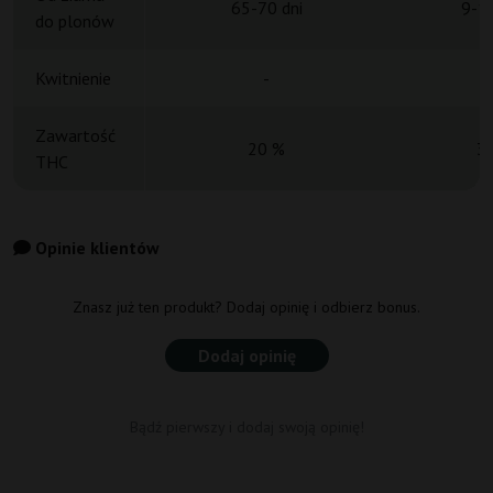
65-70 dni
9-11
do plonów
Kwitnienie
-
Zawartość
20 %
3
THC
Opinie klientów
Znasz już ten produkt? Dodaj opinię i odbierz bonus.
Dodaj opinię
Bądź pierwszy i dodaj swoją opinię!