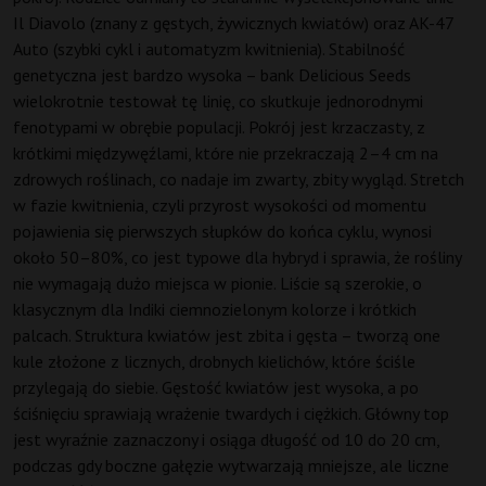
Il Diavolo (znany z gęstych, żywicznych kwiatów) oraz AK-47
Auto (szybki cykl i automatyzm kwitnienia). Stabilność
genetyczna jest bardzo wysoka – bank Delicious Seeds
wielokrotnie testował tę linię, co skutkuje jednorodnymi
fenotypami w obrębie populacji. Pokrój jest krzaczasty, z
krótkimi międzywęźlami, które nie przekraczają 2–4 cm na
zdrowych roślinach, co nadaje im zwarty, zbity wygląd. Stretch
w fazie kwitnienia, czyli przyrost wysokości od momentu
pojawienia się pierwszych słupków do końca cyklu, wynosi
około 50–80%, co jest typowe dla hybryd i sprawia, że rośliny
nie wymagają dużo miejsca w pionie. Liście są szerokie, o
klasycznym dla Indiki ciemnozielonym kolorze i krótkich
palcach. Struktura kwiatów jest zbita i gęsta – tworzą one
kule złożone z licznych, drobnych kielichów, które ściśle
przylegają do siebie. Gęstość kwiatów jest wysoka, a po
ściśnięciu sprawiają wrażenie twardych i ciężkich. Główny top
jest wyraźnie zaznaczony i osiąga długość od 10 do 20 cm,
podczas gdy boczne gałęzie wytwarzają mniejsze, ale liczne