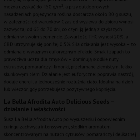
można uzyskać do 450 g/m², a przy outdoorowych
nasadzeniach pojedyncza roślina dostarcza około 80 g suszu,
w zależności od warunków. Czas od wysiewu do zbioru wynosi
zazwyczaj od 65 do 70 dni, co czyni ją jedną z szybszych
odmian w swoim segmencie. Zawartość THC wynosi 20%, a
CBD utrzymuje się poniżej 0,5%. Siła działania jest wysoka – to
odmiana o wyraźnym euforycznym efekcie. Smak i zapach to
prawdziwa uczta dla zmysłów – dominują słodkie nuty
cytrusów, pomarańczy i limonki, przełamane ziemistym, lekko
skunkowym tłem. Działanie jest euforyczne: poprawia nastrój,
dodaje energii, a jednocześnie rozluźnia ciało. Idealna na dzień
lub wieczór, gdy potrzebujesz pozytywnego kopnięcia.
La Bella Afrodita Auto Delicious Seeds –
działanie i właściwości
Susz La Bella Afrodita Auto po wysuszeniu i odpowiednim
curingu zachwyca intensywnym, słodkim aromatem
skoncentrowanym na nutach cytrusów, pomarańczy i delikatnej