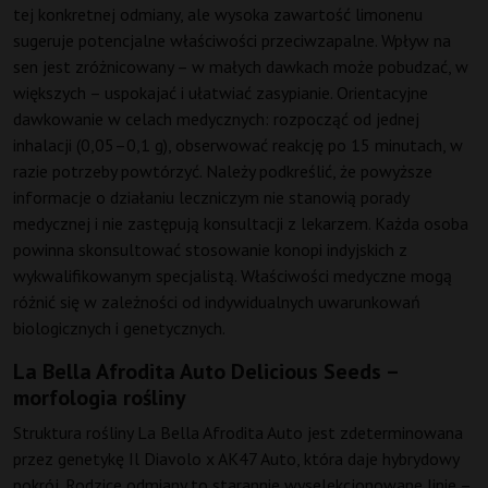
tej konkretnej odmiany, ale wysoka zawartość limonenu
sugeruje potencjalne właściwości przeciwzapalne. Wpływ na
sen jest zróżnicowany – w małych dawkach może pobudzać, w
większych – uspokajać i ułatwiać zasypianie. Orientacyjne
dawkowanie w celach medycznych: rozpocząć od jednej
inhalacji (0,05–0,1 g), obserwować reakcję po 15 minutach, w
razie potrzeby powtórzyć. Należy podkreślić, że powyższe
informacje o działaniu leczniczym nie stanowią porady
medycznej i nie zastępują konsultacji z lekarzem. Każda osoba
powinna skonsultować stosowanie konopi indyjskich z
wykwalifikowanym specjalistą. Właściwości medyczne mogą
różnić się w zależności od indywidualnych uwarunkowań
biologicznych i genetycznych.
La Bella Afrodita Auto Delicious Seeds –
morfologia rośliny
Struktura rośliny La Bella Afrodita Auto jest zdeterminowana
przez genetykę Il Diavolo x AK47 Auto, która daje hybrydowy
pokrój. Rodzice odmiany to starannie wyselekcjonowane linie –