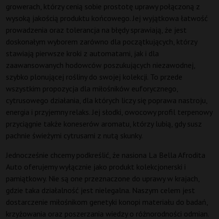
growerach, którzy cenią sobie prostotę uprawy połączoną z
wysoką jakością produktu końcowego. Jej wyjątkowa łatwość
prowadzenia oraz tolerancja na błędy sprawiają, że jest
doskonałym wyborem zarówno dla początkujących, którzy
stawiają pierwsze kroki z automatami, jak i dla
zaawansowanych hodowców poszukujących niezawodnej,
szybko plonującej rośliny do swojej kolekcji. To przede
wszystkim propozycja dla miłośników euforycznego,
cytrusowego działania, dla których liczy się poprawa nastroju,
energia i przyjemny relaks. Jej słodki, owocowy profil terpenowy
przyciągnie także koneserów aromatu, którzy lubią, gdy susz
pachnie świeżymi cytrusami z nutą skunky.
Jednocześnie chcemy podkreślić, że nasiona La Bella Afrodita
Auto oferujemy wyłącznie jako produkt kolekcjonerski i
pamiątkowy. Nie są one przeznaczone do uprawy w krajach,
gdzie taka działalność jest nielegalna. Naszym celem jest
dostarczenie miłośnikom genetyki konopi materiału do badań,
krzyżowania oraz poszerzania wiedzy o różnorodności odmian.