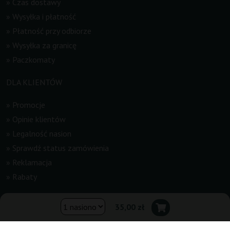
»
Czas dostawy
»
Wysyłka i płatność
»
Płatność przy odbiorze
»
Wysyłka za granicę
»
Paczkomaty
DLA KLIENTÓW
»
Promocje
»
Opinie klientów
»
Legalność nasion
»
Sprawdź status zamówienia
»
Reklamacja
»
Rabaty
INFORMACJE
35,00 zł
»
Newsletter