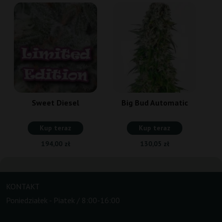
G
Sweet Diesel
Big Bud Automatic
Kup teraz
Kup teraz
194,00 zł
130,05 zł
KONTAKT
Poniedziałek - Piatek / 8:00-16:00