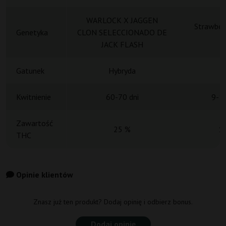
WARLOCK X JAGGEN
Strawber
Genetyka
CLON SELECCIONADO DE
JACK FLASH
Gatunek
Hybryda
H
Kwitnienie
60-70 dni
9-10
Zawartość
25 %
1
THC
Opinie klientów
Znasz już ten produkt? Dodaj opinię i odbierz bonus.
Dodaj opinię