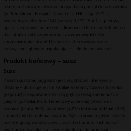
a termin zbiorów na dworze przypada na początek października
(w Południowej Europie). Zawartość THC sięga 25%, z
minimalnym udziałem CBD (poniżej 0,5%). Profil terpenowy
opiera się głównie na mircenie, limonenie i beta-kariofilenie, co
daje słodko-cytrusowy aromat z owocowymi i lekko
korzennymi akcentami. Działanie jest zrównoważone,
euforyczne i głęboko uspokajające – idealne na wieczór.
Produkt końcowy – susz
Susz
Zapach suszonej Jagg Kush jest wyjątkowo intensywny i
złożony – dominuje w nim słodkie aroma cytrusowe (limonka,
grejpfrut) przeplatane ziemistą głębią i lekką korzennością
(pieprz, goździki). Profil terpenowy opiera się głównie na
mircenie (około 40%), limonenie (30%) i beta-kariofilenie (20%),
z dodatkiem humulenu i linalolu. Pąki są średnio gęste, zwarte,
pokryte grubą warstwą żywicznych trichomów – ich lepkość
jest bardzo wysoka, co czyni je idealnymi do produkcji