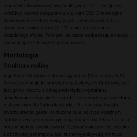
złagodzić intensywność psychoaktywną THC – jeśli jesteś
wrażliwy, rozważ połączenie z olejkiem CBD. Orientacyjne
dawkowanie w celach medycznych: rozpocznij od 0,05 g,
stopniowo zwiększaj co 20–30 minut do uzyskania
pożądanego efektu. Pamiętaj, że każda osoba reaguje inaczej –
skonsultuj się z lekarzem przed użyciem.
Morfologia
Struktura rośliny
Jagg Kush to hybryda z dominacją Sativa (40% Indica / 60%
Sativa), co nadaje jej smukły, rozgałęziony pokrój. Główny pęd
jest gruby i mocny, a odległości między węzłami są
umiarkowane – średnio 5–7 cm. Liście są wąskie, jasnozielone,
o klasycznym dla Sativa kształcie – 5–7 palców. Kwiaty
tworzą średnio gęste, wydłużone kule, pokryte wyraźnym
nalotem żywicy. Główne pąki mają długość od 10 do 15 cm, a
boczne pędy są równie zwarte. Gęstość kwiatów jest wysoka.
Ilość żywicy jest imponująca: trichomy pokrywają nie tylko