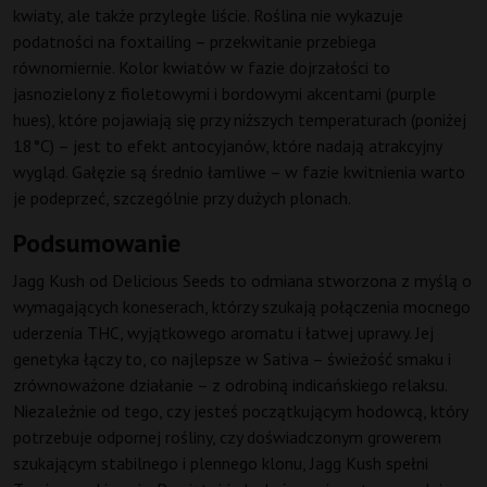
kwiaty, ale także przyległe liście. Roślina nie wykazuje
podatności na foxtailing – przekwitanie przebiega
równomiernie. Kolor kwiatów w fazie dojrzałości to
jasnozielony z fioletowymi i bordowymi akcentami (purple
hues), które pojawiają się przy niższych temperaturach (poniżej
18°C) – jest to efekt antocyjanów, które nadają atrakcyjny
wygląd. Gałęzie są średnio łamliwe – w fazie kwitnienia warto
je podeprzeć, szczególnie przy dużych plonach.
Podsumowanie
Jagg Kush od Delicious Seeds to odmiana stworzona z myślą o
wymagających koneserach, którzy szukają połączenia mocnego
uderzenia THC, wyjątkowego aromatu i łatwej uprawy. Jej
genetyka łączy to, co najlepsze w Sativa – świeżość smaku i
zrównoważone działanie – z odrobiną indicańskiego relaksu.
Niezależnie od tego, czy jesteś początkującym hodowcą, który
potrzebuje odpornej rośliny, czy doświadczonym growerem
szukającym stabilnego i plennego klonu, Jagg Kush spełni