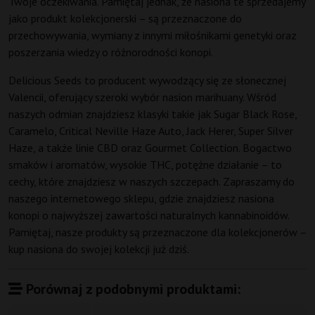
Twoje oczekiwania. Pamiętaj jednak, że nasiona te sprzedajemy
jako produkt kolekcjonerski – są przeznaczone do
przechowywania, wymiany z innymi miłośnikami genetyki oraz
poszerzania wiedzy o różnorodności konopi.
Delicious Seeds to producent wywodzący się ze słonecznej
Valencii, oferujący szeroki wybór nasion marihuany. Wśród
naszych odmian znajdziesz klasyki takie jak Sugar Black Rose,
Caramelo, Critical Neville Haze Auto, Jack Herer, Super Silver
Haze, a także linie CBD oraz Gourmet Collection. Bogactwo
smaków i aromatów, wysokie THC, potężne działanie – to
cechy, które znajdziesz w naszych szczepach. Zapraszamy do
naszego internetowego sklepu, gdzie znajdziesz nasiona
konopi o najwyższej zawartości naturalnych kannabinoidów.
Pamiętaj, nasze produkty są przeznaczone dla kolekcjonerów –
kup nasiona do swojej kolekcji już dziś.
Porównaj z podobnymi produktami: