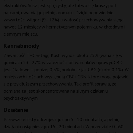
ekstraktów. Susz jest sprężysty, ale łatwo się kruszy pod
palcami, uwalniając pełnię aromatu. Dzięki odpowiedniej
zawartości wilgoci (9–12%) trwałość przechowywania sięga
nawet 12 miesięcy w hermetycznym pojemniku, w chłodnym i
ciemnym miejscu.
Kannabinoidy
Zawartość THC w Jagg Kush wynosi około 25% (waha się w
granicach 23–27% w zależności od warunków uprawy). CBD
jest śladowe – poniżej 0,5%, podobnie jak CBG (około 0,1%). W
mniejszych ilościach występują CBC i CBN, które mogą pojawić
się przy dłuższym przechowywaniu. Taki profil sprawia, że
odmiana ta jest skoncentrowana na silnym działaniu
psychoaktywnym.
Działanie
Pierwsze efekty odczujesz już po 5–10 minutach, a pełnię
działania osiągniesz po 15–20 minutach. W przedziale 0–60