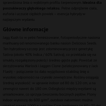
sprawdzona linia o wybitnym profilu terpenowym.
Idealna dla
poszukiwaczy głębokiego relaksu.
Pełne odprężenie ciała,
euforia i uczucie ciężkich powiek – esencja hybrydy w
najlepszym wydaniu.
Główne informacje
Jagg Kush to w pełni feminizowane, fotoperiodyczne nasiona
marihuany od renomowanego banku nasion Delicious Seeds.
Ten hybrydowy szczep jest zdominowany przez genetykę
Sativa (około 40% Indica / 60% Sativa), co przekłada się na
smukły, rozgałęziony pokrój i średnio gęste pąki. Powstał ze
skrzyżowania Warlock i Jaggen Clone (selekcjonowany z Jack
Flash) – połączenie to dało wyjątkowo stabilną linię o
wysokiej odporności na czynniki zewnętrzne. Rośliny osiągają
średnią wysokość: w uprawie indoor od 80 do 120 cm, a na
zewnątrz nawet do 180 cm. Odległości między węzłami są
umiarkowane, co sprzyja tworzeniu bocznych pędów. Plony
indoor wynoszą do 600 g/m², outdoor natomiast można
uzyskać nawet 1000 g z rośliny. Czas kwitnienia to 60–70 dni,