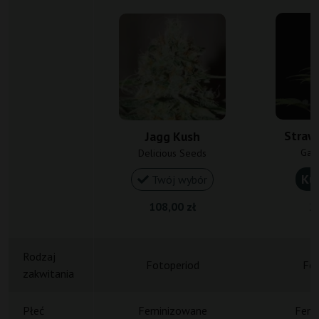
Straw
Jagg Kush
Gan
Delicious Seeds
Ku
Twój wybór
108,00 zł
20
Rodzaj
Fotoperiod
Fot
zakwitania
Płeć
Feminizowane
Femi