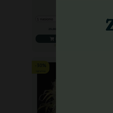
Farmer
17,50 zł
25,00 zł
Do koszyka
Wysyłka dziś
-30%
+gratisy