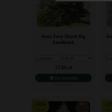
Auto Easy Skunk Big
Au
Seedbank
27,00 zł
Do koszyka
Wysyłka dziś
-30%
-3
+gratisy
+grat