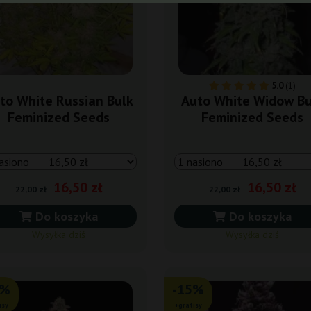
5.0
(1)
to White Russian Bulk
Auto White Widow Bu
Feminized Seeds
Feminized Seeds
16,50 zł
16,50 zł
22,00 zł
22,00 zł
Do koszyka
Do koszyka
Wysyłka dziś
Wysyłka dziś
0%
-15%
isy
+gratisy