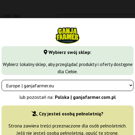
5 200 780
om.pl
Seedbanki
Odmiany marihuany
Growkity
Więcej
Wybierz swój sklep:
arihuany
Nasiona Automaty
Małe Automaty
Wybierz lokalny sklep, aby przeglądać produkty i oferty dostępne
dla Ciebie.
lub pozostań na:
Polska | ganjafarmer.com.pl
Czy jesteś osobą pełnoletnią?
Sortowanie
Strona zawiera treści przeznaczone dla osób pełnoletnich.
Jeśli nie jesteś osobą pełnoletnią, opuść tę stronę.