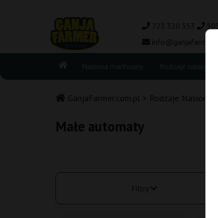
723 320 553
50
info@ganjafarmer.c
Nasiona marihuany
Rodzaje nasion
GanjaFarmer.com.pl
Rodzaje Nasion M
Małe automaty
Filtry