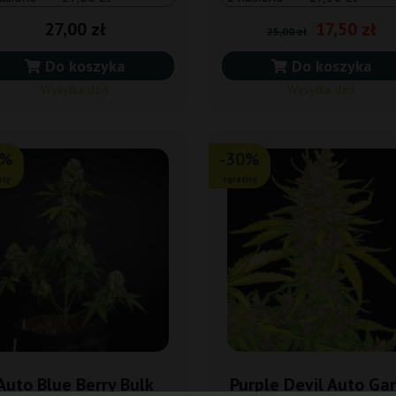
27,00 zł
17,50 zł
25,00 zł
Do koszyka
Do koszyka
Wysyłka dziś
Wysyłka dziś
0%
-30%
isy
+gratisy
Auto Blue Berry Bulk
Purple Devil Auto Ga