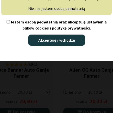
0%
-30%
Nie, nie jestem osobą pełnoletnią
isy
+gratisy
Jestem osobą pełnoletnią oraz akceptuję ustawienia
plików cookies i politykę prywatności.
Akceptuję i wchodzę
5.0
(1)
uce Banner Auto Ganja
Alien OG Auto Ganj
Farmer
Farmer
20,30 zł
20,30 zł
29,00 zł
29,00 zł
Do koszyka
Do koszyka