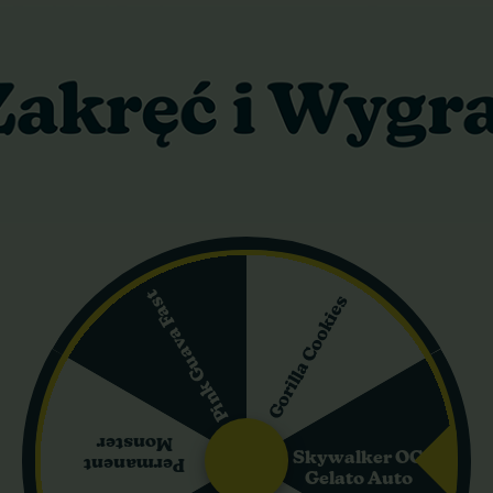
Feminized Seeds
Farmer
15,40 zł
17,50 zł
22,00 zł
25,00 zł
Do koszyka
Do koszyka
Wysyłka dziś
Wysyłka dziś
-30%
Pink Guava Fast
Gorilla Cookies
+gratisy
Monster
Skywalker OG
Permanent
Gelato Auto