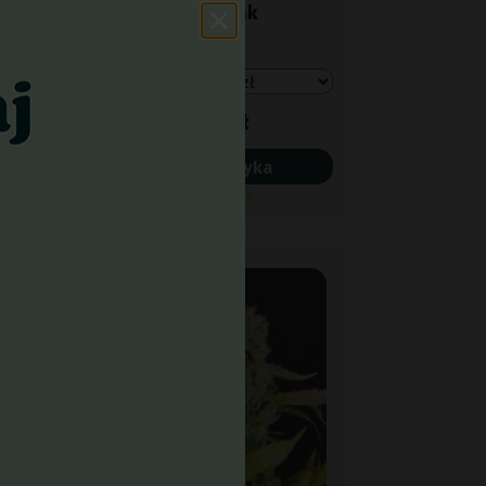
Seedbank
27,00 zł
Do koszyka
Wysyłka dziś