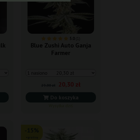
5.0
(1)
lk
Blue Zushi Auto Ganja
Farmer
20,30 zł
29,00 zł
Do koszyka
Wysyłka dziś
-15%
+gratisy