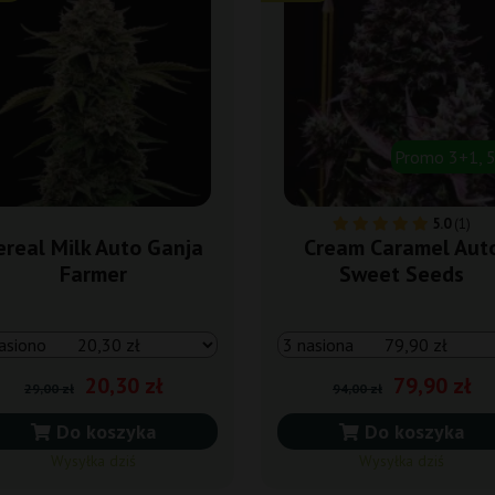
Promo 3+1, 
5.0
(1)
ereal Milk Auto Ganja
Cream Caramel Aut
Farmer
Sweet Seeds
20,30 zł
79,90 zł
29,00 zł
94,00 zł
Do koszyka
Do koszyka
Wysyłka dziś
Wysyłka dziś