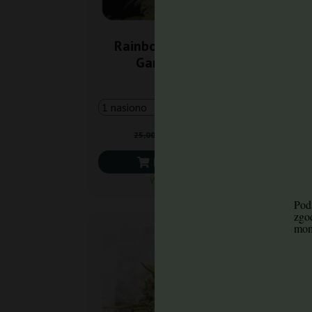
Rainbow Candy Auto
A
Ganja Farmer
17,50 zł
25,00 zł
Do koszyka
Wysyłka dziś
Poda
zgo
mom
-2
+grat