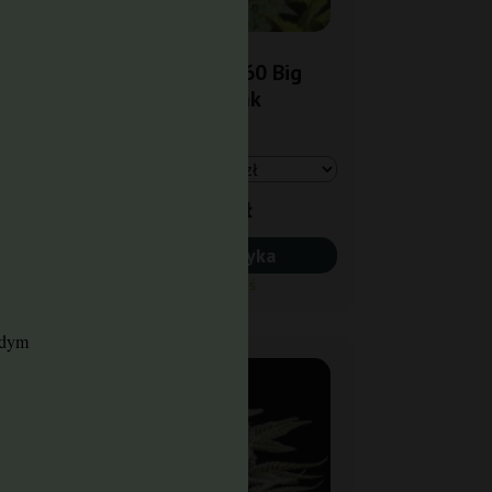
nja
Auto Diesel 60 Big
Seedbank
27,00 zł
Do koszyka
Wysyłka dziś
żdym
-30%
+gratisy