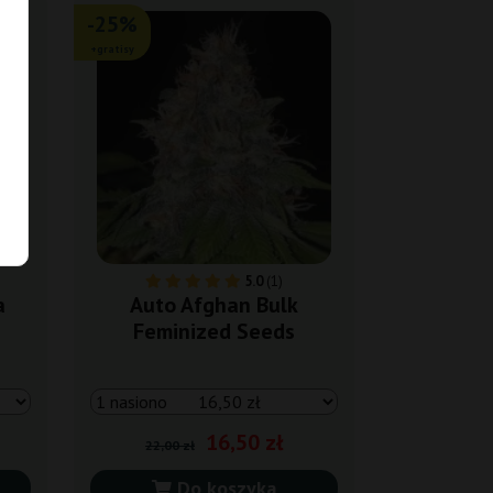
-25%
+gratisy
5.0
(1)
a
Auto Afghan Bulk
Feminized Seeds
16,50 zł
22,00 zł
Do koszyka