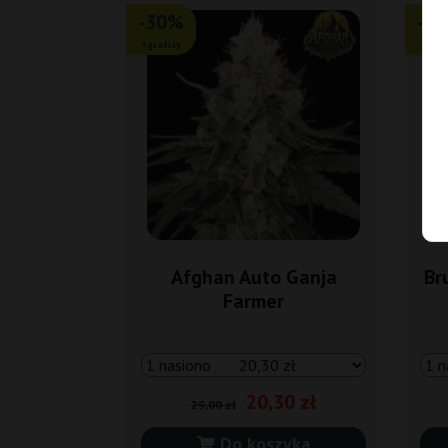
-30%
-3
+gratisy
+grat
Afghan Auto Ganja
Br
Farmer
20,30 zł
29,00 zł
Do koszyka