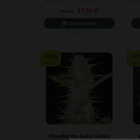
17,50 zł
25,00 zł
Do koszyka
Wysyłka dziś
-30%
-3
+gratisy
+grat
Mandarine Auto Ganja