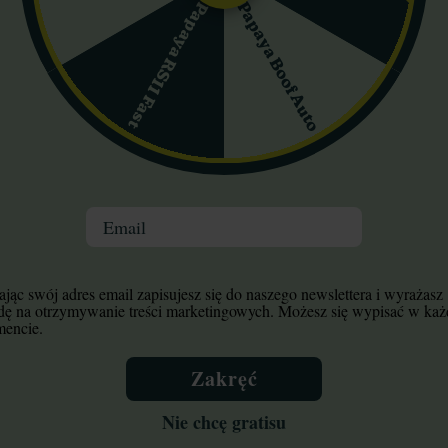
Papaya Boof Auto
Papaya RS11 Fast
uto Critical Speed Big
White Widow Auto Ga
Seedbank
Farmer
27,00 zł
20,30 zł
29,00 zł
Email
Do koszyka
Do koszyka
Wysyłka dziś
Wysyłka dziś
jąc swój adres email zapisujesz się do naszego newslettera i wyrażasz
dę na otrzymywanie treści marketingowych. Możesz się wypisać w ka
encie.
5%
-25%
isy
+gratisy
Zakręć
Nie chcę gratisu