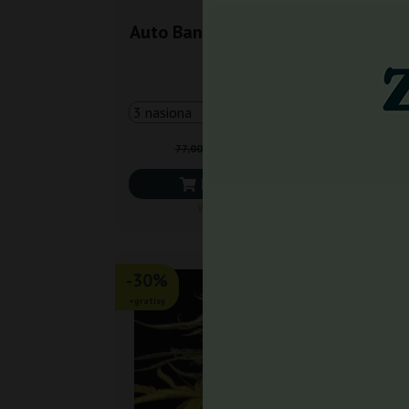
Auto Banana Blaze Dutch
A
Passion
65,45 zł
77,00 zł
Do koszyka
Wysyłka 24h
-30%
-3
+gratisy
+grat