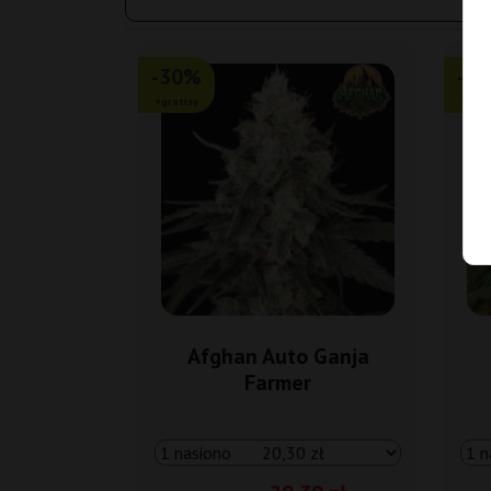
-30%
-2
+gratisy
+grat
Afghan Auto Ganja
Farmer