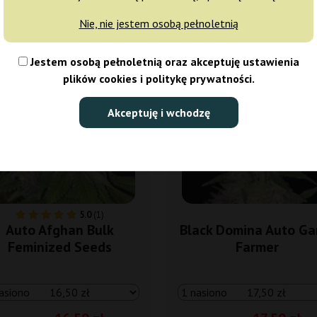
Nie, nie jestem osobą pełnoletnią
5%
-30%
Jestem osobą pełnoletnią oraz akceptuję ustawienia
isy
+gratisy
plików cookies i politykę prywatności.
Akceptuję i wchodzę
5.0
(1)
Auto Afghan Bulk
Black Domina Auto Ga
Feminized Seeds
Farmer