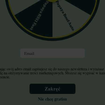
Papaya Boof Auto
Papaya RS11 Fast
5.0
(1)
dfather OG Auto Ganja
Auto Blackberry Kus
Farmer
Dutch Passion
Email
23,80 zł
108,80 zł
34,00 zł
128,00 zł
Do koszyka
Do koszyka
jąc swój adres email zapisujesz się do naszego newslettera i wyrażasz
Wysyłka 24h
Wysyłka 24h
dę na otrzymywanie treści marketingowych. Możesz się wypisać w ka
encie.
Zakręć
-30%
+gratisy
Nie chcę gratisu