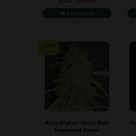
20,30 zł
29,00 zł
Do koszyka
Wysyłka 24h
-25%
+gratisy
Auto Afghan Skunk Bulk
A
Feminized Seeds