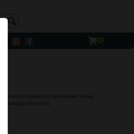
0
e po prostu indikami czy też indyjkami. W kraju
u prawnego tejże rośliny.