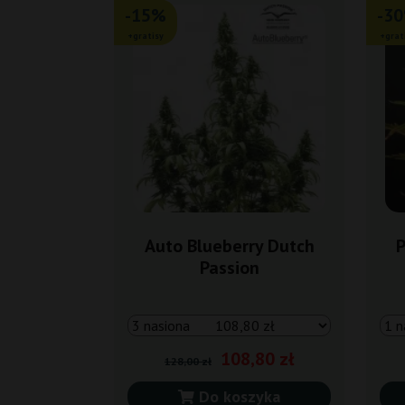
-15%
-3
+gratisy
+grat
Auto Blueberry Dutch
P
Passion
108,80 zł
128,00 zł
Do koszyka