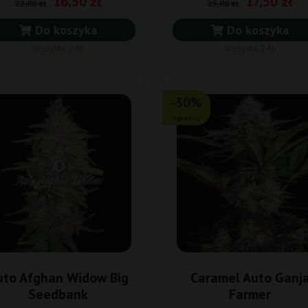
16,50 zł
17,50 zł
22,00 zł
25,00 zł
Do koszyka
Do koszyka
Wysyłka 24h
Wysyłka 24h
-30%
+gratisy
uto Afghan Widow Big
Caramel Auto Ganj
Seedbank
Farmer