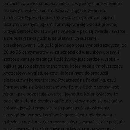
palcach, typowe dla odmian indica, z wyraźnym unerwieniem i
matowym wykończeniem. Kwiaty są gęste, zwarte, o
strukturze typowej dla kushy, z krótkim głównym topem i
licznymi bocznymi pąkami formującymi się wzdłuż głównej
łodygi. Gęstość kwiatów jest wysoka – pąki są twarde i zwarte,
a nie puszyste czy luźne, co ułatwia ich suszenie i
przechowywanie. Długość głównego topa wynosi zazwyczaj od
20 do 35 centymetrów w zależności od warunków uprawy i
zastosowanego treningu. Ilość żywicy jest bardzo wysoka –
pąki są gęsto pokryte trichomami, które nadają im błyszczący,
kryształowy wygląd, co czyni je idealnymi do produkcji
ekstraktów i koncentratów. Podatność na foxtailing, czyli
formowanie się kwiatostanów w formie lisich ogonów, jest
niska – pąki pozostają zwarte i jednolite. Kolor kwiatów to
odcienie zieleni z domieszką fioletu, który może się nasilać w
chłodniejszych temperaturach podczas fazy kwitnienia,
szczególnie w nocy. Łamliwość gałęzi jest umiarkowana –
gałęzie są wystarczająco mocne, aby utrzymać ciężkie pąki, ale
przy silnym wietrze lub dużym obciążeniu mogą wymagać