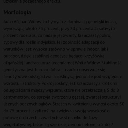
uzyskania pożądanego efektu.
Morfologia
Auto Afghan Widow to hybryda z dominacją genetyki indica,
wynoszącą około 75 procent, przy 20 procentach sativy i 5
procent ruderalis, co nadaje jej zwarty, krzaczasty pokrój
typowy dla roślin indyjskich. Jej zdolność adaptacji do
warunków jest wysoka zarówno w uprawie indoor, jak i
outdoor, dzięki stabilnej genetyce będącej krzyżówką
afgańskiej landrace oraz legendarnej White Widow. Stabilność
genetyczna jest bardzo dobra – rzadko obserwuje się
fenotypowe odstępstwa, a rośliny są jednolite pod względem
wzrostu i struktury. Pokrój rośliny jest krzaczasty z krótkimi
odległościami między węzłami, które nie przekraczają 5 do 8
centymetrów, co sprzyja tworzeniu gęstej, zwartej struktury i
licznych bocznych pąków. Stretch w kwitnieniu wynosi około 50
do 75 procent, czyli roślina zwiększa swoją wysokość o
połowę do trzech czwartych w stosunku do fazy
wegetatywnej. Liście są szerokie, ciemnozielone, o 5 do 7