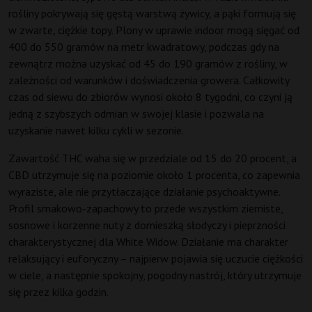
rośliny pokrywają się gęstą warstwą żywicy, a pąki formują się
w zwarte, ciężkie topy. Plony w uprawie indoor mogą sięgać od
400 do 550 gramów na metr kwadratowy, podczas gdy na
zewnątrz można uzyskać od 45 do 190 gramów z rośliny, w
zależności od warunków i doświadczenia growera. Całkowity
czas od siewu do zbiorów wynosi około 8 tygodni, co czyni ją
jedną z szybszych odmian w swojej klasie i pozwala na
uzyskanie nawet kilku cykli w sezonie.
Zawartość THC waha się w przedziale od 15 do 20 procent, a
CBD utrzymuje się na poziomie około 1 procenta, co zapewnia
wyraziste, ale nie przytłaczające działanie psychoaktywne.
Profil smakowo-zapachowy to przede wszystkim ziemiste,
sosnowe i korzenne nuty z domieszką słodyczy i pieprzności
charakterystycznej dla White Widow. Działanie ma charakter
relaksujący i euforyczny – najpierw pojawia się uczucie ciężkości
w ciele, a następnie spokojny, pogodny nastrój, który utrzymuje
się przez kilka godzin.