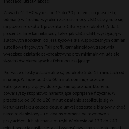
znaczącej utraty jakości.
Zawartość THC wynosi od 15 do 20 procent, co plasuje tę
odmianę w średnio-wysokim zakresie mocy. CBD utrzymuje się
na poziomie około 1 procenta, a CBG wynosi około 0,5 do 1
procenta. Inne kannabinoidy, takie jak CBC i CBN, występują w
śladowych ilościach, co jest typowe dla współczesnych odmian
autofloweringowych. Taki profil kannabinoidowy zapewnia
wyraziste działanie psychoaktywne przy minimalnym udziale
składników niemających efektu odurzającego.
Pierwsze efekty odczuwalne są po około 5 do 15 minutach od
inhalacji. W fazie od 0 do 60 minut dominuje uczucie
euforyczne i przypływ dobrego samopoczucia, któremu
towarzyszy stopniowo narastające odprężenie fizyczne. W
przedziale od 60 do 120 minut działanie stabilizuje się w
kierunku relaksu całego ciała, a umysł pozostaje klarowny, choć
nieco rozleniwiony – to idealny moment na rozmowę z
przyjaciółmi lub słuchanie muzyki. W okresie od 120 do 240
minut sedacja nasila się, a aktywność fizyczna staje się mniej