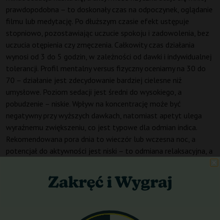
prawdopodobna – to doskonały czas na odpoczynek, oglądanie
filmu lub medytację. Po dłuższym czasie efekt ustępuje
stopniowo, pozostawiając uczucie spokoju i zadowolenia, bez
uczucia otępienia czy zmęczenia. Całkowity czas działania
wynosi od 3 do 5 godzin, w zależności od dawki i indywidualnej
tolerancji. Profil mentalny versus fizyczny oceniamy na 30 do
70 – działanie jest zdecydowanie bardziej cielesne niż
umysłowe. Poziom sedacji jest średni do wysokiego, a
pobudzenie – niskie. Wpływ na koncentrację może być
negatywny przy wyższych dawkach, natomiast apetyt ulega
wyraźnemu zwiększeniu, co jest typowe dla odmian indica.
Rekomendowana pora dnia to wieczór lub wczesna noc, a
potencjał do aktywności jest niski – to odmiana relaksacyjna, a
nie pobudzająca. Po działaniu nie obserwuje się silnego spadku
energii – efekt wygasa łagodnie i naturalnie. Auto Afghan
Widow jest odpowiednia zarówno dla początkujących, jak i
zaawansowanych użytkowników, choć osoby z niską tolerancją
powinny zacząć od małej dawki. Możliwe skutki uboczne to