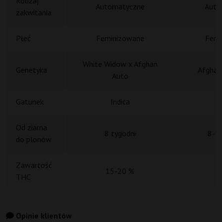
Rodzaj
Automatyczne
Auto
zakwitania
Płeć
Feminizowane
Femi
White Widow x Afghan
Genetyka
Afghan 
Auto
Gatunek
Indica
Od ziarna
8 tygodni
8-10
do plonów
Zawartość
15-20 %
THC
Opinie klientów