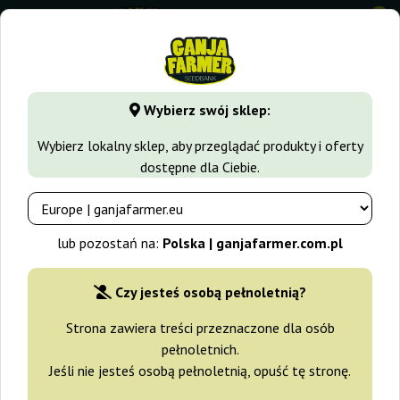
0
GanjaFarmer.com.pl
Odmiany Marihuany
Afghan
Auto 
Wybierz swój sklep:
Auto Afghan Widow Big Seedbank
Wybierz lokalny sklep, aby przeglądać produkty i oferty
dostępne dla Ciebie.
lub pozostań na:
Polska | ganjafarmer.com.pl
Czy jesteś osobą pełnoletnią?
Strona zawiera treści przeznaczone dla osób
pełnoletnich.
Jeśli nie jesteś osobą pełnoletnią, opuść tę stronę.