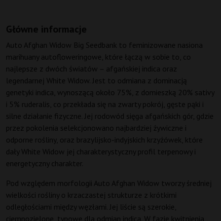
Główne informacje
Auto Afghan Widow Big Seedbank to feminizowane nasiona
marihuany autofloweringowe, które łączą w sobie to, co
najlepsze z dwóch światów – afgańskiej indica oraz
legendarnej White Widow. Jest to odmiana z dominacją
genetyki indica, wynoszącą około 75%, z domieszką 20% sativy
i 5% ruderalis, co przekłada się na zwarty pokrój, gęste pąki i
silne działanie fizyczne. Jej rodowód sięga afgańskich gór, gdzie
przez pokolenia selekcjonowano najbardziej żywiczne i
odporne rośliny, oraz brazylijsko-indyjskich krzyżówek, które
dały White Widow jej charakterystyczny profil terpenowy i
energetyczny charakter.
Pod względem morfologii Auto Afghan Widow tworzy średniej
wielkości rośliny o krzaczastej strukturze z krótkimi
odległościami między węzłami. Jej liście są szerokie,
ciemnozielone, typowe dla odmian indica. W fazie kwitnienia