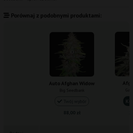
Porównaj z podobnymi produktami:
Afg
Auto Afghan Widow
Gan
Big Seedbank
Ku
Twój wybór
88,00 zł
20