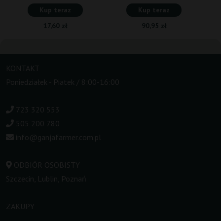
Kup teraz
Kup teraz
17,60 zł
90,95 zł
KONTAKT
Poniedziałek - Piatek / 8:00-16:00
723 320 553
505 200 780
info@ganjafarmer.com.pl
ODBIÓR OSOBISTY
Szczecin, Lublin, Poznań
ZAKUPY