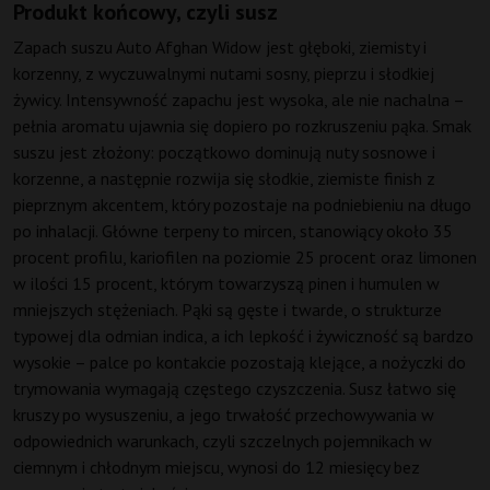
Produkt końcowy, czyli susz
Zapach suszu Auto Afghan Widow jest głęboki, ziemisty i
korzenny, z wyczuwalnymi nutami sosny, pieprzu i słodkiej
żywicy. Intensywność zapachu jest wysoka, ale nie nachalna –
pełnia aromatu ujawnia się dopiero po rozkruszeniu pąka. Smak
suszu jest złożony: początkowo dominują nuty sosnowe i
korzenne, a następnie rozwija się słodkie, ziemiste finish z
pieprznym akcentem, który pozostaje na podniebieniu na długo
po inhalacji. Główne terpeny to mircen, stanowiący około 35
procent profilu, kariofilen na poziomie 25 procent oraz limonen
w ilości 15 procent, którym towarzyszą pinen i humulen w
mniejszych stężeniach. Pąki są gęste i twarde, o strukturze
typowej dla odmian indica, a ich lepkość i żywiczność są bardzo
wysokie – palce po kontakcie pozostają klejące, a nożyczki do
trymowania wymagają częstego czyszczenia. Susz łatwo się
kruszy po wysuszeniu, a jego trwałość przechowywania w
odpowiednich warunkach, czyli szczelnych pojemnikach w
ciemnym i chłodnym miejscu, wynosi do 12 miesięcy bez