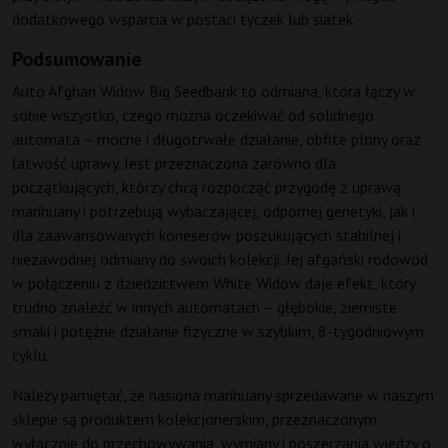
dodatkowego wsparcia w postaci tyczek lub siatek.
Podsumowanie
Auto Afghan Widow Big Seedbank to odmiana, która łączy w
sobie wszystko, czego można oczekiwać od solidnego
automata – mocne i długotrwałe działanie, obfite plony oraz
łatwość uprawy. Jest przeznaczona zarówno dla
początkujących, którzy chcą rozpocząć przygodę z uprawą
marihuany i potrzebują wybaczającej, odpornej genetyki, jak i
dla zaawansowanych koneserów poszukujących stabilnej i
niezawodnej odmiany do swoich kolekcji. Jej afgański rodowód
w połączeniu z dziedzictwem White Widow daje efekt, który
trudno znaleźć w innych automatach – głębokie, ziemiste
smaki i potężne działanie fizyczne w szybkim, 8-tygodniowym
cyklu.
Należy pamiętać, że nasiona marihuany sprzedawane w naszym
sklepie są produktem kolekcjonerskim, przeznaczonym
wyłącznie do przechowywania, wymiany i poszerzania wiedzy o