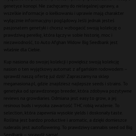
genetyce konopi. Nie zachęcamy do nielegalnej uprawy, a
wszelkie informacje o kiełkowaniu i uprawie mają charakter
wyłącznie informacyjny i poglądowy. Jeśli jednak jesteś
pasjonatem genetyki i chcesz wzbogacić swoją kolekcję o
prawdziwą perełkę, która łączy w sobie historię, moc i
niezawodność, to Auto Afghan Widow Big Seedbank jest
właśnie dla Ciebie.
Kup nasiona do swojej kolekcji i powiększ swoją kolekcję
nasion o ten wyjątkowy automat z afgańskim rodowodem –
sprawdź naszą ofertę już dziś! Zapraszamy na sklep
meganasiona.pl, gdzie znajdziesz najlepsze seeds i strains. To
genetyka od sprawdzonego breeder, która zdobywa pozytywne
reviews na growdiaries. Odmiana jest easy to grow, a jej
resinous buds i wysoka zawartość THC robią wrażenie. To
selection, która zapewnia wysokie yields i doskonały taste.
Roślina jest bardzo productive i aromatic, a dzięki domieszce
ruderalis jest autoflowering. To prawdziwy cannabis seed od Big
Seedbank – sprawdź sama!