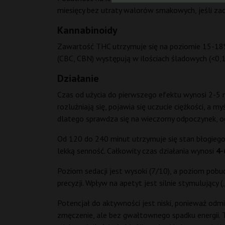
miesięcy bez utraty walorów smakowych, jeśli z
Kannabinoidy
Zawartość THC utrzymuje się na poziomie 15-18%,
(CBC, CBN) występują w ilościach śladowych (<0,
Działanie
Czas od użycia do pierwszego efektu wynosi 2-5 m
rozluźniają się, pojawia się uczucie ciężkości, a 
dlatego sprawdza się na wieczorny odpoczynek, o
Od 120 do 240 minut utrzymuje się stan błogiego
lekką senność. Całkowity czas działania wynosi
4-
Poziom sedacji jest wysoki (7/10), a poziom pobud
precyzji. Wpływ na apetyt jest silnie stymulujący
Potencjał do aktywności jest niski, ponieważ odmi
zmęczenie, ale bez gwałtownego spadku energii. 