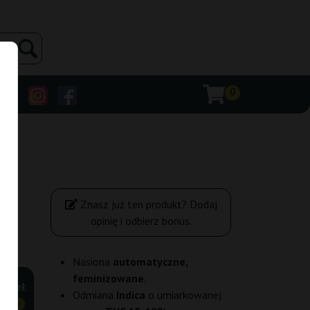
0
Znasz już ten produkt? Dodaj
opinię i odbierz bonus.
Nasiona
automatyczne,
feminizowane
.
,50 zł
Odmiana
Indica
o umiarkowanej
ANIEJ