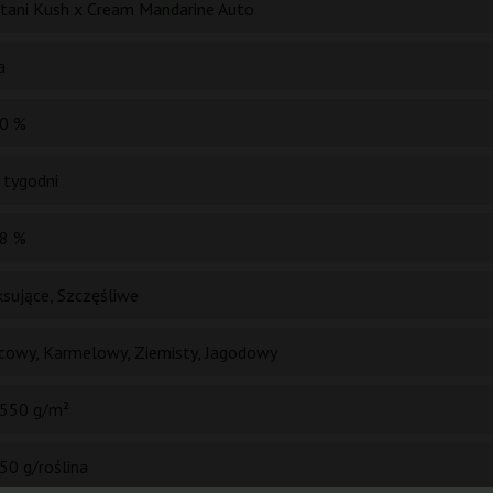
stani Kush x Cream Mandarine Auto
a
0 %
 tygodni
8 %
ksujące, Szczęśliwe
owy, Karmelowy, Ziemisty, Jagodowy
550 g/m²
50 g/roślina