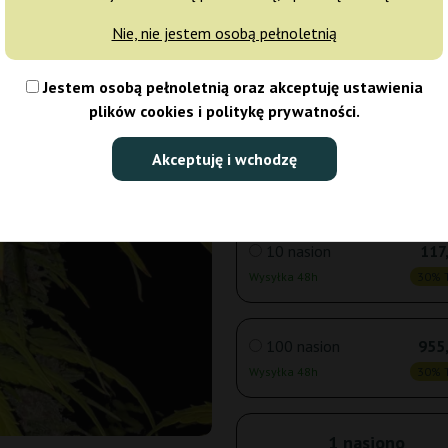
Nie, nie jestem osobą pełnoletnią
3 nasiona
44
Jestem osobą pełnoletnią oraz akceptuję ustawienia
Wysyłka 24h
30% T
plików cookies i politykę prywatności.
5 nasion
67
Akceptuję i wchodzę
Wysyłka 24h
30% T
10 nasion
117
Wysyłka 48h
30% T
100 nasion
955,
Wysyłka 48h
30% T
1 nasiono