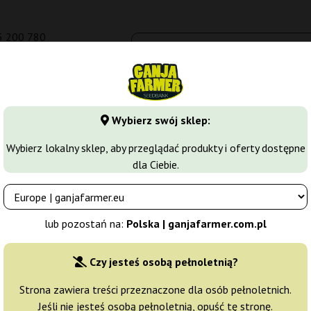
5 200 780
om.pl
Seedbanki
Odmiany marihuany
Growkity
Więcej
Wybierz swój sklep:
arihuany
Nasiona Indica
Purple Mandarine Auto
Wybierz lokalny sklep, aby przeglądać produkty i oferty dostępne
dla Ciebie.
ja Farmer
Producent nasion:
Ganja Farmer
lub pozostań na:
Polska | ganjafarmer.com.pl
Oryginalne opakowanie:
Czy jesteś osobą pełnoletnią?
1 nasiono
17
Strona zawiera treści przeznaczone dla osób pełnoletnich.
Jeśli nie jesteś osobą pełnoletnią, opuść tę stronę.
Wysyłka 24h
30% T