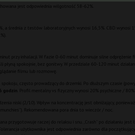
achowana jest odpowiednia wilgotność 58-62%.
 a średnia z testów laboratoryjnych wynosi 16,5%. CBD wynosi 1%
1%).
inut przy inhalacji. W fazie 0-60 minut dominuje silne odprężenie 
myśli płyną spokojnie, bez gonitwy. W przedziale 60-120 minut działa
glądanie filmu lub rozmowę.
 spokoju, często prowadzący do drzemki. Po dłuższym czasie (pow
6 godzin
. Profil mentalny vs fizyczny wynosi 20% psychiczne / 80%
zenia niski (2/10). Wpływ na koncentrację jest obniżający, poniewa
 („munchies”). Rekomendowana pora dnia to wieczór / noc.
ana przygotowuje raczej do relaksu i snu. „Crash” po działaniu jes
Tolerancja użytkownika jest odpowiednia zarówno dla początkując