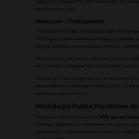
większych ilościach. Możliwe skutki uboczne obe
wrażliwych na THC.
Medyczne / funkcjonalne
Informacja jest taka, że poniższe dane nie stano
Potencjalne zastosowania obejmują przewlekły ból
sprzyja działanie przeciwzapalne mircenu i karyofy
Wpływ na sen jest bardzo pomocny, ponieważ skraca
na THC może zwiększać lęk przy wysokiej dawce. D
Interakcja z CBD polega na tym, że dodanie CBD w
dawkowanie przy inhalacji wynosi 0,05-0,1 g dla
większości użytkowników.
Morfologia Purple Mandarine Au
Dominacja genetyczna wynosi
90% genów indica
Zdolność adaptacji do warunków jest bardzo wysok
genetyczna, z której pochodzą rodzice, to Pakis