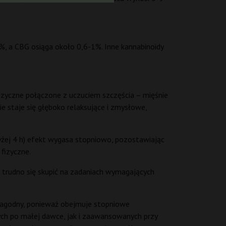
, a CBG osiąga około 0,6-1%. Inne kannabinoidy
fizyczne połączone z uczuciem szczęścia – mięśnie
nie staje się głęboko relaksujące i zmysłowe,
yżej 4 h) efekt wygasa stopniowo, pozostawiając
 fizyczne.
ż trudno się skupić na zadaniach wymagających
t łagodny, ponieważ obejmuje stopniowe
ych po małej dawce, jak i zaawansowanych przy