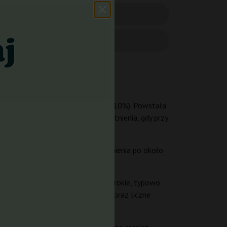
0%) z subtelnym wkładem sativy (10%). Powstała
atrakcyjną wizualnie końcówkę kwitnienia, gdy przy
omatycznie przechodzi w fazę kwitnienia po około
iczonej przestrzeni. Liście są szerokie, typowo
i zwarte, tworzą długi główny top oraz liczne