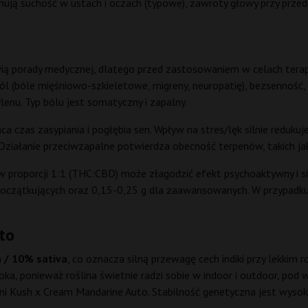
jmują suchość w ustach i oczach (typowe), zawroty głowy przy prz
wią porady medycznej, dlatego przed zastosowaniem w celach terap
 (bóle mięśniowo-szkieletowe, migreny, neuropatię), bezsenność, 
lenu. Typ bólu jest somatyczny i zapalny.
 czas zasypiania i pogłębia sen. Wpływ na stres/lęk silnie redukuj
ziałanie przeciwzapalne potwierdza obecność terpenów, takich jak 
 proporcji 1:1 (THC:CBD) może złagodzić efekt psychoaktywny i si
 początkujących oraz 0,15-0,25 g dla zaawansowanych. W przypadk
to
 / 10% sativa
, co oznacza silną przewagę cech indiki przy lekkim 
a, ponieważ roślina świetnie radzi sobie w indoor i outdoor, pod 
tani Kush x Cream Mandarine Auto. Stabilność genetyczna jest wyso