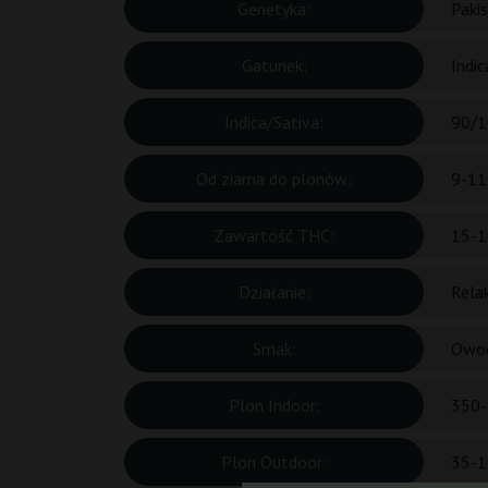
Genetyka:
Paki
Gatunek:
Indic
Indica/Sativa:
90/1
Od ziarna do plonów:
9-11
Zawartość THC:
15-1
Działanie:
Rela
Smak:
Owoc
Plon Indoor:
350-
Plon Outdoor:
35-1