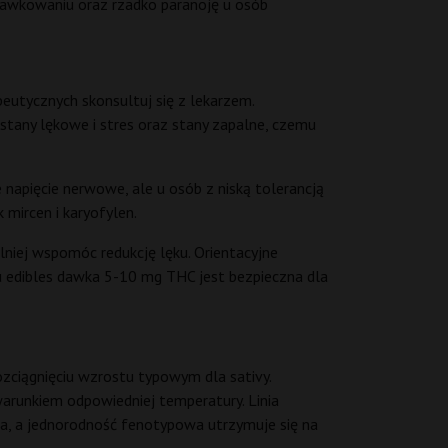
edawkowaniu oraz rzadko paranoję u osób
eutycznych skonsultuj się z lekarzem.
stany lękowe i stres oraz stany zapalne, czemu
e napięcie nerwowe, ale u osób z niską tolerancją
mircen i karyofylen.
lniej wspomóc redukcję lęku. Orientacyjne
u edibles dawka 5-10 mg THC jest bezpieczna dla
rozciągnięciu wzrostu typowym dla sativy.
warunkiem odpowiedniej temperatury. Linia
ka, a jednorodność fenotypowa utrzymuje się na