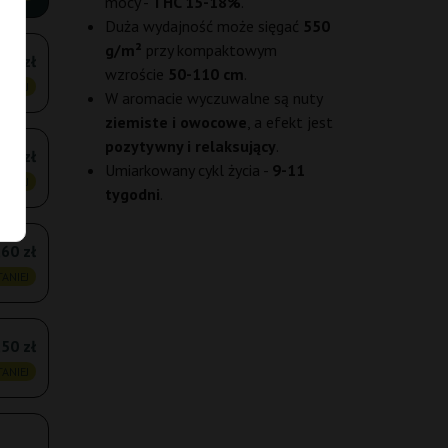
mocy -
THC 15-18%
.
Duża wydajność może sięgać
550
g/m²
przy kompaktowym
,10 zł
wzroście
50-110 cm
.
ANIEJ
W aromacie wyczuwalne są nuty
ziemiste i owocowe
, a efekt jest
pozytywny i relaksujący
.
,90 zł
Umiarkowany cykl życia -
9-11
ANIEJ
tygodni
.
,60 zł
ANIEJ
50 zł
ANIEJ