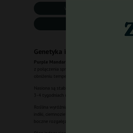
Wysokość:
50-1
CBD:
1 %
Genetyka i charakterystyka Pur
Purple Mandarine Auto
to w pełni feminizowana
z połączenia sprawdzonych linii: Pakistani Kush x
obniżeniu temperatur pąki i liście nabierają głęboki
Nasiona są stabilne genetycznie, a autofloweringo
3-4 tygodniach od siewu. Odmiana posiada geny rud
Roślina wyróżnia się zwartym, krzaczastym pokroj
indiki, ciemnozielone, a w końcowej fazie kwitnie
boczne rozgałęzienia.