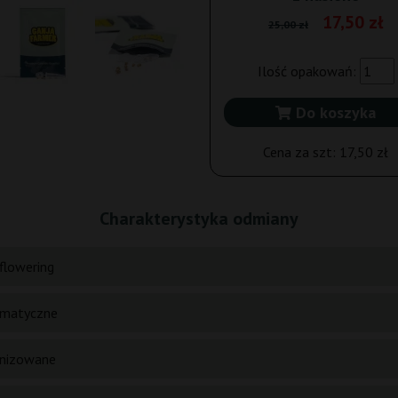
17,50 zł
25,00 zł
Ilość opakowań:
Do koszyka
Cena za szt:
17,50 zł
Charakterystyka odmiany
flowering
matyczne
nizowane