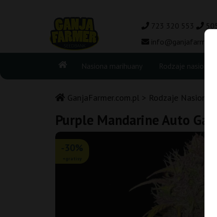
723 320 553
50
info@ganjafarmer.c
Nasiona marihuany
Rodzaje nasion
GanjaFarmer.com.pl
Rodzaje Nasion M
Purple Mandarine Auto Gan
-30%
+gratisy