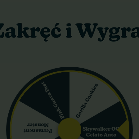
10 cm
ple Mandarine Auto
 odmiana autofloweringowa, w której dominuje genetyka indica (9
 Cream Mandarine Auto, co nadaje jej unikalny profil smakowy oraz 
ego fioletu.
Pink Guava Fast
Gorilla Cookies
wy charakter sprawia, że niezależnie od długości dnia roślina aut
eralis, co czyni ją w pełni automatyczną.
em z krótkimi międzywęźlami, co czyni ją idealną do uprawy w ogran
nia często wybarwiają się na purpurowo. Kwiaty są gęste, żywiczne 
Monster
Skywalker OG
Permanent
Gelato Auto