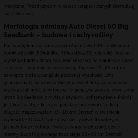
medycznej. Przed użyciem w celach terapeutycznych skonsultuj
się z lekarzem.
Morfologia odmiany Auto Diesel 60 Big
Seedbank – budowa i cechy rośliny
Pod względem morfologicznym Auto Diesel 60 to hybryda o
dominacji indiki (50% indica, 45% sativa, 5% ruderalis). Roślina
wykazuje bardzo dobrą zdolność adaptacji do warunków indoor
i outdoor – w pomieszczeniu osiąga typowo 45–85 cm, na
zewnątrz może urosnąć do podobnej wysokości. Linia
genetyczna to krzyżówka Diesel x Diesel Auto, co zapewnia
wysoką stabilność genetyczną. Ta genetyka została stworzona
przez Big Seedbank z myślą o szybkim i obfitym plonie. Pokrój
jest krzaczasty, z licznymi gałęziami bocznymi i średniej
długości międzywęźlami (5–10 cm). Stretch w kwitnieniu
wynosi 80–100%. Liście są wąskie, typowe dla sativy, o
jasnozielonym kolorze. Kwiaty tworzą wydłużone, gęste
klastry, długość głównego topa sięga 20–30 cm. Gęstość