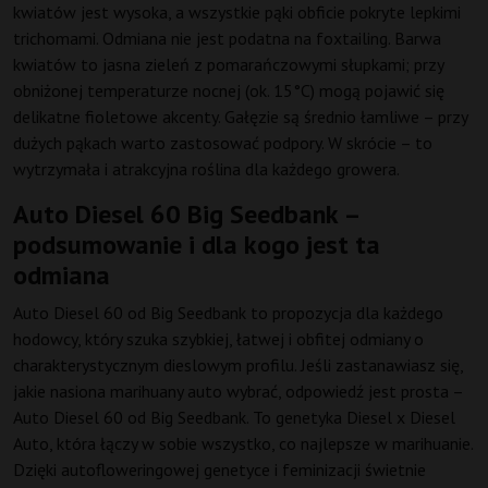
kwiatów jest wysoka, a wszystkie pąki obficie pokryte lepkimi
trichomami. Odmiana nie jest podatna na foxtailing. Barwa
kwiatów to jasna zieleń z pomarańczowymi słupkami; przy
obniżonej temperaturze nocnej (ok. 15°C) mogą pojawić się
delikatne fioletowe akcenty. Gałęzie są średnio łamliwe – przy
dużych pąkach warto zastosować podpory. W skrócie – to
wytrzymała i atrakcyjna roślina dla każdego growera.
Auto Diesel 60 Big Seedbank –
podsumowanie i dla kogo jest ta
odmiana
Auto Diesel 60 od Big Seedbank to propozycja dla każdego
hodowcy, który szuka szybkiej, łatwej i obfitej odmiany o
charakterystycznym dieslowym profilu. Jeśli zastanawiasz się,
jakie nasiona marihuany auto wybrać, odpowiedź jest prosta –
Auto Diesel 60 od Big Seedbank. To genetyka Diesel x Diesel
Auto, która łączy w sobie wszystko, co najlepsze w marihuanie.
Dzięki autofloweringowej genetyce i feminizacji świetnie