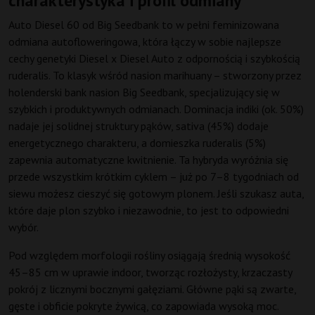
charakterystyka i profil odmiany
Auto Diesel 60 od Big Seedbank to w pełni feminizowana
odmiana autofloweringowa, która łączy w sobie najlepsze
cechy genetyki Diesel x Diesel Auto z odpornością i szybkością
ruderalis. To klasyk wśród nasion marihuany – stworzony przez
holenderski bank nasion Big Seedbank, specjalizujący się w
szybkich i produktywnych odmianach. Dominacja indiki (ok. 50%)
nadaje jej solidnej struktury pąków, sativa (45%) dodaje
energetycznego charakteru, a domieszka ruderalis (5%)
zapewnia automatyczne kwitnienie. Ta hybryda wyróżnia się
przede wszystkim krótkim cyklem – już po 7–8 tygodniach od
siewu możesz cieszyć się gotowym plonem. Jeśli szukasz auta,
które daje plon szybko i niezawodnie, to jest to odpowiedni
wybór.
Pod względem morfologii rośliny osiągają średnią wysokość
45–85 cm w uprawie indoor, tworząc rozłożysty, krzaczasty
pokrój z licznymi bocznymi gałęziami. Główne pąki są zwarte,
gęste i obficie pokryte żywicą, co zapowiada wysoką moc.