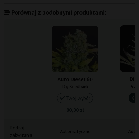
Porównaj z podobnymi produktami:
Die
Auto Diesel 60
Gan
Big Seedbank
Ku
Twój wybór
88,00 zł
1
Rodzaj
Automatyczne
Auto
zakwitania