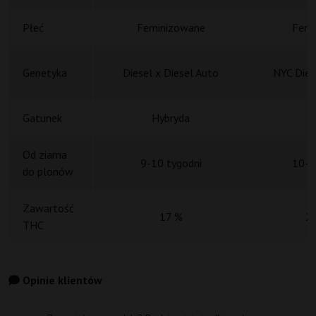
Płeć
Feminizowane
Femi
Genetyka
Diesel x Diesel Auto
NYC Dies
Gatunek
Hybryda
H
Od ziarna
9-10 tygodni
10-1
do plonów
Zawartość
17 %
2
THC
Opinie klientów