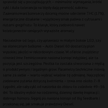
sprawdzi się u początkujących – minimalne wymagania, krótki
cykl i duża tolerancja na błędy dają pewność sukcesu.
Zaawansowani koneserzy docenią mocne uderzenie THC (17%),
energetyczne działanie i wyjątkowy smak paliwa z cytrusami i
nutami grejpfrutu. To klasyk, który zadowoli nawet
kolekcjonerów ceniących wyraziste aromaty.
Niezależnie od tego, czy uprawiasz w małym boksie LED, czy
na słonecznym balkonie – Auto Diesel 60 dostarczy plon
wysokiej jakości w rekordowym czasie. W ofercie znajdziesz
również inne feminizowane nasiona konopi indyjskiej, ale ta
pozycja jest szczególna. Pestka ta została stworzona z myślą
o produktywnym i legalnym grow. Parametry techniczne mówią
same za siebie – warto wybrać właśnie tę odmianę. Najczęściej
zadawane pytania dotyczą kwitnienia – trwa ono około 7–8
tygodni, ale cały cykl od nasionka do zbioru to zaledwie 49–56
dni. To idealny wybór na codzienną, dzienną dawkę inspiracji i
dobrego humoru. Sięgnij po nasiona konopi od Big Seedbank i
przekonaj się, jak smakuje prawdziwy Diesel.