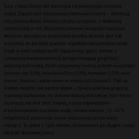
Susz z Auto Diesel 60 zachwyca od pierwszego otwarcia
słoika. Zapach jest intensywny i wielowarstwowy – dominują
nuty paliwa diesla, świeżej cytryny i przypraw, z delikatną
ziemistością w tle. Dla kolekcjonerów ceniących klasyczne
dieslowe aromaty to prawdziwa perełka. Aromat jest tak
wyrazisty, że już kilka gramów wypełnia całe pomieszczenie.
Smak w pełni oddaje profil zapachowy: gęsty, dymny, z
cytrusową kwaskowatością (przypominającą grejpfrut) i
pieprzną końcówką. Profil terpenowy tworzą przede wszystkim
limonen (ok. 30%), beta-kariofilen (20%), humulen (15%) oraz
mircen, linalool i alpha-pinen w mniejszych ilościach. Pąki są
średnio zwarte, ale bardzo lepkie – żywica pokrywa je gęstą
warstwą trichomów, co ułatwia dalszą ekstrakcję. Susz łatwo
się kruszy, nie jest zbyt twardy, a przy odpowiednim
przechowywaniu (szczelne słoiki, ciemne miejsce, 55–62%
wilgotności) zachowuje swoje właściwości przez wiele
miesięcy. To jedna z tych odmian, która nawet po długim czasie
nie traci dieslowej mocy.