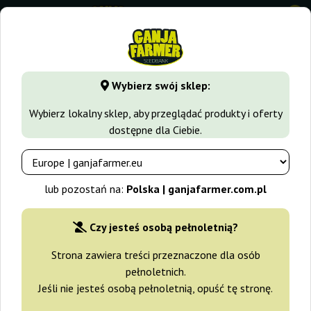
0
GanjaFarmer.com.pl
Odmiany Marihuany
Diesel
Auto Di
Wybierz swój sklep:
Auto Diesel 60 Big Seedbank
Wybierz lokalny sklep, aby przeglądać produkty i oferty
dostępne dla Ciebie.
lub pozostań na:
Polska | ganjafarmer.com.pl
Czy jesteś osobą pełnoletnią?
Strona zawiera treści przeznaczone dla osób
pełnoletnich.
Jeśli nie jesteś osobą pełnoletnią, opuść tę stronę.