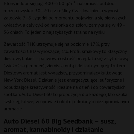
Plony indoor sięgają 400–500 g/m², natomiast outdoor
można uzyskać 30–70 g z rośliny. Czas kwitnienia wynosi
zaledwie 7–8 tygodni od momentu pojawienia się pierwszych
kwiatów, a cały cykl od nasionka do zbioru zamyka się w 49–
56 dniach. To jeden z najszybszych strains na rynku.
Zawartość THC utrzymuje się na poziomie 17%, przy
zawartości CBD wynoszącej 1%. Profil smakowy to klasyczny
dieslowy bukiet – paliwowa ostrość przeplata się z cytrusową
świeżością (limonen), ziemistą nutą i delikatnym grejpfrutem.
Dieslowy aromat jest wyrazisty, przypominający kultowego
New York Diesel. Działanie jest energetyzujące, euforyczne i
pobudzające kreatywność, idealne na dzień i do towarzyskich
spotkań. Auto Diesel 60 to propozycja dla każdego, kto szuka
szybkiej, łatwej w uprawie i obfitej odmiany o niezapomnianym
aromacie.
Auto Diesel 60 Big Seedbank – susz,
aromat, kannabinoidy i działanie