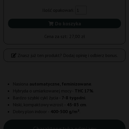
Ilość opakowań:
Do koszyka
Cena za szt:
27,00 zł
Znasz już ten produkt? Dodaj opinię i odbierz bonus.
Nasiona
automatyczne, feminizowane
.
Hybryda o umiarkowanej mocy -
THC 17%
.
Bardzo szybki cykl życia -
7-8 tygodni
.
Niski, kompaktowy wzrost -
45-85 cm
.
Dobry plon indoor -
400-500 g/m²
.
Charakterystyka odmiany