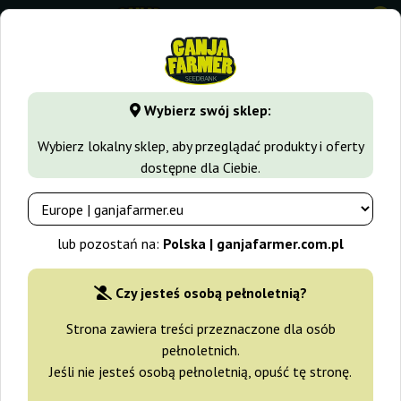
0
GanjaFarmer.com.pl
Home
Nasiona marihuany Gdynia
Wybierz swój sklep:
Nasiona marihuany Gdynia
Wybierz lokalny sklep, aby przeglądać produkty i oferty
dostępne dla Ciebie.
Nasiona marihuany
prezentowane w naszym kelpie
internetowym, to wysokogatunkowe produkty. Pestki konopi są
w 100% legalne i pochodzą wyłącznie od sprawdzonych i
lub pozostań na:
Polska | ganjafarmer.com.pl
renomowanych dostawców. Kolekcjonowanie nasion to
fantastyczne hobby, do którego serdecznie zachęcamy.
Zbieranie pestek pozwala nie tylko zabezpieczyć linię
Czy jesteś osobą pełnoletnią?
genetyczną cennych roślin. To również świetna inwestycja.
Strona zawiera treści przeznaczone dla osób
Wartość nasion marihuany może znacząco wzrosnąć, kiedy
pełnoletnich.
przepisy w Polsce ulegną zmienianie i uprawa marihuany będzie
Jeśli nie jesteś osobą pełnoletnią, opuść tę stronę.
w Polsce w pełni legalna. Jeśli więc interesują Cię
wysokogatunkowe pestki konopi, koniecznie wybierz nasze