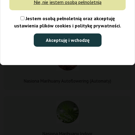
Nie, nie jestem osobą pełnoletnią
starannie wyselekcjonowane produkty i zamów je wprost pod
wskazany przez siebie adres. Dyskretna przesyłka dotrze do
Jestem osobą pełnoletnią oraz akceptuję
Ciebie, najszybciej jak to będzie możliwe!
ustawienia plików cookies i politykę prywatności.
Rodzaje Nasion Marihuany
Akceptuję i wchodzę
Nasiona Marihuany Autoflowering (Automaty)
Nasiona Marihuany Indoor