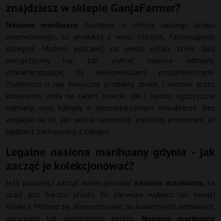
znajdziesz w sklepie GanjaFarmer?
Nasiona marihuany
dostępne w ofercie naszego sklepu
internetowego, to produkty z wielu różnych, fascynujących
kategorii. Możesz postawić na pestki roślin, które dają
energetyczny haj, lub wybrać nasiona odmiany,
charakteryzującej się właściwościami prozdrowotnymi.
Znajdziesz u nas klasyczne produkty, znane i cenione przez
koneserów zioła na całym świecie, jak i bardzo egzotyczne
odmiany, oraz hybrydy o niepowtarzalnym charakterze. Bez
względu na to, jaki pestki zamówisz, jesteśmy przekonani, że
będziesz zachwycony z zakupu!
Legalne nasiona marihuany gdynia - jak
zacząć je kolekcjonować?
Jeśli planujesz zacząć kolekcjonować
nasiona marihuany,
to
start jest bardzo prosty. Po pierwsze wybierz cel swojej
kolekcji. Możesz się skoncentrować na konkretnych odmianach,
gatunkach lub pochodzeniu pestek.
Nasiona marihuany