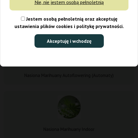
Nie, nie jestem osobą pełnoletnią
nielegalne, a prezentowane
nasiona marihuany
mogą być
wykorzystane jedynie do celów kolekcjonerskich.
Jestem osobą pełnoletnią oraz akceptuję
ustawienia plików cookies i politykę prywatności.
Rodzaje Nasion Marihuany
Akceptuję i wchodzę
Nasiona Marihuany Autoflowering (Automaty)
Nasiona Marihuany Indoor