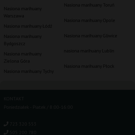
Nasiona marihuany Toruń
Nasiona marihuany
Warszawa
Nasiona marihuany Opole
Nasiona marihuany Łódź
Nasiona marihuany Gliwice
Nasiona marihuany
Bydgoszcz
nasiona marihuany Lublin
Nasiona marihuany
Zielona Góra
Nasiona marihuany Płock
Nasiona marihuany Tychy
KONTAKT
Poniedziałek - Piatek / 8:00-16:00
723 320 553
505 200 780