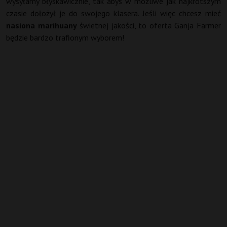
wysyłamy błyskawicznie, tak abyś w możliwe jak najkrótszym
czasie dołożył je do swojego klasera. Jeśli więc chcesz mieć
nasiona marihuany
świetnej jakości, to oferta Ganja Farmer
będzie bardzo trafionym wyborem!