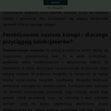
ustalić jakie
nasiona
najbardziej Cię interesują, oraz ile sztuk
Zakręć
planujesz zamówić. W naszym sklepie, decydując się na
Nie chcę gratisu
zamówienie większej ilości pestek, możesz liczyć na ciekawe
rabaty i promocje. Aby dowiedzieć się więcej, koniecznie
sprawdź ofertę naszego sklepu!
Feminizowane nasiona konopi - dlaczego
przyciągają kolekcjonerów?
Feminizowane nasiona
to rodzaj produktów, które cieszą się
wyjątkową popularnością. Jest to w pełni zrozumiałe,
ponieważ wielu kolekcjonerów i aktywistów wierzy, że
niebawem przepisy dotyczące uprawy konopi w naszym kraju
ulegną zmianie. W praktyce mogłoby to oznaczać, że każda
osoba oczarowana światem marihuany, mogłaby hodować
konkretne odmiany na własny użytek. Feminizowane odmiany
to świetne rozwiązanie, ponieważ tego rodzaju pestki dają
prawie 100% gwarancję tego, że wyrosną z nich odmiany
żeńskie, czyli te, które zapewniają jakościowe plony.
Kolekcjonerzy na całym świecie uwielbiają ten typ ziaren i