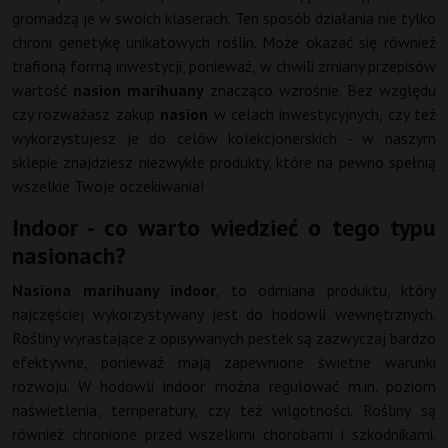
gromadzą je w swoich klaserach. Ten sposób działania nie tylko
chroni genetykę unikatowych roślin. Może okazać się również
trafioną formą inwestycji, ponieważ, w chwili zmiany przepisów
wartość
nasion marihuany
znacząco wzrośnie. Bez względu
czy rozważasz zakup
nasion
w celach inwestycyjnych, czy też
wykorzystujesz je do celów kolekcjonerskich - w naszym
sklepie znajdziesz niezwykłe produkty, które na pewno spełnią
wszelkie Twoje oczekiwania!
Indoor - co warto wiedzieć o tego typu
nasionach?
Nasiona marihuany indoor
, to odmiana produktu, który
najczęściej wykorzystywany jest do hodowli wewnętrznych.
Rośliny wyrastające z opisywanych pestek są zazwyczaj bardzo
efektywne, ponieważ mają zapewnione świetne warunki
rozwoju. W hodowli indoor można regulować m.in. poziom
naświetlenia, temperatury, czy też wilgotności. Rośliny są
również chronione przed wszelkimi chorobami i szkodnikami.