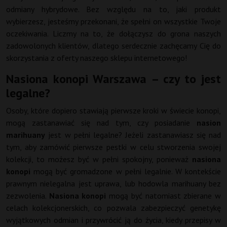
odmiany hybrydowe. Bez względu na to, jaki produkt
wybierzesz, jesteśmy przekonani, że spełni on wszystkie Twoje
oczekiwania. Liczmy na to, że dołączysz do grona naszych
zadowolonych klientów, dlatego serdecznie zachęcamy Cię do
skorzystania z oferty naszego sklepu internetowego!
Nasiona konopi Warszawa – czy to jest
legalne?
Osoby, które dopiero stawiają pierwsze kroki w świecie konopi,
mogą zastanawiać się nad tym, czy posiadanie
nasion
marihuany
jest w pełni legalne? Jeżeli zastanawiasz się nad
tym, aby zamówić pierwsze pestki w celu stworzenia swojej
kolekcji, to możesz być w pełni spokojny, ponieważ
nasiona
konopi
mogą być gromadzone w pełni legalnie. W kontekście
prawnym nielegalna jest uprawa, lub hodowla marihuany bez
zezwolenia.
Nasiona konopi
mogą być natomiast zbierane w
celach kolekcjonerskich, co pozwala zabezpieczyć genetykę
wyjątkowych odmian i przywrócić ją do życia, kiedy przepisy w