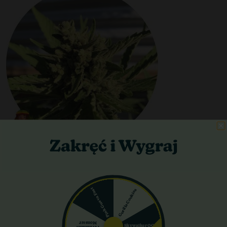
Krzyżówka Strawberry Banana i Red Poison Auto. THC 15–20%.
Odmiana o intensywnej produkcji żywicy, owocowym aromacie
z nutami przypraw i wyraźnym efekcie relaksującym.
Pink Guava Fast
Gorilla Cookies
Rainbow Candy XL Auto
Monster
Skywalker OG