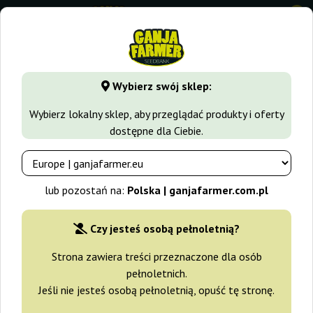
0
GanjaFarmer.com.pl
Blog
Odmiany
TOP 5 wystrzałowy
Wybierz swój sklep:
Blog Ganja Farmer
Wybierz lokalny sklep, aby przeglądać produkty i oferty
dostępne dla Ciebie.
TOP 5 wystrzałowych nowości
Ganja Farmer Seeds
lub pozostań na:
Polska | ganjafarmer.com.pl
2022-08-01
Czy jesteś osobą pełnoletnią?
Ganja Farmer Seeds
Strona zawiera treści przeznaczone dla osób
Ganja Farmer Seeds to seedbank współpracujący z
pełnoletnich.
producentami z całego świata, oferujący wysokiej jakości
Jeśli nie jesteś osobą pełnoletnią, opuść tę stronę.
nasiona kolekcjonerskie. Stabilna genetyka i selekcja materiału
sprawiają, że oferta jest dopracowana i przewidywalna.