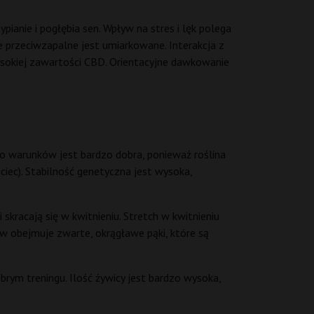
ianie i pogłębia sen. Wpływ na stres i lęk polega
e przeciwzapalne jest umiarkowane. Interakcja z
sokiej zawartości CBD. Orientacyjne dawkowanie
do warunków jest bardzo dobra, ponieważ roślina
jciec). Stabilność genetyczna jest wysoka,
kracają się w kwitnieniu. Stretch w kwitnieniu
tów obejmuje zwarte, okrągławe pąki, które są
ym treningu. Ilość żywicy jest bardzo wysoka,