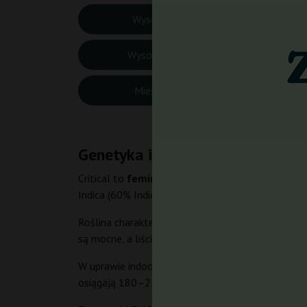
Wysokość Indoor:
80-1
Wysokość Outdoor:
180-
Miesiąc zbiorów:
Późn
Genetyka i charakterystyka Criti
Critical to
feminizowane nasiona konopi
o foto
Indica (60% Indica / 40% Sativa). Genetyka ta łą
Roślina charakteryzuje się kompaktowym, krzaczas
są mocne, a liście szerokie i ciemnozielone, co jes
W uprawie indoor wysokość wynosi 80–140 cm, a c
osiągają 180–220 cm, a zbiory przypadają na póź