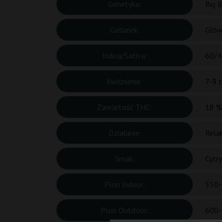
Genetyka:
Big 
Gatunek:
Głów
Indica/Sativa:
60/4
Kwitnienie:
7-9 
Zawartość THC:
18 %
Działanie:
Rela
Smak:
Cytr
Plon Indoor:
550-
Plon Outdoor:
600-