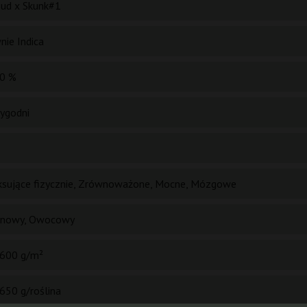
Bud x Skunk#1
nie Indica
0 %
tygodni
ksujące fizycznie, Zrównoważone, Mocne, Mózgowe
ynowy, Owocowy
600 g/m²
650 g/roślina