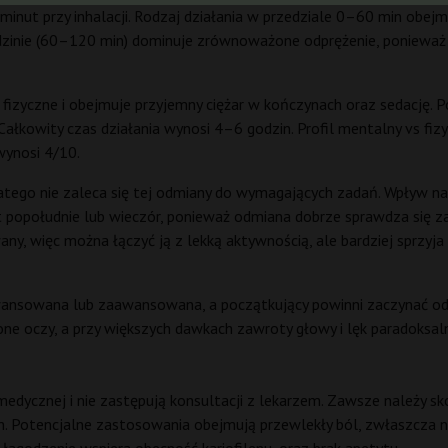
minut przy inhalacji. Rodzaj działania w przedziale 0–60 min ob
odzinie (60–120 min) dominuje zrównoważone odprężenie, ponieważ u
fizyczne i obejmuje przyjemny ciężar w kończynach oraz sedację. P
ałkowity czas działania wynosi 4–6 godzin. Profil mentalny vs fiz
wynosi 4/10.
latego nie zaleca się tej odmiany do wymagających zadań. Wpływ na
t popołudnie lub wieczór, ponieważ odmiana dobrze sprawdza się z
y, więc można łączyć ją z lekką aktywnością, ale bardziej sprzyja re
wansowana lub zaawansowana, a początkujący powinni zaczynać od 
e oczy, a przy większych dawkach zawroty głowy i lęk paradoksaln
edycznej i nie zastępują konsultacji z lekarzem. Zawsze należy s
. Potencjalne zastosowania obejmują przewlekły ból, zwłaszcza neu