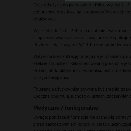
Czas od użycia do pierwszego efektu wynosi 2–5 
pobudzenie oraz lekki haj kreatywny. W drugiej g
relaksować.
W przedziale 120–240 min działanie jest głównie 
stopniowo wygasa i pozostawia uczucie spokoju. C
Poziom sedacji wynosi 6/10. Poziom pobudzenia 
Wpływ na koncentrację polega na jej obniżeniu, d
efekcie "munchies". Rekomendowaną porą dnia jes
Potencjał do aktywności vs relaksu jest umiarkowan
sprzyja zasypianiu.
Tolerancja użytkownika powinna być średnio zaa
uboczne obejmują suchość w ustach, zaczerwienion
Medyczne / funkcjonalne
Uwaga: poniższe informacje nie stanowią porady m
przed zastosowaniem konopi w celach leczniczych