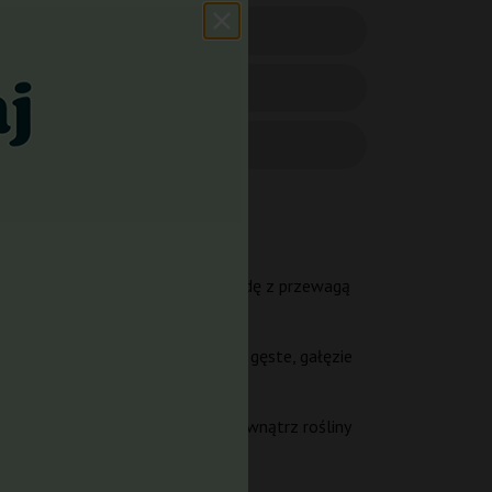
Big Bud i Skunk #1, co dało hybrydę z przewagą
em i stabilnością Skunk #1.
estrzeni. Międzywęźla są średnio gęste, gałęzie
zy optymalnych warunkach. Na zewnątrz rośliny