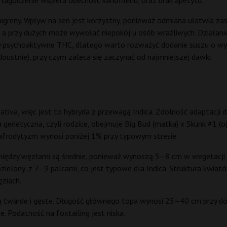
łagodzenie wspiera obecność kariofilenu, oraz brak apetytu.
greny. Wpływ na sen jest korzystny, ponieważ odmiana ułatwia zasyp
, a przy dużych może wywołać niepokój u osób wrażliwych. Działani
 psychoaktywne THC, dlatego warto rozważyć dodanie suszu o wy
oustnie), przy czym zaleca się zaczynać od najmniejszej dawki.
iva, więc jest to hybryda z przewagą Indica. Zdolność adaptacji 
nia genetyczna, czyli rodzice, obejmuje Big Bud (matka) x Skunk #1 (o
frodytyzm wynosi poniżej 1% przy typowym stresie.
między węzłami są średnie, ponieważ wynoszą 5–8 cm w wegetacji i s
ozielony, z 7–9 palcami, co jest typowe dla Indica. Struktura kwia
ziach.
 twarde i gęste. Długość głównego topa wynosi 25–40 cm przy dobr
. Podatność na foxtailing jest niska.