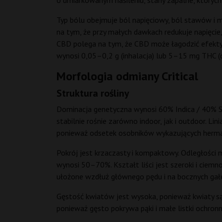
o umiarkowanym nasileniu, stany zapalne, których 
Typ bólu obejmuje ból napięciowy, ból stawów i mi
na tym, że przy małych dawkach redukuje napięcie
CBD polega na tym, że CBD może łagodzić efekty
wynosi 0,05–0,2 g (inhalacja) lub 5–15 mg THC (d
Morfologia odmiany Critical
Struktura rośliny
Dominacja genetyczna wynosi 60% Indica / 40% Sat
stabilnie rośnie zarówno indoor, jak i outdoor. Li
ponieważ odsetek osobników wykazujących herma
Pokrój jest krzaczasty i kompaktowy. Odległości 
wynosi 50–70%. Kształt liści jest szeroki i ciemn
ułożone wzdłuż głównego pędu i na bocznych gałę
Gęstość kwiatów jest wysoka, ponieważ kwiaty są
ponieważ gęsto pokrywa pąki i małe listki ochronne