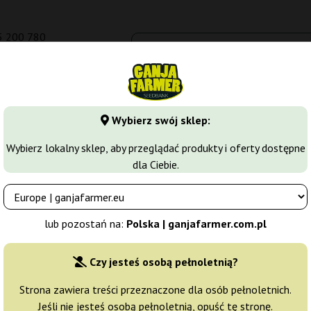
5 200 780
om.pl
Seedbanki
Odmiany marihuany
Growkity
Więcej
Wybierz swój sklep:
y
Critical
Critical
Wybierz lokalny sklep, aby przeglądać produkty i oferty dostępne
dla Ciebie.
Producent nasion:
Ganja Farmer
lub pozostań na:
Polska | ganjafarmer.com.pl
Oryginalne opakowanie:
Czy jesteś osobą pełnoletnią?
1 nasiono
17
Strona zawiera treści przeznaczone dla osób pełnoletnich.
Jeśli nie jesteś osobą pełnoletnią, opuść tę stronę.
Wysyłka 24h
30% T