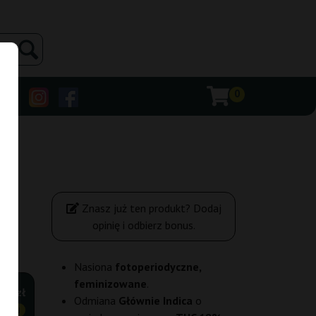
0
Znasz już ten produkt? Dodaj
opinię i odbierz bonus.
Nasiona
fotoperiodyczne,
feminizowane
.
,50 zł
Odmiana
Głównie Indica
o
ANIEJ