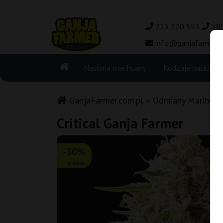
723 320 553
50
info@ganjafarmer.c
Nasiona marihuany
Rodzaje nasion
GanjaFarmer.com.pl
Odmiany Marihuan
Critical Ganja Farmer
-30%
+gratisy