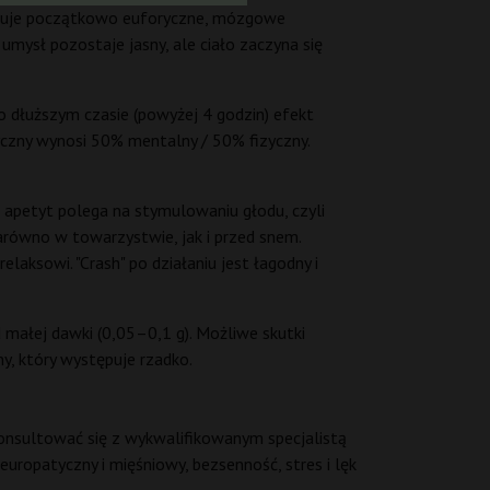
ejmuje początkowo euforyczne, mózgowe
mysł pozostaje jasny, ale ciało zaczyna się
o dłuższym czasie (powyżej 4 godzin) efekt
yczny wynosi 50% mentalny / 50% fizyczny.
 apetyt polega na stymulowaniu głodu, czyli
arówno w towarzystwie, jak i przed snem.
laksowi. "Crash" po działaniu jest łagodny i
małej dawki (0,05–0,1 g). Możliwe skutki
y, który występuje rzadko.
konsultować się z wykwalifikowanym specjalistą
ropatyczny i mięśniowy, bezsenność, stres i lęk