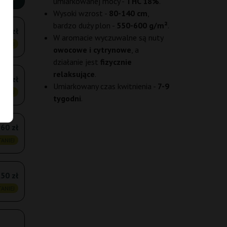
umiarkowanej mocy -
THC 18%
.
Wysoki wzrost -
80-140 cm
,
bardzo duży plon -
550-600 g/m²
.
,10 zł
W aromacie wyczuwalne są nuty
ANIEJ
owocowe i cytrynowe
, a
działanie jest
fizycznie
relaksujące
.
,90 zł
Umiarkowany czas kwitnienia -
7-9
ANIEJ
tygodni
.
,60 zł
ANIEJ
50 zł
ANIEJ