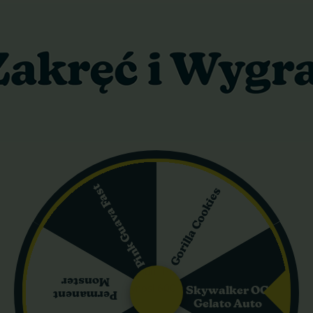
40 cm
220 cm
y wrzesień
cal
periodycznym cyklu kwitnienia. Odmiana powstała ze skrzyżowania 
Pink Guava Fast
Gorilla Cookies
czy masywne plony i zwartą strukturę Big Bud z aromatycznym profil
tym pokrojem i doskonale nadaje się do uprawy w ograniczonej prz
t typowe dla Indica.
zas kwitnienia trwa 7–9 tygodni. Plony sięgają
550–600 g/m²
pr
Monster
ny wrzesień. Plon outdoor wynosi 600–650 g z rośliny.
Skywalker OG
Permanent
Gelato Auto