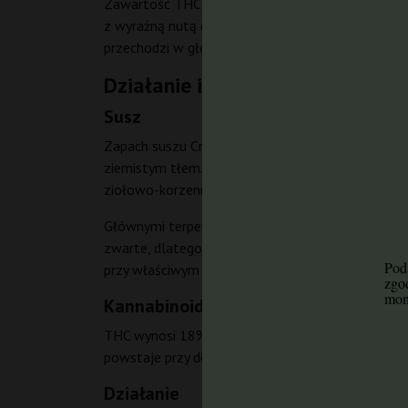
Zawartość THC wynosi
18%
, przy śladowym pozi
z wyraźną nutą cytryny i korzenno-ziemistym tłe
przechodzi w głębokie, fizyczne odprężenie. Odmia
Działanie i profil Critical
Susz
Zapach suszu Critical jest intensywny, słodko-k
ziemistym tłem. Intensywność zapachu można okre
ziołowo-korzennym posmakiem.
Głównymi terpenami są mircen (ok. 0,8–1,2%), kari
zwarte, dlatego po wysuszeniu mają konsystencję z
Poda
przy właściwym przechowywaniu w szklanym słoju
zgo
mom
Kannabinoidy
THC wynosi 18% (średnio). CBD utrzymuje się poni
powstaje przy długotrwałym przechowywaniu, a w
Działanie