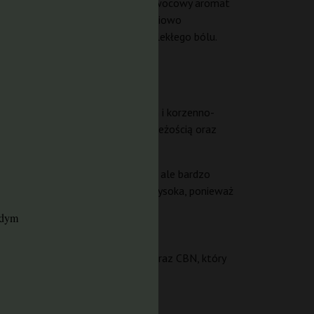
monen, co przekłada się na słodko-owocowy aromat
foryczny, mózgowy haj, który stopniowo
niu stresu, bezsenności czy przewlekłego bólu.
any wyraźnym akcentem cytrynowym i korzenno-
łodki i owocowy, z cytrusową świeżością oraz
 i humulen. Pąki są średnio gęste, ale bardzo
ył. Trwałość przechowywania jest wysoka, ponieważ
2 miesięcy.
żdym
inoidy obejmują CBC (ok. 0,05%) oraz CBN, który
awartości THC‑V.