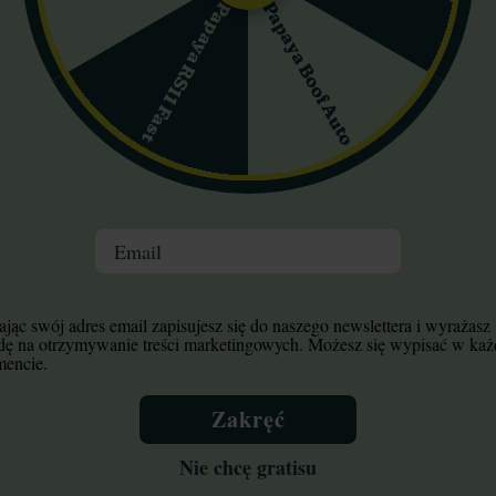
omie CBD. Profil terpenowy budują głównie mircen, kariofilen i li
Papaya Boof Auto
Papaya RS11 Fast
m. Działanie jest zrównoważone, ponieważ najpierw pojawia się eu
na sprawdza się zarówno w celach rekreacyjnych, jak i przy łagodze
waśny, z dominującą nutą owoców leśnych i dzikiej jeżyny, przełam
ślić jako 8/10. Smak jest wierny aromatowi, ponieważ pozostaje s
Email
ofilen (0,4–0,6%) i limonen (0,2–0,4%), a śladowo występują pinen
bitą i lepką od żywicy. Dobrze się kruszą i nie rozpadają się na p
jąc swój adres email zapisujesz się do naszego newslettera i wyrażasz
 w chłodnym, ciemnym miejscu susz utrzymuje świeżość przez 6–1
dę na otrzymywanie treści marketingowych. Możesz się wypisać w ka
encie.
żej 0,5%, więc jest śladowe. CBG wynosi ok. 0,1–0,2%. Inne kannab
Zakręć
 świeżym suszu pozostaje minimalny. Odmiana nie ma znaczącej z
Nie chcę gratisu