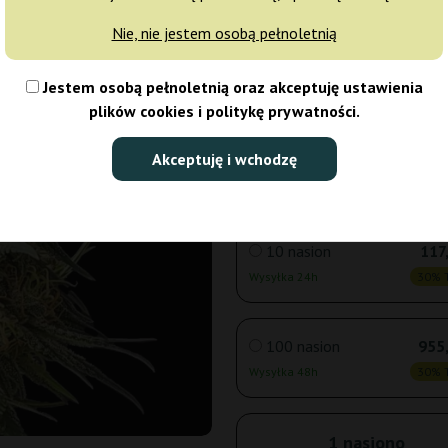
Nie, nie jestem osobą pełnoletnią
3 nasiona
44
Jestem osobą pełnoletnią oraz akceptuję ustawienia
Wysyłka 24h
30% T
plików cookies i politykę prywatności.
5 nasion
67
Akceptuję i wchodzę
Wysyłka 24h
30% T
10 nasion
117
Wysyłka 24h
30% T
100 nasion
955,
Wysyłka 48h
30% T
1 nasiono