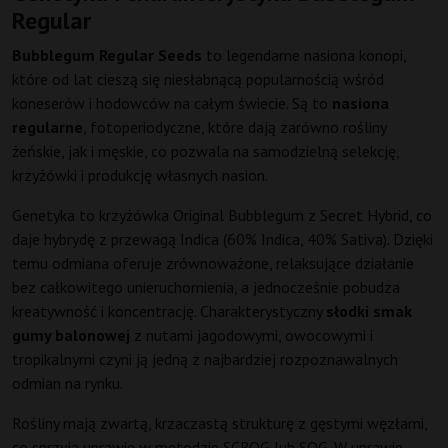
Regular
Bubblegum Regular Seeds
to legendarne nasiona konopi,
które od lat cieszą się niesłabnącą popularnością wśród
koneserów i hodowców na całym świecie. Są to
nasiona
regularne
, fotoperiodyczne, które dają zarówno rośliny
żeńskie, jak i męskie, co pozwala na samodzielną selekcję,
krzyżówki i produkcję własnych nasion.
Genetyka to krzyżówka Original Bubblegum z Secret Hybrid, co
daje hybrydę z przewagą Indica (60% Indica, 40% Sativa). Dzięki
temu odmiana oferuje zrównoważone, relaksujące działanie
bez całkowitego unieruchomienia, a jednocześnie pobudza
kreatywność i koncentrację. Charakterystyczny
słodki smak
gumy balonowej
z nutami jagodowymi, owocowymi i
tropikalnymi czyni ją jedną z najbardziej rozpoznawalnych
odmian na rynku.
Rośliny mają zwartą, krzaczastą strukturę z gęstymi węzłami,
co sprzyja uprawie w metodzie SCROG lub SOG. W uprawie