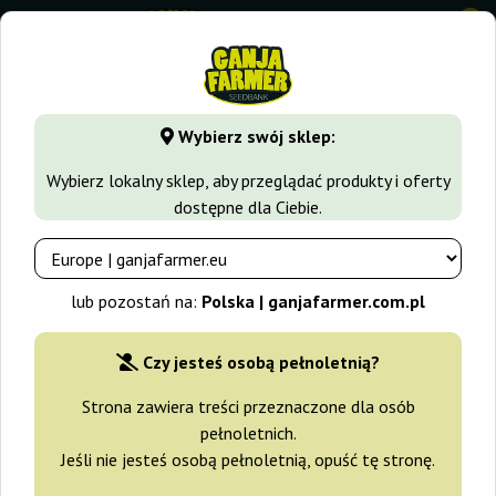
0
GanjaFarmer.com.pl
Rodzaje Nasion Marihuany
Nasiona R
Wybierz swój sklep:
Bubblegum Regular Ganja Farmer
Wybierz lokalny sklep, aby przeglądać produkty i oferty
dostępne dla Ciebie.
-40%
+gratisy
lub pozostań na:
Polska | ganjafarmer.com.pl
Czy jesteś osobą pełnoletnią?
Strona zawiera treści przeznaczone dla osób
pełnoletnich.
Jeśli nie jesteś osobą pełnoletnią, opuść tę stronę.