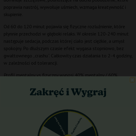
poprawia nastrój, wywołuje uśmiech, wzmaga kreatywność i
skupienie.
Od 60 do 120 minut pojawia się fizyczne rozluźnienie, które
płynnie przechodzi w głęboki relaks. W okresie 120-240 minut
następuje sedacja, podczas której ciało jest ciężkie, a umysł
spokojny. Po dłuższym czasie efekt wygasa stopniowo, bez
gwałtownego „crashu”. Całkowity czas działania to 2-4 godziny,
w zależności od tolerancji.
Profil mentalny vs fizyczny wynosi 40% mentalny / 60%
fizyczny. Poziom sedacji w szczycie działania jest wysoki (7/10),
ale początkowo średni. Pobudzenie jest umiarkowane (5/10),
ponieważ może poprawić nastrój i skupienie, ale nie daje energii
do intensywnego wysiłku. Wpływ na koncentrację polega na
tym, że początkowo może być ona obniżona (skupienie na
przyjemnościach), później znacznie rozproszona, jednak w
Pink Guava Fast
Gorilla Cookies
pierwszych minutach wzrasta kreatywność.