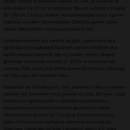
dolnej. Stretch w kwitnieniu wynosi 50-70%, co oznacza, że
jeśli roślina ma 60 cm w momencie flipa, po kwitnieniu osiągnie
90-100 cm. Liście są siedmio- do dziewięciopalczaste, typowo
indicowe, szerokie i ciemnozielone. Obecność genów sativy
nadaje lekki stretch i wpływa na smukłość liści.
Struktura kwiatów jest zwarta, okrągła, często tworząca
gęste klastry na gałęziach bocznych. Gęstość kwiatów jest
bardzo wysoka, ponieważ pąki są twarde i ciężkie. Długość
głównego topa może wynosić 15-25 cm w zależności od
treningu. Ilość żywicy jest obfita, ponieważ trichomy pokrywają
nie tylko pąki, ale i pobliskie liście.
Podatność na foxtailing jest niska, ponieważ tylko przy stresie
cieplnym lub świetlnym może pojawić się lekki „lisi ogon”. Kolor
kwiatów to typowa zieleń z odcieniem jasnożółtym u
dojrzałych oraz możliwe fioletowe akcenty przy niskich
temperaturach (poniżej 18°C w nocy). Zmiana koloru przy
niskiej temperaturze występuje, ponieważ pojawiają się
fioletowe i niebieskie odcienie. Łamliwość gałęzi jest niska,