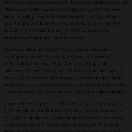
miłośników słodkich, owocowych aromatów. Zapach suszu jest
intensywny, słodko-gumowy, z wyraźnymi nutami truskawki,
jagód i wanilii, przełamany lekką ziemistością i tropikalnymi
akcentami. W profilu terpenowym dominują mircen (30-40%),
limonen (15-25%) i kariofilen (10-20%), co nadaje mu
właściwości relaksujące i przeciwzapalne.
Struktura pąków jest gęsta, zwarta, często w kształcie
zaokrąglonych kulek. Pąki są lepkie i żywiczne, ponieważ
podczas kruszenia wydzielają intensywną, klejącą się
substancję. Łatwość kruszenia jest średnia, ponieważ pąki są
zwarte, ale nie twarde. Trwałość przechowywania jest dobra,
ponieważ przy przechowywaniu w szczelnym pojemniku (szkło,
ciemne miejsce) susz zachowuje świeżość przez kilka miesięcy.
Zawartość THC wynosi 15-20%, CBD 0,2%, a CBG około 0,1-
0,5%. Inne kannabinoidy (CBC, CBN) występują w śladowych
ilościach. Działanie jest szybkie, ponieważ pierwsze efekty są
odczuwalne już po 5-15 minutach. W przedziale 0-60 minut
dominuje szczęśliwe, podnoszące na duchu pobudzenie, które