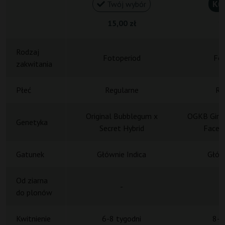
Ku
Twój wybór
15,00 zł
18
Rodzaj
Fotoperiod
Fot
zakwitania
Płeć
Regularne
Re
Original Bubblegum x
OGKB Girl 
Genetyka
Secret Hybrid
Face 
Gatunek
Głównie Indica
Główn
Od ziarna
-
do plonów
Kwitnienie
6-8 tygodni
8-9