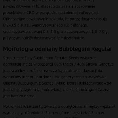
psychoaktywne THC, dlatego zaleca się stosowanie
produktów z CBD w przypadku nadmiernej euforyzacji.
Orientacyjne dawkowanie zakłada, że początkujący stosują
0,2-0,5 g suszu waporyzowanego lub palonego,
średniozaawansowani 0,5-1,0 g, a zaawansowani 1,0-2,0 g,
przy czym należy dostosować je indywidualnie.
Morfologia odmiany Bubblegum Regular
Struktura rośliny Bubblegum Regular Seeds wykazuje
dominację Indica w proporcji 60% Indica / 40% Sativa. Genotyp
jest stabilny, a roślina ma wysoką zdolność adaptacji do
warunków indoor i outdoor. Linia genetyczna to krzyżówka
Original Bubblegum z Secret Hybrid, której dokładny rodowód
jest objęty tajemnicą hodowlaną, ale stabilność genetyczna
jest bardzo dobra.
Pokrój jest krzaczasty, zwarty, z odległościami między węzłami
wynoszącymi średnio 5-8 cm w górnej części i 8-12 cm w