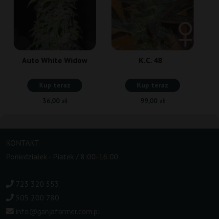
Auto White Widow
K.C. 48
Kup teraz
Kup teraz
36,00 zł
99,00 zł
KONTAKT
Poniedziałek - Piatek / 8:00-16:00
723 320 553
505 200 780
info@ganjafarmer.com.pl