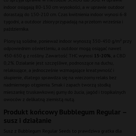
indoor osiągają 80-130 cm wysokości, a w uprawie outdoor
dorastają do 150-210 cm. Czas kwitnienia indoor wynosi 6-8
tygodni, a outdoor zbiory przypadają na przełom września i
października.
Plony są solidne, ponieważ indoor wynoszą 350-450 g/m² przy
odpowiednim oświetleniu, a outdoor mogą osiągać nawet
450-650 g z rośliny. Zawartość THC wynosi
15-20%
, a CBD
0,2%. Działanie jest szczęśliwe, podnoszące na duchu,
relaksujące, a jednocześnie wzmagające kreatywność i
skupienie, dlatego sprawdza się na wieczorny relaks bez
nadmiernego otępienia. Smak i zapach tworzą słodką
mieszankę truskawkowej gumy do żucia, jagód i tropikalnych
owoców z delikatną ziemistą nutą.
Produkt końcowy Bubblegum Regular –
susz i działanie
Susz z Bubblegum Regular Seeds to prawdziwa gratka dla