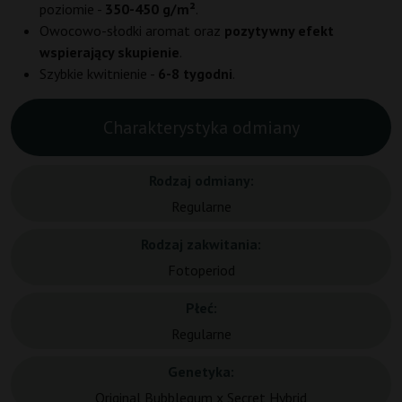
poziomie -
350-450 g/m²
.
Owocowo-słodki aromat oraz
pozytywny efekt
wspierający skupienie
.
Szybkie kwitnienie -
6-8 tygodni
.
Charakterystyka odmiany
Rodzaj odmiany:
Regularne
Rodzaj zakwitania:
Fotoperiod
Płeć:
Regularne
Genetyka:
Original Bubblegum x Secret Hybrid