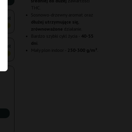
średniej do dużej
zawartości
THC.
Sosnowo-drzewny aromat oraz
70 zł
dłużej utrzymujące się,
ANIEJ
zrównoważone
działanie.
Bardzo szybki cykl życia -
40-55
dni
.
40 zł
Mały plon indoor -
250-300 g/m²
.
ANIEJ