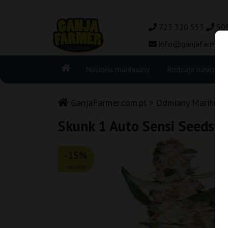
723 320 553
50
info@ganjafarmer.c
Nasiona marihuany
Rodzaje nasion
GanjaFarmer.com.pl
Odmiany Marihuan
Skunk 1 Auto Sensi Seeds
-15%
+gratisy