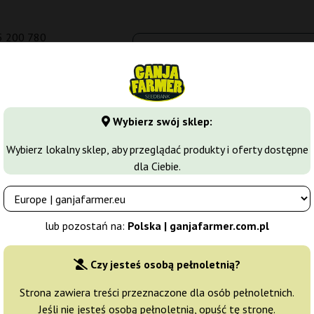
5 200 780
om.pl
Seedbanki
Odmiany marihuany
Growkity
Więcej
Wybierz swój sklep:
y
Skunk
Skunk 1 Auto
Wybierz lokalny sklep, aby przeglądać produkty i oferty dostępne
dla Ciebie.
Producent nasion:
Sensi Seeds
lub pozostań na:
Polska | ganjafarmer.com.pl
Oryginalne opakowanie:
Czy jesteś osobą pełnoletnią?
3 nasiona
65
Strona zawiera treści przeznaczone dla osób pełnoletnich.
Jeśli nie jesteś osobą pełnoletnią, opuść tę stronę.
Wysyłka 24h
15% T