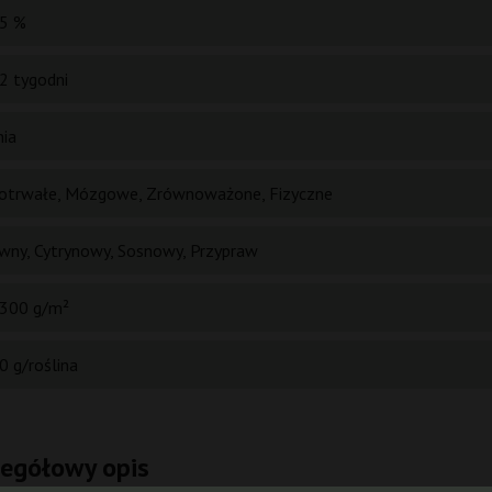
5 %
2 tygodni
nia
otrwałe, Mózgowe, Zrównoważone, Fizyczne
wny, Cytrynowy, Sosnowy, Przypraw
300 g/m²
0 g/roślina
zegółowy opis