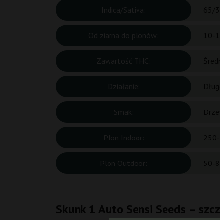
Indica/Sativa:
65/3
Od ziarna do plonów:
10-1
Zawartość THC:
Śred
Działanie:
Dług
Smak:
Drze
Plon Indoor:
250-
Plon Outdoor:
50-8
Skunk 1 Auto Sensi Seeds – szc