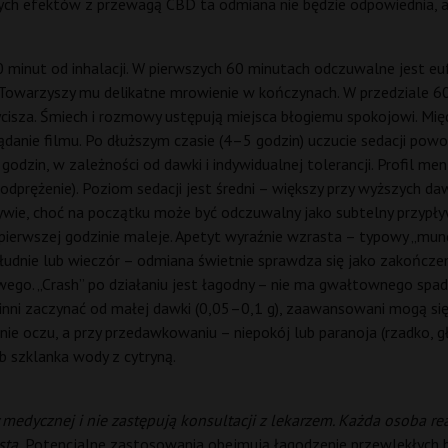
ących efektów z przewagą CBD ta odmiana nie będzie odpowiednia, 
0 minut od inhalacji. W pierwszych 60 minutach odczuwalne jest euf
 Towarzyszy mu delikatne mrowienie w kończynach. W przedziale 60
 wycisza. Śmiech i rozmowy ustępują miejsca błogiemu spokojowi. M
danie filmu. Po dłuższym czasie (4–5 godzin) uczucie sedacji powol
 godzin, w zależności od dawki i indywidualnej tolerancji. Profil m
s, odprężenie). Poziom sedacji jest średni – większy przy wyższych d
tywie, choć na początku może być odczuwalny jako subtelny przypły
erwszej godzinie maleje. Apetyt wyraźnie wzrasta – typowy „munch
dnie lub wieczór – odmiana świetnie sprawdza się jako zakończeni
ego. „Crash” po działaniu jest łagodny – nie ma gwałtownego spadku
winni zaczynać od małej dawki (0,05–0,1 g), zaawansowani mogą s
nie oczu, a przy przedawkowaniu – niepokój lub paranoja (rzadko, 
b szklanka wody z cytryną.
medycznej i nie zastępują konsultacji z lekarzem. Każda osoba re
stą.
Potencjalne zastosowania obejmują łagodzenie przewlekłych 