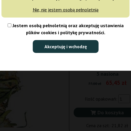
Nie, nie jestem osobą pełnoletnią
5 nasion
103,
Jestem osobą pełnoletnią oraz akceptuję ustawienia
Wysyłka 24h
15% T
plików cookies i politykę prywatności.
10 nasion
190,
Akceptuję i wchodzę
Wysyłka 3-7 dni
15% T
3 nasiona
65,45 zł
77,00 zł
Ilość opakowań:
Do koszyka
Cena za szt:
21,82 zł