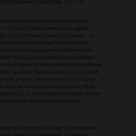
ale dla miłośników klasycznego THC – tak.
oryczne uniesienie, przypływ kreatywności i
–120 minut działanie zmienia się w głęboki
iędzy 120 a 240 minutą pojawia się senność – to
i ustępuje, pozostawiając lekkie otępienie i
entalny vs fizyczny szacujemy na 40% mentalny
awkach, mniejszy przy umiarkowanej konsumpcji.
w energii. Wpływ na koncentrację jest początkowo
ies” to jedna z bardziej wyrazistych cech Skunk
e dnia, podczas gdy na aktywność fizyczną czy
 nastroju ani rozdrażnienia; po prostu robi się
ięgnąć po 0,2–0,3 g bez obaw o przesadę. Możliwe
głównie u osób wrażliwych). W przypadku
aguje na kannabinoidy inaczej – przed użyciem w
bólów (zwłaszcza mięśniowych, stawowych,