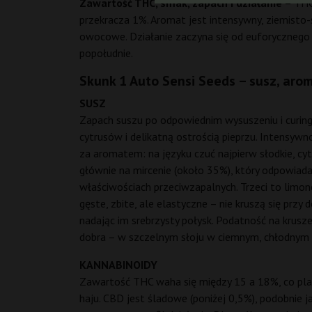
Zawartość THC, smak, zapach i działanie
– THC 
przekracza 1%. Aromat jest intensywny, ziemisto-
owocowe. Działanie zaczyna się od euforycznego un
popołudnie.
Skunk 1 Auto Sensi Seeds – susz, arom
SUSZ
Zapach suszu po odpowiednim wysuszeniu i curingu
cytrusów i delikatną ostrością pieprzu. Intensyw
za aromatem: na języku czuć najpierw słodkie, cyt
głównie na mircenie (około 35%), który odpowiada z
właściwościach przeciwzapalnych. Trzeci to limone
gęste, zbite, ale elastyczne – nie kruszą się przy
nadając im srebrzysty połysk. Podatność na krusze
dobra – w szczelnym słoju w ciemnym, chłodnym 
KANNABINOIDY
Zawartość THC waha się między 15 a 18%, co plas
haju. CBD jest śladowe (poniżej 0,5%), podobnie j