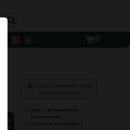
0
Znasz już ten produkt? Dodaj
opinię i odbierz bonus.
Nasiona
automatyczne,
feminizowane
.
,45 zł
Odmiana
Głównie Indica
o
ANIEJ