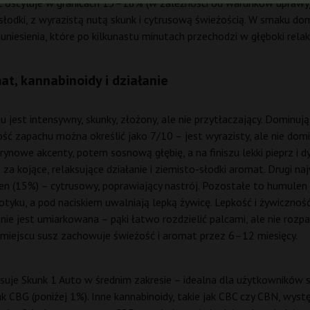
oscyluje w granicach 15–18% (w zależności od warunków uprawy). 
słodki, z wyrazistą nutą skunk i cytrusową świeżością. W smaku dom
iesienia, które po kilkunastu minutach przechodzi w głęboki relaks
at, kannabinoidy i działanie
 jest intensywny, skunky, złożony, ale nie przytłaczający. Dominuj
ność zapachu można określić jako 7/10 – jest wyrazisty, ale nie do
rynowe akcenty, potem sosnową głębię, a na finiszu lekki pieprz i d
a kojące, relaksujące działanie i ziemisto-słodki aromat. Drugi naj
n (15%) – cytrusowy, poprawiający nastrój. Pozostałe to humulen (10
 dotyku, a pod naciskiem uwalniają lepką żywicę. Lepkość i żywiczno
nie jest umiarkowana – pąki łatwo rozdzielić palcami, ale nie rozp
miejscu susz zachowuje świeżość i aromat przez 6–12 miesięcy.
uje Skunk 1 Auto w średnim zakresie – idealna dla użytkowników s
ak CBG (poniżej 1%). Inne kannabinoidy, takie jak CBC czy CBN, wystę