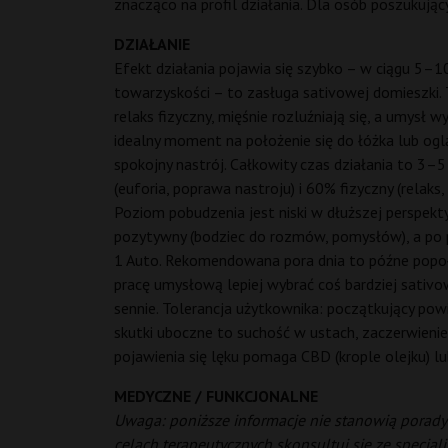
znacząco na profil działania. Dla osób poszukuj
DZIAŁANIE
Efekt działania pojawia się szybko – w ciągu 5–1
towarzyskości – to zasługa sativowej domieszki.
relaks fizyczny, mięśnie rozluźniają się, a umysł
idealny moment na położenie się do łóżka lub oglą
spokojny nastrój. Całkowity czas działania to 3–5
(euforia, poprawa nastroju) i 60% fizyczny (relak
Poziom pobudzenia jest niski w dłuższej perspek
pozytywny (bodziec do rozmów, pomysłów), a po pi
1 Auto. Rekomendowana pora dnia to późne popołu
pracę umysłową lepiej wybrać coś bardziej sativow
sennie. Tolerancja użytkownika: początkujący po
skutki uboczne to suchość w ustach, zaczerwienie
pojawienia się lęku pomaga CBD (krople olejku) lu
MEDYCZNE / FUNKCJONALNE
Uwaga: poniższe informacje nie stanowią porady 
celach terapeutycznych skonsultuj się ze specjali