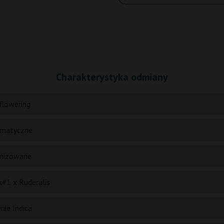
Charakterystyka odmiany
flowering
matyczne
nizowane
k#1 x Ruderalis
nie Indica