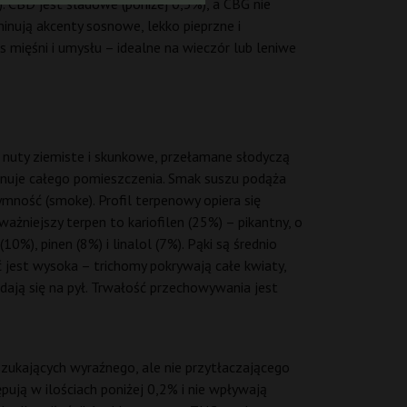
CBD jest śladowe (poniżej 0,5%), a CBG nie
inują akcenty sosnowe, lekko pieprzne i
 mięśni i umysłu – idealne na wieczór lub leniwe
ą nuty ziemiste i skunkowe, przełamane słodyczą
minuje całego pomieszczenia. Smak suszu podąża
ymność (smoke). Profil terpenowy opiera się
ważniejszy terpen to kariofilen (25%) – pikantny, o
%), pinen (8%) i linalol (7%). Pąki są średnio
ść jest wysoka – trichomy pokrywają całe kwiaty,
adają się na pył. Trwałość przechowywania jest
zukających wyraźnego, ale nie przytłaczającego
pują w ilościach poniżej 0,2% i nie wpływają