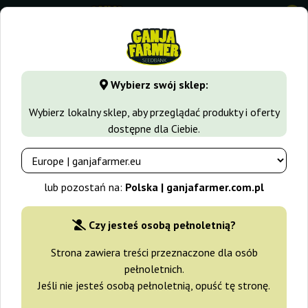
0
GanjaFarmer.com.pl
Odmiany Marihuany
Skunk
Super S
Wybierz swój sklep:
Super Skunk Auto Vision Seeds
Wybierz lokalny sklep, aby przeglądać produkty i oferty
dostępne dla Ciebie.
lub pozostań na:
Polska | ganjafarmer.com.pl
Czy jesteś osobą pełnoletnią?
Strona zawiera treści przeznaczone dla osób
pełnoletnich.
Jeśli nie jesteś osobą pełnoletnią, opuść tę stronę.