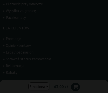
»
Płatność przy odbiorze
»
Wysyłka za granicę
»
Paczkomaty
DLA KLIENTÓW
»
Promocje
»
Opinie klientów
»
Legalność nasion
»
Sprawdź status zamówienia
»
Reklamacja
»
Rabaty
INFORMACJE
63,00 zł
»
Newsletter
»
Regulamin
»
Kontakt