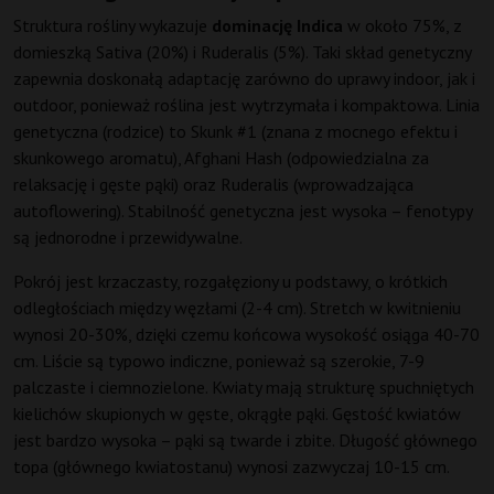
Struktura rośliny wykazuje
dominację Indica
w około 75%, z
domieszką Sativa (20%) i Ruderalis (5%). Taki skład genetyczny
zapewnia doskonałą adaptację zarówno do uprawy indoor, jak i
outdoor, ponieważ roślina jest wytrzymała i kompaktowa. Linia
genetyczna (rodzice) to Skunk #1 (znana z mocnego efektu i
skunkowego aromatu), Afghani Hash (odpowiedzialna za
relaksację i gęste pąki) oraz Ruderalis (wprowadzająca
autoflowering). Stabilność genetyczna jest wysoka – fenotypy
są jednorodne i przewidywalne.
Pokrój jest krzaczasty, rozgałęziony u podstawy, o krótkich
odległościach między węzłami (2-4 cm). Stretch w kwitnieniu
wynosi 20-30%, dzięki czemu końcowa wysokość osiąga 40-70
cm. Liście są typowo indiczne, ponieważ są szerokie, 7-9
palczaste i ciemnozielone. Kwiaty mają strukturę spuchniętych
kielichów skupionych w gęste, okrągłe pąki. Gęstość kwiatów
jest bardzo wysoka – pąki są twarde i zbite. Długość głównego
topa (głównego kwiatostanu) wynosi zazwyczaj 10-15 cm.