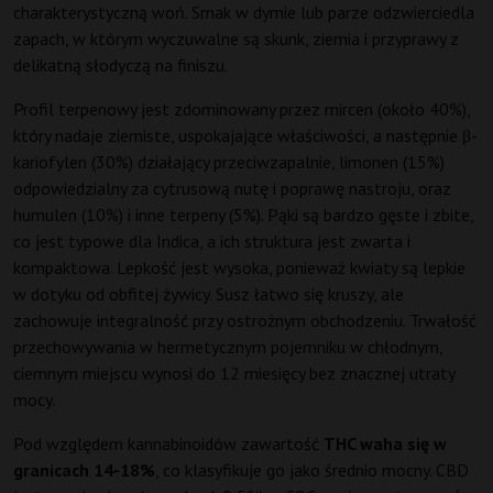
charakterystyczną woń. Smak w dymie lub parze odzwierciedla
zapach, w którym wyczuwalne są skunk, ziemia i przyprawy z
delikatną słodyczą na finiszu.
Profil terpenowy jest zdominowany przez mircen (około 40%),
który nadaje ziemiste, uspokajające właściwości, a następnie β-
kariofylen (30%) działający przeciwzapalnie, limonen (15%)
odpowiedzialny za cytrusową nutę i poprawę nastroju, oraz
humulen (10%) i inne terpeny (5%). Pąki są bardzo gęste i zbite,
co jest typowe dla Indica, a ich struktura jest zwarta i
kompaktowa. Lepkość jest wysoka, ponieważ kwiaty są lepkie
w dotyku od obfitej żywicy. Susz łatwo się kruszy, ale
zachowuje integralność przy ostrożnym obchodzeniu. Trwałość
przechowywania w hermetycznym pojemniku w chłodnym,
ciemnym miejscu wynosi do 12 miesięcy bez znacznej utraty
mocy.
Pod względem kannabinoidów zawartość
THC waha się w
granicach 14-18%
, co klasyfikuje go jako średnio mocny. CBD