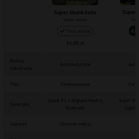
Super 
Super Skunk Auto
Gan
Vision Seeds
Ku
Twój wybór
63,00 zł
1
Rodzaj
Automatyczne
Auto
zakwitania
Płeć
Feminizowane
Femi
Skunk #1 x Afghani Hash x
Super Sku
Genetyka
Ruderalis
Lights
Gatunek
Głównie Indica