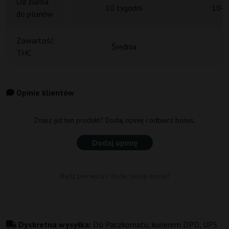
Od ziarna
10 tygodni
10-1
do plonów
Zawartość
Średnia
1
THC
Opinie klientów
Znasz już ten produkt? Dodaj opinię i odbierz bonus.
Dodaj opinię
Bądź pierwszy i dodaj swoją opinię!
Dyskretna wysyłka:
Do Paczkomatu, kurierem DPD, UPS