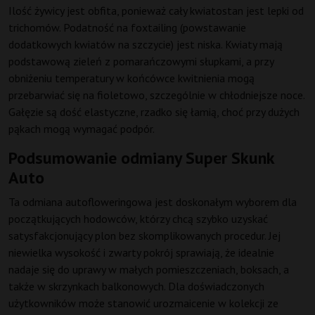
Ilość żywicy jest obfita, ponieważ cały kwiatostan jest lepki od
trichomów. Podatność na foxtailing (powstawanie
dodatkowych kwiatów na szczycie) jest niska. Kwiaty mają
podstawową zieleń z pomarańczowymi słupkami, a przy
obniżeniu temperatury w końcówce kwitnienia mogą
przebarwiać się na fioletowo, szczególnie w chłodniejsze noce.
Gałęzie są dość elastyczne, rzadko się łamią, choć przy dużych
pąkach mogą wymagać podpór.
Podsumowanie odmiany Super Skunk
Auto
Ta odmiana autofloweringowa jest doskonałym wyborem dla
początkujących hodowców, którzy chcą szybko uzyskać
satysfakcjonujący plon bez skomplikowanych procedur. Jej
niewielka wysokość i zwarty pokrój sprawiają, że idealnie
nadaje się do uprawy w małych pomieszczeniach, boksach, a
także w skrzynkach balkonowych. Dla doświadczonych
użytkowników może stanowić urozmaicenie w kolekcji ze