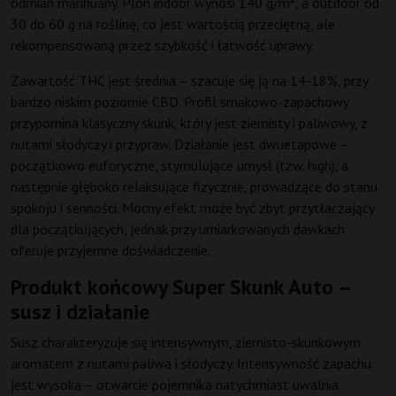
odmian marihuany. Plon indoor wynosi 140 g/m², a outdoor od
30 do 60 g na roślinę, co jest wartością przeciętną, ale
rekompensowaną przez szybkość i łatwość uprawy.
Zawartość THC jest średnia – szacuje się ją na 14-18%, przy
bardzo niskim poziomie CBD. Profil smakowo-zapachowy
przypomina klasyczny skunk, który jest ziemisty i paliwowy, z
nutami słodyczy i przypraw. Działanie jest dwuetapowe –
początkowo euforyczne, stymulujące umysł (tzw. high), a
następnie głęboko relaksujące fizycznie, prowadzące do stanu
spokoju i senności. Mocny efekt może być zbyt przytłaczający
dla początkujących, jednak przy umiarkowanych dawkach
oferuje przyjemne doświadczenie.
Produkt końcowy Super Skunk Auto –
susz i działanie
Susz charakteryzuje się intensywnym, ziemisto-skunkowym
aromatem z nutami paliwa i słodyczy. Intensywność zapachu
jest wysoka – otwarcie pojemnika natychmiast uwalnia