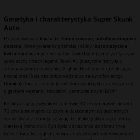
Genetyka i charakterystyka Super Skunk
Auto
Prezentowana odmiana to
feminizowane, autofloweringowe
nasiona
, które gwarantują żeńskie rośliny i
automatyczne
kwitnienie
bez ingerencji w cykl świetlny. Jej genetyka łączy w
sobie cechy trzech legend: Skunk #1 (klasyczna hybryda o
zrównoważonym działaniu), Afghani Hash (mocna, relaksująca
Indica) oraz Ruderalis (odpowiedzialna za autoflowering).
Dominuje Indica, co nadaje roślinom zwarty, krzaczasty pokrój
z gęstymi węzłami i szerokimi, ciemnozielonymi liśćmi.
Rośliny osiągają wysokość zaledwie 40 cm w uprawie indoor i
70 cm na zewnątrz, co czyni je doskonałymi do dyskretnych
upraw. Kwiaty formują się w gęste, lepkie pąki pokryte obfitą
warstwą trichomów. Cykl życia od nasionka do zbioru trwa
tylko 7 tygodni, co jest jednym z najkrótszych okresów wśród