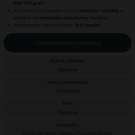
600-700 g/m²
.
W aromacie wyczuwalne są nuty
ziemiste i słodkie
, a
działanie ma
mentalny i pozytywny
charakter.
Umiarkowany czas kwitnienia -
8-9 tygodni
.
Charakterystyka odmiany
Rodzaj odmiany:
Regularne
Rodzaj zakwitania:
Fotoperiod
Płeć:
Regularne
Genetyka:
OGKB Girl Scout Cookies x Face Off OG bx1