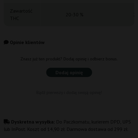
Zawartość
20-30 %
2
THC
Opinie klientów
Znasz już ten produkt? Dodaj opinię i odbierz bonus.
Dodaj opinię
Bądź pierwszy i dodaj swoją opinię!
Dyskretna wysyłka:
Do Paczkomatu, kurierem DPD, UPS
lub InPost. Koszt od 14,90 zł. Darmowa dostawa od 299 zł.