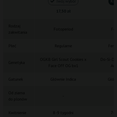
Ku
Twój wybór
17,50 zł
1
Rodzaj
Fotoperiod
Fot
zakwitania
Płeć
Regularne
Femi
OGKB Girl Scout Cookies x
Do-Si-Do
Genetyka
Face Off OG bx1
Aut
Gatunek
Głównie Indica
Główn
Od ziarna
-
do plonów
Kwitnienie
8-9 tygodni
7-9