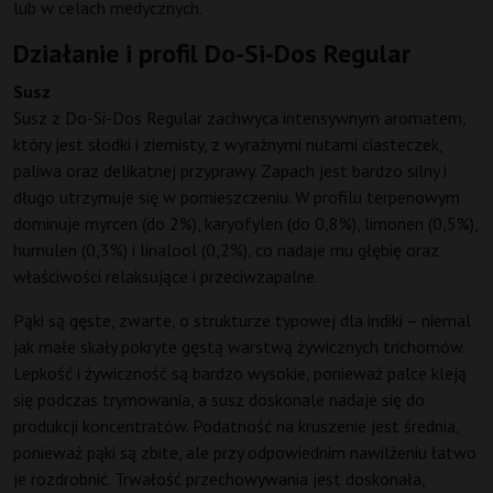
lub w celach medycznych.
Działanie i profil Do-Si-Dos Regular
Susz
Susz z Do-Si-Dos Regular zachwyca intensywnym aromatem,
który jest słodki i ziemisty, z wyraźnymi nutami ciasteczek,
paliwa oraz delikatnej przyprawy. Zapach jest bardzo silny i
długo utrzymuje się w pomieszczeniu. W profilu terpenowym
dominuje myrcen (do 2%), karyofylen (do 0,8%), limonen (0,5%),
humulen (0,3%) i linalool (0,2%), co nadaje mu głębię oraz
właściwości relaksujące i przeciwzapalne.
Pąki są gęste, zwarte, o strukturze typowej dla indiki – niemal
jak małe skały pokryte gęstą warstwą żywicznych trichomów.
Lepkość i żywiczność są bardzo wysokie, ponieważ palce kleją
się podczas trymowania, a susz doskonale nadaje się do
produkcji koncentratów. Podatność na kruszenie jest średnia,
ponieważ pąki są zbite, ale przy odpowiednim nawilżeniu łatwo
je rozdrobnić. Trwałość przechowywania jest doskonała,