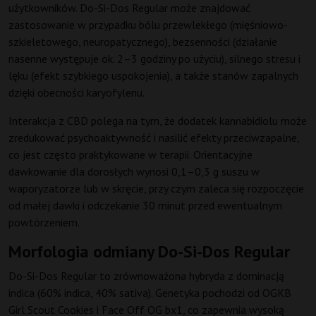
użytkowników. Do-Si-Dos Regular może znajdować
zastosowanie w przypadku bólu przewlekłego (mięśniowo-
szkieletowego, neuropatycznego), bezsenności (działanie
nasenne występuje ok. 2–3 godziny po użyciu), silnego stresu i
lęku (efekt szybkiego uspokojenia), a także stanów zapalnych
dzięki obecności karyofylenu.
Interakcja z CBD polega na tym, że dodatek kannabidiolu może
zredukować psychoaktywność i nasilić efekty przeciwzapalne,
co jest często praktykowane w terapii. Orientacyjne
dawkowanie dla dorosłych wynosi 0,1–0,3 g suszu w
waporyzatorze lub w skręcie, przy czym zaleca się rozpoczęcie
od małej dawki i odczekanie 30 minut przed ewentualnym
powtórzeniem.
Morfologia odmiany Do-Si-Dos Regular
Do-Si-Dos Regular to zrównoważona hybryda z dominacją
indica (60% indica, 40% sativa). Genetyka pochodzi od OGKB
Girl Scout Cookies i Face Off OG bx1, co zapewnia wysoką