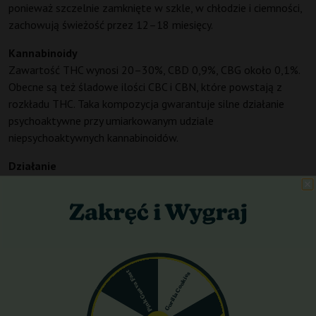
ponieważ szczelnie zamknięte w szkle, w chłodzie i ciemności,
zachowują świeżość przez 12–18 miesięcy.
Kannabinoidy
Zawartość THC wynosi 20–30%, CBD 0,9%, CBG około 0,1%.
Obecne są też śladowe ilości CBC i CBN, które powstają z
rozkładu THC. Taka kompozycja gwarantuje silne działanie
psychoaktywne przy umiarkowanym udziale
niepsychoaktywnych kannabinoidów.
Działanie
Pierwsze efekty pojawiają się po 5–10 minutach od inhalacji.
W fazie 0–60 minut dominuje euforyczny, podnoszący na
duchu haj mentalny, który sprzyja rozmowności, kreatywności i
lekkiemu śmiechowi. Między 60 a 120 minutą działanie staje się
coraz bardziej fizyczne, ponieważ pojawia się ciężar w ciele,
rozluźnienie mięśni i uczucie przyjemnego ciepła.
Pink Guava Fast
Gorilla Cookies
W przedziale 120–240 minut następuje głęboka sedacja,
senność i chęć odpoczynku. Po dłuższym czasie (powyżej 4