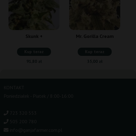
Skunk +
Mr. Gorilla Cream
Kup teraz
Kup teraz
91,80 zł
35,00 zł
KONTAKT
Poniedziałek - Piatek / 8:00-16:00
723 320 553
505 200 780
info@ganjafarmer.com.pl