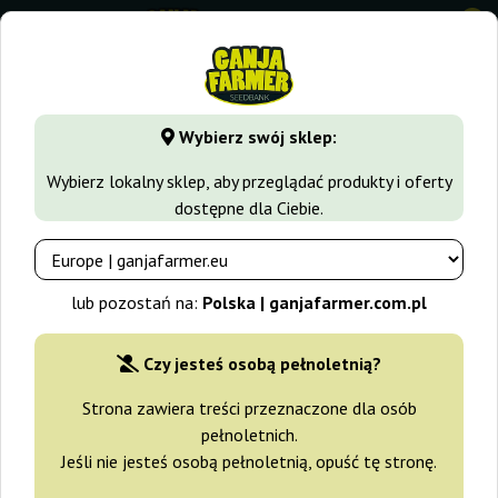
0
GanjaFarmer.com.pl
Rodzaje Nasion Marihuany
Nasiona R
Wybierz swój sklep:
Do-Si-Dos Regular Ganja Farmer
Wybierz lokalny sklep, aby przeglądać produkty i oferty
dostępne dla Ciebie.
-30%
+gratisy
lub pozostań na:
Polska | ganjafarmer.com.pl
Czy jesteś osobą pełnoletnią?
Strona zawiera treści przeznaczone dla osób
pełnoletnich.
Jeśli nie jesteś osobą pełnoletnią, opuść tę stronę.