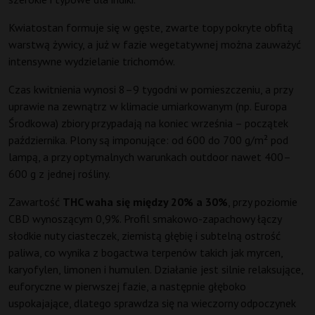
Kwiatostan formuje się w gęste, zwarte topy pokryte obfitą
warstwą żywicy, a już w fazie wegetatywnej można zauważyć
intensywne wydzielanie trichomów.
Czas kwitnienia wynosi 8–9 tygodni w pomieszczeniu, a przy
uprawie na zewnątrz w klimacie umiarkowanym (np. Europa
Środkowa) zbiory przypadają na koniec września – początek
października. Plony są imponujące: od 600 do 700 g/m² pod
lampą, a przy optymalnych warunkach outdoor nawet 400–
600 g z jednej rośliny.
Zawartość
THC waha się między 20% a 30%
, przy poziomie
CBD wynoszącym 0,9%. Profil smakowo-zapachowy łączy
słodkie nuty ciasteczek, ziemistą głębię i subtelną ostrość
paliwa, co wynika z bogactwa terpenów takich jak myrcen,
karyofylen, limonen i humulen. Działanie jest silnie relaksujące,
euforyczne w pierwszej fazie, a następnie głęboko
uspokajające, dlatego sprawdza się na wieczorny odpoczynek