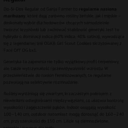
Do-Si-Dos Regular od Ganja Farmer to
regularne nasiona
marihuany
, które dają zarówno rośliny żeńskie, jak i męskie –
doskonały wybór dla hodowców chcących samodzielnie
tworzyć krzyżówki lub zachować stabilność genetyki. Jest to
hybryda o dominacji indica (60% indica, 40% sativa), wywodząca
się z legendarnej linii OGKB Girl Scout Cookies skrzyżowanej z
Face Off OG bx1.
Genetyka ta zapewnia nie tylko wyjątkowy profil terpenowy,
ale także wytrzymałość i przewidywalność wzrostu. W
przeciwieństwie do nasion feminizowanych, te regularne
pozwalają na selektywne rozmnażanie.
Rośliny wyróżniają się zwartym, krzaczastym pokrojem z
niewielkimi odległościami między węzłami, co ułatwia kontrolę
wysokości i zagęszczenie pąków. Indoor osiągają wysokość
100–140 cm, outdoor natomiast mogą dorosnąć do 160–240
cm, przy szerokości do 150 cm. Liście są ciemnozielone,
szerokie i typowe dla indiki.