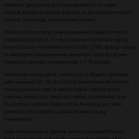
stabilność genetyczną oraz niską podatność na rzadkie
mutacje. Roślina doskonale adaptuje się do warunków indoor i
outdoor, zachowując przewidywalny wzrost.
Pokrój jest krzaczasty i zwarty, ponieważ odległości między
węzłami są krótkie (3–6 cm), co ułatwia formowanie gęstej
korony. Stretch w kwitnieniu wynosi 100–150%, dlatego należy
to uwzględnić przy planowaniu wysokości. Liście są typowo
indicańskie: szerokie, ciemnozielone, z 7–9 palcami.
Kwiatostan tworzy gęste, zwarte topy o długości głównego
pąka sięgającej 20–30 cm. Gęstość kwiatostanu jest bardzo
wysoka, ponieważ pąki są niemal twarde i pokryte grubą
warstwą żywicy. Ilość żywicy jest obfita, co przejawia się w
błyszczeniu i lepkości. Podatność na foxtailing jest niska,
ponieważ przy stabilnych warunkach kwiaty rosną
równomiernie.
Kolor kwiatostanu to głównie zielony z odcieniami fioletu,
które pojawiają się przy spadku temperatury poniżej 18°C w