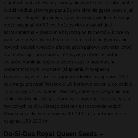
o grubych palcach. Kwiaty tworzą niezwykle gęste, zbite, grube
okółki wzdłuż głównego pędu. Są one skrajnie gęste, prawie jak
kamienie. Długość głównego topa, przy odpowiednim treningu,
może osiągnąć 30-50 cm. Ilość żywicy na pąkach jest
astronomiczna – dosłownie błyszczą od trichomów, które są
widoczne gołym okiem. Podatność na foxtailing (wyrastanie
nowych skupisk kwiatów z istniejących pąków) jest niska, choć
może wystąpić przy bardzo intensywnym świetle. Kolor
kwiatów dominuje głęboka zieleń, często przeplatana
pomarańczowymi włoskami (słupkami). Przy spadku
temperatury w ostatnich tygodniach kwitnienia (poniżej 18°C)
pąki mogą przybrać fioletowe lub bordowe odcienie, co dodaje
im atrakcyjności wizualnej. Niestety, gałęzie, szczególnie pod
koniec kwitnienia, stają się łamliwe z powodu ciężaru gęstych,
żywicznych pąków, dlatego zaleca się stosowanie podpór.
Wysokość roślin indoor wynosi 80-140 cm, a outdoor może
osiągnąć 150-200 cm.
Do-Si-Dos Royal Queen Seeds –