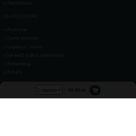
»
Paczkomaty
DLA KLIENTÓW
»
Promocje
»
Opinie klientów
»
Legalność nasion
»
Sprawdź status zamówienia
»
Reklamacja
»
Rabaty
INFORMACJE
45,90 zł
»
Newsletter
»
Regulamin
»
Kontakt
»
Mapa strony