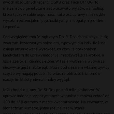
dwóch absolutnych legend: OGKB oraz Face Off OG. To
małżeństwo genetyczne zaowocowało wyjątkową rośliną,
która łączy w sobie odporność i łatwość uprawy z niezwykle
wysokim potencjałem psychoaktywnym i bogatym profilem
terpenów.
Pod względem morfologicznym Do-Si-Dos charakteryzuje się
zwartym, krzaczastym pokrojem, typowym dla indik. Roślina
osiąga umiarkowaną wysokość, co czyni ją doskonałym
kandydatem do uprawy indoor. Jej międzywęźla są krótkie, a
liście szerokie i ciemnozielone. W fazie kwitnienia wytwarza
niezwykle gęste, zbite pąki, które pod ciężarem własnej żywicy
często wymagają podpór. To właśnie obfitość trichomów
nadaje im kleisty, niemal mokry wygląd.
Jeśli chodzi o plony, Do-Si-Dos potrafi mile zaskoczyć. W
uprawie indoor, przy optymalnych warunkach, można zebrać od
400 do 450 gramów z metra kwadratowego. Na zewnątrz, w
słonecznym klimacie, jedna roślina jest w stanie