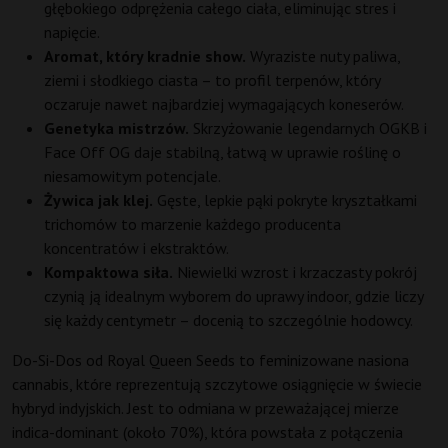
głębokiego odprężenia całego ciała, eliminując stres i
napięcie.
Aromat, który kradnie show.
Wyraziste nuty paliwa,
ziemi i słodkiego ciasta – to profil terpenów, który
oczaruje nawet najbardziej wymagających koneserów.
Genetyka mistrzów.
Skrzyżowanie legendarnych OGKB i
Face Off OG daje stabilną, łatwą w uprawie roślinę o
niesamowitym potencjale.
Żywica jak klej.
Gęste, lepkie pąki pokryte kryształkami
trichomów to marzenie każdego producenta
koncentratów i ekstraktów.
Kompaktowa siła.
Niewielki wzrost i krzaczasty pokrój
czynią ją idealnym wyborem do uprawy indoor, gdzie liczy
się każdy centymetr – docenią to szczególnie hodowcy.
Do-Si-Dos od Royal Queen Seeds to feminizowane nasiona
cannabis, które reprezentują szczytowe osiągnięcie w świecie
hybryd indyjskich. Jest to odmiana w przeważającej mierze
indica-dominant (około 70%), która powstała z połączenia