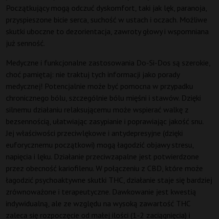
Początkujący mogą odczuć dyskomfort, taki jak lęk, paranoja,
przyspieszone bicie serca, suchość w ustach i oczach. Możliwe
skutki uboczne to dezorientacja, zawroty głowy i wspomniana
już senność.
Medyczne i funkcjonalne zastosowania Do-Si-Dos są szerokie,
choć pamiętaj: nie traktuj tych informacji jako porady
medycznej! Potencjalnie może być pomocna w przypadku
chronicznego bólu, szczególnie bólu mięśni i stawów. Dzięki
silnemu działaniu relaksującemu może wspierać walkę z
bezsennością, ułatwiając zasypianie i poprawiając jakość snu.
Jej właściwości przeciwlękowe i antydepresyjne (dzięki
euforycznemu początkowi) mogą łagodzić objawy stresu,
napięcia i lęku. Działanie przeciwzapalne jest potwierdzone
przez obecność kariofilenu. W połączeniu z CBD, które może
łagodzić psychoaktywne skutki THC, działanie staje się bardziej
zrównoważone i terapeutyczne. Dawkowanie jest kwestią
indywidualną, ale ze względu na wysoką zawartość THC
zaleca się rozpoczęcie od małej ilości (1-2 zaciągnięcia) i