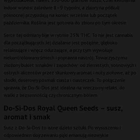
wyprodukować nawet 550-600 gramów suszu. Czas kwitnienia
indoor wynosi zaledwie 8–9 tygodni, a zbiory na półkuli
północnej przypadają na koniec września lub początek
października. Roślina jest gotowa do zbioru po tym okresie.
Serce tej odmiany bije w rytmie 25% THC. To nie jest cannabis
dla początkujących. Jej działanie jest potężne, głęboko
relaksujące i wręcz odurzające, a przy tym wywołuje
niekontrolowany śmiech i poprawia nastrój. Towarzyszy mu
złożony bukiet smaków i zapachów: od ziemistych, sosnowych i
ostrych akcentów przez skunkowy aromat i nuty ziołowe, aż po
słodki, deserowy posmak ciasta i ciasteczek. To połączenie
sprawia, że Do-Si-Dos jest idealna na wieczorny relaks, do
walki z bezsennością czy chronicznym bólem.
Do-Si-Dos Royal Queen Seeds – susz,
aromat i smak
Susz z Do-Si-Dos to istne dzieło sztuki. Po wysuszeniu i
odpowiednim dojrzewaniu pąki emanują niezwykle