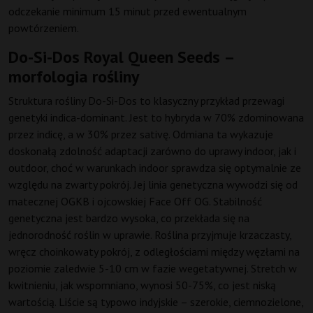
odczekanie minimum 15 minut przed ewentualnym
powtórzeniem.
Do-Si-Dos Royal Queen Seeds –
morfologia rośliny
Struktura rośliny Do-Si-Dos to klasyczny przykład przewagi
genetyki indica-dominant. Jest to hybryda w 70% zdominowana
przez indicę, a w 30% przez sativę. Odmiana ta wykazuje
doskonałą zdolność adaptacji zarówno do uprawy indoor, jak i
outdoor, choć w warunkach indoor sprawdza się optymalnie ze
względu na zwarty pokrój. Jej linia genetyczna wywodzi się od
matecznej OGKB i ojcowskiej Face Off OG. Stabilność
genetyczna jest bardzo wysoka, co przekłada się na
jednorodność roślin w uprawie. Roślina przyjmuje krzaczasty,
wręcz choinkowaty pokrój, z odległościami między węzłami na
poziomie zaledwie 5-10 cm w fazie wegetatywnej. Stretch w
kwitnieniu, jak wspomniano, wynosi 50-75%, co jest niską
wartością. Liście są typowo indyjskie – szerokie, ciemnozielone,