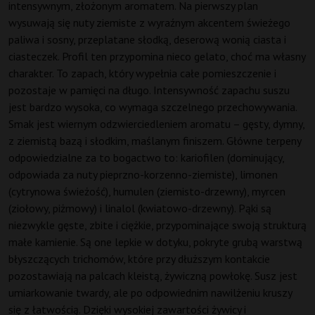
intensywnym, złożonym aromatem. Na pierwszy plan
wysuwają się nuty ziemiste z wyraźnym akcentem świeżego
paliwa i sosny, przeplatane słodką, deserową wonią ciasta i
ciasteczek. Profil ten przypomina nieco gelato, choć ma własny
charakter. To zapach, który wypełnia całe pomieszczenie i
pozostaje w pamięci na długo. Intensywność zapachu suszu
jest bardzo wysoka, co wymaga szczelnego przechowywania.
Smak jest wiernym odzwierciedleniem aromatu – gęsty, dymny,
z ziemistą bazą i słodkim, maślanym finiszem. Główne terpeny
odpowiedzialne za to bogactwo to: kariofilen (dominujący,
odpowiada za nuty pieprzno-korzenno-ziemiste), limonen
(cytrynowa świeżość), humulen (ziemisto-drzewny), myrcen
(ziołowy, piżmowy) i linalol (kwiatowo-drzewny). Pąki są
niezwykle gęste, zbite i ciężkie, przypominające swoją strukturą
małe kamienie. Są one lepkie w dotyku, pokryte grubą warstwą
błyszczących trichomów, które przy dłuższym kontakcie
pozostawiają na palcach kleistą, żywiczną powłokę. Susz jest
umiarkowanie twardy, ale po odpowiednim nawilżeniu kruszy
się z łatwością. Dzięki wysokiej zawartości żywicy i