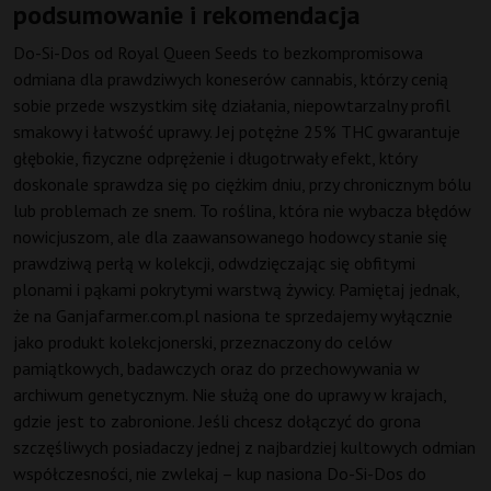
podsumowanie i rekomendacja
Do-Si-Dos od Royal Queen Seeds to bezkompromisowa
odmiana dla prawdziwych koneserów cannabis, którzy cenią
sobie przede wszystkim siłę działania, niepowtarzalny profil
smakowy i łatwość uprawy. Jej potężne 25% THC gwarantuje
głębokie, fizyczne odprężenie i długotrwały efekt, który
doskonale sprawdza się po ciężkim dniu, przy chronicznym bólu
lub problemach ze snem. To roślina, która nie wybacza błędów
nowicjuszom, ale dla zaawansowanego hodowcy stanie się
prawdziwą perłą w kolekcji, odwdzięczając się obfitymi
plonami i pąkami pokrytymi warstwą żywicy. Pamiętaj jednak,
że na Ganjafarmer.com.pl nasiona te sprzedajemy wyłącznie
jako produkt kolekcjonerski, przeznaczony do celów
pamiątkowych, badawczych oraz do przechowywania w
archiwum genetycznym. Nie służą one do uprawy w krajach,
gdzie jest to zabronione. Jeśli chcesz dołączyć do grona
szczęśliwych posiadaczy jednej z najbardziej kultowych odmian
współczesności, nie zwlekaj – kup nasiona Do-Si-Dos do