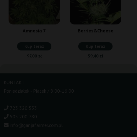
Amnesia 7
Berries&Cheese
Kup teraz
Kup teraz
97,00 zł
59,40 zł
KONTAKT
Poniedziałek - Piatek / 8:00-16:00
723 320 553
505 200 780
info@ganjafarmer.com.pl