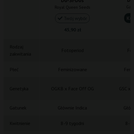
Do-Si-Dos
Gan
Royal Queen Seeds
Ku
Twój wybór
45,90 zł
20
Rodzaj
Fotoperiod
Fot
zakwitania
Płeć
Feminizowane
Femi
Genetyka
OGKB x Face Off OG
GSC x 
Gatunek
Głównie Indica
Główn
Kwitnienie
8-9 tygodni
8-10