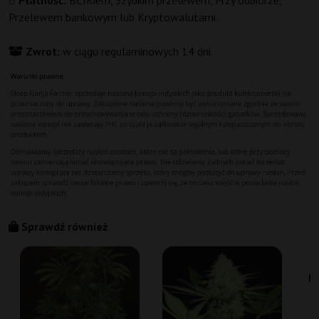
Płatność:
BLIKiem, Szybkim przelewem, Przy odbiorze,
Przelewem bankowym lub Kryptowalutami.
Zwrot:
w ciągu regulaminowych 14 dni.
Sprawdź również
D