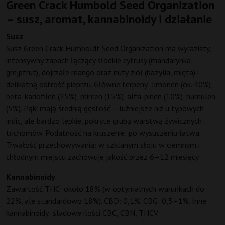
Green Crack Humbold Seed Organization
– susz, aromat, kannabinoidy i działanie
Susz
Susz Green Crack Humboldt Seed Organization ma wyrazisty,
intensywny zapach łączący słodkie cytrusy (mandarynka,
grejpfrut), dojrzałe mango oraz nuty ziół (bazylia, mięta) i
delikatną ostrość pieprzu. Główne terpeny: limonen (ok. 40%),
beta-kariofilen (25%), mircen (15%), alfa-pinen (10%), humulen
(5%). Pąki mają średnią gęstość – luźniejsze niż u typowych
indic, ale bardzo lepkie, pokryte grubą warstwą żywicznych
trichomów. Podatność na kruszenie: po wysuszeniu łatwa.
Trwałość przechowywania: w szklanym słoju w ciemnym i
chłodnym miejscu zachowuje jakość przez 6–12 miesięcy.
Kannabinoidy
Zawartość THC: około 18% (w optymalnych warunkach do
22%, ale standardowo 18%). CBD: 0,1%. CBG: 0,5–1%. Inne
kannabinoidy: śladowe ilości CBC, CBN, THCV.