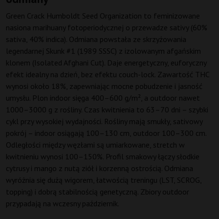
Green Crack Humboldt Seed Organization to feminizowane
nasiona marihuany fotoperiodycznej o przewadze sativy (60%
sativa, 40% indica). Odmiana powstała ze skrzyżowania
legendarnej Skunk #1 (1989 SSSC) z izolowanym afgańskim
klonem (Isolated Afghani Cut). Daje energetyczny, euforyczny
efekt idealny na dzień, bez efektu couch-lock. Zawartość THC
wynosi około 18%, zapewniając mocne pobudzenie i jasność
umysłu. Plon indoor sięga 400–600 g/m², a outdoor nawet
1000–3000 g z rośliny. Czas kwitnienia to 63–70 dni – szybki
cykl przy wysokiej wydajności. Rośliny mają smukły, sativowy
pokrój – indoor osiągają 100–130 cm, outdoor 100–300 cm.
Odległości między węzłami są umiarkowane, stretch w
kwitnieniu wynosi 100–150%. Profil smakowy łączy słodkie
cytrusy i mango z nutą ziół i korzenną ostrością. Odmiana
wyróżnia się dużą wigorem, łatwością treningu (LST, SCROG,
topping) i dobrą stabilnością genetyczną. Zbiory outdoor
przypadają na wczesny październik.