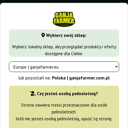
0
GanjaFarmer.com.pl
Odmiany Marihuany
Green Crack
G
Wybierz swój sklep:
Green Crack Humbold Seed
Wybierz lokalny sklep, aby przeglądać produkty i oferty
Organization
dostępne dla Ciebie.
lub pozostań na:
Polska | ganjafarmer.com.pl
Czy jesteś osobą pełnoletnią?
Strona zawiera treści przeznaczone dla osób
pełnoletnich.
Jeśli nie jesteś osobą pełnoletnią, opuść tę stronę.