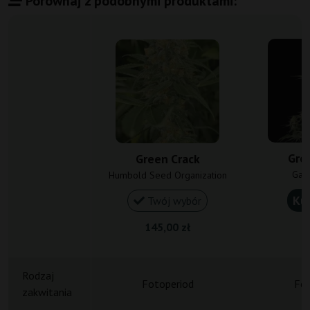
Porównaj z podobnymi produktami:
Gre
Green Crack
Gan
Humbold Seed Organization
Ku
Twój wybór
145,00 zł
1
Rodzaj
Fotoperiod
Fot
zakwitania