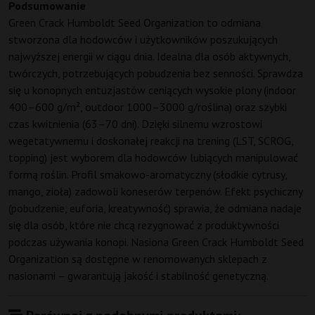
Podsumowanie
Green Crack Humboldt Seed Organization to odmiana
stworzona dla hodowców i użytkowników poszukujących
najwyższej energii w ciągu dnia. Idealna dla osób aktywnych,
twórczych, potrzebujących pobudzenia bez senności. Sprawdza
się u konopnych entuzjastów ceniących wysokie plony (indoor
400–600 g/m², outdoor 1000–3000 g/roślina) oraz szybki
czas kwitnienia (63–70 dni). Dzięki silnemu wzrostowi
wegetatywnemu i doskonałej reakcji na trening (LST, SCROG,
topping) jest wyborem dla hodowców lubiących manipulować
formą roślin. Profil smakowo-aromatyczny (słodkie cytrusy,
mango, zioła) zadowoli koneserów terpenów. Efekt psychiczny
(pobudzenie, euforia, kreatywność) sprawia, że odmiana nadaje
się dla osób, które nie chcą rezygnować z produktywności
podczas używania konopi. Nasiona Green Crack Humboldt Seed
Organization są dostępne w renomowanych sklepach z
nasionami – gwarantują jakość i stabilność genetyczną.