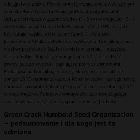
odstępstwa rzadkie. Pokrój: smukły, wzniesiony, z wydłużonym
wierzchołkiem i silnie rozwiniętymi bocznymi gałęziami.
Odległości między węzłami: średnie (4–6 cm w wegetacji, 2–4
cm w kwitnieniu). Stretch w kwitnieniu: 100–150%. Kształt
liści: długie, wąskie, ostro zakończone, 7–9 palców,
jasnozielone. Struktura kwiatów: wydłużona; foxtailing rzadki,
możliwy przy stresie. Gęstość kwiatów: średnia – puszyste,
bardzo lepkie. Długość głównego topa: 10–15 cm. Ilość
żywicy: bardzo wysoka – pąki gęsto pokryte trichomami.
Podatność na foxtailing: niska (ryzyko przy temperaturze
poniżej 18°C i nadmiarze azotu). Kolor kwiatów: jasnozielony z
pomarańczowymi słupkami; przy niskich temperaturach (<15°C
w nocy) możliwe fioletowe wybarwienie. Łamliwość gałęzi:
umiarkowana – przy ciężkich pąkach zalecane podpory.
Green Crack Humbold Seed Organization
– podsumowanie i dla kogo jest ta
odmiana