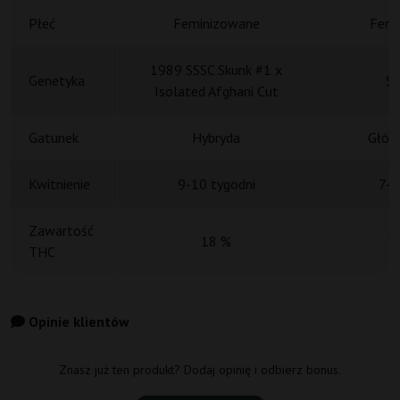
Płeć
Feminizowane
Femi
1989 SSSC Skunk #1 x
Genetyka
Sk
Isolated Afghani Cut
Gatunek
Hybryda
Główn
Kwitnienie
9-10 tygodni
7-9
Zawartość
18 %
1
THC
Opinie klientów
Znasz już ten produkt? Dodaj opinię i odbierz bonus.