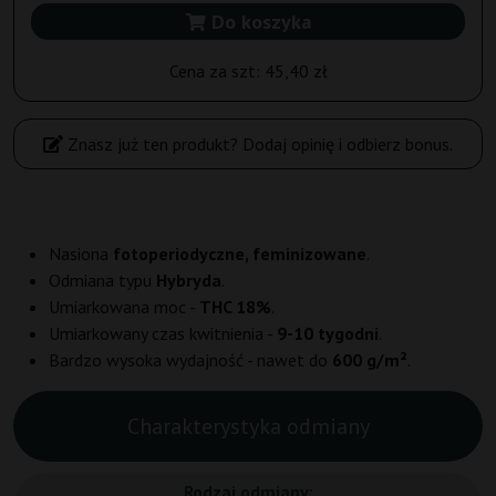
Do koszyka
Cena za szt:
45,40 zł
Znasz już ten produkt? Dodaj opinię i odbierz bonus.
Nasiona
fotoperiodyczne, feminizowane
.
Odmiana typu
Hybryda
.
Umiarkowana moc -
THC 18%
.
Umiarkowany czas kwitnienia -
9-10 tygodni
.
Bardzo wysoka wydajność - nawet do
600 g/m²
.
Charakterystyka odmiany
Rodzaj odmiany: