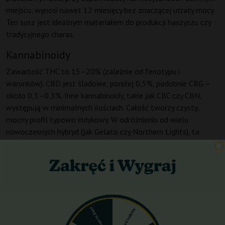
miejscu, wynosi nawet 12 miesięcy bez znaczącej utraty mocy.
Ten susz jest idealnym materiałem do produkcji haszyszu czy
tradycyjnego charas.
Kannabinoidy
Zawartość THC to 15–20% (zależnie od fenotypu i
warunków). CBD jest śladowe, poniżej 0,5%, podobnie CBG –
około 0,1–0,3%. Inne kannabinoidy, takie jak CBC czy CBN,
występują w minimalnych ilościach. Całość tworzy czysty,
mocny profil typowo indykowy. W odróżnieniu od wielu
nowoczesnych hybryd (jak Gelato czy Northern Lights), ta
odmiana pozostaje wierna swojej górskiej duszy.
Działanie
Czas od użycia do pierwszego efektu wynosi 5–15 minut przy
waporyzacji i 10–25 minut przy paleniu. W przedziale 0–60
minut pojawia się uczucie ciepła rozlewającego się po ciele,
Pink Guava Fast
Gorilla Cookies
ciężkość powiek i przyjemne odprężenie. Między 60 a 120