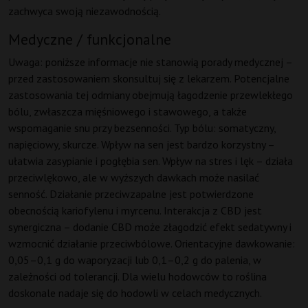
zachwyca swoją niezawodnością.
Medyczne / funkcjonalne
Uwaga: poniższe informacje nie stanowią porady medycznej –
przed zastosowaniem skonsultuj się z lekarzem. Potencjalne
zastosowania tej odmiany obejmują łagodzenie przewlekłego
bólu, zwłaszcza mięśniowego i stawowego, a także
wspomaganie snu przy bezsenności. Typ bólu: somatyczny,
napięciowy, skurcze. Wpływ na sen jest bardzo korzystny –
ułatwia zasypianie i pogłębia sen. Wpływ na stres i lęk – działa
przeciwlękowo, ale w wyższych dawkach może nasilać
senność. Działanie przeciwzapalne jest potwierdzone
obecnością kariofylenu i myrcenu. Interakcja z CBD jest
synergiczna – dodanie CBD może złagodzić efekt sedatywny i
wzmocnić działanie przeciwbólowe. Orientacyjne dawkowanie:
0,05–0,1 g do waporyzacji lub 0,1–0,2 g do palenia, w
zależności od tolerancji. Dla wielu hodowców to roślina
doskonale nadaje się do hodowli w celach medycznych.