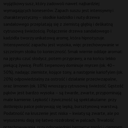
wyjątkowy susz, który zadowoli nawet najbardziej
wymagających koneserów. Zapach suszu jest intensywny i
charakterystyczny – słodkie kadzidło i nuty drzewa
sandałowego przeplatają się z ziemistą głębią i delikatną
cytrusową świeżością. Połączenie drzewa sandałowego i
kadzidła tworzy unikatową aromę, która hipnotyzuje.
Intensywność zapachu jest wysoka, więc przechowywanie w
szczelnym słoiku to konieczność. Smak wiernie oddaje aromat:
na języku czuć słodycz, potem przyprawy, a na końcu lekko
piekącą żywicę. Profil terpenowy dominuje myrcen (ok. 40–
50%), nadając ziemiste, kojące tony, a następnie kariofylen (ok.
20%) odpowiedzialny za ostrość i działanie przeciwzapalne,
oraz limonen (ok. 10%) wnoszący cytrusową świeżość. Gęstość
pąków jest bardzo wysoka – są twarde, zwarte, przypominają
małe kamienie. Lepkość i żywiczność są spektakularne: przy
dotknięciu palce pokrywają się lepką, bursztynową warstwą.
Podatność na kruszenie jest niska – kwiaty są zwarte, ale po
wysuszeniu dają się łatwo rozdrobnić w palcach. Trwałość
przechowywania, przy odpowiedniej hermetyczności i ciemnym