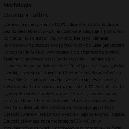
Morfologia
Struktura rośliny
Dominacja genetyczna to 100% indica – to czysta landrace,
bez domieszek sativy. Roślina doskonale adaptuje się zarówno
do indoor, jak i outdoor, choć w chłodniejszym klimacie
outdoorowym pokazuje swój górski rodowód. Linia genetyczna
to czysta Hindu Kush, wywodząca się z afgańskich prowincji.
Stabilność genetyczna jest bardzo wysoka – odmiana jest
standaryzowana od dziesięcioleci. Pokrój jest krzaczasty, niski i
szeroki, z gęstym ulistnieniem. Odległości między węzłami są
niewielkie (2–5 cm), co sprzyja tworzeniu się gęstej korony
kwiatów. Stretch w kwitnieniu wynosi 50–60%. Kształt liści to
typowy dla indiki szeroki wachlarz – krótkie, szerokie palce,
ciemnozielone, z lekkim połyskiem. Struktura kwiatów jest
zwarta, kulista lub lekko stożkowa, tworząca gęste topy.
Gęstość kwiatów jest bardzo wysoka – pąki są twarde i ciężkie.
Długość głównego topa może sięgać 30–40 cm w
sprzyjających warunkach. Ilość żywicy jest ogromna – w fazie