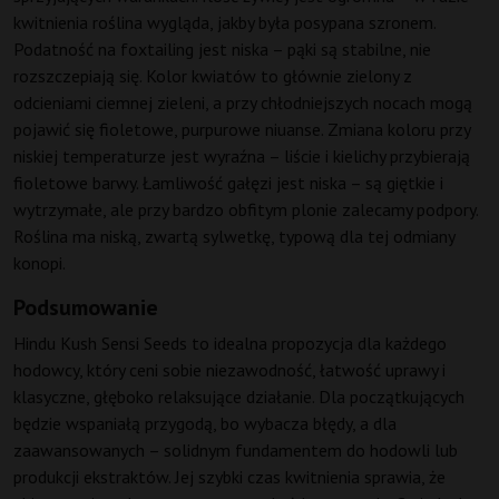
kwitnienia roślina wygląda, jakby była posypana szronem.
Podatność na foxtailing jest niska – pąki są stabilne, nie
rozszczepiają się. Kolor kwiatów to głównie zielony z
odcieniami ciemnej zieleni, a przy chłodniejszych nocach mogą
pojawić się fioletowe, purpurowe niuanse. Zmiana koloru przy
niskiej temperaturze jest wyraźna – liście i kielichy przybierają
fioletowe barwy. Łamliwość gałęzi jest niska – są giętkie i
wytrzymałe, ale przy bardzo obfitym plonie zalecamy podpory.
Roślina ma niską, zwartą sylwetkę, typową dla tej odmiany
konopi.
Podsumowanie
Hindu Kush Sensi Seeds to idealna propozycja dla każdego
hodowcy, który ceni sobie niezawodność, łatwość uprawy i
klasyczne, głęboko relaksujące działanie. Dla początkujących
będzie wspaniałą przygodą, bo wybacza błędy, a dla
zaawansowanych – solidnym fundamentem do hodowli lub
produkcji ekstraktów. Jej szybki czas kwitnienia sprawia, że