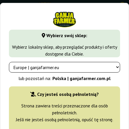
0
GanjaFarmer.com.pl
Odmiany Marihuany
Kush
Hindu Ku
Wybierz swój sklep:
Hindu Kush Sensi Seeds
Wybierz lokalny sklep, aby przeglądać produkty i oferty
dostępne dla Ciebie.
-15%
+gratisy
lub pozostań na:
Polska | ganjafarmer.com.pl
Czy jesteś osobą pełnoletnią?
Strona zawiera treści przeznaczone dla osób
pełnoletnich.
Jeśli nie jesteś osobą pełnoletnią, opuść tę stronę.