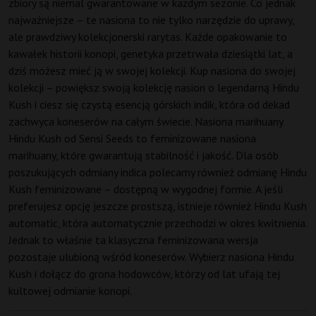
zbiory są niemal gwarantowane w każdym sezonie. Co jednak
najważniejsze – te nasiona to nie tylko narzędzie do uprawy,
ale prawdziwy kolekcjonerski rarytas. Każde opakowanie to
kawałek historii konopi, genetyka przetrwała dziesiątki lat, a
dziś możesz mieć ją w swojej kolekcji. Kup nasiona do swojej
kolekcji – powiększ swoją kolekcję nasion o legendarną Hindu
Kush i ciesz się czystą esencją górskich indik, która od dekad
zachwyca koneserów na całym świecie. Nasiona marihuany
Hindu Kush od Sensi Seeds to feminizowane nasiona
marihuany, które gwarantują stabilność i jakość. Dla osób
poszukujących odmiany indica polecamy również odmianę Hindu
Kush feminizowane – dostępną w wygodnej formie. A jeśli
preferujesz opcję jeszcze prostszą, istnieje również Hindu Kush
automatic, która automatycznie przechodzi w okres kwitnienia.
Jednak to właśnie ta klasyczna feminizowana wersja
pozostaje ulubioną wśród koneserów. Wybierz nasiona Hindu
Kush i dołącz do grona hodowców, którzy od lat ufają tej
kultowej odmianie konopi.