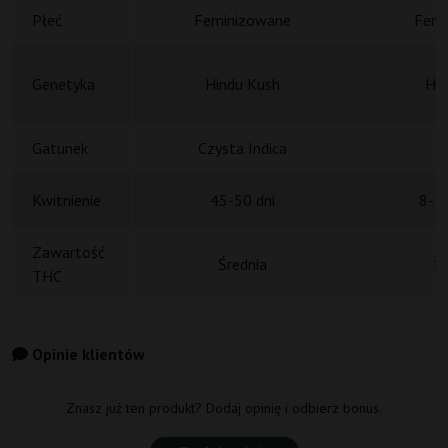
Płeć
Feminizowane
Femi
Genetyka
Hindu Kush
Hin
Gatunek
Czysta Indica
Kwitnienie
45-50 dni
8-10
Zawartość
Średnia
1
THC
Opinie klientów
Znasz już ten produkt? Dodaj opinię i odbierz bonus.