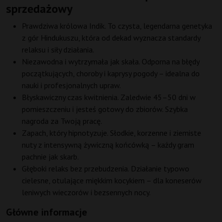
sprzedażowy
Prawdziwa królowa Indik. To czysta, legendarna genetyka
z gór Hindukuszu, która od dekad wyznacza standardy
relaksu i siły działania.
Niezawodna i wytrzymała jak skała. Odporna na błędy
początkujących, choroby i kaprysy pogody – idealna do
nauki i profesjonalnych upraw.
Błyskawiczny czas kwitnienia. Zaledwie 45–50 dni w
pomieszczeniu i jesteś gotowy do zbiorów. Szybka
nagroda za Twoją pracę.
Zapach, który hipnotyzuje. Słodkie, korzenne i ziemiste
nuty z intensywną żywiczną końcówką – każdy gram
pachnie jak skarb.
Głęboki relaks bez przebudzenia. Działanie typowo
cielesne, otulające miękkim kocykiem – dla koneserów
leniwych wieczorów i bezsennych nocy.
Główne informacje