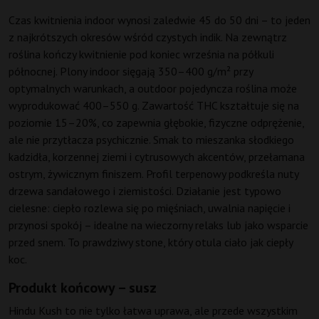
Czas kwitnienia indoor wynosi zaledwie 45 do 50 dni – to jeden
z najkrótszych okresów wśród czystych indik. Na zewnątrz
roślina kończy kwitnienie pod koniec września na półkuli
północnej. Plony indoor sięgają 350–400 g/m² przy
optymalnych warunkach, a outdoor pojedyncza roślina może
wyprodukować 400–550 g. Zawartość THC kształtuje się na
poziomie 15–20%, co zapewnia głębokie, fizyczne odprężenie,
ale nie przytłacza psychicznie. Smak to mieszanka słodkiego
kadzidła, korzennej ziemi i cytrusowych akcentów, przełamana
ostrym, żywicznym finiszem. Profil terpenowy podkreśla nuty
drzewa sandałowego i ziemistości. Działanie jest typowo
cielesne: ciepło rozlewa się po mięśniach, uwalnia napięcie i
przynosi spokój – idealne na wieczorny relaks lub jako wsparcie
przed snem. To prawdziwy stone, który otula ciało jak ciepły
koc.
Produkt końcowy – susz
Hindu Kush to nie tylko łatwa uprawa, ale przede wszystkim