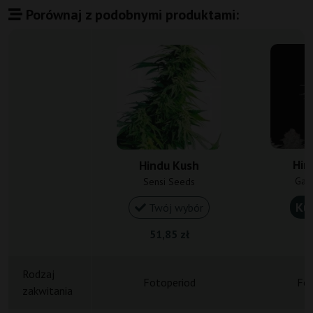
Porównaj z podobnymi produktami:
Hin
Hindu Kush
Gan
Sensi Seeds
Ku
Twój wybór
51,85 zł
1
Rodzaj
Fotoperiod
Fot
zakwitania