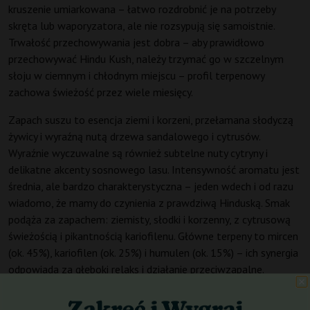
kruszenie umiarkowana – łatwo rozdrobnić je na potrzeby
skręta lub waporyzatora, ale nie rozsypują się samoistnie.
Trwałość przechowywania jest dobra – aby prawidłowo
przechowywać Hindu Kush, należy trzymać go w szczelnym
słoju w ciemnym i chłodnym miejscu – profil terpenowy
zachowa świeżość przez wiele miesięcy.
Zapach suszu to esencja ziemi i korzeni, przełamana słodyczą
żywicy i wyraźną nutą drzewa sandalowego i cytrusów.
Wyraźnie wyczuwalne są również subtelne nuty cytryny i
delikatne akcenty sosnowego lasu. Intensywność aromatu jest
średnia, ale bardzo charakterystyczna – jeden wdech i od razu
wiadomo, że mamy do czynienia z prawdziwą Hinduską. Smak
podąża za zapachem: ziemisty, słodki i korzenny, z cytrusową
świeżością i pikantnością kariofilenu. Główne terpeny to mircen
(ok. 45%), kariofilen (ok. 25%) i humulen (ok. 15%) – ich synergia
odpowiada za głęboki relaks i działanie przeciwzapalne.
Zawartość THC to 26%, CBD poniżej 0,5%, a CBG sięga około
1%. W śladowych ilościach obecne są także CBC i CBN.