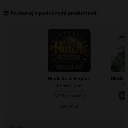
Porównaj z podobnymi produktami:
Hindu K
Hindu Kush Regular
Sen
Barney's Farm
Ku
Twój wybór
107,20 zł
12
Rodzaj