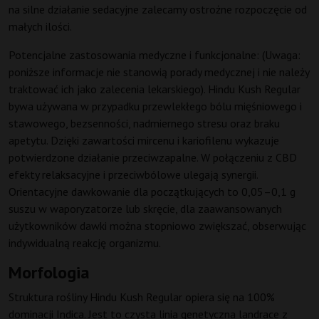
na silne działanie sedacyjne zalecamy ostrożne rozpoczęcie od
małych ilości.
Potencjalne zastosowania medyczne i funkcjonalne: (Uwaga:
poniższe informacje nie stanowią porady medycznej i nie należy
traktować ich jako zalecenia lekarskiego). Hindu Kush Regular
bywa używana w przypadku przewlekłego bólu mięśniowego i
stawowego, bezsenności, nadmiernego stresu oraz braku
apetytu. Dzięki zawartości mircenu i kariofilenu wykazuje
potwierdzone działanie przeciwzapalne. W połączeniu z CBD
efekty relaksacyjne i przeciwbólowe ulegają synergii.
Orientacyjne dawkowanie dla początkujących to 0,05–0,1 g
suszu w waporyzatorze lub skręcie, dla zaawansowanych
użytkowników dawki można stopniowo zwiększać, obserwując
indywidualną reakcję organizmu.
Morfologia
Struktura rośliny Hindu Kush Regular opiera się na 100%
dominacji Indica. Jest to czysta linia genetyczna landrace z