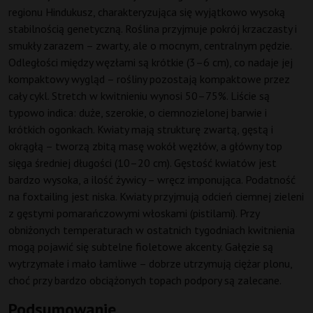
regionu Hindukusz, charakteryzująca się wyjątkowo wysoką
stabilnością genetyczną. Roślina przyjmuje pokrój krzaczasty i
smukły zarazem – zwarty, ale o mocnym, centralnym pędzie.
Odległości między węzłami są krótkie (3–6 cm), co nadaje jej
kompaktowy wygląd – rośliny pozostają kompaktowe przez
cały cykl. Stretch w kwitnieniu wynosi 50–75%. Liście są
typowo indica: duże, szerokie, o ciemnozielonej barwie i
krótkich ogonkach. Kwiaty mają strukturę zwartą, gęstą i
okrągłą – tworzą zbitą masę wokół węzłów, a główny top
sięga średniej długości (10–20 cm). Gęstość kwiatów jest
bardzo wysoka, a ilość żywicy – wręcz imponująca. Podatność
na foxtailing jest niska. Kwiaty przyjmują odcień ciemnej zieleni
z gęstymi pomarańczowymi włoskami (pistilami). Przy
obniżonych temperaturach w ostatnich tygodniach kwitnienia
mogą pojawić się subtelne fioletowe akcenty. Gałęzie są
wytrzymałe i mało łamliwe – dobrze utrzymują ciężar plonu,
choć przy bardzo obciążonych topach podpory są zalecane.
Podsumowanie