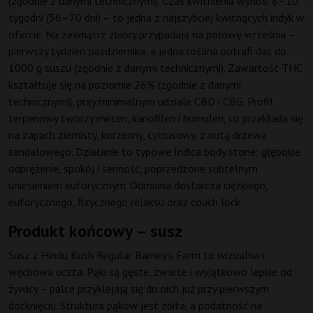
(zgodnie z danymi technicznymi). Czas kwitnienia wynosi 8–10
tygodni (56–70 dni) – to jedna z najszybciej kwitnących indyk w
ofercie. Na zewnątrz zbiory przypadają na połowę września –
pierwszy tydzień października, a jedna roślina potrafi dać do
1000 g suszu (zgodnie z danymi technicznymi). Zawartość THC
kształtuje się na poziomie 26% (zgodnie z danymi
technicznymi), przy minimalnym udziale CBD i CBG. Profil
terpenowy tworzy mircen, kariofilen i humulen, co przekłada się
na zapach ziemisty, korzenny, cytrusowy, z nutą drzewa
sandalowego. Działanie to typowe Indica body stone: głębokie
odprężenie, spokój i senność, poprzedzone subtelnym
uniesieniem euforycznym. Odmiana dostarcza ciężkiego,
euforycznego, fizycznego relaksu oraz couch lock.
Produkt końcowy – susz
Susz z Hindu Kush Regular Barney's Farm to wizualna i
węchowa uczta. Pąki są gęste, zwarte i wyjątkowo lepkie od
żywicy – palce przyklejają się do nich już przy pierwszym
dotknięciu. Struktura pąków jest zbita, a podatność na