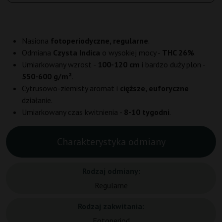
Nasiona
fotoperiodyczne, regularne
.
Odmiana
Czysta Indica
o wysokiej mocy -
THC 26%
.
Umiarkowany wzrost -
100-120 cm
i bardzo duży plon -
550-600 g/m²
.
Cytrusowo-ziemisty aromat i
cięższe, euforyczne
działanie.
Umiarkowany czas kwitnienia -
8-10 tygodni
.
Charakterystyka odmiany
Rodzaj odmiany:
Regularne
Rodzaj zakwitania:
Fotoperiod