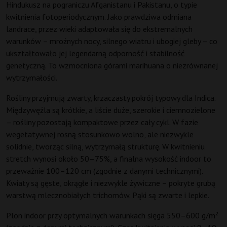
Hindukusz na pograniczu Afganistanu i Pakistanu, o typie
kwitnienia fotoperiodycznym. Jako prawdziwa odmiana
landrace, przez wieki adaptowała się do ekstremalnych
warunków – mroźnych nocy, silnego wiatru i ubogiej gleby – co
ukształtowało jej legendarną odporność i stabilność
genetyczną. To wzmocniona górami marihuana o niezrównanej
wytrzymałości.
Rośliny przyjmują zwarty, krzaczasty pokrój typowy dla Indica.
Międzywęźla są krótkie, a liście duże, szerokie i ciemnozielone
– rośliny pozostają kompaktowe przez cały cykl. W fazie
wegetatywnej rosną stosunkowo wolno, ale niezwykle
solidnie, tworząc silną, wytrzymałą strukturę. W kwitnieniu
stretch wynosi około 50–75%, a finalna wysokość indoor to
przeważnie 100–120 cm (zgodnie z danymi technicznymi).
Kwiaty są gęste, okrągłe i niezwykle żywiczne – pokryte grubą
warstwą mlecznobiałych trichomów. Pąki są zwarte i lepkie.
Plon indoor przy optymalnych warunkach sięga 550–600 g/m²