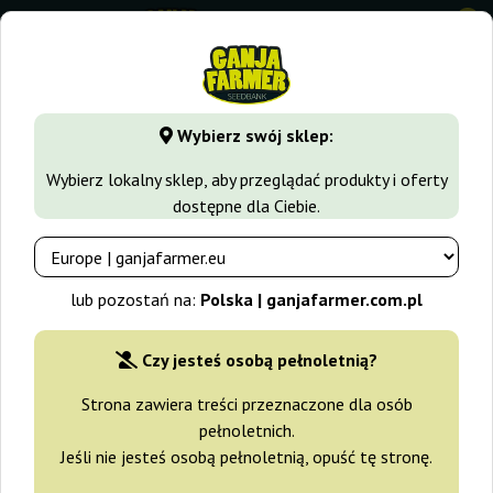
0
GanjaFarmer.com.pl
Seedbanki
Barney's Farm
Hindu Ku
Wybierz swój sklep:
Hindu Kush Regular Barney's Farm
Wybierz lokalny sklep, aby przeglądać produkty i oferty
dostępne dla Ciebie.
-20%
+gratisy
lub pozostań na:
Polska | ganjafarmer.com.pl
Czy jesteś osobą pełnoletnią?
Strona zawiera treści przeznaczone dla osób
pełnoletnich.
Jeśli nie jesteś osobą pełnoletnią, opuść tę stronę.