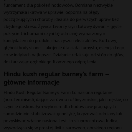
fundament dla pokoleń hodowców. Odmiana niezwykle
wytrzymała i łatwa w uprawie, odporna na błędy
początkujących i choroby, idealna do pierwszych upraw bez
zbędnego stresu. Żywica tworzy kryształowy dywan – gęste
pokrycie trichomami czyni tę odmianę wymarzonym
kandydatem do produkcji haszyszu i ekstraktów. Kultowy,
głęboki body stone – ukojenie dla ciała i umysłu, esencja tego,
co w indykach najlepsze. Działanie relaksuje od stóp do głów,
dostarczając głębokiego fizycznego odprężenia.
Hindu kush regular barney's farm –
główne informacje
Hindu Kush Regular Barney's Farm to nasiona regularne
(non‑feminised), dające zarówno rośliny żeńskie, jak i męskie, co
czyni je doskonałym wyborem dla hodowców pragnących
samodzielnie stabilizować genetykę, krzyżować odmiany lub
pozyskiwać własne nasiona. Jest to stuprocentowa Indica,
wywodząca się w prostej linii z surowego, górskiego regionu