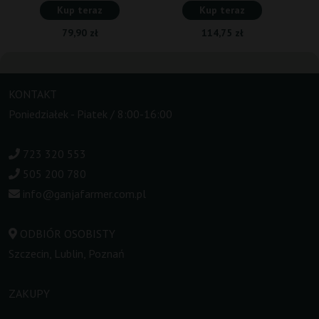
Kup teraz
Kup teraz
79,90 zł
114,75 zł
KONTAKT
Poniedziałek - Piatek / 8:00-16:00
723 320 553
505 200 780
info@ganjafarmer.com.pl
ODBIÓR OSOBISTY
Szczecin, Lublin, Poznań
ZAKUPY