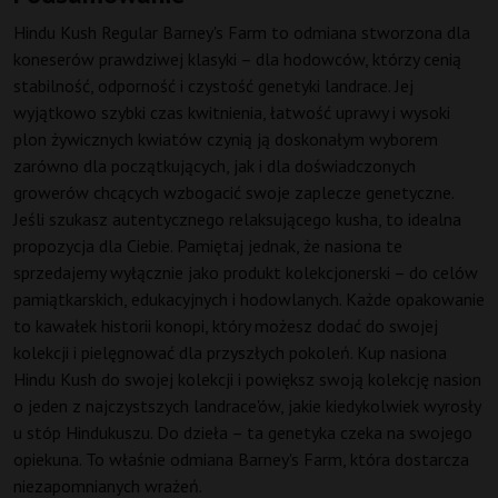
Hindu Kush Regular Barney's Farm to odmiana stworzona dla
koneserów prawdziwej klasyki – dla hodowców, którzy cenią
stabilność, odporność i czystość genetyki landrace. Jej
wyjątkowo szybki czas kwitnienia, łatwość uprawy i wysoki
plon żywicznych kwiatów czynią ją doskonałym wyborem
zarówno dla początkujących, jak i dla doświadczonych
growerów chcących wzbogacić swoje zaplecze genetyczne.
Jeśli szukasz autentycznego relaksującego kusha, to idealna
propozycja dla Ciebie. Pamiętaj jednak, że nasiona te
sprzedajemy wyłącznie jako produkt kolekcjonerski – do celów
pamiątkarskich, edukacyjnych i hodowlanych. Każde opakowanie
to kawałek historii konopi, który możesz dodać do swojej
kolekcji i pielęgnować dla przyszłych pokoleń. Kup nasiona
Hindu Kush do swojej kolekcji i powiększ swoją kolekcję nasion
o jeden z najczystszych landrace'ów, jakie kiedykolwiek wyrosły
u stóp Hindukuszu. Do dzieła – ta genetyka czeka na swojego
opiekuna. To właśnie odmiana Barney's Farm, która dostarcza
niezapomnianych wrażeń.