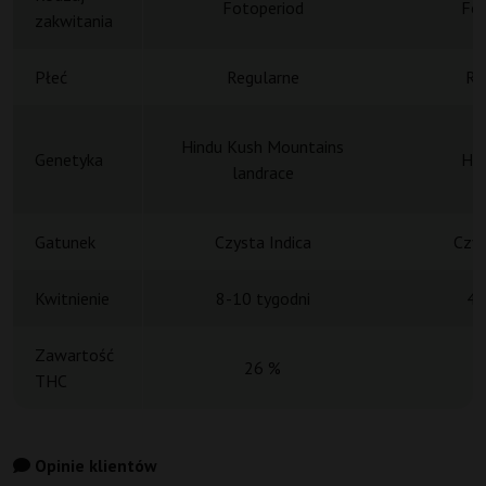
Fotoperiod
Fot
zakwitania
Płeć
Regularne
Re
Hindu Kush Mountains
Genetyka
Hin
landrace
Gatunek
Czysta Indica
Czys
Kwitnienie
8-10 tygodni
45
Zawartość
26 %
Ś
THC
Opinie klientów