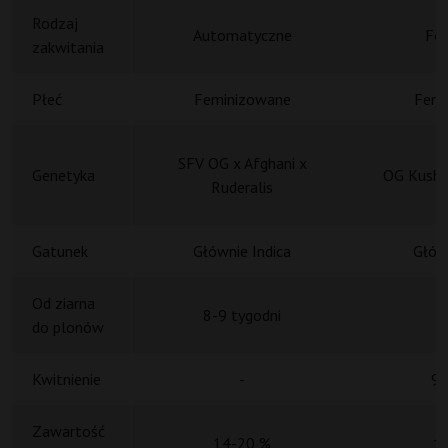
Rodzaj
Automatyczne
Fot
zakwitania
Płeć
Feminizowane
Femi
SFV OG x Afghani x
Genetyka
OG Kush 
Ruderalis
Gatunek
Głównie Indica
Główn
Od ziarna
8-9 tygodni
do plonów
Kwitnienie
-
9 
Zawartość
14-20 %
1