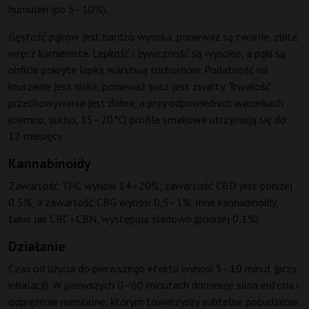
humulen (po 5–10%).
Gęstość pąków jest bardzo wysoka, ponieważ są twarde, zbite,
wręcz kamieniste. Lepkość i żywiczność są wysokie, a pąki są
obficie pokryte lepką warstwą trichomów. Podatność na
kruszenie jest niska, ponieważ susz jest zwarty. Trwałość
przechowywania jest dobra, a przy odpowiednich warunkach
(ciemno, sucho, 15–20°C) profile smakowe utrzymują się do
12 miesięcy.
Kannabinoidy
Zawartość THC wynosi 14–20%, zawartość CBD jest poniżej
0,5%, a zawartość CBG wynosi 0,5–1%. Inne kannabinoidy,
takie jak CBC i CBN, występują śladowo (poniżej 0,1%).
Działanie
Czas od użycia do pierwszego efektu wynosi 5–10 minut (przy
inhalacji). W pierwszych 0–60 minutach dominuje silna euforia i
odprężenie mentalne, którym towarzyszy subtelne pobudzenie.