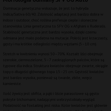
Dominacja genetyczna wskazuje, że jest to hybryda
Indica/Sativa 60/40. Zdolność adaptacji jest bardzo dobra w
indoor i outdoor, choć roślina preferuje ciepłe i słoneczne
stanowiska. Linia genetyczna to SFV OG x Afghani x Ruderalis.
Stabilność genetyczna jest bardzo wysoka, dzięki czemu
odmiana jest mało podatna na mutacje. Pokrój jest krzaczasty,
gęsty i ma krótkie odległości między węzłami (5–10 cm).
Stretch w kwitnieniu wynosi 50–70%. Kształt liści obejmuje
szerokie, ciemnozielone, 5–7 zaokrąglonych palców, które są
typowe dla indica. Struktura kwiatów obejmuje zwarte, okrągłe
topy o długości głównego topa 15–25 cm. Gęstość kwiatów
jest bardzo wysoka, ponieważ są twarde, zbite, wręcz
kamieniste.
Ilość żywicy jest obfita, a pąki i liście parasolowe są gęsto
pokryte trichomami, nadającymi srebrzystobiały wygląd.
Podatność na foxtailing jest niska. Kolor kwiatów jest głównie