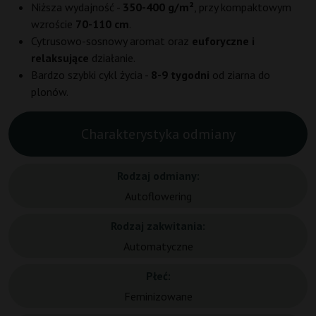
Niższa wydajność -
350-400 g/m²
, przy kompaktowym
wzroście
70-110 cm
.
Cytrusowo-sosnowy aromat oraz
euforyczne i
relaksujące
działanie.
Bardzo szybki cykl życia -
8-9 tygodni
od ziarna do
plonów.
Charakterystyka odmiany
Rodzaj odmiany:
Autoflowering
Rodzaj zakwitania:
Automatyczne
Płeć:
Feminizowane