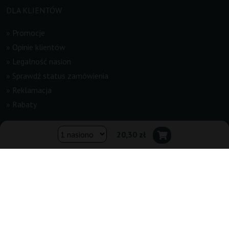
DLA KLIENTÓW
»
Promocje
»
Opinie klientów
»
Legalność nasion
»
Sprawdź status zamówienia
»
Reklamacja
»
Rabaty
INFORMACJE
20,30 zł
»
Newsletter
»
Regulamin
»
Kontakt
»
Mapa strony