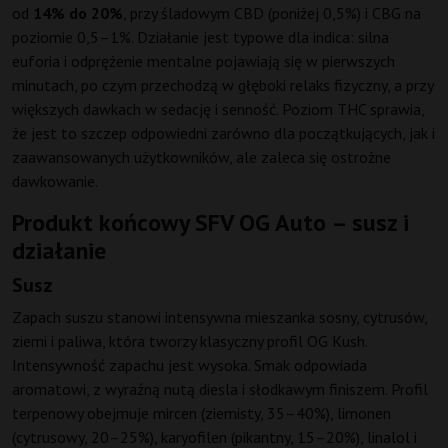
od
14% do 20%
, przy śladowym CBD (poniżej 0,5%) i CBG na
poziomie 0,5–1%. Działanie jest typowe dla indica: silna
euforia i odprężenie mentalne pojawiają się w pierwszych
minutach, po czym przechodzą w głęboki relaks fizyczny, a przy
większych dawkach w sedację i senność. Poziom THC sprawia,
że jest to szczep odpowiedni zarówno dla początkujących, jak i
zaawansowanych użytkowników, ale zaleca się ostrożne
dawkowanie.
Produkt końcowy SFV OG Auto – susz i
działanie
Susz
Zapach suszu stanowi intensywna mieszanka sosny, cytrusów,
ziemi i paliwa, która tworzy klasyczny profil OG Kush.
Intensywność zapachu jest wysoka. Smak odpowiada
aromatowi, z wyraźną nutą diesla i słodkawym finiszem. Profil
terpenowy obejmuje mircen (ziemisty, 35–40%), limonen
(cytrusowy, 20–25%), karyofilen (pikantny, 15–20%), linalol i