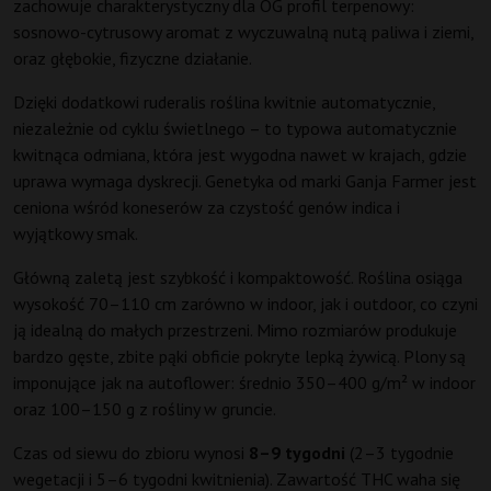
zachowuje charakterystyczny dla OG profil terpenowy:
sosnowo-cytrusowy aromat z wyczuwalną nutą paliwa i ziemi,
oraz głębokie, fizyczne działanie.
Dzięki dodatkowi ruderalis roślina kwitnie automatycznie,
niezależnie od cyklu świetlnego – to typowa automatycznie
kwitnąca odmiana, która jest wygodna nawet w krajach, gdzie
uprawa wymaga dyskrecji. Genetyka od marki Ganja Farmer jest
ceniona wśród koneserów za czystość genów indica i
wyjątkowy smak.
Główną zaletą jest szybkość i kompaktowość. Roślina osiąga
wysokość 70–110 cm zarówno w indoor, jak i outdoor, co czyni
ją idealną do małych przestrzeni. Mimo rozmiarów produkuje
bardzo gęste, zbite pąki obficie pokryte lepką żywicą. Plony są
imponujące jak na autoflower: średnio 350–400 g/m² w indoor
oraz 100–150 g z rośliny w gruncie.
Czas od siewu do zbioru wynosi
8–9 tygodni
(2–3 tygodnie
wegetacji i 5–6 tygodni kwitnienia). Zawartość THC waha się