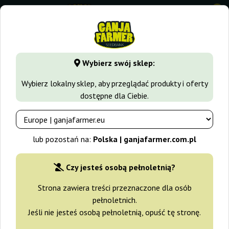
0
GanjaFarmer.com.pl
Rodzaje Nasion Marihuany
Nasiona 
Wybierz swój sklep:
SFV OG Auto Ganja Farmer
Wybierz lokalny sklep, aby przeglądać produkty i oferty
dostępne dla Ciebie.
-30%
+gratisy
lub pozostań na:
Polska | ganjafarmer.com.pl
Czy jesteś osobą pełnoletnią?
Strona zawiera treści przeznaczone dla osób
pełnoletnich.
Jeśli nie jesteś osobą pełnoletnią, opuść tę stronę.