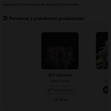
automatyczne kwitnienie ułatwia planowanie.
Porównaj z podobnymi produktami:
S
SFV OG Auto
Gan
Ganja Farmer
Ku
Twój wybór
20,30 zł
23