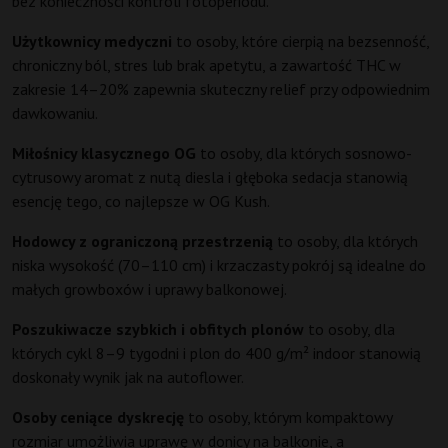
bez konieczności kontroli fotoperiodu.
Użytkownicy medyczni
to osoby, które cierpią na bezsenność,
chroniczny ból, stres lub brak apetytu, a zawartość THC w
zakresie 14–20% zapewnia skuteczny relief przy odpowiednim
dawkowaniu.
Miłośnicy klasycznego OG
to osoby, dla których sosnowo-
cytrusowy aromat z nutą diesla i głęboka sedacja stanowią
esencję tego, co najlepsze w OG Kush.
Hodowcy z ograniczoną przestrzenią
to osoby, dla których
niska wysokość (70–110 cm) i krzaczasty pokrój są idealne do
małych growboxów i uprawy balkonowej.
Poszukiwacze szybkich i obfitych plonów
to osoby, dla
których cykl 8–9 tygodni i plon do 400 g/m² indoor stanowią
doskonały wynik jak na autoflower.
Osoby ceniące dyskrecję
to osoby, którym kompaktowy
rozmiar umożliwia uprawę w donicy na balkonie, a