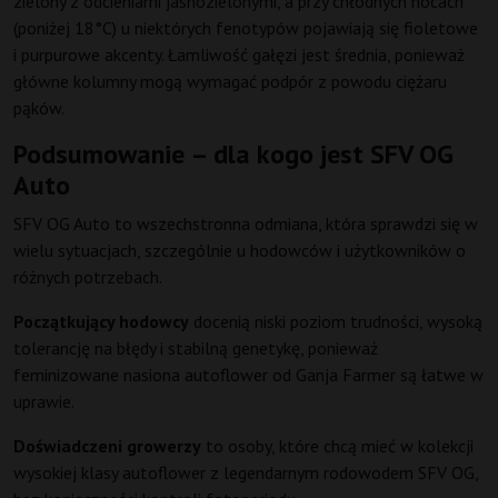
zielony z odcieniami jasnozielonymi, a przy chłodnych nocach
(poniżej 18°C) u niektórych fenotypów pojawiają się fioletowe
i purpurowe akcenty. Łamliwość gałęzi jest średnia, ponieważ
główne kolumny mogą wymagać podpór z powodu ciężaru
pąków.
Podsumowanie – dla kogo jest SFV OG
Auto
SFV OG Auto to wszechstronna odmiana, która sprawdzi się w
wielu sytuacjach, szczególnie u hodowców i użytkowników o
różnych potrzebach.
Początkujący hodowcy
docenią niski poziom trudności, wysoką
tolerancję na błędy i stabilną genetykę, ponieważ
feminizowane nasiona autoflower od Ganja Farmer są łatwe w
uprawie.
Doświadczeni growerzy
to osoby, które chcą mieć w kolekcji
wysokiej klasy autoflower z legendarnym rodowodem SFV OG,