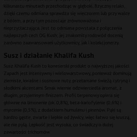
kilkunastu minutach przechodząc w głęboki, fizyczny relaks,
dzięki czemu odmiana sprawdza się wieczorem lub przy walce
z bólem, a przy tym pozostaje zrównoważona i
nieprzytłaczająca. Jest to odmiana powstała z połączenia
najlepszych cech OG Kush; jej znakomity rodowód docenią
zarówno zaawansowani użytkownicy, jak i kolekcjonerzy.
Susz i działanie Khalifa Kush
Susz Khalifa Kush to koneserski produkt o najwyższej jakości.
Zapach jest intensywny i wielowarstwowy, ponieważ dominują
ziemiste, kwaśne i sosnowe nuty, przełamane świeżą cytryną i
słodkimi akcentami. Smak wiernie odzwierciedla aromat, z
długim, przyjemnym finiszem. Profil terpenowy opiera się
głównie na limonenie (ok. 0,8%), beta-kariofylenie (0,6%) i
myrcenie (0,5%), z dodatkiem humulenu i pinenów. Pąki są
bardzo gęste, zwarte i lepkie od żywicy, więc łatwo się kruszą,
ale nie pylą. Lepkość jest wysoka, co świadczy o dużej
zawartości trichomów.