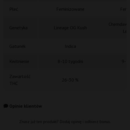
Płeć
Feminizowane
Femi
Chemdawg 
Genetyka
Lineage OG Kush
Lem
Gatunek
Indica
Kwitnienie
8-10 tygodni
9-10
Zawartość
26-30 %
1
THC
Opinie klientów
Znasz już ten produkt? Dodaj opinię i odbierz bonus.