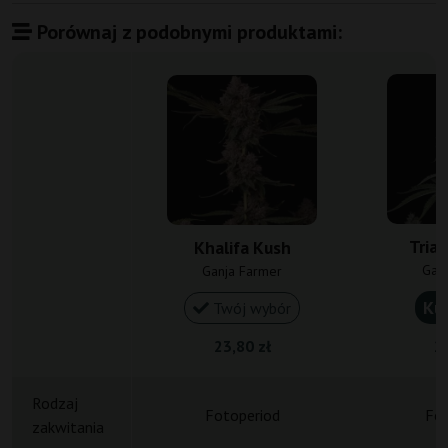
Porównaj z podobnymi produktami:
Tria
Khalifa Kush
Gan
Ganja Farmer
Ku
Twój wybór
23,80 zł
20
Rodzaj
Fotoperiod
Fot
zakwitania