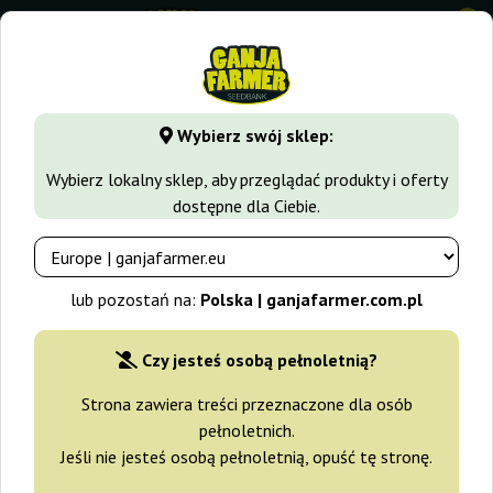
0
GanjaFarmer.com.pl
Rodzaje Nasion Marihuany
Nasiona 
Wybierz swój sklep:
Khalifa Kush Ganja Farmer
Wybierz lokalny sklep, aby przeglądać produkty i oferty
dostępne dla Ciebie.
-30%
+gratisy
lub pozostań na:
Polska | ganjafarmer.com.pl
Czy jesteś osobą pełnoletnią?
Strona zawiera treści przeznaczone dla osób
pełnoletnich.
Jeśli nie jesteś osobą pełnoletnią, opuść tę stronę.