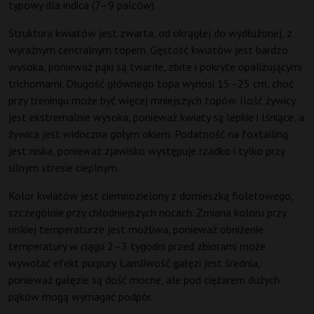
typowy dla indica (7–9 palców).
Struktura kwiatów jest zwarta, od okrągłej do wydłużonej, z
wyraźnym centralnym topem. Gęstość kwiatów jest bardzo
wysoka, ponieważ pąki są twarde, zbite i pokryte opalizującymi
trichomami. Długość głównego topa wynosi 15–25 cm, choć
przy treningu może być więcej mniejszych topów. Ilość żywicy
jest ekstremalnie wysoka, ponieważ kwiaty są lepkie i lśniące, a
żywica jest widoczna gołym okiem. Podatność na foxtailing
jest niska, ponieważ zjawisko występuje rzadko i tylko przy
silnym stresie cieplnym.
Kolor kwiatów jest ciemnozielony z domieszką fioletowego,
szczególnie przy chłodniejszych nocach. Zmiana koloru przy
niskiej temperaturze jest możliwa, ponieważ obniżenie
temperatury w ciągu 2–3 tygodni przed zbiorami może
wywołać efekt purpury. Łamliwość gałęzi jest średnia,
ponieważ gałęzie są dość mocne, ale pod ciężarem dużych
pąków mogą wymagać podpór.