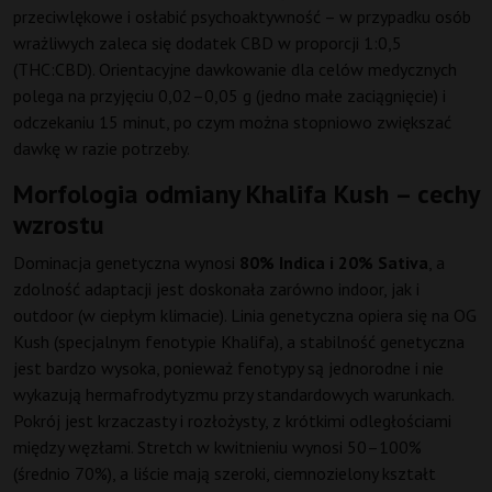
przeciwlękowe i osłabić psychoaktywność – w przypadku osób
wrażliwych zaleca się dodatek CBD w proporcji 1:0,5
(THC:CBD). Orientacyjne dawkowanie dla celów medycznych
polega na przyjęciu 0,02–0,05 g (jedno małe zaciągnięcie) i
odczekaniu 15 minut, po czym można stopniowo zwiększać
dawkę w razie potrzeby.
Morfologia odmiany Khalifa Kush – cechy
wzrostu
Dominacja genetyczna wynosi
80% Indica i 20% Sativa
, a
zdolność adaptacji jest doskonała zarówno indoor, jak i
outdoor (w ciepłym klimacie). Linia genetyczna opiera się na OG
Kush (specjalnym fenotypie Khalifa), a stabilność genetyczna
jest bardzo wysoka, ponieważ fenotypy są jednorodne i nie
wykazują hermafrodytyzmu przy standardowych warunkach.
Pokrój jest krzaczasty i rozłożysty, z krótkimi odległościami
między węzłami. Stretch w kwitnieniu wynosi 50–100%
(średnio 70%), a liście mają szeroki, ciemnozielony kształt