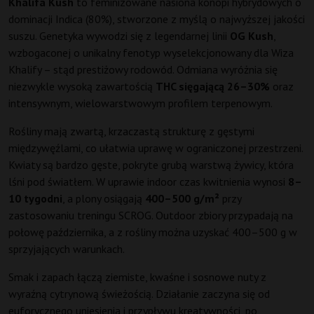
Khalifa Kush
to feminizowane nasiona konopi hybrydowych o
dominacji Indica (80%), stworzone z myślą o najwyższej jakości
suszu. Genetyka wywodzi się z legendarnej linii
OG Kush
,
wzbogaconej o unikalny fenotyp wyselekcjonowany dla Wiza
Khalify – stąd prestiżowy rodowód. Odmiana wyróżnia się
niezwykle wysoką zawartością
THC sięgającą 26–30%
oraz
intensywnym, wielowarstwowym profilem terpenowym.
Rośliny mają zwartą, krzaczastą strukturę z gęstymi
międzywęźlami, co ułatwia uprawę w ograniczonej przestrzeni.
Kwiaty są bardzo gęste, pokryte grubą warstwą żywicy, która
lśni pod światłem. W uprawie indoor czas kwitnienia wynosi
8–
10 tygodni
, a plony osiągają
400–500 g/m²
przy
zastosowaniu treningu SCROG. Outdoor zbiory przypadają na
połowę października, a z rośliny można uzyskać 400–500 g w
sprzyjających warunkach.
Smak i zapach łączą ziemiste, kwaśne i sosnowe nuty z
wyraźną cytrynową świeżością. Działanie zaczyna się od
euforycznego uniesienia i przypływu kreatywności, po