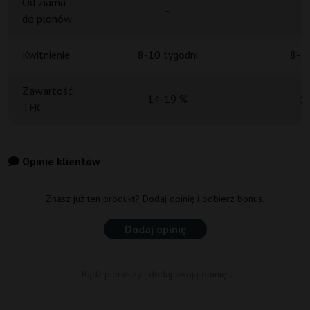
Od ziarna
-
do plonów
Kwitnienie
8-10 tygodni
8-10
Zawartość
14-19 %
1
THC
Opinie klientów
Znasz już ten produkt? Dodaj opinię i odbierz bonus.
Dodaj opinię
Bądź pierwszy i dodaj swoją opinię!