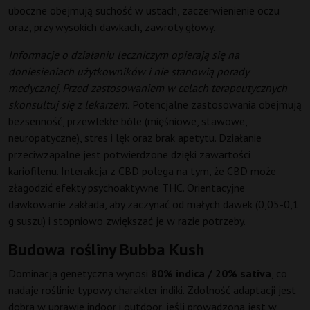
uboczne obejmują suchość w ustach, zaczerwienienie oczu
oraz, przy wysokich dawkach, zawroty głowy.
Informacje o działaniu leczniczym opierają się na
doniesieniach użytkowników i nie stanowią porady
medycznej. Przed zastosowaniem w celach terapeutycznych
skonsultuj się z lekarzem.
Potencjalne zastosowania obejmują
bezsenność, przewlekłe bóle (mięśniowe, stawowe,
neuropatyczne), stres i lęk oraz brak apetytu. Działanie
przeciwzapalne jest potwierdzone dzięki zawartości
kariofilenu. Interakcja z CBD polega na tym, że CBD może
złagodzić efekty psychoaktywne THC. Orientacyjne
dawkowanie zakłada, aby zaczynać od małych dawek (0,05-0,1
g suszu) i stopniowo zwiększać je w razie potrzeby.
Budowa rośliny Bubba Kush
Dominacja genetyczna wynosi
80% indica / 20% sativa
, co
nadaje roślinie typowy charakter indiki. Zdolność adaptacji jest
dobra w uprawie indoor i outdoor, jeśli prowadzona jest w