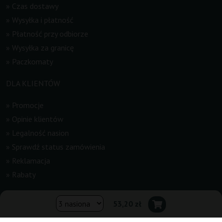
»
Czas dostawy
»
Wysyłka i płatność
»
Płatność przy odbiorze
»
Wysyłka za granicę
»
Paczkomaty
DLA KLIENTÓW
»
Promocje
»
Opinie klientów
»
Legalność nasion
»
Sprawdź status zamówienia
»
Reklamacja
»
Rabaty
INFORMACJE
53,20 zł
»
Newsletter