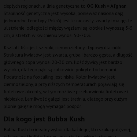
ciepłych regionach, a linia genetyczna to
OG Kush × Afghan
.
Stabilność genetyczna jest wysoka, ponieważ nasiona dają
jednorodne fenotypy. Pokrój jest krzaczasty, zwarty i ma gęste
ulistnienie, odległości między węzłami są krótkie i wynoszą 3-5
cm, a stretch w kwitnieniu wynosi 50-70%.
Kształt liści jest szeroki, ciemnozielony i typowy dla indiki.
Struktura kwiatów jest zwarta, gruba i bardzo gęsta, a długość
głównego topa wynosi 20-30 cm. Ilość żywicy jest bardzo
wysoka, dlatego pąki są całkowicie pokryte trichomami.
Podatność na foxtailing jest niska. Kolor kwiatów jest
ciemnozielony, a przy niższych temperaturach pojawiają się
fioletowe akcenty, w tym możliwe przebarwienia fioletowe i
niebieskie. Łamliwość gałęzi jest średnia, dlatego przy dużym
plonie gałęzie mogą wymagać podpór.
Dla kogo jest Bubba Kush
Bubba Kush to idealny wybór dla każdego, kto szuka potężnej,
relaksującej indiki o łatwej uprawie i szybkim kwitnieniu.