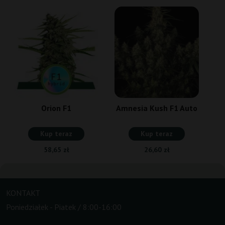
M
Orion F1
Amnesia Kush F1 Auto
Kup teraz
Kup teraz
58,65 zł
26,60 zł
KONTAKT
Poniedziałek - Piatek / 8:00-16:00