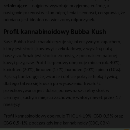
relaksujące
– najpierw wywołuje przyjemną euforię, a
następnie przenosi w stan odprężenia i senności, co sprawia, że
odmiana jest idealna na wieczorny odpoczynek.
Profil kannabinoidowy Bubba Kush
Susz Bubba Kush charakteryzuje się intensywnym zapachem,
który jest słodki, kawowy i czekoladowy, z wyraźną nutą
haszyszu. Smak jest słodko-ziemisty, z posmakiem palonej
kawy i przypraw. Profil terpenowy obejmuje mircen (ok. 40%),
kariofilen (20%), limonen (15%), humulen (10%) i pinen (10%).
Pąki są bardzo gęste, zwarte i obficie pokryte lepką żywicą,
dlatego łatwo się kruszą po wysuszeniu. Trwałość
przechowywania jest dobra, ponieważ szczelny słoik w
ciemnym, suchym miejscu zachowuje walory nawet przez 12
miesięcy.
Profil kannabinoidowy obejmuje THC 14-19%, CBD 0,5% oraz
CBG 0,5-1%, podczas gdy inne kannabinoidy (CBC, CBN)
występują w śladowych ilościach.