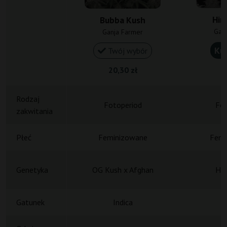
Hin
Bubba Kush
Gan
Ganja Farmer
Ku
Twój wybór
20,30 zł
1
Rodzaj
Fotoperiod
Fot
zakwitania
Płeć
Feminizowane
Femi
Genetyka
OG Kush x Afghan
Hin
Gatunek
Indica