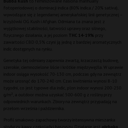
Bubba Kush
to feminizowane nasiona marihuany
fotoperiodowej o dominacji indica (80% indica / 20% sativa),
wywodzące się z legendarnej amerykańskiej linii genetycznej –
krzyżówki OG Kush i Afghan. Odmiana ta znana jest z
wyjątkowej stabilności, łatwości uprawy oraz silnego,
fizycznego działania, a jej poziom
THC 14-19%
przy
zawartości CBD 0,5% czyni ją jedną z bardziej aromatycznych
indic dostępnych na rynku.
Genetyka tej odmiany zapewnia zwartą, krzaczastą budowę,
szerokie, ciemnozielone liście i krótkie międzywęźla. W uprawie
indoor osiąga wysokość 70-130 cm, podczas gdy na zewnątrz
może urosnąć do 170-240 cm. Czas kwitnienia wynosi 8-10
tygodni, co jest typowe dla indic, plon indoor wynosi 200-250
g/m², a outdoor można uzyskać 500-600 g z rośliny przy
odpowiednich warunkach. Zbiory na zewnątrz przypadają na
przełom września i października.
Profil smakowo-zapachowy tworzy intensywna mieszanka
słodyczy, kawy, czekolady i haszyszu. Działanie jest
głęboko