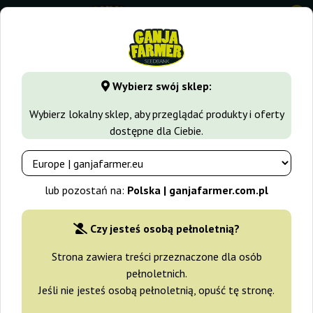
0
GanjaFarmer.com.pl
Rodzaje Nasion Marihuany
Nasiona 
Wybierz swój sklep:
Bubba Kush Ganja Farmer
Wybierz lokalny sklep, aby przeglądać produkty i oferty
dostępne dla Ciebie.
-30%
+gratisy
lub pozostań na:
Polska | ganjafarmer.com.pl
Czy jesteś osobą pełnoletnią?
Strona zawiera treści przeznaczone dla osób
pełnoletnich.
Jeśli nie jesteś osobą pełnoletnią, opuść tę stronę.