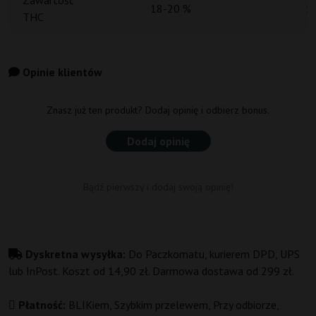
Zawartość
18-20 %
1
THC
Opinie klientów
Znasz już ten produkt? Dodaj opinię i odbierz bonus.
Dodaj opinię
Bądź pierwszy i dodaj swoją opinię!
Dyskretna wysyłka:
Do Paczkomatu, kurierem DPD, UPS
lub InPost. Koszt od 14,90 zł. Darmowa dostawa od 299 zł.
Płatność:
BLIKiem, Szybkim przelewem, Przy odbiorze,