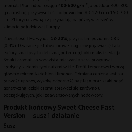
aromat. Plon indoor osiąga
400-600 g/m²
, a outdoor 400-800
g na roślinę, przy wysokości odpowiednio 80-120 cm i 150-200
cm. Zbiory na zewnątrz przypadają na późny wrzesień w
klimacie południowej Europy.
Zawartość THC wynosi
18-20%
, przy niskim poziomie CBD
(0,4%). Działanie jest dwutorowe: najpierw pojawia się fala
euforyczna i psychodeliczna, potem głęboki relaks i sedacja.
Smak i aromat to wyrazista mieszanka sera, przypraw i
słodyczy, z ziemistymi nutami w tle. Profil terpenowy tworzą
głównie mircen, kariofilen i limonen. Odmiana ceniona jest za
łatwość uprawy, wysoką odporność na pleśń oraz stabilność
genetyczną, dzięki czemu sprawdzi się zarówno u
początkujących, jak i zaawansowanych hodowców.
Produkt końcowy Sweet Cheese Fast
Version – susz i działanie
Susz