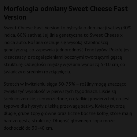
Morfologia odmiany Sweet Cheese Fast
Version
Sweet Cheese Fast Version to hybryda o dominacji sativy (40%
indica, 60% sativa). Jej linia genetyczna to Sweet Cheese x
indica auto. Roślina cechuje się wysoką stabilnością
genetyczną, co zapewnia jednorodność fenotypów. Pokrój jest
krzaczasty, z rozgałęzieniami bocznymi tworzącymi gęstą
strukturę. Odległości między węzłami wynoszą 5-10 cm, co
świadczy o średnim rozciągnięciu.
Stretch w kwitnieniu sięga 50-75% – rośliny mogą znacząco
zwiększyć wysokość w pierwszych tygodniach. Liście są
średnioszerokie, ciemnozielone, o gładkiej powierzchni, co jest
typowe dla hybrydy z lekką przewagą sativy. Kwiaty tworzą
długie, grube topy główne oraz liczne boczne kolby, które mają
bardzo gęstą strukturę. Długość głównego topa może
dochodzić do 30-40 cm.