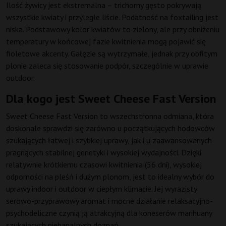
Ilość żywicy jest ekstremalna – trichomy gęsto pokrywają
wszystkie kwiaty i przyległe liście. Podatność na foxtailing jest
niska. Podstawowy kolor kwiatów to zielony, ale przy obniżeniu
temperatury w końcowej fazie kwitnienia mogą pojawić się
fioletowe akcenty. Gałęzie są wytrzymałe, jednak przy obfitym
plonie zaleca się stosowanie podpór, szczególnie w uprawie
outdoor.
Dla kogo jest Sweet Cheese Fast Version
Sweet Cheese Fast Version to wszechstronna odmiana, która
doskonale sprawdzi się zarówno u początkujących hodowców
szukających łatwej i szybkiej uprawy, jak i u zaawansowanych
pragnących stabilnej genetyki i wysokiej wydajności. Dzięki
relatywnie krótkiemu czasowi kwitnienia (56 dni), wysokiej
odporności na pleśń i dużym plonom, jest to idealny wybór do
uprawy indoor i outdoor w ciepłym klimacie. Jej wyrazisty
serowo-przyprawowy aromat i mocne działanie relaksacyjno-
psychodeliczne czynią ją atrakcyjną dla koneserów marihuany
szukających niebanalnych doznań.