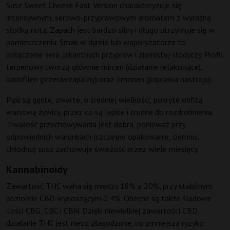
Susz Sweet Cheese Fast Version charakteryzuje się
intensywnym, serowo-przyprawowym aromatem z wyraźną
słodką nutą. Zapach jest bardzo silny i długo utrzymuje się w
pomieszczeniu. Smak w dymie lub waporyzatorze to
połączenie sera, pikantnych przypraw i ziemistej słodyczy. Profil
terpenowy tworzą głównie mircen (działanie relaksujące),
kariofilen (przeciwzapalny) oraz limonen (poprawa nastroju).
Pąki są gęste, zwarte, o średniej wielkości, pokryte obfitą
warstwą żywicy, przez co są lepkie i trudne do rozdrobnienia.
Trwałość przechowywania jest dobra, ponieważ przy
odpowiednich warunkach (szczelne opakowanie, ciemno,
chłodno) susz zachowuje świeżość przez wiele miesięcy.
Kannabinoidy
Zawartość THC waha się między 18% a 20%, przy stabilnym
poziomie CBD wynoszącym 0,4%. Obecne są także śladowe
ilości CBG, CBC i CBN. Dzięki niewielkiej zawartości CBD,
działanie THC jest nieco złagodzone, co zmniejsza ryzyko