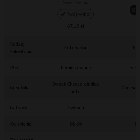
Sweet Seeds
Ku
Twój wybór
1
67,15 zł
Rodzaj
Fotoperiod
Fot
zakwitania
Płeć
Feminizowane
Femi
Sweet Cheese x indica
Genetyka
Cheese x
auto
Gatunek
Hybryda
H
Kwitnienie
56 dni
8 