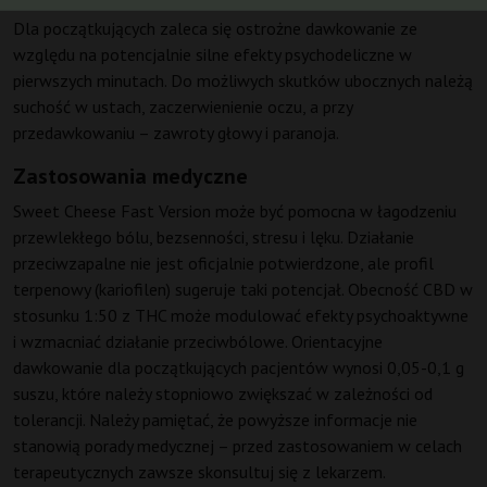
Dla początkujących zaleca się ostrożne dawkowanie ze
względu na potencjalnie silne efekty psychodeliczne w
pierwszych minutach. Do możliwych skutków ubocznych należą
suchość w ustach, zaczerwienienie oczu, a przy
przedawkowaniu – zawroty głowy i paranoja.
Zastosowania medyczne
Sweet Cheese Fast Version może być pomocna w łagodzeniu
przewlekłego bólu, bezsenności, stresu i lęku. Działanie
przeciwzapalne nie jest oficjalnie potwierdzone, ale profil
terpenowy (kariofilen) sugeruje taki potencjał. Obecność CBD w
stosunku 1:50 z THC może modulować efekty psychoaktywne
i wzmacniać działanie przeciwbólowe. Orientacyjne
dawkowanie dla początkujących pacjentów wynosi 0,05-0,1 g
suszu, które należy stopniowo zwiększać w zależności od
tolerancji. Należy pamiętać, że powyższe informacje nie
stanowią porady medycznej – przed zastosowaniem w celach
terapeutycznych zawsze skonsultuj się z lekarzem.