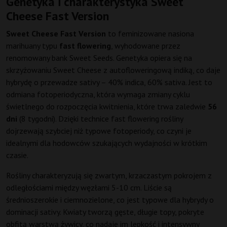
Genetyka i charakterystyka Sweet
Cheese Fast Version
Sweet Cheese Fast Version
to feminizowane nasiona
marihuany typu
fast flowering
, wyhodowane przez
renomowany bank Sweet Seeds. Genetyka opiera się na
skrzyżowaniu Sweet Cheese z autofloweringową indiką, co daje
hybrydę o przewadze sativy – 40% indica, 60% sativa. Jest to
odmiana fotoperiodyczna, która wymaga zmiany cyklu
świetlnego do rozpoczęcia kwitnienia, które trwa zaledwie
56
dni
(8 tygodni). Dzięki technice fast flowering rośliny
dojrzewają szybciej niż typowe fotoperiody, co czyni je
idealnymi dla hodowców szukających wydajności w krótkim
czasie.
Rośliny charakteryzują się zwartym, krzaczastym pokrojem z
odległościami między węzłami 5-10 cm. Liście są
średnioszerokie i ciemnozielone, co jest typowe dla hybrydy o
dominacji sativy. Kwiaty tworzą gęste, długie topy, pokryte
obfitą warstwą żywicy, co nadaje im lepkość i intensywny