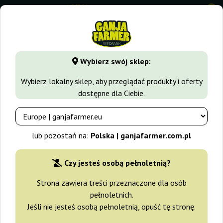
0
GanjaFarmer.com.pl
Odmiany Marihuany
Cheese
Sweet 
Wybierz swój sklep:
Sweet Cheese Fast Version Sweet
Wybierz lokalny sklep, aby przeglądać produkty i oferty
Seeds
dostępne dla Ciebie.
-15%
+gratisy
lub pozostań na:
Polska | ganjafarmer.com.pl
Czy jesteś osobą pełnoletnią?
Strona zawiera treści przeznaczone dla osób
pełnoletnich.
Jeśli nie jesteś osobą pełnoletnią, opuść tę stronę.